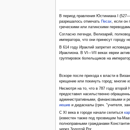
В период правления Юстиниана I (527—5
разрешалось отмечать
Песах
, если он
греческими или латинскими перевода
Согласно легенде, Велизарий, полково
императора, что они принесут городу н
В 614 году Ираклий запретил исповед
Ираклиона. В VI—VII веках евреи актив
группировок болельщиков на император
Вскоре после прихода к власти в Виза
крещение или покинуть город; многие 
Несмотря на то, что в 787 году второй
предоставил насильственно обращенным
административными, финансовыми и ре
иешив
и дидаскалы (греч. "учителя, за
С XI века в городе начали селиться
ка
(известен также под прозвищем hа-Маат
полноправными гражданами Константино
через Золотой Рог.