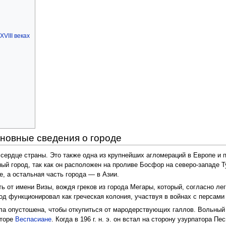
я
VIII веках
новные сведения о городе
сердце страны. Это также одна из крупнейших агломераций в Европе и п
ый город, так как он расположен на проливе Босфор на северо-западе 
, а остальная часть города — в Азии.
ь от имени Визы, вождя греков из города Мегары, который, согласно ле
ород функционировал как греческая колония, участвуя в войнах с персам
ыла опустошена, чтобы откупиться от мародерствующих галлов. Вольный
аторе
Веспасиане
. Когда в 196 г. н. э. он встал на сторону узурпатора