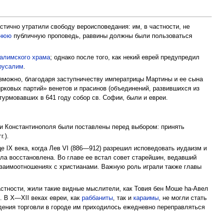
стично утратили свободу вероисповедания: им, в частности, не
тнюю
публичную проповедь, раввины должны были пользоваться
алимского храма
; однако после того, как некий еврей предупредил
русалим
.
озможно, благодаря заступничеству императрицы Мартины и ее сына
ирковых партий» венетов и прасинов (объединений, развившихся из
урмовавших в 641 году собор св. Софии, были и евреи.
еи Константинополя были поставлены перед выбором: принять
г.).
це IX века, когда Лев VI (886—912) разрешил исповедовать иудаизм и
ла восстановлена. Во главе ее встал совет старейшин, ведавший
заимоотношениях с христианами. Важную роль играли также главы
частности, жили такие видные мыслители, как Товия бен Моше hа-Авел
). В X—XII веках евреи, как
раббаниты
, так и
караимы
, не могли стать
дения торговли в городе им приходилось ежедневно переправляться