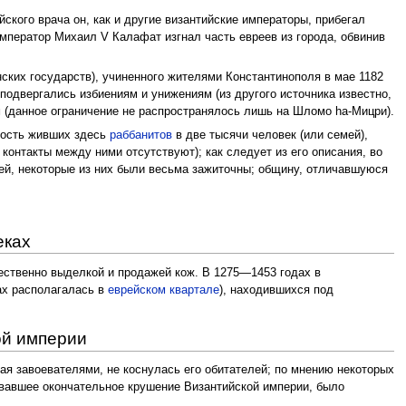
ского врача он, как и другие византийские императоры, прибегал
мператор Михаил V Калафат изгнал часть евреев из города, обвинив
ских государств), учиненного жителями Константинополя в мае 1182
 подвергались избиениям и унижениям (из другого источника известно,
ом (данное ограничение не распространялось лишь на Шломо hа-Мицри).
ость живших здесь
раббанитов
в две тысячи человек (или семей),
 контакты между ними отсутствуют); как следует из его описания, во
й, некоторые из них были весьма зажиточны; общину, отличавшуюся
еках
ественно выделкой и продажей кож. В 1275—1453 годах в
ах располагалась в
еврейском квартале
), находившихся под
ой империи
ная завоевателями, не коснулась его обитателей; по мнению некоторых
новавшее окончательное крушение Византийской империи, было