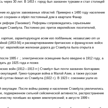
 через 30 лет. В 1453 г. город был захвачен турками и стал столицей
ение из других завоеванных областей. Примерно к 1480 году население
ыл сохранен и обрёл постоянный дом в квартале Фанар.
них реформ (Танзимат). Реформы сопровождались серьезными
ация Стамбула. Постоянно рос приток европейских посетителей,
л
хартию, гарантирующую всем его подданным, независимо от их
йной (1853-56) и расквартированием британских и французских войск
луг: европейская железная дорога до Стамбула была открыта в
сле 1885 г .; электрическое освещение было введено в 1912 году, а
ать до 1925 года и позже.
нских войн (1912—1913 гг.) Стамбул был почти захвачен болгарами.
 оккупацией. Греко-турецкая война в Малой Азии, а также русская
султан бежал из Стамбула (1922 г.). В 1923 г. союзники ушли из
й оккупации. После войны размер и население Стамбула увеличились
оне, подверженном сильной сейсмической активности, распространение
честву погибших во время землетрясений; в августе 1999 г.