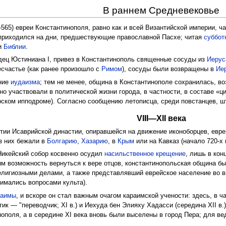
В раннем Средневековье
65) евреи Константинополя, равно как и всей Византийской империи, ча
 приходился на дни, предшествующие православной Пасхе; читая
суббо
ми
Библии
.
дец Юстиниана I, привез в Константинополь священные сосуды из
Иерус
есчастье (как ранее произошло с
Римом
), сосуды были возвращены в
Ие
ание
иудаизма
; тем не менее, община в Константинополе сохранилась, в
но участвовали в политической жизни города, в частности, в составе «ц
ском ипподроме). Согласно сообщению летописца, среди повстанцев, шт
VIII—XII века
нтии Исаврийской династии, опиравшейся на движение иконоборцев, евр
из них бежали в
Болгарию
,
Хазарию
, в
Крым
или на Кавказ (начало 720-х г
 Никейский собор косвенно осудил
насильственное крещение
, лишь в кон
 возможность вернуться к вере отцов, константинопольская община бы
лигиозными делами, а также представлявший еврейское население во в
нимались вопросами культа).
раимы
, и вскоре он стал важным очагом караимской учености: здесь, в 
ик — "переводчик; XI в.) и Иехуда бен Элияху Хадасси (середина XII в.
поля, а в середине XI века вновь были выселены в город Пера; для ве