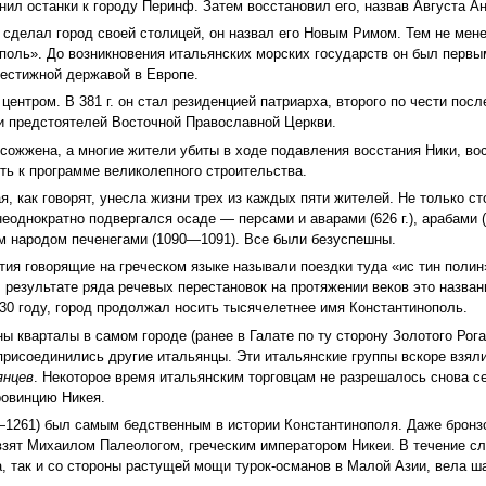
ил останки к городу Перинф. Затем восстановил его, назвав Августа Ан
кий сделал город своей столицей, он назвал его Новым Римом. Тем не ме
ополь». До возникновения итальянских морских государств он был первы
рестижной державой в Европе.
ентром. В 381 г. он стал резиденцией патриарха, второго по чести посл
и предстоятелей Восточной Православной Церкви.
 сожжена, а многие жители убиты в ходе подавления восстания Ники, в
ь к программе великолепного строительства.
ая, как говорят, унесла жизни трех из каждых пяти жителей. Не только с
неоднократно подвергался осаде — персами и аварами (626 г.), арабами (67
ским народом печенегами (1090—1091). Все были безуспешны.
тия говорящие на греческом языке называли поездки туда «ис тин полин»
 результате ряда речевых перестановок на протяжении веков это назван
30 году, город продолжал носить тысячелетнее имя Константинополь.
ы кварталы в самом городе (ранее в Галате по ту сторону Золотого Рог
присоединились другие итальянцы. Эти итальянские группы вскоре взя
янцев
. Некоторое время итальянским торговцам не разрешалось снова се
ровинцию Никея.
1261) был самым бедственным в истории Константинополя. Даже бронзо
 взят Михаилом Палеологом, греческим императором Никеи. В течение 
а, так и со стороны растущей мощи турок-османов в Малой Азии, вела ш