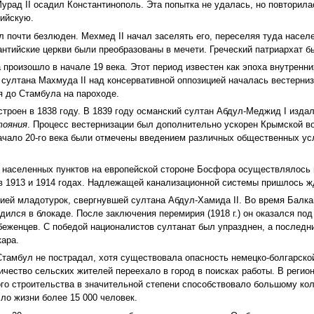
урад II осадил Константинополь. Эта попытка не удалась, но повторилась
тийскую.
л почти безлюден. Мехмед II начал заселять его, переселяя туда насел
антийские церкви были преобразованы в мечети. Греческий патриархат б
 произошло в начале 19 века. Этот период известен как эпоха внутрен
 султана Махмуда II над консервативной оппозицией началась вестерниз
я до Стамбула на пароходе.
строен в 1838 году. В 1839 году османский султан Абдул-Меджид I изда
тояния
. Процесс вестернизации был дополнительно ускорен Крымской во
начало 20-го века были отмечены введением различных общественных ус
населенных пунктов на европейской стороне Босфора осуществлялось по
 1913 и 1914 годах. Надлежащей канализационной системы пришлось жд
мией младотурок, свергнувшей султана Абдул-Хамида II. Во время Балка
дился в блокаде. После заключения перемирия (1918 г.) он оказался под
женцев. С победой националистов султанат был упразднен, а последний 
кара.
тамбул не пострадал, хотя существовала опасность немецко-болгарско
личество сельских жителей переехало в город в поисках работы. В реги
го строительства в значительной степени способствовало большому коли
ло жизни более 15 000 человек.