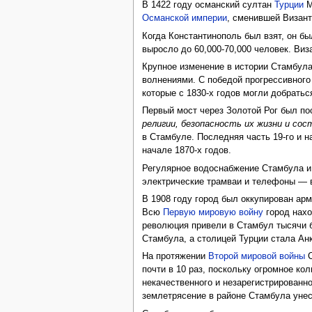
В 1422 году османский султан
Турции
М
Османской империи
, сменившей Визан
Когда Константинополь был взят, он бы
выросло до 60,000-70,000 человек. Виз
Крупное изменение в истории Стамбула
волнениями. С победой прогрессивного
которые с 1830-х годов могли добратьс
Первый мост через Золотой Рог был по
религии, безопасность их жизни и сос
в Стамбуле. Последняя часть 19-го и 
начале 1870-х годов.
Регулярное водоснабжение Стамбула и 
электрические трамваи и телефоны — в
В 1908 году город был оккупирован ар
Всю
Первую мировую войну
город нахо
революция привели в Стамбул тысячи бе
Стамбула, а столицей Турции стала Ан
На протяжении
Второй мировой войны
С
почти в 10 раз, поскольку огромное ко
некачественного и незарегистрированно
землетрясение в районе Стамбула унес