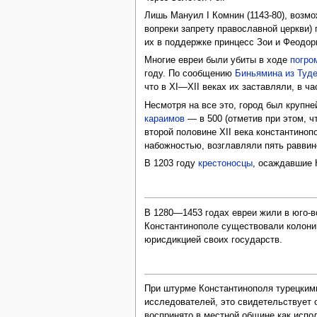
Лишь Мануил I Комнин (1143-80), возмо
вопреки запрету православной церкви)
их в поддержке принцесс Зои и Феодор
Многие евреи были убиты в ходе
погро
году. По сообщению
Биньямина из Туд
что в XI—XII веках их заставляли, в 
Несмотря на все это, город был крупн
караимов
— в 500 (отметив при этом, ч
второй половине XII века константино
набожностью, возглавляли пять раввин
В 1203 году
крестоносцы
, осаждавшие 
В 1280—1453 годах евреи жили в юго-в
Константинополе существовали колонии
юрисдикцией своих государств.
При штурме Константинополя турецкими
исследователей, это свидетельствует 
воспринято в местной общине как испо