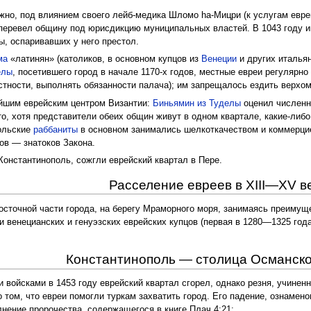
жно, под влиянием своего лейб-медика Шломо hа-Мицри (к услугам еврей
 перевел общину под юрисдикцию муниципальных властей. В 1043 году и
ы, оспаривавших у него престол.
ма
«латинян» (католиков, в основном купцов из
Венеции
и других итальян
елы
, посетившего город в начале 1170-х годов, местные евреи регулярно
частности, выполнять обязанности палача); им запрещалось ездить верх
ейшим еврейским центром Византии:
Биньямин из Туделы
оценил численн
то, хотя представители обеих общин живут в одном квартале, какие-либо
польские
раббаниты
в основном занимались шелкоткачеством и коммерцие
ов — знатоков Закона.
Константинополь, сожгли еврейский квартал в Пере.
Расселение евреев в XIII—XV в
осточной части города, на берегу Мраморного моря, занимаясь преимущ
 венецианских и генуэзских еврейских купцов (первая в 1280—1325 год
Константинополь — столица Османск
 войсками в 1453 году еврейский квартал сгорел, однако резня, учинен
о том, что евреи помогли туркам захватить город. Его падение, ознаме
лнение пророчества, содержащегося в книге Плач 4:21: