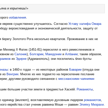
ьяна и изрыгнешь!»
скорого
избавления
.
ие евреев существенно улучшилось. Согласно
Уставу халифа Омара
вободу вероисповедания и экономической деятельности, защиту от
 берегу Золотого Рога несколько кварталов. Проживание в них не
н Мехмед II Фатих (1451-81) переселял в него ремесленников и
новном из
Салоник
),
Болгарии
,
Македонии
и
Албании
; таким образом,
араимов
из
Эдирне
(Адрианополь); они поселились близ бухты
еназы
: в 1460-х годах — из некоторых районов
Баварии
(откуда они
же из
Венгрии
. Многих из них подвигло на переселение послание
ерии; другими руководило связанное с
мессианскими чаяниями
вшим большие участки земли в предместье Хаскёй.
Романиоты
,
 единицу (
миллет
), возглавляемую духовным лидером
романиотов
,
ского еврейства стал ученик раввина Моше — раввин
Элияху Мизрахи
.