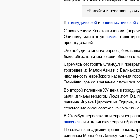
«Радуйся и веселись, дочь
В
талмудической
и
раввинистической л
С включением Константинополя (переи
Они получили статус
зимми
, гарантир
преследований.
Это побудило многих евреев, бежавших
было обязательным: евреи обосновалис
Стремясь отстроить Стамбул и преврати
торговцев из Малой Азии и с Балканск
численность еврейского населения го
Эминёню, где со временем сложился 
Во второй половине XV века в город, г
были изгнаны герцогом Людвигом IX), 
раввина Ицхака Царфати из Эдирне, в 
стремление обосноваться как можно б
В Стамбул переезжали и евреи из раз
ашкеназы
и итальянские евреи образов
Но османская администрация рассматр
раввином Моше бен Элияху Капсала (14