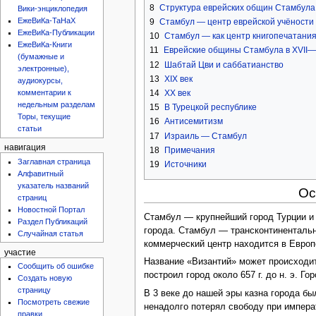
8
Структура еврейских общин Стамбула
Вики-энциклопедия
ЕжеВиКа-ТаНаХ
9
Стамбул — центр еврейской учёности
ЕжеВиКа-Публикации
10
Стамбул — как центр книгопечатани
ЕжеВиКа-Книги
11
Еврейские общины Стамбула в XVII—X
(бумажные и
12
Шабтай Цви и саббатианство
электронные),
13
XIX век
аудиокурсы,
14
ХХ век
комментарии к
недельным разделам
15
В Турецкой республике
Торы, текущие
16
Антисемитизм
статьи
17
Израиль — Стамбул
навигация
18
Примечания
Заглавная страница
19
Источники
Алфавитный
указатель названий
Ос
страниц
Новостной Портал
Стамбул — крупнейший город Турции и 
Раздел Публикаций
города. Стамбул — трансконтинентальн
Случайная статья
коммерческий центр находится в Европе
участие
Название «Византий» может происходит
Сообщить об ошибке
построил город около 657 г. до н. э. Г
Создать новую
страницу
В 3 веке до нашей эры казна города б
Посмотреть свежие
ненадолго потерял свободу при импер
правки