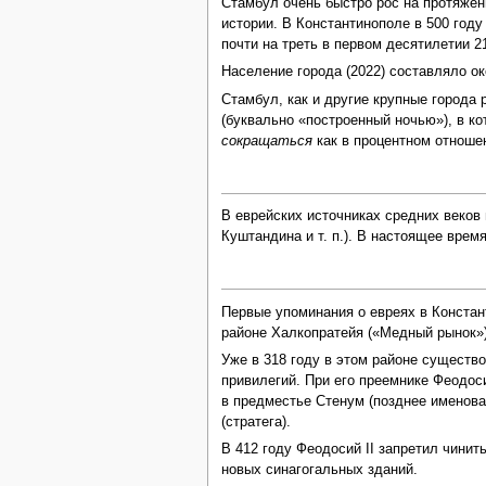
Стамбул очень быстро рос на протяжен
истории. В Константинополе в 500 году
почти на треть в первом десятилетии 21
Население города (2022) составляло ок
Стамбул, как и другие крупные города
(буквально «построенный ночью»), в ко
сокращаться
как в процентном отноше
В еврейских источниках средних веков
Куштандина и т. п.). В настоящее врем
Первые упоминания о евреях в Конста
районе Халкопратейя («Медный рынок»)
Уже в 318 году в этом районе существ
привилегий. При его преемнике Феодос
в предместье Стенум (позднее именова
(стратега).
В 412 году Феодосий II запретил чинит
новых синагогальных зданий.