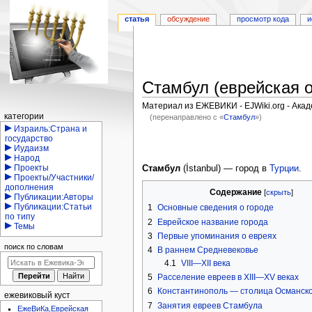
статья
обсуждение
просмотр кода
и
Стамбул (еврейская 
Материал из ЕЖЕВИКИ - EJWiki.org - Ака
Навигация
категории
(перенаправлено с «
Стамбул
»)
Израиль:Страна и
Перейти
Перейти
государство
Иудаизм
к
к
Народ
навигации
поиску
Проекты
Стамбул
(İstanbul) — город в
Турции
.
Проекты/Участники/
дополнения
Содержание
Публикации:Авторы
Публикации:Статьи
1
Основные сведения о городе
по типу
2
Еврейское название города
Темы
3
Первые упоминания о евреях
поиск по словам
4
В раннем Средневековье
4.1
VIII—XII века
5
Расселение евреев в XIII—XV веках
6
Константинополь — столица Османск
ежевиковый куст
7
Занятия евреев Стамбула
ЕжеВиКа,Еврейская