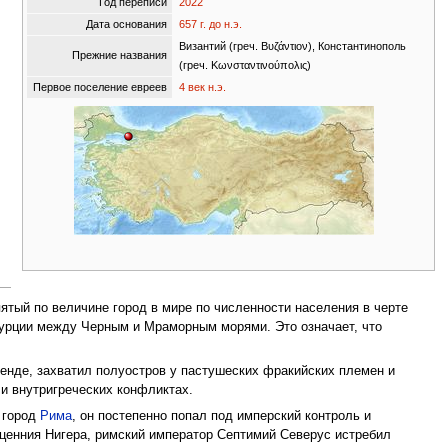
Год переписи
2022
Дата основания
657 г. до н.э.
Византий (греч. Βυζάντιον), Константинополь
Прежние названия
(греч. Κωνσταντινούπολις)
Первое поселение евреев
4 век н.э.
ятый по величине город в мире по численности населения в черте
Турции между Черным и Мраморным морями. Это означает, что
генде, захватил полуостров у пастушеских фракийских племен и
и и внутригреческих конфликтах.
 город
Рима
, он постепенно попал под имперский контроль и
 Песценния Нигера, римский император Септимий Северус истребил