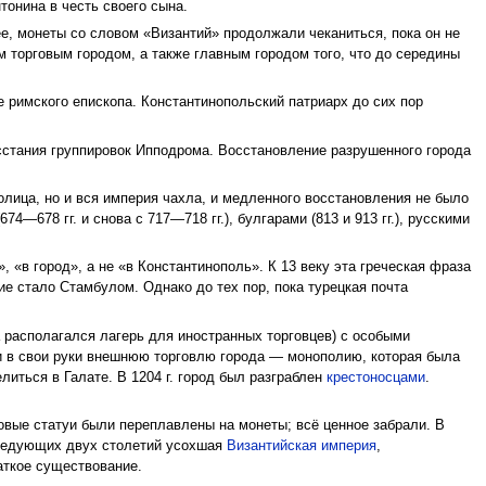
тонина в честь своего сына.
нее, монеты со словом «Византий» продолжали чеканиться, пока он не
м торговым городом, а также главным городом того, что до середины
е римского епископа. Константинопольский патриарх до сих пор
осстания группировок Ипподрома. Восстановление разрушенного города
толица, но и вся империя чахла, и медленного восстановления не было
4—678 гг. и снова с 717—718 гг.), булгарами (813 и 913 гг.), русскими
, «в город», а не «в Константинополь». К 13 веку эта греческая фраза
ие стало Стамбулом. Однако до тех пор, пока турецкая почта
а располагался лагерь для иностранных торговцев) с особыми
ли в свои руки внешнюю торговлю города — монополию, которая была
литься в Галате. В 1204 г. город был разграблен
крестоносцами
.
вые статуи были переплавлены на монеты; всё ценное забрали. В
следующих двух столетий усохшая
Византийская империя
,
аткое существование.