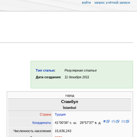
войти
запрос учётной записи
Тип статьи
:
Регулярная статья
Дата создания:
11 декабря 2011
город
Стамбул
İstanbul
Страна
Турция
🌍
(G)
(O)
41°00′36″ с. ш. 28°57′37″ в. д.
Координаты
Численность населения
15,636,243