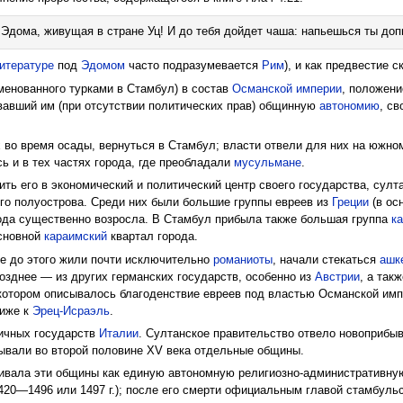
 Эдома, живущая в стране Уц! И до тебя дойдет чаша: напьешься ты доп
итературе
под
Эдомом
часто подразумевается
Рим
), и как предвестие 
менованного турками в Стамбул) в состав
Османской империи
, положен
овавший им (при отсутствии политических прав) общинную
автономию
, с
 во время осады, вернуться в Стамбул; власти отвели для них на южном
ь и в тех частях города, где преобладали
мусульмане
.
ть его в экономический и политический центр своего государства, султа
ого полуострова. Среди них были большие группы евреев из
Греции
(в ос
рода существенно возросла. В Стамбул прибыла также большая группа
к
основной
караимский
квартал города.
де до этого жили почти исключительно
романиоты
, начали стекаться
ашк
позднее — из других германских государств, особенно из
Австрии
, а так
котором описывалось благоденствие евреев под властью Османской имп
лиже к
Эрец-Исраэль
.
личных государств
Италии
. Султанское правительство отвело новоприбы
ывали во второй половине XV века отдельные общины.
ивала эти общины как единую автономную религиозно-административную
20—1496 или 1497 г.); после его смерти официальным главой стамбуль