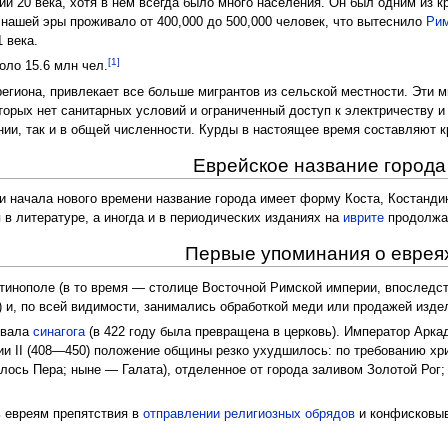
ии 20 века, хотя в нем всегда было много населения. Он был одним из 
 нашей эры проживало от 400,000 до 500,000 человек, что вытеснило
Ри
 века.
[1]
оло 15.6 млн чел.
 региона, привлекает все больше мигрантов из сельской местности. Эти
торых нет санитарных условий и ограниченный доступ к электричеству и
нии, так и в общей численности. Курды в настоящее время составляют 
Еврейское название города
 и начала нового времени название города имеет форму Коста, Костанд
я в литературе, а иногда и в периодических изданиях на
иврите
продолжае
Первые упоминания о еврея
нтинополе (в то время — столице Восточной Римской империи, впоследс
 и, по всей видимости, занимались обработкой меди или продажей издел
овала
синагога
(в 422 году была превращена в церковь). Император Арка
ии II (408—450) положение общины резко ухудшилось: по требованию хр
лось Пера; ныне — Галата), отделенное от города заливом Золотой Рог;
ь евреям препятствия в
отправлении религиозных обрядов
и конфисковы