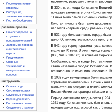
население, разрушил стены и присоедин
Посмотреть новые
В 330 г. н. э., когда Константин Вели
страницы
Инструкция,
приказал заменить его на «Константин
техническая помощь
11 века было самой сильной и самой п
Портал Сообщества
Константинополь был также церковным ц
развитие проекта
является «первым среди равных» сред
Список запросов на
В 532 году большая часть города была
создание и
дало Юстиниану возможность приступит
исправление статей
Запросы на перевод
В 542 году город поразила чума, котор
с английского и
видно до IX века. В этот период город 
иврита
(860, 941 и 1043 гг.). и кочевым тюрк
Предложения
Сообщалось, что в конце 1-го тысячеле
Спорные
технические и
стала названием города: Истинполин. В
методологические
официально не изменила название в 19
вопросы
В 1082 году венецианцам были выделен
инструменты
торговыми привилегиями. Позже к ним 
Ссылки сюда
окончательно разрушена
резнёй италь
Связанные правки
Византийские императоры сбежали в п
Служебные страницы
Период латинского владычества (1204—
Версия для печати
1261 году Константинополь был вновь
Постоянная ссылка
находившаяся под угрозой как с Запад
Сведения о странице