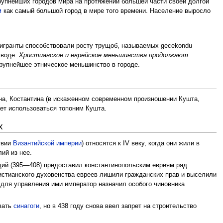
крупнейших городов мира на протяжении большей части своей долгой
м
как самый большой город в мире того времени. Население выросло
 мигранты способствовали росту трущоб, называемых gecekondu
 воде.
Христианское и еврейское меньшинства продолжают
крупнейшее этническое меньшинство в городе.
ина, Костантина (в искаженном современном произношении Кушта,
т использоваться топоним Кушта.
х
твии
Византийской империи
) относятся к IV веку, когда они жили в
ий из нее.
дий (395—408) предоставил константинопольским евреям ряд
истианского духовенства евреев лишили гражданских прав и выселили
 для управления ими император назначил особого чиновника
вать
синагоги
, но в 438 году снова ввел запрет на строительство