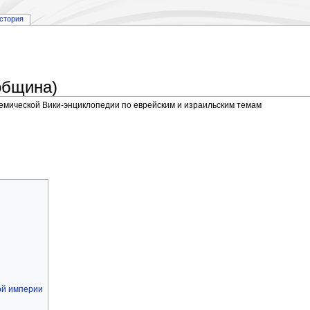
стория
община)
демической Вики-энциклопедии по еврейским и израильским темам
ой империи