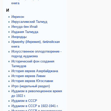
книга
И
Иерихон
Иерусалимский Талмуд
Иехуда бен Илай
Издания Талмуда
Инородцы
Ирмеяhу (Иеремия), библейская
книга
Искусственное оплодотворение -
подход иудаизма
Исторический фон создания
Талмудов
История евреев Азербайджана
История евреев Ливии
История евреев Югославии
Итро (недельный раздел)
Иудаизм в революционное время
до 1922 г.
Иудаизм в СССР
Иудаизм в СССР в 1922-1941 г.
Иудаизм в СССР в послевоенное