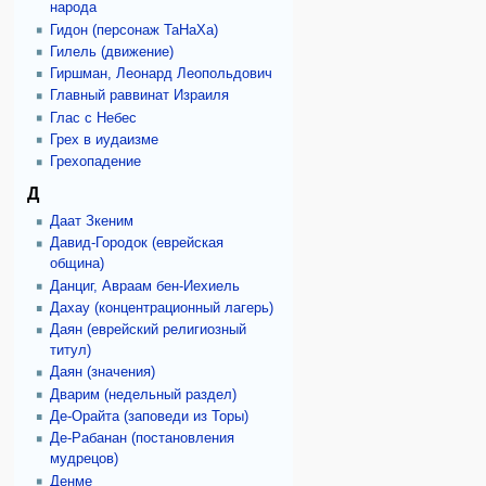
народа
Гидон (персонаж ТаНаХа)
Гилель (движение)
Гиршман, Леонард Леопольдович
Главный раввинат Израиля
Глас с Небес
Грех в иудаизме
Грехопадение
Д
Даат Зкеним
Давид-Городок (еврейская
община)
Данциг, Авраам бен-Иехиель
Дахау (концентрационный лагерь)
Даян (еврейский религиозный
титул)
Даян (значения)
Дварим (недельный раздел)
Де-Орайта (заповеди из Торы)
Де-Рабанан (постановления
мудрецов)
Денме