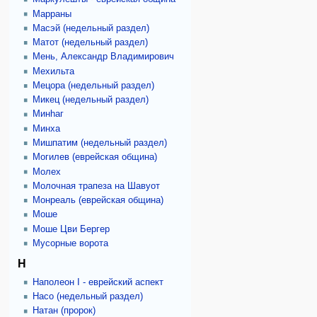
Марраны
Масэй (недельный раздел)
Матот (недельный раздел)
Мень, Александр Владимирович
Мехильта
Мецора (недельный раздел)
Микец (недельный раздел)
Минhаг
Минха
Мишпатим (недельный раздел)
Могилев (еврейская община)
Молех
Молочная трапеза на Шавуот
Монреаль (еврейская община)
Моше
Моше Цви Бергер
Мусорные ворота
Н
Наполеон I - еврейский аспект
Насо (недельный раздел)
Натан (пророк)