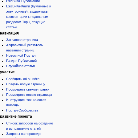
ЕжеВиКа-Публикации
ЕжеВиКа-Книги (бумажные и
электронные), аудиокурсы,
комментарии к недельным
разделам Торы, текущие
статьи
навигация
Заглавная страница
Алфавитный указатель
названий страниц
Новостной Портал
Раздел Публикаций
Случайная статья
участие
Сообщить об ошибке
Создать новую страницу
Посмотреть свежие правки
Посмотреть новые страницы
Инструкция, техническая
помощь
Портал Сообщества
развитие проекта
Список запросов на создание
и исправление статей
Запросы на перевод с