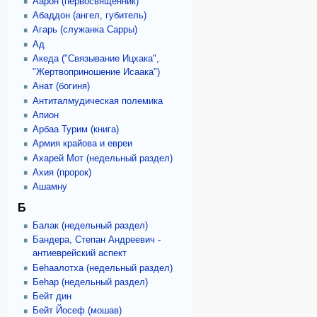
Аарон (первосвященник)
Абаддон (ангел, губитель)
Агарь (служанка Сарры)
Ад
Акеда ("Связывание Ицхака",
"Жертвоприношение Исаака")
Анат (богиня)
Антиталмудическая полемика
Апион
Арбаа Турим (книга)
Армия крайова и евреи
Ахарей Мот (недельный раздел)
Ахия (пророк)
Ашамну
Б
Балак (недельный раздел)
Бандера, Степан Андреевич -
антиеврейский аспект
Беhаалотха (недельный раздел)
Беhар (недельный раздел)
Бейт дин
Бейт Йосеф (мошав)