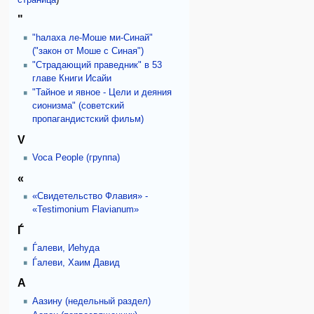
страница
)
"
"hалаха ле-Моше ми-Синай"
("закон от Моше с Синая")
"Страдающий праведник" в 53
главе Книги Исайи
"Тайное и явное - Цели и деяния
сионизма" (советский
пропагандистский фильм)
V
Voca People (группа)
«
«Свидетельство Флавия» -
«Testimonium Flavianum»
Ѓ
Ѓалеви, Иеhуда
Ѓалеви, Хаим Давид
А
Аазину (недельный раздел)