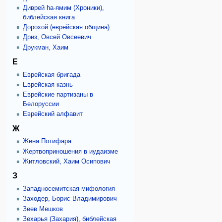
Диврей hа-ямим (Хроники),
библейская книга
Дорохой (еврейская община)
Дриз, Овсей Овсеевич
Друкман, Хаим
Е
Еврейская бригада
Еврейская казнь
Еврейские партизаны в
Белоруссии
Еврейский алфавит
Ж
Жена Потифара
Жертвоприношения в иудаизме
Житловский, Хаим Осипович
З
Западносемитская мифология
Заходер, Борис Владимирович
Зеев Мешков
Зехарья (Захария), библейская