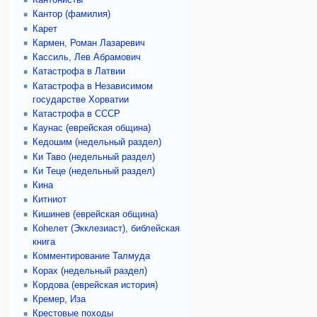
Кантонисты
Кантор (фамилия)
Карет
Кармен, Роман Лазаревич
Кассиль, Лев Абрамович
Катастрофа в Латвии
Катастрофа в Независимом
государстве Хорватии
Катастрофа в СССР
Каунас (еврейская община)
Кедошим (недельный раздел)
Ки Таво (недельный раздел)
Ки Теце (недельный раздел)
Кина
Китниот
Кишинев (еврейская община)
Коhелет (Экклезиаст), библейская
книга
Комментирование Талмуда
Корах (недельный раздел)
Кордова (еврейская история)
Кремер, Иза
Крестовые походы