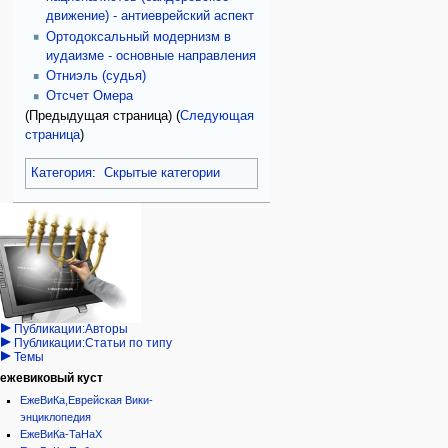
движение) - антиеврейский аспект
Ортодоксальный модернизм в
иудаизме - основные направления
Отниэль (судья)
Отсчет Омера
(Предыдущая страница) (
Следующая
страница
)
Категория
:
Скрытые категории
Навигация
персональные инструменты
действия на странице
категории
Израиль:Страна и
войти
категория
государство
запрос
обсуждение
Иудаизм
учётной
читать
Народ
записи
просмотр
Проекты
кода
Проекты/Участники/
дополнения
история
Публикации:Авторы
Публикации:Статьи по типу
Темы
ежевиковый куст
ЕжеВиКа,Еврейская Вики-
энциклопедия
ЕжеВиКа-ТаНаХ