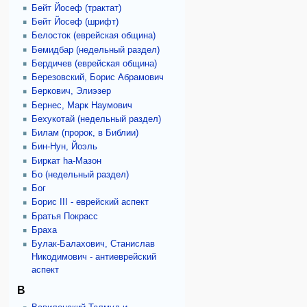
Бейт Йосеф (трактат)
Бейт Йосеф (шрифт)
Белосток (еврейская община)
Бемидбар (недельный раздел)
Бердичев (еврейская община)
Березовский, Борис Абрамович
Беркович, Элиэзер
Бернес, Марк Наумович
Бехукотай (недельный раздел)
Билам (пророк, в Библии)
Бин-Нун, Йоэль
Биркат hа-Мазон
Бо (недельный раздел)
Бог
Борис III - еврейский аспект
Братья Покрасс
Браха
Булак-Балахович, Станислав
Никодимович - антиеврейский
аспект
В