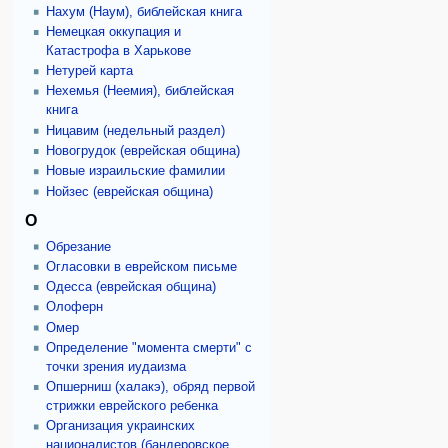
Нахум (Наум), библейская книга
Немецкая оккупация и
Катастрофа в Харькове
Нетурей карта
Нехемья (Неемия), библейская
книга
Ницавим (недельный раздел)
Новогрудок (еврейская община)
Новые израильские фамилии
Нойзес (еврейская община)
О
Обрезание
Огласовки в еврейском письме
Одесса (еврейская община)
Олоферн
Омер
Определение "момента смерти" с
точки зрения иудаизма
Опшерниш (халакэ), обряд первой
стрижки еврейского ребенка
Организация украинских
националистов (бандеровское