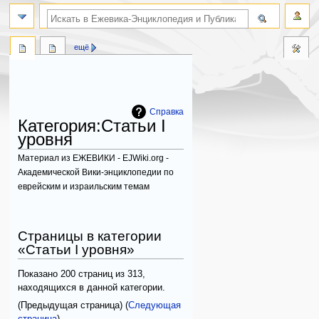
поиск по словам
ещё
Справка
Категория
:
Статьи I
уровня
Материал из ЕЖЕВИКИ - EJWiki.org -
Академической Вики-энциклопедии по
еврейским и израильским темам
Перейти
Перейти
к
к
Страницы в категории
навигации
поиску
«Статьи I уровня»
Показано 200 страниц из 313,
находящихся в данной категории.
(Предыдущая страница) (
Следующая