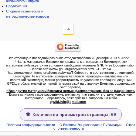
английского и иврита
Предложения
Спорные технические и
методологические вопросы
инструменты
Ссылки
сюда
Связанные
категории
правки
Израиль:Страна и
Служебные
государство
страницы
Иудаизм
Эта страница в последний раз была отредактирована 28 декабря 2013 в 20:22.
Народ
Версия
* Часть материалов Ежевики основана на материалах из Википедии, эти
Проекты
для
материалы публикуется на условиях свободной лицензии GNU Free Documentation
Проекты/Участники/
License http://www.gnu.org/copyleft/fdl.html, CC-BY-SA
печати
дополнения
http://creativecommons.org/licenses/by-sa/3.0/deed.ru, в соответствии с лицензией
Постоянная
Публикации:Авторы
Википедии. Те материалы, которые являются переводами английской или
ивритской Википедии, можно рапространять на условиях свободной лицензии
ссылка
Публикации:Статьи по типу
GFDL,
с обязательной активной гиперссылкой
на страницу Ежевики, содержащую
Темы
Сведения
этот перевод.
о странице
* Все другие материалы Ежевики нельзя распространять без ее разрешения.
ежевиковый куст
Если вам нужно такое разрешение, или вы хотите выяснить статус конкретных
ЕжеВиКа,Еврейская Вики-
материалов, - обратитесь, пожалуйста с запросом на мэйл
ejwiki.info@gmail.com
.
энциклопедия
ЕжеВиКа-ТаНаХ
ЕжеВиКа-Публикации
Количество просмотров страницы: 69
ЕжеВиКа-Книги (бумажные и
электронные), аудиокурсы,
Политика конфиденциальности
О Ежевика-Энциклопедия и Публикации
Отказ
от ответственности
комментарии к недельным
разделам Торы, текущие