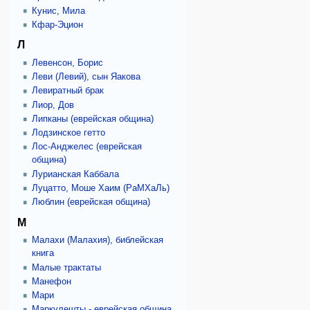
Кунис, Мила
Кфар-Эцион
Л
Левенсон, Борис
Леви (Левий), сын Яакова
Левиратный брак
Лиор, Дов
Липканы (еврейская община)
Лодзинское гетто
Лос-Анджелес (еврейская
община)
Лурианская Каббала
Луцатто, Моше Хаим (РаМХаЛь)
Люблин (еврейская община)
М
Малахи (Малахия), библейская
книга
Малые трактаты
Манефон
Мари
Маркулешты - еврейская община