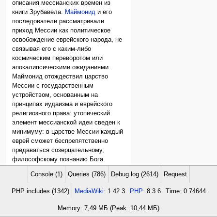
описания мессианских времен из
книги Зрубавела.
Маймонид
и его
последователи рассматривали
приход Мессии как политическое
освобождение еврейского народа, не
связывая его с каким-либо
космическим переворотом или
апокалипсическими ожиданиями.
Маймонид отождествил царство
Мессии с государственным
устройством, основанным на
принципах иудаизма и еврейского
религиозного права: утопический
элемент мессианской идеи сведен к
минимуму: в царстве Мессии каждый
еврей сможет беспрепятственно
предаваться созерцательному,
философскому познанию Бога.
В сочинении «Иггерет Тейман»
Console (1)
Queries (786)
Debug log (2614)
Request
(«Йеменское послание») Маймонид
отвергал с этих позиций
мессианские
PHP includes (1342)
MediaWiki
: 1.42.3
PHP
: 8.3.6
Time: 0.74644
притязания
некоего йеменского
Memory: 7,49 МБ (Peak: 10,44 МБ)
еврея. Аврахам бар Хия (1065? —