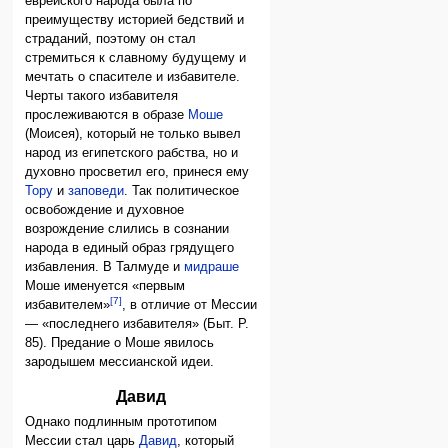
еврейского народа была по
преимуществу историей бедствий и
страданий, поэтому он стал
стремиться к славному будущему и
мечтать о спасителе и избавителе.
Черты такого избавителя
прослеживаются в образе
Моше
(Моисея), который не только вывел
народ из египетского рабства, но и
духовно просветил его, принеся ему
Тору
и
заповеди
. Так политическое
освобождение и духовное
возрождение слились в сознании
народа в единый образ грядущего
избавления. В Талмуде и
мидраше
Моше именуется «первым
[7]
избавителем»
, в отличие от Мессии
— «последнего избавителя» (Быт. Р.
85). Предание о Моше явилось
зародышем мессианской идеи.
Давид
Однако подлинным прототипом
Мессии стал царь
Давид
, который