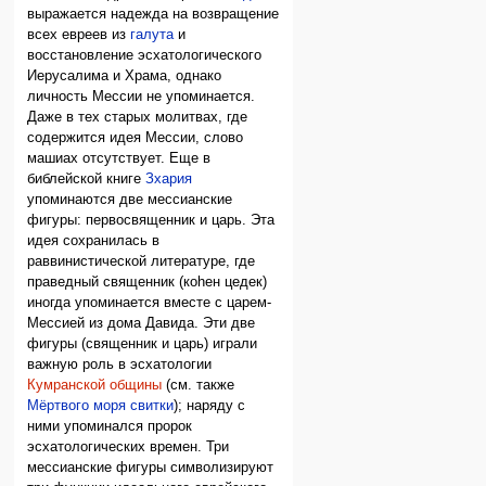
выражается надежда на возвращение
всех евреев из
галута
и
восстановление эсхатологического
Иерусалима и Храма, однако
личность Мессии не упоминается.
Даже в тех старых молитвах, где
содержится идея Мессии, слово
машиах отсутствует. Еще в
библейской книге
Зхария
упоминаются две мессианские
фигуры: первосвященник и царь. Эта
идея сохранилась в
раввинистической литературе, где
праведный священник (коhен цедек)
иногда упоминается вместе с царем-
Мессией из дома Давида. Эти две
фигуры (священник и царь) играли
важную роль в эсхатологии
Кумранской общины
(см. также
Мёртвого моря свитки
); наряду с
ними упоминался пророк
эсхатологических времен. Три
мессианские фигуры символизируют