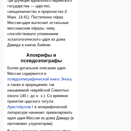
три функции идеального еврейского
государства — царство,
священничество и пророчество (I
Макк. 14:41). Постепенно образ
Мессии-царя вытеснил остальные
мессианские образы, чему
способствовало упоминание
эсхатологического царя из дома
Давида в книгах Библии.
Апокрифы и
псевдоэпиграфы
Более детальное описание царя-
Мессии содержится в
псевдоэпиграфической
книге Эноха
,
а также в прорицаниях так
называемой «еврейской Сивиллы»
(около 140 г. до н. э.). Со времени
принятия царского титула
Аристобулом I
в апокрифической
литературе начинает превалировать
идея царя-Мессии из дома Давида (в
противовес узурпаторам).