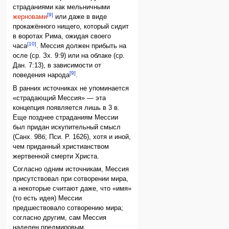
страданиями как мельничными
[9]
жерновами
или даже в виде
прокажённого нищего, который сидит
в воротах Рима, ожидая своего
[10]
часа
. Мессия должен прибыть на
осле (ср. Зх. 9:9) или на облаке (ср.
Дан. 7:13), в зависимости от
[9]
поведения народа
.
В ранних источниках не упоминается
«страдающий Мессия» — эта
концепция появляется лишь в 3 в.
Еще позднее страданиям Мессии
был придан искупительный смысл
(Санх. 98б; Пси. Р. 1626), хотя и иной,
чем приданный христианством
жертвенной смерти Христа.
Согласно одним источникам, Мессия
присутствовал при сотворении мира,
а некоторые считают даже, что «имя»
(то есть идея) Мессии
предшествовало сотворению мира;
согласно другим, сам Мессия
наделен предмировым