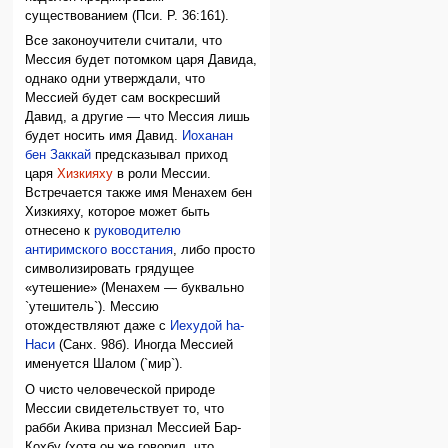
существованием (Пси. Р. 36:161).
Все законоучители считали, что
Мессия будет потомком царя Давида,
однако одни утверждали, что
Мессией будет сам воскресший
Давид, а другие — что Мессия лишь
будет носить имя Давид.
Иоханан
бен Заккай
предсказывал приход
царя
Хизкияху
в роли Мессии.
Встречается также имя Менахем бен
Хизкияху, которое может быть
отнесено к
руководителю
антиримского восстания
, либо просто
символизировать грядущее
«утешение» (Менахем — буквально
`утешитель`). Мессию
отождествляют даже с
Иехудой hа-
Наси
(Санх. 98б). Иногда Мессией
именуется Шалом (`мир`).
О чисто человеческой природе
Мессии свидетельствует то, что
рабби Акива признал Мессией Бар-
Кохбу (хотя он же говорил, что