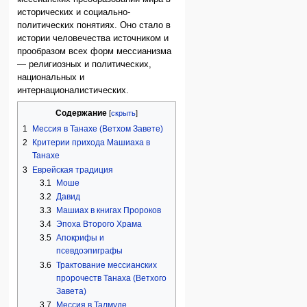
исторических и социально-
политических понятиях. Оно стало в
истории человечества источником и
прообразом всех форм мессианизма
— религиозных и политических,
национальных и
интернационалистических.
Содержание
1
Мессия в Танахе (Ветхом Завете)
2
Критерии прихода Машиаха в
Танахе
3
Еврейская традиция
3.1
Моше
3.2
Давид
3.3
Машиах в книгах Пророков
3.4
Эпоха Второго Храма
3.5
Апокрифы и
псевдоэпиграфы
3.6
Трактование мессианских
пророчеств Танаха (Ветхого
Завета)
3.7
Мессия в Талмуде