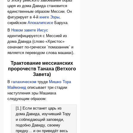
В эпоху римского завоевания образ
царя из дома Давида становится
единственным образом Мессии. Он
фигурирует в 4-й
книге Эзры
,
сирийском
Апокалипсисе
Баруха.
В
Новом завете
Иисус
идентифицируется с Мессией из
дома Давида (слово «Христос»
означает по-гречески `помазанник` и
является переводом слова машиах).
Трактование мессианских
пророчеств Танаха (Ветхого
Завета)
В
галахическом
труде
Мишнэ Тора
Маймонид
описывает три стадии
наступления эры Машиаха
следующим образом:
[1.] Если встанет царь из
дома Давида, изучивший Тору
и соблюдающий заповеди,
подобно Давиду, своему
предку… и он приведёт весь