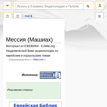
поиск по словам
ещё
Мессия (Машиах)
Материал из ЕЖЕВИКИ - EJWiki.org -
Академической Вики-энциклопедии по
еврейским и израильским темам
(перенаправлено с «
Мессия
»)
Перейти
Перейти
к
к
Источник:
навигации
поиску
:
Регулярная статья
Еврейская Библия