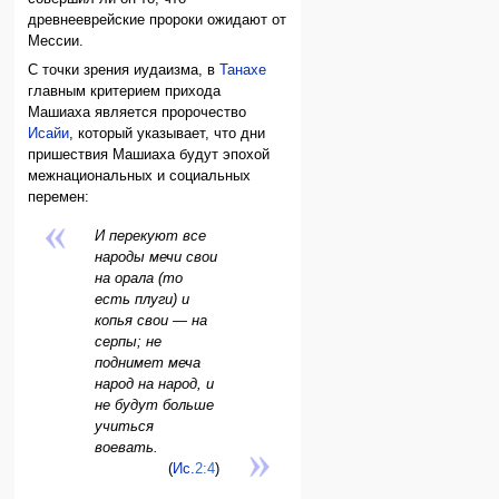
древнееврейские пророки ожидают от
Мессии.
С точки зрения иудаизма, в
Танахе
главным критерием прихода
Машиаха является пророчество
Исайи
, который указывает, что дни
пришествия Машиаха будут эпохой
межнациональных и социальных
перемен:
И перекуют все
народы мечи свои
на орала (то
есть плуги) и
копья свои — на
серпы; не
поднимет меча
народ на народ, и
не будут больше
учиться
воевать.
(
Ис.
2:4
)