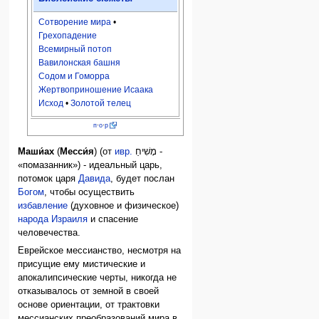
Сотворение мира
•
Грехопадение
Всемирный потоп
Вавилонская башня
Содом и Гоморра
Жертвоприношение Исаака
Исход
•
Золотой телец
п
·
о
·
р
Маши́ах
(
Месси́я
) (от
ивр.
מָשִׁיחַ
‎ -
«помазанник») - идеальный царь,
потомок царя
Давида
, будет послан
Богом
, чтобы осуществить
избавление
(духовное и физическое)
народа Израиля
и спасение
человечества.
Еврейское мессианство, несмотря на
присущие ему мистические и
апокалипсические черты, никогда не
отказывалось от земной в своей
основе ориентации, от трактовки
мессианских преобразований мира в