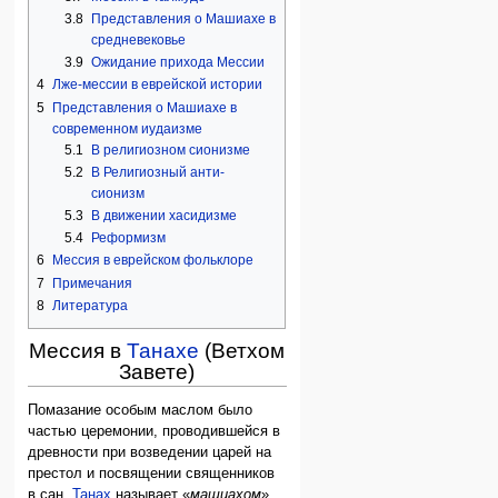
3.8
Представления о Машиахе в
средневековье
3.9
Ожидание прихода Мессии
4
Лже-мессии в еврейской истории
5
Представления о Машиахе в
современном иудаизме
5.1
В религиозном сионизме
5.2
В Религиозный анти-
сионизм
5.3
В движении хасидизме
5.4
Реформизм
6
Мессия в еврейском фольклоре
7
Примечания
8
Литература
Мессия в
Танахе
(Ветхом
Завете)
Помазание особым маслом было
частью церемонии, проводившейся в
древности при возведении царей на
престол и посвящении священников
в сан.
Танах
называет «
машиахом
»