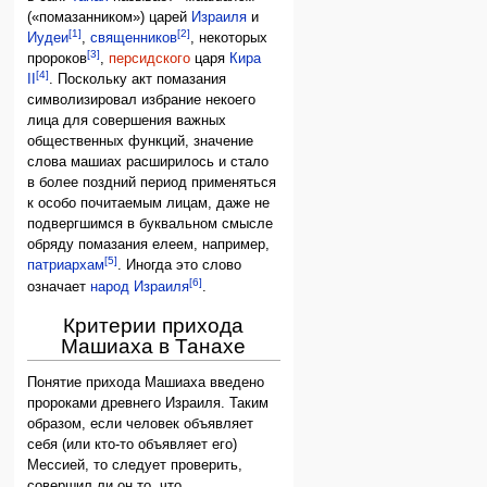
(«помазанником») царей
Израиля
и
[1]
[2]
Иудеи
,
священников
, некоторых
[3]
пророков
,
персидского
царя
Кира
[4]
II
. Поскольку акт помазания
символизировал избрание некоего
лица для совершения важных
общественных функций, значение
слова машиах расширилось и стало
в более поздний период применяться
к особо почитаемым лицам, даже не
подвергшимся в буквальном смысле
обряду помазания елеем, например,
[5]
патриархам
. Иногда это слово
[6]
означает
народ Израиля
.
Критерии прихода
Машиаха в Танахе
Понятие прихода Машиаха введено
пророками древнего Израиля. Таким
образом, если человек объявляет
себя (или кто-то объявляет его)
Мессией, то следует проверить,
совершил ли он то, что