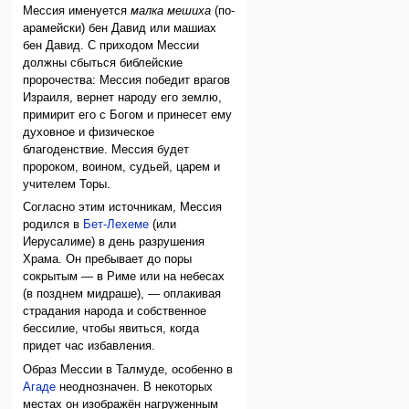
Мессия именуется
малка мешиха
(по-
арамейски) бен Давид или машиах
бен Давид. С приходом Мессии
должны сбыться библейские
пророчества: Мессия победит врагов
Израиля, вернет народу его землю,
примирит его с Богом и принесет ему
духовное и физическое
благоденствие. Мессия будет
пророком, воином, судьей, царем и
учителем Торы.
Согласно этим источникам, Мессия
родился в
Бет-Лехеме
(или
Иерусалиме) в день разрушения
Храма. Он пребывает до поры
сокрытым — в Риме или на небесах
(в позднем мидраше), — оплакивая
страдания народа и собственное
бессилие, чтобы явиться, когда
придет час избавления.
Образ Мессии в Талмуде, особенно в
Агаде
неоднозначен. В некоторых
местах он изображён нагруженным