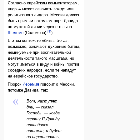
Согласно еврейским комментаторам,
«царь» может означать вождя или
религиозного лидера. Мессия должен
быть прямым потомком царя Давида
по мужской линии через его сына
[8]
Шеломо
(Соломона)
).
В этом контексте «битвы Бога»,
возможно, означают духовные битвы,
неминуемые при воспитательной
деятельности такого масштаба, но
могут иметься в виду и войны против
соседних народов, если те нападут
на еврейское государство.
Пророк
Иеремия
говорит о Мессии,
потомке Давида, так:
Вот, наступят
дни, — сказал
Господь, — когда
взращу Я Давиду
праведного
потомка, и будет
он царствовать,