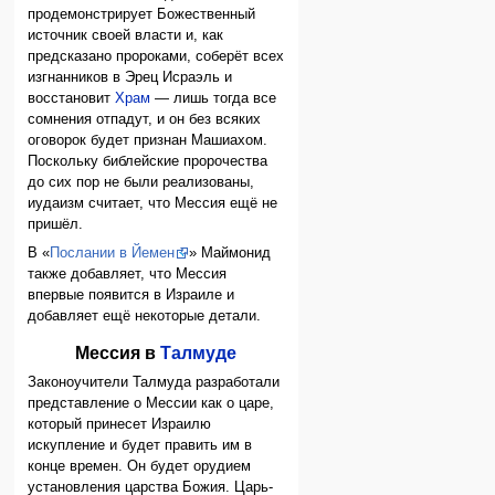
продемонстрирует Божественный
источник своей власти и, как
предсказано пророками, соберёт всех
изгнанников в Эрец Исраэль и
восстановит
Храм
— лишь тогда все
сомнения отпадут, и он без всяких
оговорок будет признан Машиахом.
Поскольку библейские пророчества
до сих пор не были реализованы,
иудаизм считает, что Мессия ещё не
пришёл.
В «
Послании в Йемен
» Маймонид
также добавляет, что Мессия
впервые появится в Израиле и
добавляет ещё некоторые детали.
Мессия в
Талмуде
Законоучители Талмуда разработали
представление о Мессии как о царе,
который принесет Израилю
искупление и будет править им в
конце времен. Он будет орудием
установления царства Божия. Царь-