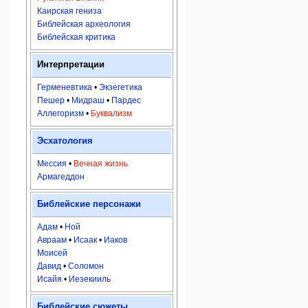
Каирская гениза
Библейская археология
Библейская критика
Интерпретации
Герменевтика
•
Экзегетика
Пешер
•
Мидраш
•
Пардес
Аллегоризм
•
Буквализм
Эсхатология
Мессия
•
Вечная жизнь
Армагеддон
Библейские персонажи
Адам
•
Ной
Авраам
•
Исаак
•
Иаков
Моисей
Давид
•
Соломон
Исайя
•
Иезекииль
Библейские сюжеты