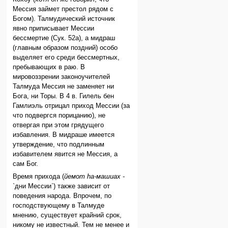
Мессия займет престол рядом с
Богом). Талмудический источник
явно приписывает Мессии
бессмертие (Сук. 52а), а мидраш
(главным образом поздний) особо
выделяет его среди бессмертных,
пребывающих в раю. В
мировоззрении законоучителей
Талмуда Мессия не заменяет ни
Бога, ни Торы. В 4 в. Гилель бен
Гамлиэль отрицал приход Мессии (за
что подвергся порицанию), не
отвергая при этом грядущего
избавления. В мидраше имеется
утверждение, что подлинным
избавителем явится не Мессия, а
сам Бог.
Время прихода (
йемот hа-машиах
-
`дни Мессии`) также зависит от
поведения народа. Впрочем, по
господствующему в Талмуде
мнению, существует крайний срок,
никому не известный. Тем не менее и