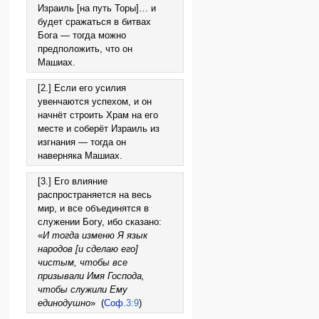
Израиль [на путь Торы]… и
будет сражаться в битвах
Бога — тогда можно
предположить, что он
Машиах.
[2.] Если его усилия
увенчаются успехом, и он
начнёт строить Храм на его
месте и соберёт Израиль из
изгнания — тогда он
наверняка Машиах.
[3.] Его влияние
распространяется на весь
мир, и все объединятся в
служении Богу, ибо сказано:
«
И тогда изменю Я язык
народов [и сделаю его]
чистым, чтобы все
призывали Имя Господа,
чтобы служили Ему
единодушно
» (
Соф.
3:9
)