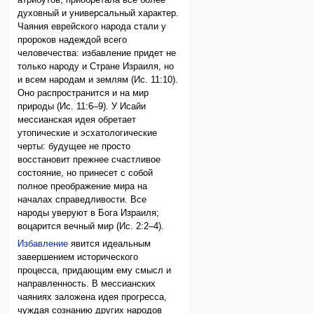
атрибутов, приобретала все более
духовный и универсальный характер.
Чаяния еврейского народа стали у
пророков надеждой всего
человечества: избавление придет не
только народу и Стране Израиля, но
и всем народам и землям (Ис. 11:10).
Оно распространится и на мир
природы (Ис. 11:6–9). У Исайи
мессианская идея обретает
утопические и эсхатологические
черты: будущее не просто
восстановит прежнее счастливое
состояние, но принесет с собой
полное преображение мира на
началах справедливости. Все
народы уверуют в Бога Израиля;
воцарится вечный мир (Ис. 2:2–4).
Избавление
явится идеальным
завершением исторического
процесса, придающим ему смысл и
направленность. В мессианских
чаяниях заложена идея прогресса,
чуждая сознанию других народов