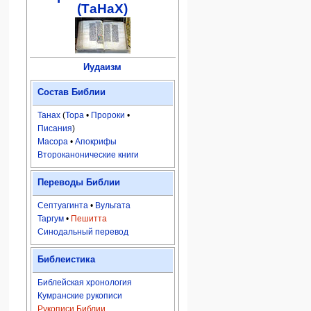
(ТаНаХ)
Иудаизм
Состав Библии
Танах
(
Тора
•
Пророки
•
Писания
)
Масора
•
Апокрифы
Второканонические книги
Переводы Библии
Септуагинта
•
Вульгата
Таргум
•
Пешитта
Синодальный перевод
Библеистика
Библейская хронология
Кумранские рукописи
Рукописи Библии