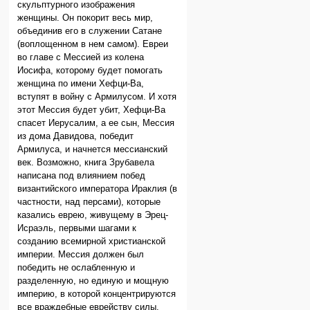
скульптурного изображения
женщины. Он покорит весь мир,
объединив его в служении Сатане
(воплощенном в нем самом). Евреи
во главе с Мессией из колена
Иосифа, которому будет помогать
женщина по имени Хефци-Ва,
вступят в войну с Армилусом. И хотя
этот Мессия будет убит, Хефци-Ва
спасет Иерусалим, а ее сын, Мессия
из дома Давидова, победит
Армилуса, и начнется мессианский
век. Возможно, книга Зрубавела
написана под влиянием побед
византийского императора Ираклия (в
частности, над персами), которые
казались еврею, живущему в Эрец-
Исраэль, первыми шагами к
созданию всемирной христианской
империи. Мессия должен был
победить не ослабленную и
разделенную, но единую и мощную
империю, в которой концентрируются
все враждебные еврейству силы.