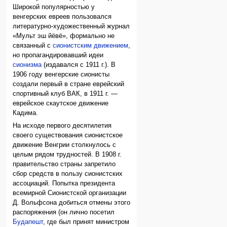
Широкой популярностью у
венгерских евреев пользовался
литературно-художественный журнал
«Мульт эш йёвё», формально не
связанный с
сионистским движением
,
но пропагандировавший идеи
сионизма
(издавался с 1911 г.). В
1906 году венгерские сионисты
создали первый в стране еврейский
спортивный клуб ВАК, в 1911 г. —
еврейское скаутское движение
Кадима.
На исходе первого десятилетия
своего существования сионистское
движение Венгрии столкнулось с
целым рядом трудностей. В 1908 г.
правительство страны запретило
сбор средств в пользу сионистских
ассоциаций. Попытка президента
всемирной Сионистской организации
Д. Вольфсона добиться отмены этого
распоряжения (он лично посетил
Будапешт
, где был принят министром