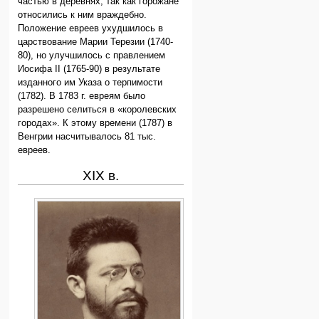
частью в деревнях, так как горожане
относились к ним враждебно.
Положение евреев ухудшилось в
царствование Марии Терезии (1740-
80), но улучшилось с правлением
Иосифа II (1765-90) в результате
изданного им Указа о терпимости
(1782). В 1783 г. евреям было
разрешено селиться в «королевских
городах». К этому времени (1787) в
Венгрии насчитывалось 81 тыс.
евреев.
ХIХ в.