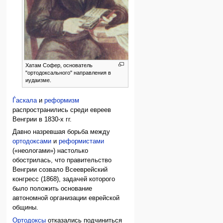
Хатам Софер, основатель
"ортодоксального" направления в
иудаизме.
Ѓаскала
и
реформизм
распространились среди евреев
Венгрии в 1830-х гг.
Давно назревшая борьба между
ортодоксами
и
реформистами
(«неологами») настолько
обострилась, что правительство
Венгрии созвало Всееврейский
конгресс (1868), задачей которого
было положить основание
автономной организации еврейской
общины.
Ортодоксы
отказались подчиниться