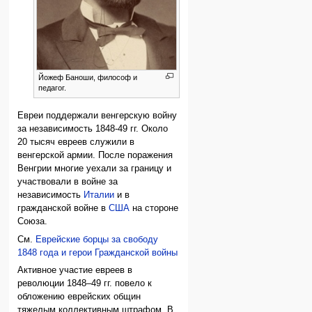
Йожеф Баноши, философ и
педагог.
Евреи поддержали венгерскую войну
за независимость 1848-49 гг. Около
20 тысяч евреев служили в
венгерской армии. После поражения
Венгрии многие уехали за границу и
участвовали в войне за
независимость
Италии
и в
гражданской войне в
США
на стороне
Союза.
См.
Еврейские борцы за свободу
1848 года и герои Гражданской войны
Активное участие евреев в
революции 1848–49 гг. повело к
обложению еврейских общин
тяжелым коллективным штрафом. В