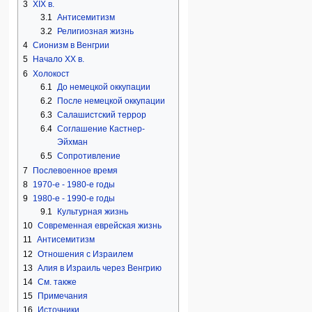
3
ХIХ в.
3.1
Антисемитизм
3.2
Религиозная жизнь
4
Сионизм в Венгрии
5
Начало ХХ в.
6
Холокост
6.1
До немецкой оккупации
6.2
После немецкой оккупации
6.3
Салашистский террор
6.4
Соглашение Кастнер-
Эйхман
6.5
Сопротивление
7
Послевоенное время
8
1970-е - 1980-е годы
9
1980-е - 1990-е годы
9.1
Культурная жизнь
10
Современная еврейская жизнь
11
Антисемитизм
12
Отношения с Израилем
13
Алия в Израиль через Венгрию
14
См. также
15
Примечания
16
Источники