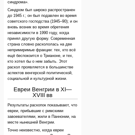
синдрома».
Синдром был широко распространен
до 1945 г.; он был подавлен во время
советского господства (1945–90); и он
вновь возник во время обретения
независимости в 1990 году, когда
принял другую форму. Современная
страна словно раскололась на две
непримиримые фракции: тех, кто всё
ещё беспокоится о Трианоне, и тех,
кто хотел бы о нем забыть. Этот
раскол проявляется в большинстве
аспектов венгерской политической,
социальной и культурной жизни.
Евреи Венгрии в XI—
XVIII вв
Результаты раскопок показывают, что
евреи, прибывшие с римскими
завоевателями, жили в Паннонии, на
месте нынешней Венгрии.
Точно неизвестно, когда евреи