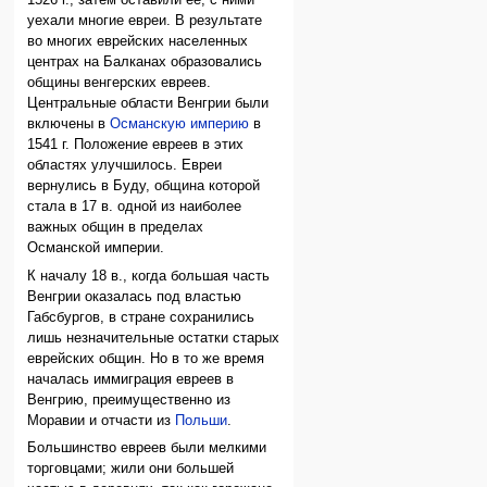
1526 г., затем оставили её, с ними
уехали многие евреи. В результате
во многих еврейских населенных
центрах на Балканах образовались
общины венгерских евреев.
Центральные области Венгрии были
включены в
Османскую империю
в
1541 г. Положение евреев в этих
областях улучшилось. Евреи
вернулись в Буду, община которой
стала в 17 в. одной из наиболее
важных общин в пределах
Османской империи.
К началу 18 в., когда большая часть
Венгрии оказалась под властью
Габсбургов, в стране сохранились
лишь незначительные остатки старых
еврейских общин. Но в то же время
началась иммиграция евреев в
Венгрию, преимущественно из
Моравии и отчасти из
Польши
.
Большинство евреев были мелкими
торговцами; жили они большей