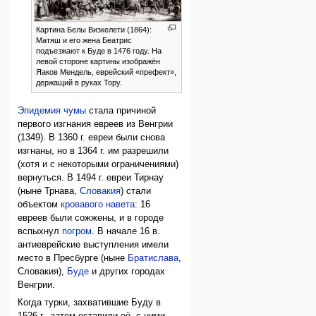
Картина Белы Визкелети (1864):
Матяш и его жена Беатрис
подъезжают к Буде в 1476 году. На
левой стороне картины изображён
Яаков Мендель, еврейский «префект»,
держащий в руках Тору.
Эпидемия чумы
стала причиной
первого изгнания евреев из Венгрии
(1349). В 1360 г. евреи были снова
изгнаны, но в 1364 г. им разрешили
(хотя и с некоторыми ограничениями)
вернуться. В 1494 г. евреи Тирнау
(ныне Трнава,
Словакия
) стали
объектом
кровавого навета
: 16
евреев были сожжены, и в городе
вспыхнул
погром
. В начале 16 в.
антиеврейские выступления имели
место в Пресбурге (ныне
Братислава
,
Словакия),
Буде
и других городах
Венгрии.
Когда турки, захватившие Буду в