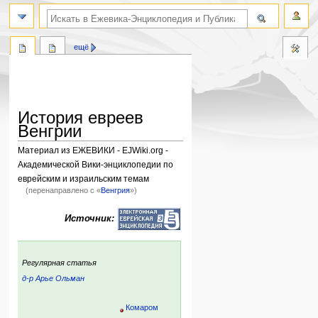
поиск по словам
ещё
История евреев
Венгрии
Материал из ЕЖЕВИКИ - EJWiki.org -
Академической Вики-энциклопедии по
еврейским и израильским темам
(перенаправлено с «
Венгрия
»)
Перейти
Перейти
Источник:
к
к
навигации
поиску
Шаторальяуйхей
:
Регулярная статья
Мишкольц
д-р Арье Ольман
Тисаэслар
ский
р:
Комаром