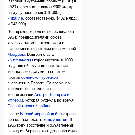
Валовой внутренний продукт (GDP) в
2020 г. составлял около $302 млрд.,
на душу населения $31,000 (в
Израиле
, соответственно, $402 млрд.
и $43.600).
Венгерское королевство основано в
896 г. предводителями союза
кочевых племён, вторгшихся в
Паннонию с территории современной
Молдовы
. Венгрия стала
христианским
королевством в 1000
году нашей эры и на протяжении
многих веков служила оплотом
против
османской турецкой
экспансии в Европе. Со временем
королевство стало частью
многоязычной
Австро-Венгерской
империи
, которая рухнула во время
Первой мировой войны
.
После
Второй мировой войны
страна
попала под власть
коммунистов
. В
1956 году восстание и объявленный
выход из Варшавского договора были