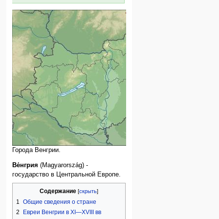
Дебрецен.
Будапешт
, столица.
Сегед (Сигет)
.
Тимишвар
.
Города Венгрии.
Ве́нгрия
(Magyarország) -
государство в Центральной Европе.
Содержание
1
Общие сведения о стране
2
Евреи Венгрии в XI—XVIII вв