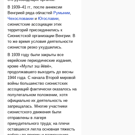
В 1939–41 гг., после аннексии
Венгрией ряда областей
Румынии
,
Чехословакии
и
Югославии
,
сионистские ассоциации этих
территорий присоединились к
Сионистской организации Венгрии. В
то же время условия деятельности
сионистов резко ухудшились.
В 1939 году были закрыты все
еврейские периодические издания,
кроме «Мульт эш йёвё»,
продолжавшего выходить до весны
1944 года. С начала Второй мировой
войны большинство сионистских
ассоциаций фактически оказалось на
полулегальном положении, хотя
официально их деятельность не
запрещалась. Многие участники
сионистского движения были
отправлены в лагеря
принудительного труда; на плечи
оставшихся легла основная тяжесть