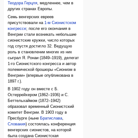
Теодора Герцля
, медленнее, чем в
других странах Европы.
Семь венгерских евреев
присутствовали на
1-м Сионистском
конгрессе
; после его окончания в
Венгрии стали возникать небольшие
сионистские кружки, число которых
год спустя достигло 32. Ведущую
роль в становлении многих из них
сыграл Я. Ронаи (1849–1919), делегат
1-го Сионистского конгресса и автор
полемической брошюры «Сионизм в
Венгрии» (впервые опубликована в
1897 г.).
В 1902 году он вместе с Б.
Остеррейхером (1862–1936) и С.
Беттельхаймом (1872–1942)
образовал временный Сионистский
комитет Венгрии. В 1903 году в
Пресбурге (ныне
Братислава
,
Словакия
) состоялась конференция
венгерских сионистов, на которой
была создана Сионистская