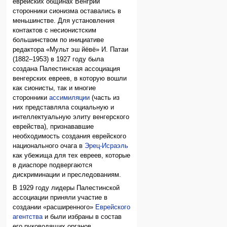
еврейских общинах Венгрии
сторонники сионизма оставались в
меньшинстве. Для установления
контактов с несионистским
большинством по инициативе
редактора «Мульт эш йёвё» И. Патаи
(1882–1953) в 1927 году была
создана Палестинская ассоциация
венгерских евреев, в которую вошли
как сионисты, так и многие
сторонники
ассимиляции
(часть из
них представляла социальную и
интеллектуальную элиту венгерского
еврейства), признававшие
необходимость создания еврейского
национального очага в
Эрец-Исраэль
как убежища для тех евреев, которые
в диаспоре подвергаются
дискриминации и преследованиям.
В 1929 году лидеры Палестинской
ассоциации приняли участие в
создании «расширенного»
Еврейского
агентства
и были избраны в состав
его руководящих органов.