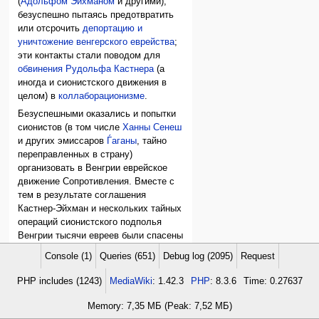
(
Адольфом Эйхманом
и другими),
безуспешно пытаясь предотвратить
или отсрочить
депортацию и
уничтожение венгерского еврейства
;
эти контакты стали поводом для
обвинения Рудольфа Кастнера
(а
иногда и сионистского движения в
целом) в
коллаборационизме
.
Безуспешными оказались и попытки
сионистов (в том числе
Ханны Сенеш
и других эмиссаров
Ѓаганы
, тайно
переправленных в страну)
организовать в Венгрии еврейское
движение Сопротивления. Вместе с
тем в результате соглашения
Кастнер-Эйхман и нескольких тайных
операций сионистского подполья
Венгрии тысячи евреев были спасены
от смерти в газовых камерах.
Console (1)
Queries (651)
Debug log (2095)
Request
После освобождения страны от
PHP includes (1243)
MediaWiki
: 1.42.3
PHP
: 8.3.6
Time: 0.27637
нацизма
Сионистская организация
Венгрии была восстановлена; сотни
Memory: 7,35 МБ (Peak: 7,52 МБ)
венгерских евреев (главным образом