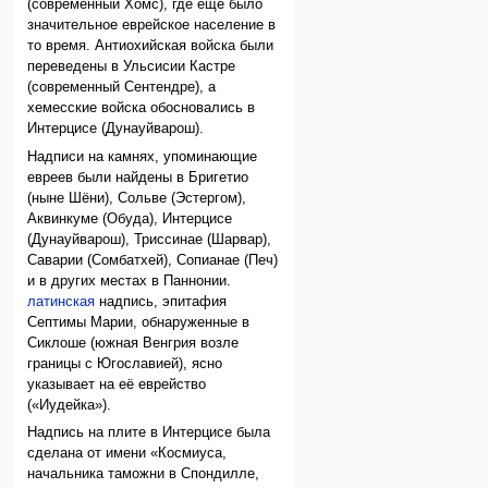
(современный Хомс), где еще было
значительное еврейское население в
то время. Антиохийская войска были
переведены в Ульсисии Кастре
(современный Сентендре), а
хемесские войска обосновались в
Интерцисе (Дунауйварош).
Надписи на камнях, упоминающие
евреев были найдены в Бригетио
(ныне Шёни), Сольве (Эстергом),
Аквинкуме (Обуда), Интерцисе
(Дунауйварош), Триссинае (Шарвар),
Саварии (Сомбатхей), Сопианае (Печ)
и в других местах в Паннонии.
латинская
надпись, эпитафия
Септимы Марии, обнаруженные в
Сиклоше (южная Венгрия возле
границы с Югославией), ясно
указывает на её еврейство
(«Иудейка»).
Надпись на плите в Интерцисе была
сделана от имени «Космиуса,
начальника таможни в Спондилле,