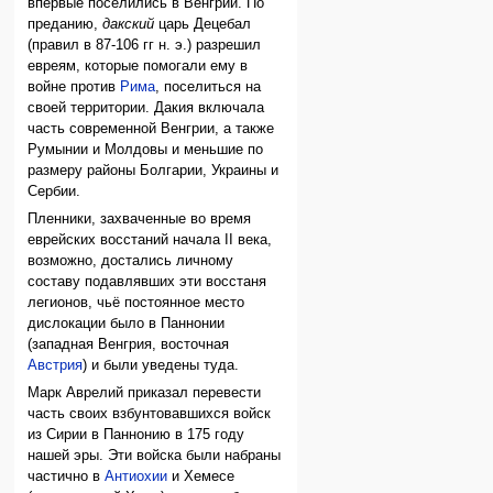
впервые поселились в Венгрии. По
преданию,
дакский
царь Децебал
(правил в 87-106 гг н. э.) разрешил
евреям, которые помогали ему в
войне против
Рима
, поселиться на
своей территории. Дакия включала
часть современной Венгрии, а также
Румынии и Молдовы и меньшие по
размеру районы Болгарии, Украины и
Сербии.
Пленники, захваченные во время
еврейских восстаний начала II века,
возможно, достались личному
составу подавлявших эти восстаня
легионов, чьё постоянное место
дислокации было в Паннонии
(западная Венгрия, восточная
Австрия
) и были уведены туда.
Марк Аврелий приказал перевести
часть своих взбунтовавшихся войск
из Сирии в Паннонию в 175 году
нашей эры. Эти войска были набраны
частично в
Антиохии
и Хемесе