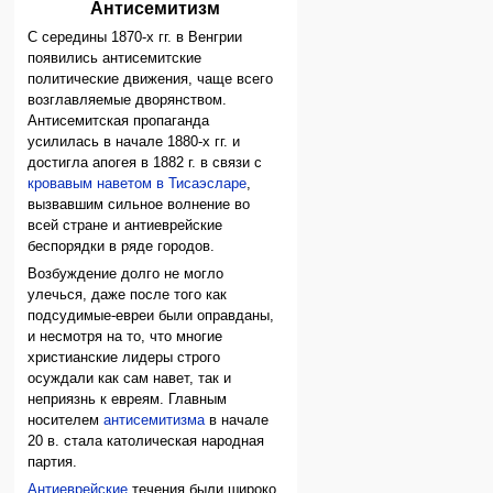
Антисемитизм
С середины 1870-х гг. в Венгрии
появились антисемитские
политические движения, чаще всего
возглавляемые дворянством.
Антисемитская пропаганда
усилилась в начале 1880-х гг. и
достигла апогея в 1882 г. в связи с
кровавым наветом в Тисаэсларе
,
вызвавшим сильное волнение во
всей стране и антиеврейские
беспорядки в ряде городов.
Возбуждение долго не могло
улечься, даже после того как
подсудимые-евреи были оправданы,
и несмотря на то, что многие
христианские лидеры строго
осуждали как сам навет, так и
неприязнь к евреям. Главным
носителем
антисемитизма
в начале
20 в. стала католическая народная
партия.
Антиеврейские
течения были широко