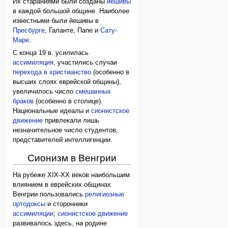
Их стараниями были созданы
йешивы
в каждой большой общине. Наиболее
известными были йешивы в
Пресбурге
, Галанте, Папе и
Сату-
Маре
.
С конца 19 в. усилилась
ассимиляция
, участились случаи
перехода в христианство
(особенно в
высших слоях еврейской общины),
увеличилось число
смешанных
браков
(особенно в столице).
Национальные идеалы и
сионистское
движение
привлекали лишь
незначительное число студентов,
представителей интеллигенции.
Сионизм в Венгрии
На рубеже XIX-XX веков наибольшим
влиянием в еврейских общинах
Венгрии пользовались
религиозные
ортодоксы
и сторонники
ассимиляции
;
сионистское движение
развивалось здесь, на родине