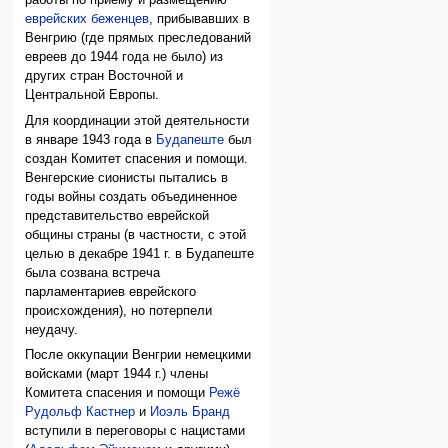
работы по приему и размещению
еврейских беженцев
, прибывавших в
Венгрию (где прямых преследований
евреев до 1944 года не было) из
других стран Восточной и
Центральной Европы.
Для координации этой деятельности
в январе 1943 года в
Будапеште
был
создан Комитет спасения и помощи.
Венгерские сионисты пытались в
годы войны создать объединенное
представительство еврейской
общины страны (в частности, с этой
целью в декабре 1941 г. в Будапеште
была созвана встреча
парламентариев еврейского
происхождения), но потерпели
неудачу.
После оккупации Венгрии немецкими
войсками (март 1944 г.) члены
Комитета спасения и помощи
Режё
Рудольф Кастнер
и
Иоэль Бранд
вступили в переговоры с нацистами