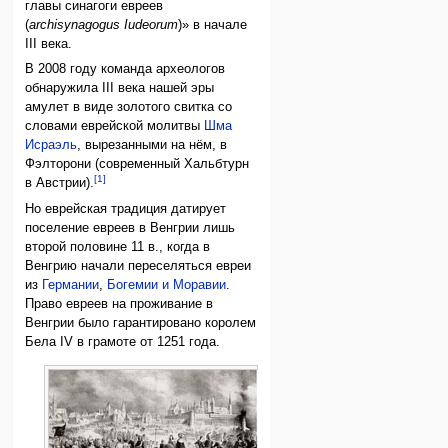
главы синагоги евреев
(
archisynagogus Iudeorum
)» в начале
III века.
В 2008 году команда археологов
обнаружила III века нашей эры
амулет в виде золотого свитка со
словами еврейской молитвы
Шма
Исраэль
, вырезанными на нём, в
Фэлторони (современный Хальбтурн
[1]
в Австрии).
Но еврейская традиция датирует
поселение евреев в Венгрии лишь
второй половине 11 в., когда в
Венгрию начали переселяться евреи
из
Германии
,
Богемии и Моравии
.
Право евреев на проживание в
Венгрии было гарантировано королем
Бела IV в грамоте от 1251 года.