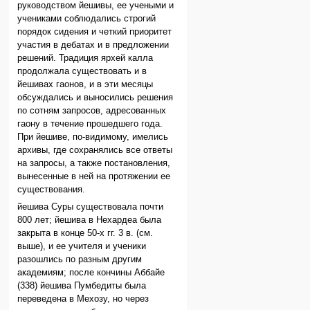
руководством йешивы, ее учеными и
учениками соблюдались строгий
порядок сидения и четкий приоритет
участия в дебатах и в предложении
решений. Традиция ярхей калла
продолжала существовать и в
йешивах гаонов, и в эти месяцы
обсуждались и выносились решения
по сотням запросов, адресованных
гаону в течение прошедшего года.
При йешиве, по-видимому, имелись
архивы, где сохранялись все ответы
на запросы, а также постановления,
вынесенные в ней на протяжении ее
существования.
йешива Суры существовала почти
800 лет; йешива в Нехардеа была
закрыта в конце 50-х гг. 3 в. (см.
выше), и ее учителя и ученики
разошлись по разным другим
академиям; после кончины Аббайе
(338) йешива Пумбедиты была
переведена в Мехозу, но через