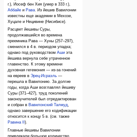
г.), Иосеф бен Хия (умер в 333 г.),
Аббайе
и
Рава
. Из йешив Вавилонии
известны еще академии в Мехозе,
Хуцале и Нецивине (Нисибисе).
Расцвет йешивы Суры,
продолжавшийся во времена
преемника Рава — Хуны (257–297),
сменился в 4 в. периодом упадка;
однако под руководством
Аши
эта
йешива вернула себе утраченное
главенство. К этому времени
духовная гегемония — из-за гонений
на евреев в
Эрец-Исраэль
—
перешла в Вавилонию. За долгие
годы, когда Аши возглавлял йешиву
Суры (371–427), труд поколений
законоучителей был отредактирован
и собран в
Вавилонский Талмуд
,
однако завершение его кодификации
относится к концу 5 в. (см. также
Равина II
).
Главные йешивы Вавилонии
привлекали большое количество