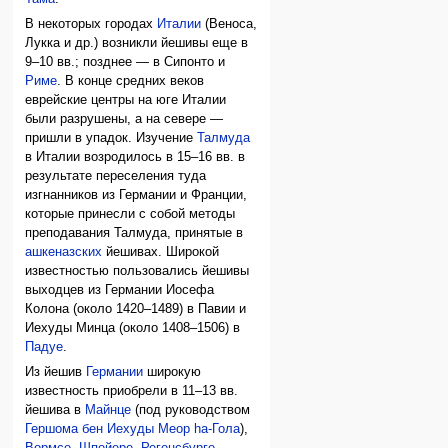
В некоторых городах
Италии
(Веноса,
Лукка и др.) возникли йешивы еще в
9–10 вв.; позднее — в Сипонто и
Риме
. В конце средних веков
еврейские центры на юге Италии
были разрушены, а на севере —
пришли в упадок. Изучение
Талмуда
в Италии возродилось в 15–16 вв. в
результате переселения туда
изгнанников из Германии и Франции,
которые принесли с собой методы
преподавания Талмуда, принятые в
ашкеназских
йешивах. Широкой
известностью пользовались йешивы
выходцев из Германии Иосефа
Колона (около 1420–1489) в Павии и
Иехуды Минца (около 1408–1506) в
Падуе
.
Из йешив
Германии
широкую
известность приобрели в 11–13 вв.
йешива в
Майнце
(под руководством
Гершома бен Иехуды Меор hа-Гола
),