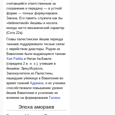
считавшийся ответственным за
сохранение и передачу — в устной
форме — точных формулировок
Закона. Его память служила как бы
«библиотекой» йешивы и носила
иногда чисто механический характер
(Сота 22а).
Главы палестинских йешив периода
таннаев поддерживали тесные связи
с еврейством диаспоры. Родом из
Вавилонии были выдающиеся таннаи
Хия Рабба
и Натан hа-Бавли
(середина 2 в. н. э.), учившие в
йешивах Эрец-Исраэль.
Законоучители из Палестины,
нашедшие убежище в Вавилонии во
время гонений
Адриана
, и их ученики
способствовали повышению уровня
йешив Вавилонии и усилению их
влияния на формирование
Ѓалахи
.
Эпоха амораев