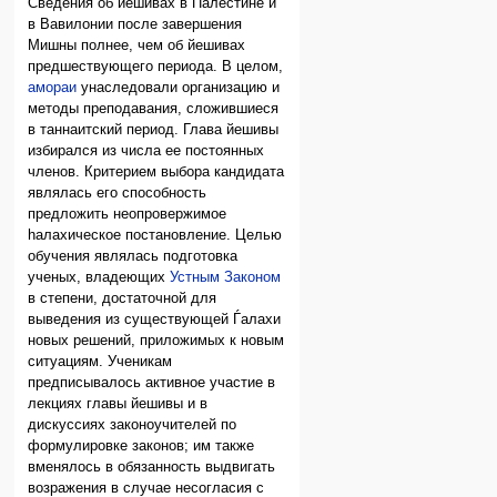
Сведения об йешивах в Палестине и
в Вавилонии после завершения
Мишны полнее, чем об йешивах
предшествующего периода. В целом,
амораи
унаследовали организацию и
методы преподавания, сложившиеся
в таннаитский период. Глава йешивы
избирался из числа ее постоянных
членов. Критерием выбора кандидата
являлась его способность
предложить неопровержимое
hалахическое постановление. Целью
обучения являлась подготовка
ученых, владеющих
Устным Законом
в степени, достаточной для
выведения из существующей Ѓалахи
новых решений, приложимых к новым
ситуациям. Ученикам
предписывалось активное участие в
лекциях главы йешивы и в
дискуссиях законоучителей по
формулировке законов; им также
вменялось в обязанность выдвигать
возражения в случае несогласия с