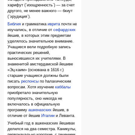
харифут (`изощренность`) — за счет
другого, не менее важного — бкиут
(`эрудиция`).
Библия
и грамматика
иврита
почти не
изучались, в отличие от
сефардских
йешив, в которых этим предметам
уделялось значительное внимание.
Учащиеся вели подробную запись
практических решений,
выносившихся их учителями. В
знаменитой амстердамской йешиве
«Эц-хаим» (основана в 1616 г.)
старшие учащиеся должны были
писать
респонсы
по hалахическим
вопросам. Хотя изучение
каббалы
приобретало значительную
популярность, оно никогда не
включалось в официальную
программу
ашкеназских
йешив, в
отличие от йешив
Италии
и Леванта.
Учебный год в ашкеназских йешивах
делился на два семестра. Каникулы,
первоначально короткие, с течением