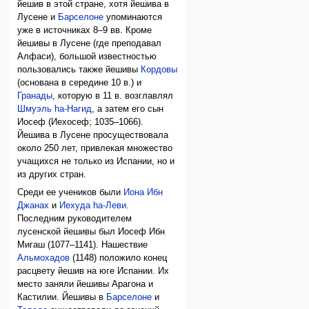
йешив в этой стране, хотя йешива в
Лусене и
Барселоне
упоминаются
уже в источниках 8–9 вв. Кроме
йешивы в Лусене (где преподавал
Алфаси), большой известностью
пользовались также йешивы
Кордовы
(основана в середине 10 в.) и
Гранады
, которую в 11 в. возглавлял
Шмуэль hа-Нагид
, а затем его сын
Иосеф (Иехосеф; 1035–1066).
Йешива в Лусене просуществовала
около 250 лет, привлекая множество
учащихся не только из Испании, но и
из других стран.
Среди ее учеников были
Иона Ибн
Джанах
и
Иехуда hа-Леви
.
Последним руководителем
лусенской йешивы был Иосеф Ибн
Мигаш (1077–1141). Нашествие
Альмохадов
(1148) положило конец
расцвету йешив на юге Испании. Их
место заняли йешивы Арагона и
Кастилии. Йешивы в
Барселоне
и