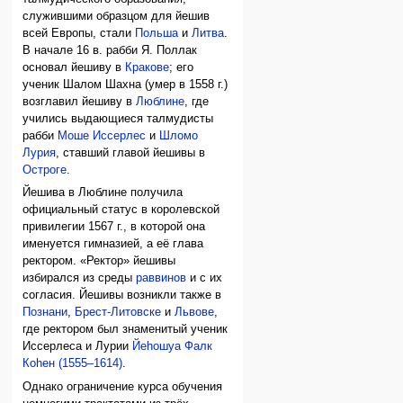
служившими образцом для йешив
всей Европы, стали
Польша
и
Литва
.
В начале 16 в. рабби Я. Поллак
основал йешиву в
Кракове
; его
ученик Шалом Шахна (умер в 1558 г.)
возглавил йешиву в
Люблине
, где
учились выдающиеся талмудисты
рабби
Моше Иссерлес
и
Шломо
Лурия
, ставший главой йешивы в
Остроге
.
Йешива в Люблине получила
официальный статус в королевской
привилегии 1567 г., в которой она
именуется гимназией, а её глава
ректором. «Ректор» йешивы
избирался из среды
раввинов
и с их
согласия. Йешивы возникли также в
Познани
,
Брест-Литовске
и
Львове
,
где ректором был знаменитый ученик
Иссерлеса и Лурии
Йеhошуа Фалк
Коhен (1555–1614)
.
Однако ограничение курса обучения