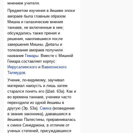
мнением учителя.
Предметом изучения в йешиве эпохи
амораев была главным образом
Мишна и галахические мнения
таннаев, не включенные в нее;
обсуждались также прения и
решения, накопившиеся после
завершения Мишны. Дебаты и
толкования амораев получили
название
Гемары
. Вместе с Мишной
Гемара составляет корпус
Иерусалимского
и
Вавилонского
Талмудов
.
Ученик, по-видимому, заучивал
материал наизусть и лишь затем
старался понять его (Шаб. 63а). Как и
во времена таннаев, ученики часто
переходили из одной йешивы в
другую (Эр. 53а).
Смиха
(возведение
в звание законника), дававшаяся в
йешивах Палестины, приравнивалась
к смихе Синедриона, в отличие от
ученых степеней, присуждавшихся