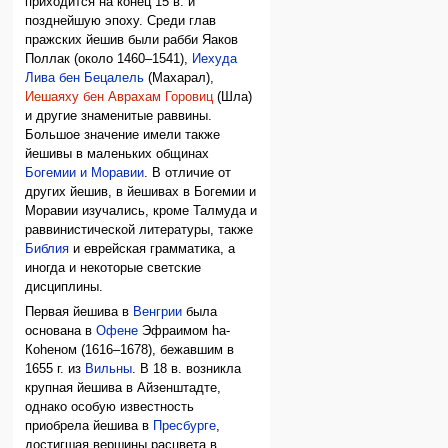
приходится на конец 15 в. и
позднейшую эпоху. Среди глав
пражских йешив были рабби Яаков
Поллак (около 1460–1541),
Иехуда
Лива бен Бецалель
(Махарал),
Иешаяху бен Аврахам Горовиц
(Шла)
и другие знаменитые раввины.
Большое значение имели также
йешивы в маленьких общинах
Богемии и Моравии
. В отличие от
других йешив, в йешивах в Богемии и
Моравии изучались, кроме Талмуда и
раввинистической литературы, также
Библия
и еврейская грамматика, а
иногда и некоторые светские
дисциплины.
Первая йешива в
Венгрии
была
основана в
Офене
Эфраимом hа-
Коhеном (1616–1678), бежавшим в
1655 г. из
Вильны
. В 18 в. возникла
крупная йешива в Айзенштадте,
однако особую известность
приобрела йешива в
Пресбурге
,
достигшая вершины расцвета в