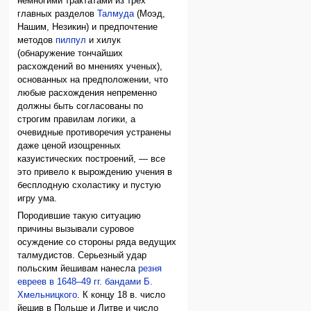
немногими трактатами из трёх
главных разделов
Талмуда
(Моэд,
Нашим, Незикин) и предпочтение
методов
пилпул
и хилук
(обнаружение тончайших
расхождений во мнениях ученых),
основанных на предположении, что
любые расхождения непременно
должны быть согласованы по
строгим правилам логики, а
очевидные противоречия устранены
даже ценой изощренных
казуистических построений, — все
это привело к вырождению учения в
бесплодную схоластику и пустую
игру ума.
Породившие такую ситуацию
причины вызывали суровое
осуждение со стороны ряда ведущих
талмудистов. Серьезный удар
польским йешивам нанесла
резня
евреев в 1648–49 гг. бандами Б.
Хмельницкого
. К концу 18 в. число
йешив в Польше и Литве и число