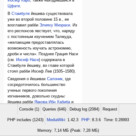
Иосеф Каро
, также находившаяся в
Цфате
.
В
Стамбуле
йешива существовала
уже во второй половине 15 в., ее
возглавил рабби
Элияху Мизрахи
. Из
его респонсов явствует, что, наряду
с постоянным изучением Талмуда,
«желающим предоставлялась
возможность изучать астрономию,
дроби и числа». Позднее Грация Наси
(см.
Иосеф Наси
) содержала в
Стамбуле йешиву, во главе которой
стоял рабби Иосеф Лев (1505–1580).
Сведения о йешивах
Салоник
, где
сосредоточилось большинство
ученых первого поколения
изгнанников, довольно скудны:
йешива рабби
Яакова Ибн Хабиба
и
его сына рабби Леви, позднее
Console (1)
Queries (646)
Debug log (2084)
Request
возглавлявшаяся рабби Иосефом
Тайтацаком (16 в.); йешива,
PHP includes (1243)
MediaWiki
: 1.42.3
PHP
: 8.3.6
Time: 0.28993
основанная Грацией Наси; йешива
Memory: 7,14 МБ (Peak: 7,28 МБ)
рабби Шмуэля бен Моше де Медины