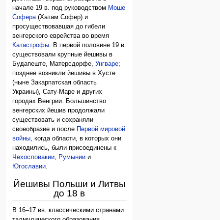
начале 19 в. под руководством
Моше
Софера
(Хатам Софер) и
просуществовавшая до гибели
венгерского еврейства во время
Катастрофы
. В первой половине 19 в.
существовали крупные йешивы в
Будапеште, Матерсдорфе,
Унгваре
;
позднее возникли йешивы в Хусте
(ныне Закарпатская область
Украины), Сату-Маре и других
городах Венгрии. Большинство
венгерских йешив продолжали
существовать и сохраняли
своеобразие и после
Первой мировой
войны
, когда области, в которых они
находились, были присоединены к
Чехословакии
,
Румынии
и
Югославии
.
Йешивы Польши и Литвы
до 18 в
В 16–17 вв. классическими странами
талмудического образования,