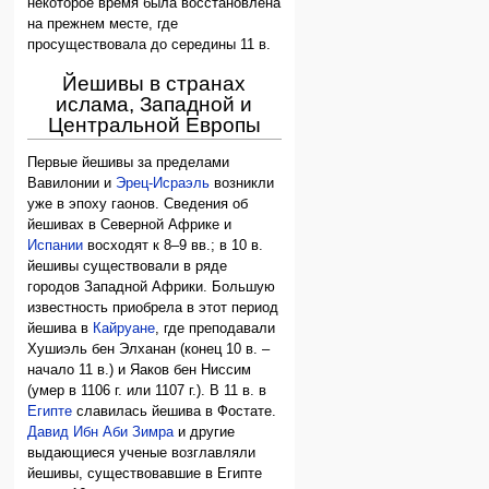
некоторое время была восстановлена
на прежнем месте, где
просуществовала до середины 11 в.
Йешивы в странах
ислама, Западной и
Центральной Европы
Первые йешивы за пределами
Вавилонии и
Эрец-Исраэль
возникли
уже в эпоху гаонов. Сведения об
йешивах в Северной Африке и
Испании
восходят к 8–9 вв.; в 10 в.
йешивы существовали в ряде
городов Западной Африки. Большую
известность приобрела в этот период
йешива в
Кайруане
, где преподавали
Хушиэль бен Элханан (конец 10 в. –
начало 11 в.) и Яаков бен Ниссим
(умер в 1106 г. или 1107 г.). В 11 в. в
Египте
славилась йешива в Фостате.
Давид Ибн Аби Зимра
и другие
выдающиеся ученые возглавляли
йешивы, существовавшие в Египте