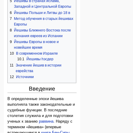
5
Йешивы в странах ислама,
Западной и Центральной Европы
6
Йешивы Польши и Литвы до 18 в
7
Метод обучения в старых йешивах
Европы
8
Йешивы Ближнего Востока после
изгнания евреев из Испании
9
Йешивы Европы в новое и
новейшее время
10
В современном Израиле
10.1
Йешивы hэсдер
11
Значение йешив в истории
еврейства
12
Источники
Введение
В определенные эпохи йешива
выполняла также законодательные и
судебные функции. В последние
столетия служила и для подготовки
ученых к званию
раввина
. Наряду с
термином «йешива» (впервые
встречающимся в
книге Бен-Сиры
,