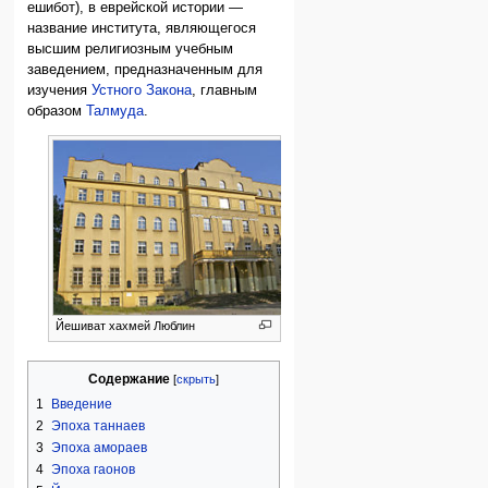
ешибот), в еврейской истории —
название института, являющегося
высшим религиозным учебным
заведением, предназначенным для
изучения
Устного Закона
, главным
образом
Талмуда
.
Йешиват хахмей Люблин
Содержание
1
Введение
2
Эпоха таннаев
3
Эпоха амораев
4
Эпоха гаонов