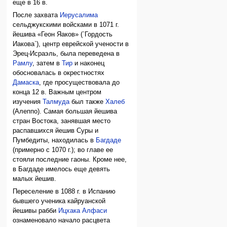
еще в 16 в.
После захвата
Иерусалима
сельджукскими войсками в 1071 г.
йешива «Геон Яаков» (`Гордость
Иакова`), центр еврейской учености в
Эрец-Исраэль, была переведена в
Рамлу
, затем в
Тир
и наконец
обосновалась в окрестностях
Дамаска
, где просуществовала до
конца 12 в. Важным центром
изучения
Талмуда
был также
Халеб
(Алеппо). Самая большая йешива
стран Востока, занявшая место
распавшихся йешив Суры и
Пумбедиты, находилась в
Багдаде
(примерно с 1070 г.); во главе ее
стояли последние гаоны. Кроме нее,
в Багдаде имелось еще девять
малых йешив.
Переселение в 1088 г. в Испанию
бывшего ученика кайруанской
йешивы рабби
Ицхака Алфаси
ознаменовало начало расцвета