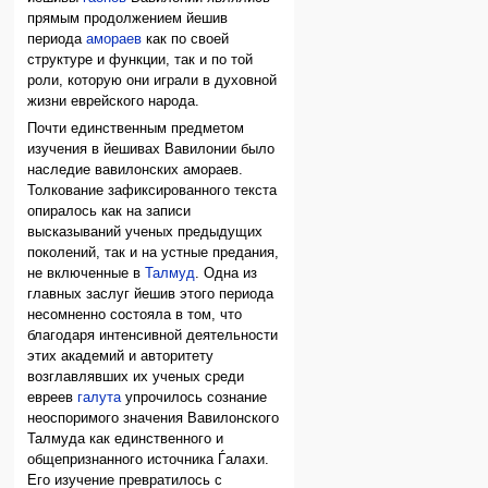
прямым продолжением йешив
периода
амораев
как по своей
структуре и функции, так и по той
роли, которую они играли в духовной
жизни еврейского народа.
Почти единственным предметом
изучения в йешивах Вавилонии было
наследие вавилонских амораев.
Толкование зафиксированного текста
опиралось как на записи
высказываний ученых предыдущих
поколений, так и на устные предания,
не включенные в
Талмуд
. Одна из
главных заслуг йешив этого периода
несомненно состояла в том, что
благодаря интенсивной деятельности
этих академий и авторитету
возглавлявших их ученых среди
евреев
галута
упрочилось сознание
неоспоримого значения Вавилонского
Талмуда как единственного и
общепризнанного источника Ѓалахи.
Его изучение превратилось с