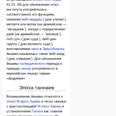
51:23, 29) для обозначения этого
института употреблялись,
соответственно его функциям,
названия
бейт-мидраш
(`дом учения`),
метивта или мотва (на арамейском —
`заседание`), иногда с определением
раба́ (на арамейском — `великое`),
бейт-дин
(`дом суда`), бейт-дин
гадо́ль (`дом великого суда`);
возглавляемая
наси
в
Эрец-Исраэль
йешива называлась также бейт-ваад
(`дом собрания`). Для обозначения
йешивы
талмудического
периода и
периода
гаонов
употребляется в
европейских языках термин
«академия».
Эпоха таннаев
Возникновение йешивы относится к
эпохе Второго Храма
и тесно связано
с кристаллизацией
Устного Закона
и
установлением
Ѓалахи
как главной