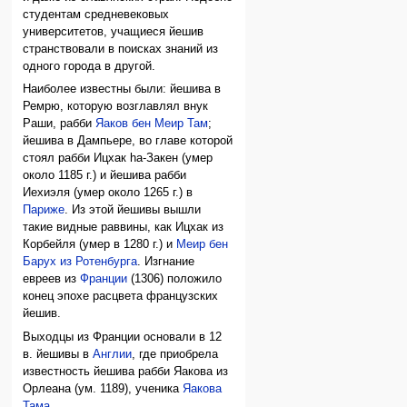
студентам средневековых
университетов, учащиеся йешив
странствовали в поисках знаний из
одного города в другой.
Наиболее известны были: йешива в
Ремрю, которую возглавлял внук
Раши, рабби
Яаков бен Меир Там
;
йешива в Дампьере, во главе которой
стоял рабби Ицхак hа-Закен (умер
около 1185 г.) и йешива рабби
Иехиэля (умер около 1265 г.) в
Париже
. Из этой йешивы вышли
такие видные раввины, как Ицхак из
Корбейля (умер в 1280 г.) и
Меир бен
Барух из Ротенбурга
. Изгнание
евреев из
Франции
(1306) положило
конец эпохе расцвета французских
йешив.
Выходцы из Франции основали в 12
в. йешивы в
Англии
, где приобрела
известность йешива рабби Яакова из
Орлеана (ум. 1189), ученика
Яакова
Тама
.