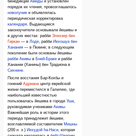
бенедикций
Амиды
и установлен
порядок их чтения; провозглашалось
новолуние
и объявлялась
периодическая корректировка
календаря
. Выдающиеся
законоучители основывали йешивы и
в других местах: рабби
Элиэзер бен
Гиркан
— в
Лоде
, рабби
Иехошуа бен
Ханания
— в Пкиине; в следующем
поколении были основаны йешивы
рабби Акивы
в
Бней-Браке
и рабби
Ханании (Ханины) бен Традиона в
Сихнине
.
После восстания Бар-Кохбы и
гонений
Адриана
центр еврейской
жизни переместился в Галилею, где
наибольшей известностью
пользовалась йешива в городе
Уша
,
руководимая учениками
Акивы
.
Важнейшая роль в истории этого
периода принадлежит йешиве,
возглавляемой составителем
Мишны
(200 н. э.)
Иехудой hа-Наси
, которая
сначала находилась в
бейт-Шеарим
,