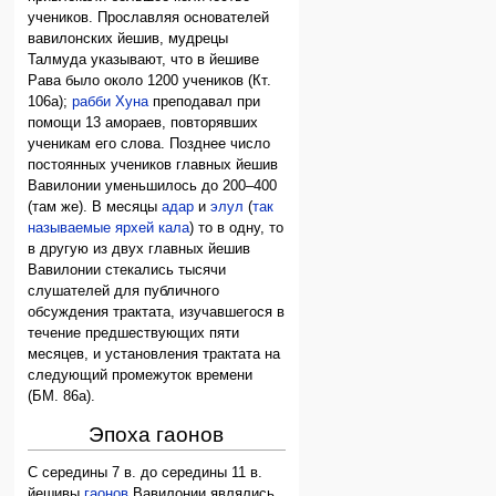
учеников. Прославляя основателей
вавилонских йешив, мудрецы
Талмуда указывают, что в йешиве
Рава было около 1200 учеников (Кт.
106а);
рабби Хуна
преподавал при
помощи 13 амораев, повторявших
ученикам его слова. Позднее число
постоянных учеников главных йешив
Вавилонии уменьшилось до 200–400
(там же). В месяцы
адар
и
элул
(
так
называемые ярхей кала
) то в одну, то
в другую из двух главных йешив
Вавилонии стекались тысячи
слушателей для публичного
обсуждения трактата, изучавшегося в
течение предшествующих пяти
месяцев, и установления трактата на
следующий промежуток времени
(БМ. 86а).
Эпоха гаонов
С середины 7 в. до середины 11 в.
йешивы
гаонов
Вавилонии являлись