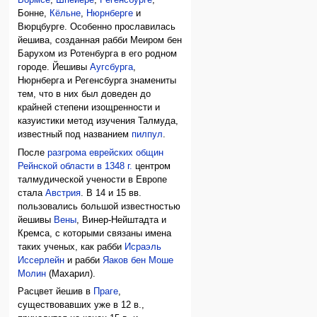
Вормсе
,
Шпейере
,
Регенсбурге
,
Бонне,
Кёльне
,
Нюрнберге
и
Вюрцбурге. Особенно прославилась
йешива, созданная рабби Меиром бен
Барухом из Ротенбурга в его родном
городе. Йешивы
Аугсбурга
,
Нюрнберга и Регенсбурга знамениты
тем, что в них был доведен до
крайней степени изощренности и
казуистики метод изучения Талмуда,
известный под названием
пилпул
.
После
разгрома еврейских общин
Рейнской области в 1348 г.
центром
талмудической учености в Европе
стала
Австрия
. В 14 и 15 вв.
пользовались большой известностью
йешивы
Вены
, Винер-Нейштадта и
Кремса, с которыми связаны имена
таких ученых, как рабби
Исраэль
Иссерлейн
и рабби
Яаков бен Моше
Молин
(Махарил).
Расцвет йешив в
Праге
,
существовавших уже в 12 в.,