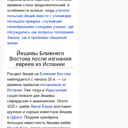
времени стали продолжительней, в
особенности осенью, когда
учителя
польских йешив вместе с учениками
посещали ярмарки, служившие
своеобразными съездами ученых, где
обсуждались как вопросы толкования
Закона, так и проблемы общинной
жизни
.
Йешивы Ближнего
Востока после изгнания
евреев из Испании
Расцвет йешив на
Ближнем Востоке
наблюдается с начала 16 в. — со
времени прибытия
изгнанников из
Испании
. Уже тогда в
Иерусалиме
существовали две йешивы:
сефардская и ашкеназская. Около
1525 г. рабби
Яаков Берав
возглавил
крупную и хорошо известную йешиву
в
Цфате
. Позднее приобрела
большую известность йешива рабби