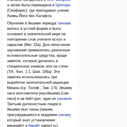
а затем была переведена в
Циппори
(Сепфорис), где преподавал ученик
Акивы Йосе бен Халафта.
Обучение в йешиве периода
таннаев
велось в устной форме и было
основано в значительной мере на
повторении слов учителя вслух и
нараспев (Мег. 32а). Для облегчения
заучивания применялись различные
вспомогательные средства, вроде
заметок, которые делались в
специальных книжках или на стене
(ТИ., Кил. 1:1; Шаб. 156а). Эти
заметки использовались при
выработке окончательной редакции
Мишны (ср. Тосеф., Зав. 1:5). йешиву
наси возглавляли рош-йешива (сам
наси) и ав бейт-дин, один из
хахамов
.
Третьим должностным лицом в
йешиве был танна (звание,
присуждавшееся в академии
хахаму
,
который знал установления
мишнайот и
барайт
наизусть),