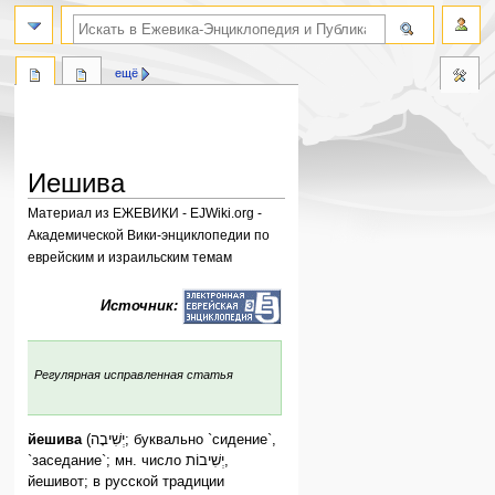
поиск по словам
ещё
Иешива
Материал из ЕЖЕВИКИ - EJWiki.org -
Академической Вики-энциклопедии по
еврейским и израильским темам
Перейти
Перейти
Источник:
к
к
навигации
поиску
:
Регулярная исправленная статья
йешива
(יְשִׁיבָה; буквально `сидение`,
`заседание`; мн. число יְשִׁיבוֹת,
йешивот; в русской традиции