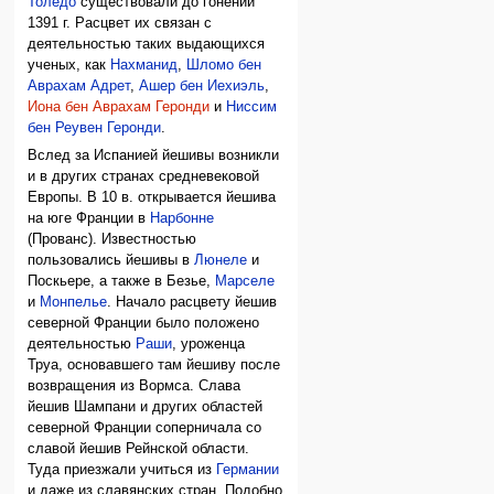
Толедо
существовали до гонений
1391 г. Расцвет их связан с
деятельностью таких выдающихся
ученых, как
Нахманид
,
Шломо бен
Аврахам Адрет
,
Ашер бен Иехиэль
,
Иона бен Аврахам Геронди
и
Ниссим
бен Реувен Геронди
.
Вслед за Испанией йешивы возникли
и в других странах средневековой
Европы. В 10 в. открывается йешива
на юге Франции в
Нарбонне
(Прованс). Известностью
пользовались йешивы в
Люнеле
и
Поскьере, а также в Безье,
Марселе
и
Монпелье
. Начало расцвету йешив
северной Франции было положено
деятельностью
Раши
, уроженца
Труа, основавшего там йешиву после
возвращения из Вормса. Слава
йешив Шампани и других областей
северной Франции соперничала со
славой йешив Рейнской области.
Туда приезжали учиться из
Германии
и даже из славянских стран. Подобно