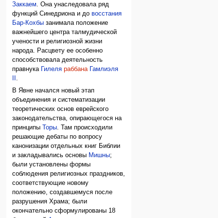
Заккаем
. Она унаследовала ряд
функций Синедриона и до
восстания
Бар-Кохбы
занимала положение
важнейшего центра талмудической
учености и религиозной жизни
народа. Расцвету ее особенно
способствовала деятельность
правнука
Гилеля
раббана
Гамлиэля
II
.
В Явне начался новый этап
объединения и систематизации
теоретических основ еврейского
законодательства, опирающегося на
принципы
Торы
. Там происходили
решающие дебаты по вопросу
канонизации отдельных книг Библии
и закладывались основы
Мишны
;
были установлены формы
соблюдения религиозных праздников,
соответствующие новому
положению, создавшемуся после
разрушения Храма; были
окончательно сформулированы 18