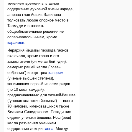
течением времени в главное
содержание духовной жизни народа,
а право глав йешив Вавилона
толковать любое спорное место в
Талмуде и выносить
общеобязательные решения не
оспаривалось никем, кроме
караимов
.
Иерархия йешивы периода гаонов
включала, кроме гаона и его
заместителя (он же ав бейт-дин),
семерых рашей калла (`главы
собрания`) и еще трех
хаверим
(ученые высшей степени),
занимавших первый из семи рядов
(по 10 мест каждый),
предназначенных для хахмей-йешива
(`ученая коллегия йешивы`) — всего
70 человек, именовавшихся также
Великим Синедрионом. Позади них
сидели ученики йешивы. Рош (реш)
калла разъяснял ученикам
содержание лекции
гаона
. Между