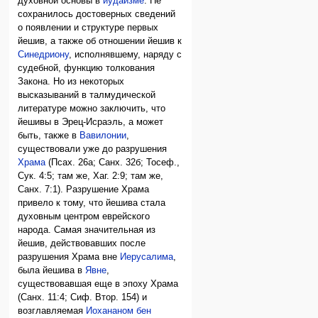
духовной основы в
иудаизме
. Не
сохранилось достоверных сведений
о появлении и структуре первых
йешив, а также об отношении йешив к
Синедриону
, исполнявшему, наряду с
судебной, функцию толкования
Закона. Но из некоторых
высказываний в талмудической
литературе можно заключить, что
йешивы в Эрец-Исраэль, а может
быть, также в
Вавилонии
,
существовали уже до разрушения
Храма
(Псах. 26а; Санх. 32б; Тосеф.,
Сук. 4:5; там же, Хаг. 2:9; там же,
Санх. 7:1). Разрушение Храма
привело к тому, что йешива стала
духовным центром еврейского
народа. Самая значительная из
йешив, действовавших после
разрушения Храма вне
Иерусалима
,
была йешива в
Явне
,
существовавшая еще в эпоху Храма
(Санх. 11:4; Сиф. Втор. 154) и
возглавляемая
Иохананом бен