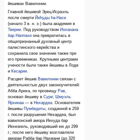
йешивах Вавилонии.
Главной йешивой Эрец-Исраэль
после смерти
Йеhуды hа-Наси
(начало 3 в. н. э.) была академия в
Тверии
. Под руководством
Иоханана
бар Наппахи
она превратилась в
общепризнанный духовный центр
палестинского еврейства и
сохранила свое значение также при
его преемниках. Крупными центрами
учености были также йешивы в Лоде
и
Кесарии
.
Расцвет йешив
Вавилонии
связан с
деятельностью двух законоучителей:
Абба Ариха, по прозвищу
Рав
,
основал йешиву в
Суре
;
Шмуэль
Ярхинаа
— в
Нехардеа
. Основателем
йешивы
Пумбедиты
, созданной в 259
г. после разрушения Нехардеа, был
вавилонский амора Иехуда бар
Иехезкель, руководивший ею до 299
г.; после него йешиву возглавляли
амораи Рабба бар Нахмани (до 320