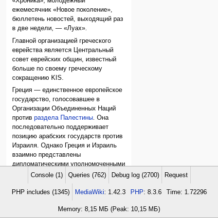
«Хроника», молодежный
ежемесячник «Новое поколение»,
бюллетень новостей, выходящий раз
в две недели, — «Луах».
Главной организацией греческого
еврейства является Центральный
совет еврейских общин, известный
больше по своему греческому
сокращению KIS.
Греция — единственное европейское
государство, голосовавшее в
Организации Объединенных Наций
против
раздела Палестины
. Она
последовательно поддерживает
позицию арабских государств против
Израиля. Однако Греция и Израиль
взаимно представлены
дипломатическими уполномоченными
и сотрудничают в области морского и
Console (1)
Queries (762)
Debug log (2700)
Request
авиационного транспорта и торговли.
PHP includes (1345)
MediaWiki
: 1.42.3
PHP
: 8.3.6
Time: 1.72296
Memory: 8,15 МБ (Peak: 10,15 МБ)