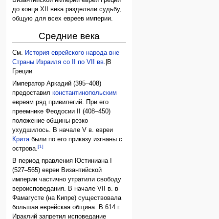
Византийской империи евреи Греции
до конца XII века разделяли судьбу,
общую для всех евреев империи.
Средние века
См.
История еврейского народа вне
Страны Израиля со II по VII вв.
|В
Греции
Император Аркадий (395–408)
предоставил
константинопольским
евреям ряд привилегий. При его
преемнике Феодосии II (408–450)
положение общины резко
ухудшилось. В начале V в. евреи
Крита
были по его приказу изгнаны с
[1]
острова.
В период правления Юстиниана I
(527–565) евреи Византийской
империи частично утратили свободу
вероисповедания. В начале VII в. в
Фамагусте (на Кипре) существовала
большая еврейская община. В 614 г.
Ираклий запретил исповедание