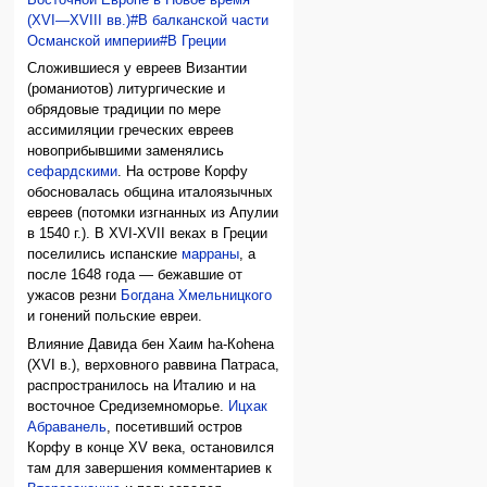
Восточной Европе в Новое время
(XVI—XVIII вв.)#В балканской части
Османской империи#В Греции
Сложившиеся у евреев Византии
(романиотов) литургические и
обрядовые традиции по мере
ассимиляции греческих евреев
новоприбывшими заменялись
сефардскими
. На острове Корфу
обосновалась община италоязычных
евреев (потомки изгнанных из Апулии
в 1540 г.). В XVI-XVII веках в Греции
поселились испанские
марраны
, а
после 1648 года — бежавшие от
ужасов резни
Богдана Хмельницкого
и гонений польские евреи.
Влияние Давида бен Хаим hа-Коhена
(XVI в.), верховного раввина Патраса,
распространилось на Италию и на
восточное Средиземноморье.
Ицхак
Абраванель
, посетивший остров
Корфу в конце XV века, остановился
там для завершения комментариев к