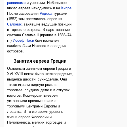
раввинами
и учеными. Небольшое
число евреев находилось и на
Кипре
.
После завоевания
Родоса
турками
(1552) там поселились евреи из
Салоник
, занявшие ведущие позиции
в торговле острова. В царствование
султана Селима II (правил в 1566–74
гг.)
Иосеф Наси
был назначен
санджак-беем
Наксоса и соседних
островов.
Занятия евреев Греции
Основным занятием евреев Греции в
XVI-XVIII веках было шелкопрядение,
выделка шерсти, сукноделие. Они
также играли видную роль в
торговле, ссудном деле и в откупах
налогов. Коммерсанты-евреи
установили прочные связи с
торговыми центрами Европы и
Леванта. В то же время уровень
жизни евреев Фессалии и
Пелопоннеса, мелких торговцев и