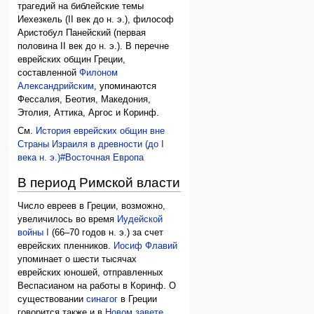
трагедий на библейские темы
Иехезкель (II век до н. э.), философ
Аристобул Панейский (первая
половина II век до н. э.). В перечне
еврейских общин Греции,
составленной
Филоном
Александрийским
, упоминаются
Фессалия, Беотия, Македония,
Этолия, Аттика, Аргос и Коринф.
См.
История еврейских общин вне
Страны Израиля в древности (до I
века н. э.)#Восточная Европа
В период Римской власти
Число евреев в Греции, возможно,
увеличилось во время
Иудейской
войны I
(66–70 годов н. э.) за счет
еврейских пленников.
Иосиф Флавий
упоминает о шести тысячах
еврейских юношей, отправленных
Веспасианом на работы в Коринф. О
существовании
синагог
в Греции
говорится также и в
Новом завете