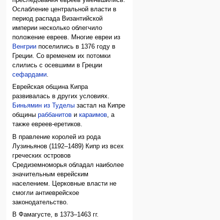
преследования евреев уменьшились.
Ослабление центральной власти в
период распада Византийской
империи несколько облегчило
положение евреев. Многие евреи из
Венгрии
поселились в 1376 году в
Греции. Со временем их потомки
слились с осевшими в Греции
сефардами
.
Еврейская община Кипра
развивалась в других условиях.
Биньямин из Туделы
застал на Кипре
общины
раббанитов
и
караимов
, а
также евреев-еретиков.
В правление королей из рода
Лузиньянов (1192–1489) Кипр из всех
греческих островов
Средиземноморья обладал наиболее
значительным еврейским
населением. Церковные власти не
смогли антиеврейское
законодательство.
В Фамагусте, в 1373–1463 гг.