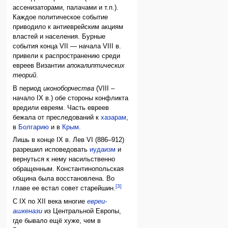
ассенизаторами, палачами и т.п.).
Каждое политическое событие
приводило к антиеврейским акциям
властей и населения. Бурные
события конца VII — начала VIII в.
привели к распространению среди
евреев Византии
апокалиптических
теорий
.
В период
иконоборчества
(VIII –
начало IX в.) обе стороны конфликта
вредили евреям. Часть евреев
бежала от преследований к
хазарам
,
в
Болгарию
и в
Крым
.
Лишь в конце IX в. Лев VI (886–912)
разрешил исповедовать
иудаизм
и
вернуться к нему насильственно
обращенным. Константинопольская
община была восстановлена. Во
[3]
главе ее встал совет старейшин.
С IX по XII века многие
евреи-
ашкенази
из Центральной Европы,
где бывало ещё хуже, чем в