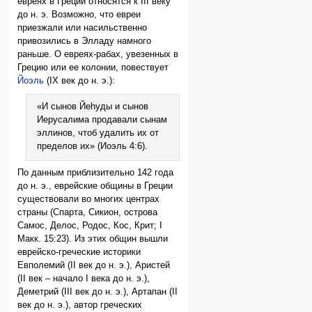
евреях в Греции относятся к III веку
до н. э. Возможно, что евреи
приезжали или насильственно
привозились в Элладу намного
раньше. О евреях-рабах, увезенных в
Грецию или ее колонии, повествует
Йоэль
(IX век до н. э.):
«И сынов Йеhуды и сынов
Иерусалима продавали сынам
эллинов, чтоб удалить их от
пределов их» (Иоэль 4:6).
По данным приблизительно 142 года
до н. э., еврейские общины в Греции
существовали во многих центрах
страны (Спарта, Сикион, острова
Самос, Делос, Родос, Кос, Крит; I
Макк. 15:23). Из этих общин вышли
еврейско-греческие историки
Евполемий (II век до н. э.), Аристей
(II век – начало I века до н. э.),
Деметрий (III век до н. э.), Артапан (II
век до н. э.), автор греческих