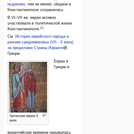
иудаизма
; тем не менее, община в
Константинополе сохранилась.
В VI–VII вв. евреи активно
участвовали в политической жизни
[2]
Константинополя.
См.
История еврейского народа в
раннем средневековье (VII - X века)
за пределами Страны Израиля
|В
Греции
Евреи в
Греции в
Греческие евреи X
века
византийские времена назывались