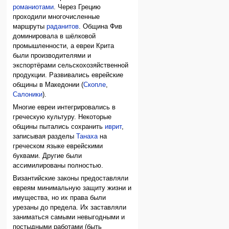
романиотами
. Через Грецию
проходили многочисленные
маршруты
раданитов
. Община Фив
доминировала в шёлковой
промышленности, а евреи Крита
были производителями и
экспортёрами сельскохозяйственной
продукции. Развивались еврейские
общины в Македонии (
Скопле
,
Салоники
).
Многие евреи интегрировались в
греческую культуру. Некоторые
общины пытались сохранить
иврит
,
записывая разделы
Танаха
на
греческом языке еврейскими
буквами. Другие были
ассимилированы полностью.
Византийские законы предоставляли
евреям минимальную защиту жизни и
имущества, но их права были
урезаны до предела. Их заставляли
заниматься самыми невыгодными и
постыдными работами (быть