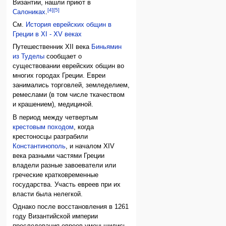
Византии, нашли приют в
[4]
[5]
Салониках
.
См.
История еврейских общин в
Греции в XI - XV веках
Путешественник XII века
Биньямин
из Туделы
сообщает о
существовании еврейских общин во
многих городах Греции. Евреи
занимались торговлей, земледелием,
ремеслами (в том числе ткачеством
и крашением), медициной.
В период между четвертым
крестовым походом
, когда
крестоносцы разграбили
Константинополь
, и началом XIV
века разными частями Греции
владели разные завоеватели или
греческие кратковременные
государства. Участь евреев при их
власти была нелегкой.
Однако после восстановления в 1261
году Византийской империи