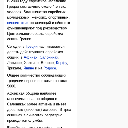
В 2000 году еврейское население
Греции составляло около 4,5 тыс.
человек. Большинство еврейских
молодежных, женских, спортивных,
сионистских
организаций и обществ
функционируют под руководством
Центрального совета еврейских
общин Греции.
Сегодня в
Греции
насчитывается
девять действующих еврейских
общин: в
Афинах
,
Салониках
,
Лариссе, Халкисе, Волосе,
Корфу
,
Трикале,
Янине
и на
Родосе
.
Общее количество соблюдающих
традиции евреев составляет около
5000.
Афинская община наиболее
многочисленна, но община в
Салониках более активна и имеет
древнюю (2500 лет) историю. В трех
общинах в синагогах регулярно
проводятся службы.
Еврейские школы с небольшим