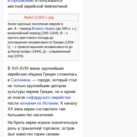
Второзаконию
и пользовался
местной еврейской библиотекой.
Файл:11302 L.jpg
Наиболее крупные поселения евреев в
Греции. А – период
Второго Храма
(до 330 н. э.);
Б – византийский период (330–1204); В – с
четвертого крестового похода до
провозглашения независимости Греции (1204–
1821); – с провозглашения независимости до
конца Катастрофы (1944); Д – современный
период (1970).
В XVI-XVIII веках крупнейшая
еврейская община Греции сложилась
в
Салониках
— городе, который стал
не только крупнейшим центром
культуры евреев Греции, но и одним
из очагов
сефардского еврейства
после
изгнания из Испании
. К началу
ХХ века евреи составляли там
большинство населения.
На Крите евреи играли значительную
роль в транзитной торговле; остров
был известен также своими