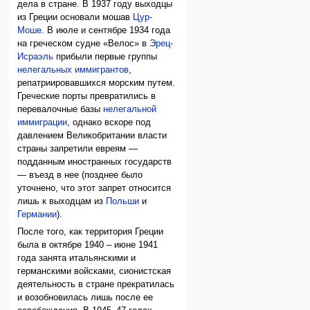
дела в стране. В 1937 году выходцы
из Греции основали мошав
Цур-
Моше
. В июле и сентябре 1934 года
на греческом судне «Велос» в
Эрец-
Исраэль
прибыли первые группы
нелегальных иммигрантов
,
репатриировавшихся морским путем.
Греческие порты превратились в
перевалочные базы
нелегальной
иммиграции
, однако вскоре под
давлением Великобритании власти
страны запретили евреям —
подданным иностранных государств
— въезд в нее (позднее было
уточнено, что этот запрет относится
лишь к выходцам из
Польши
и
Германии
).
После того, как территория Греции
была в октябре 1940 – июне 1941
года занята итальянскими и
германскими войсками, сионистская
деятельность в стране прекратилась
и возобновилась лишь после ее