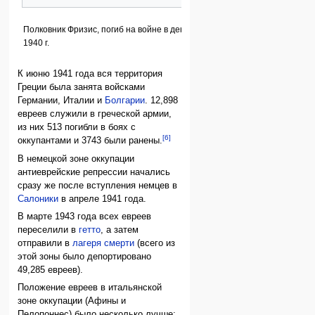
Полковник Фризис, погиб на войне в декабре
1940 г.
К июню 1941 года вся территория
Греции была занята войсками
Германии, Италии и
Болгарии
. 12,898
евреев служили в греческой армии,
из них 513 погибли в боях с
[6]
оккупантами и 3743 были ранены.
В немецкой зоне оккупации
антиеврейские репрессии начались
сразу же после вступления немцев в
Салоники
в апреле 1941 года.
В марте 1943 года всех евреев
переселили в
гетто
, а затем
отправили в
лагеря смерти
(всего из
этой зоны было депортировано
49,285 евреев).
Положение евреев в итальянской
зоне оккупации (Афины и
Пелопоннес) было несколько лучше;