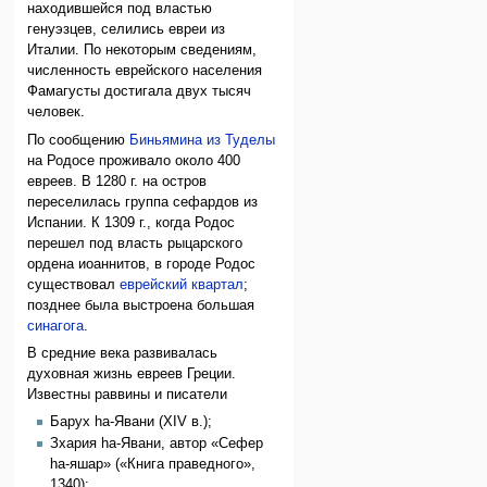
находившейся под властью
генуэзцев, селились евреи из
Италии. По некоторым сведениям,
численность еврейского населения
Фамагусты достигала двух тысяч
человек.
По сообщению
Биньямина из Туделы
на Родосе проживало около 400
евреев. В 1280 г. на остров
переселилась группа сефардов из
Испании. К 1309 г., когда Родос
перешел под власть рыцарского
ордена иоаннитов, в городе Родос
существовал
еврейский квартал
;
позднее была выстроена большая
синагога
.
В средние века развивалась
духовная жизнь евреев Греции.
Известны раввины и писатели
Барух hа-Явани (XIV в.);
Зхария hа-Явани, автор «Сефер
hа-яшар» («Книга праведного»,
1340);