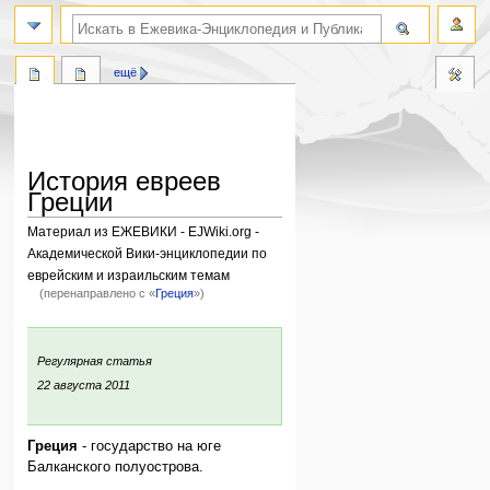
поиск по словам
ещё
История евреев
Греции
Материал из ЕЖЕВИКИ - EJWiki.org -
Академической Вики-энциклопедии по
еврейским и израильским темам
(перенаправлено с «
Греция
»)
Перейти
Перейти
к
к
:
Регулярная статья
навигации
поиску
ния:
22 августа 2011
Греция
- государство на юге
Балканского полуострова.