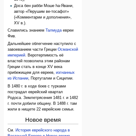
Доса бен рабби Моше hа-Явани,
автор «Перушим ве-тосафот»
(«Комментарии и дополнения»,
XV в.).
Славились знанием
Талмуда
евреи
Фив.
Дальнейшее облегчение наступило с
завоеванием части Греции
Османской
империей
. Веротерпимость её
властей позволила этим районам
Греции стать в конце XV века
прибежищем для евреев,
изгнанных
из Испании
, Португалии и Сицилии.
В 1480 г. в ходе боев с турками
пострадал еврейский квартал
Родоса. Землетрясения 1481 г. и 1482
г. почти добили общину. В 1488 г. там
жили в нищете 22 еврейские семьи.
Новое время
См.
История еврейского народа в