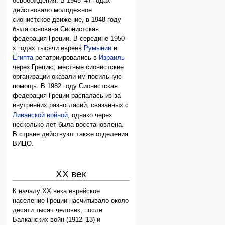
освобождения. В 1945–47 годах
действовало молодежное
сионистское движение, в 1948 году
была основана Сионистская
федерация Греции. В середине 1950-
х годах тысячи евреев
Румынии
и
Египта
репатриировались в
Израиль
через Грецию; местные сионистские
организации оказали им посильную
помощь. В 1982 году Сионистская
федерация Греции распалась из-за
внутренних разногласий, связанных с
Ливанской войной
, однако через
несколько лет была восстановлена.
В стране действуют также отделения
ВИЦО.
ХХ век
К началу ХХ века еврейское
население Греции насчитывало около
десяти тысяч человек; после
Балканских войн (1912–13) и