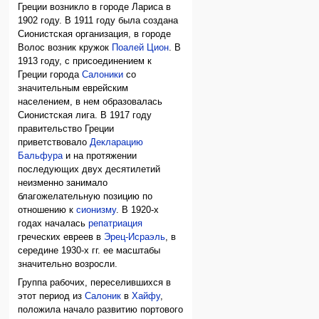
Греции возникло в городе Лариса в
1902 году. В 1911 году была создана
Сионистская организация, в городе
Волос возник кружок
Поалей Цион
. В
1913 году, с присоединением к
Греции города
Салоники
со
значительным еврейским
населением, в нем образовалась
Сионистская лига. В 1917 году
правительство Греции
приветствовало
Декларацию
Бальфура
и на протяжении
последующих двух десятилетий
неизменно занимало
благожелательную позицию по
отношению к
сионизму
. В 1920-х
годах началась
репатриация
греческих евреев в
Эрец-Исраэль
, в
середине 1930-х гг. ее масштабы
значительно возросли.
Группа рабочих, переселившихся в
этот период из
Салоник
в
Хайфу
,
положила начало развитию портового