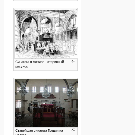
Синагога в Алжире - старинный
рисунок
Старейшая синагога Греции на
Родосе.