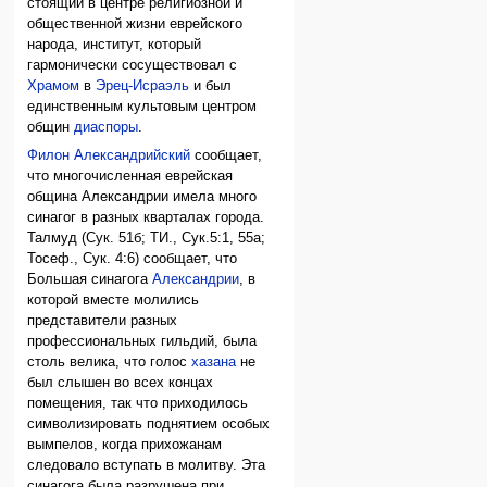
стоящий в центре религиозной и
общественной жизни еврейского
народа, институт, который
гармонически сосуществовал с
Храмом
в
Эрец-Исраэль
и был
единственным культовым центром
общин
диаспоры
.
Филон Александрийский
сообщает,
что многочисленная еврейская
община Александрии имела много
синагог в разных кварталах города.
Талмуд (Сук. 51б; ТИ., Сук.5:1, 55а;
Тосеф., Сук. 4:6) сообщает, что
Большая синагога
Александрии
, в
которой вместе молились
представители разных
профессиональных гильдий, была
столь велика, что голос
хазана
не
был слышен во всех концах
помещения, так что приходилось
символизировать поднятием особых
вымпелов, когда прихожанам
следовало вступать в молитву. Эта
синагога была разрушена при