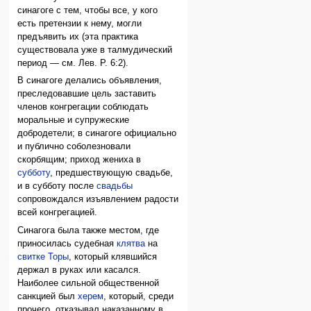
синагоге с тем, чтобы все, у кого
есть претензии к нему, могли
предъявить их (эта практика
существовала уже в талмудический
период — см. Лев. Р. 6:2).
В синагоге делались объявления,
преследовавшие цель заставить
членов конгрегации соблюдать
моральные и супружеские
добродетели; в синагоге официально
и публично соболезновали
скорбящим; приход жениха в
субботу
, предшествующую свадьбе,
и в субботу после
свадьбы
сопровождался изъявлением радости
всей конгрегацией.
Синагога была также местом, где
приносилась судебная
клятва
на
свитке Торы
, который клявшийся
держал в руках или касался.
Наиболее сильной общественной
санкцией был
херем
, который, среди
прочего, отказывал наказанному в