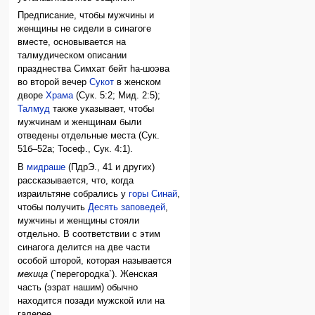
Предписание, чтобы мужчины и
женщины не сидели в синагоге
вместе, основывается на
талмудическом описании
празднества Симхат бейт hа-шоэва
во второй вечер
Сукот
в женском
дворе
Храма
(Сук. 5:2; Мид. 2:5);
Талмуд
также указывает, чтобы
мужчинам и женщинам были
отведены отдельные места (Сук.
51б–52а; Тосеф., Сук. 4:1).
В
мидраше
(ПдрЭ., 41 и других)
рассказывается, что, когда
израильтяне собрались у
горы Синай
,
чтобы получить
Десять заповедей
,
мужчины и женщины стояли
отдельно. В соответствии с этим
синагога делится на две части
особой шторой, которая называется
мехица
(`перегородка`). Женская
часть (эзрат нашим) обычно
находится позади мужской или на
галерее.