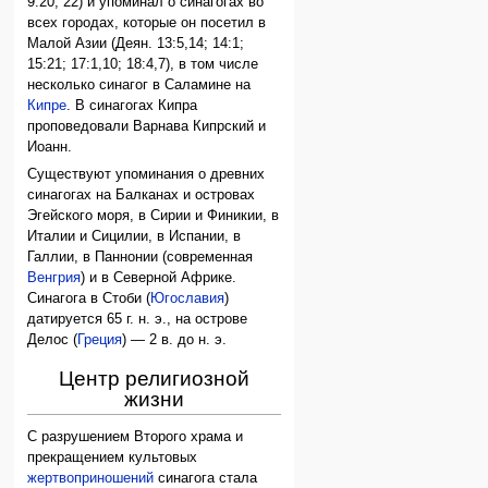
9:20, 22) и упоминал о синагогах во
всех городах, которые он посетил в
Малой Азии (Деян. 13:5,14; 14:1;
15:21; 17:1,10; 18:4,7), в том числе
несколько синагог в Саламине на
Кипре
. В синагогах Кипра
проповедовали Варнава Кипрский и
Иоанн.
Существуют упоминания о древних
синагогах на Балканах и островах
Эгейского моря, в Сирии и Финикии, в
Италии и Сицилии, в Испании, в
Галлии, в Паннонии (современная
Венгрия
) и в Северной Африке.
Синагога в Стоби (
Югославия
)
датируется 65 г. н. э., на острове
Делос (
Греция
) — 2 в. до н. э.
Центр религиозной
жизни
С разрушением Второго храма и
прекращением культовых
жертвоприношений
синагога стала