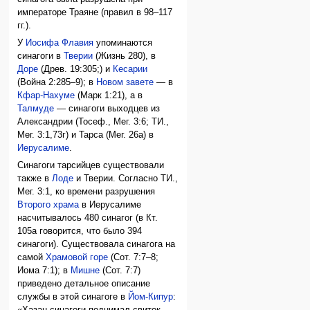
императоре Траяне (правил в 98–117
гг.).
У
Иосифа Флавия
упоминаются
синагоги в
Тверии
(Жизнь 280), в
Доре
(Древ. 19:305;) и
Кесарии
(Война 2:285–9); в
Новом завете
— в
Кфар-Нахуме
(Марк 1:21), а в
Талмуде
— синагоги выходцев из
Александрии (Тосеф., Мег. 3:6; ТИ.,
Мег. 3:1,73г) и Тарса (Мег. 26а) в
Иерусалиме
.
Синагоги тарсийцев существовали
также в
Лоде
и Тверии. Согласно ТИ.,
Мег. 3:1, ко времени разрушения
Второго храма
в Иерусалиме
насчитывалось 480 синагог (в Кт.
105а говорится, что было 394
синагоги). Существовала синагога на
самой
Храмовой горе
(Сот. 7:7–8;
Иома 7:1); в
Мишне
(Сот. 7:7)
приведено детальное описание
службы в этой синагоге в
Йом-Кипур
: