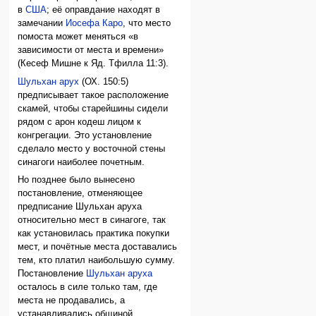
в
США
; её оправдание находят в
замечании
Иосефа Каро
, что место
помоста может меняться «в
зависимости от места и времени»
(Кесеф Мишне к Яд. Тфилла 11:3).
Шульхан арух
(ОХ. 150:5)
предписывает такое расположение
скамей, чтобы старейшины сидели
рядом с арон кодеш лицом к
конгрегации. Это установление
сделало место у восточной стены
синагоги наиболее почетным.
Но позднее было вынесено
постановление, отменяющее
предписание Шульхан аруха
относительно мест в синагоге, так
как установилась практика покупки
мест, и почётные места доставались
тем, кто платил наибольшую сумму.
Постановление
Шульхан аруха
осталось в силе только там, где
места не продавались, а
устанавливались общиной.