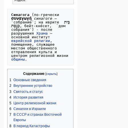
Синагога
 (по-гречески 
συναγωγή
синагоге
 — 
בֵּית 
`собрание`; на иврите 
כְּנֶסֶת
, бейт-кне́сет,  `дом 
собрания`) - после 
разрушения 
Храма
 — 
основной институт 
еврейской религии
, 
помещение, служащее 
местом общественного 
отправления культа и 
центром религиозной жизни 
общины
Содержание
1
Основные сведения
2
Внутреннее устройство
3
Святость и статус
4
История развития
5
Центр религиозной жизни
6
Синагоги в Израиле
7
В СССР и странах Восточной
Европы
8
В период Катастрофы