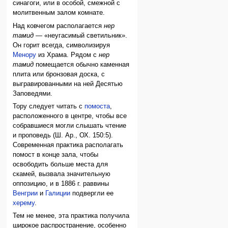
синагоги, или в особой, смежной с
молитвенным залом комнате.
Над ковчегом располагается
нер
тамид
— «неугасимый светильник».
Он горит всегда, символизируя
Менору
из Храма. Рядом с
нер
тамид
помещается обычно каменная
плита или бронзовая доска, с
выгравированными на ней Десятью
Заповедями.
Тору следует читать с
помоста
,
расположенного в центре, чтобы все
собравшиеся могли слышать чтение
и проповедь (Ш. Ар., ОХ. 150:5).
Современная практика располагать
помост в конце зала, чтобы
освободить больше места для
скамей, вызвала значительную
оппозицию, и в 1886 г. раввины
Венгрии
и
Галиции
подвергли ее
херему
.
Тем не менее, эта практика получила
широкое распространение, особенно