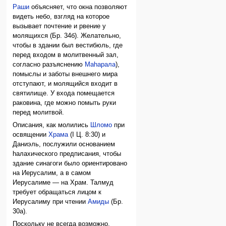
Раши
объясняет, что окна позволяют
видеть небо, взгляд на которое
вызывает почтение и рвение у
молящихся (Бр. 34б). Желательно,
чтобы в здании был вестибюль, где
перед входом в молитвенный зал,
согласно разъяснению
Маhарала
),
помыслы и заботы внешнего мира
отступают, и молящийся входит в
святилище. У входа помещается
раковина, где можно помыть руки
перед молитвой.
Описания, как молились
Шломо
при
освящении
Храма
(I Ц. 8:30) и
Даниэль, послужили основанием
hалахического предписания, чтобы
здание синагоги было ориентировано
на Иерусалим, а в самом
Иерусалиме — на Храм. Талмуд
требует обращаться лицом к
Иерусалиму при чтении
Амиды
(Бр.
30а).
Поскольку не всегда возможно,