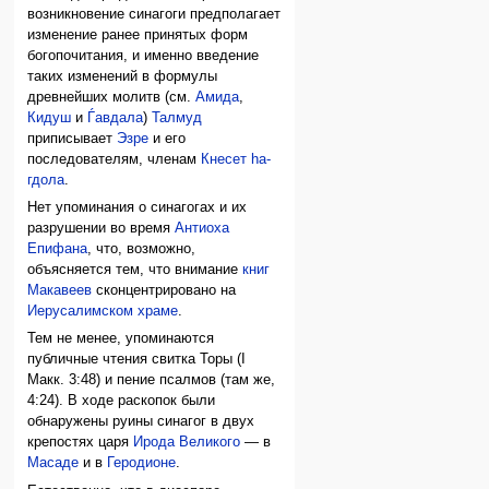
возникновение синагоги предполагает
изменение ранее принятых форм
богопочитания, и именно введение
таких изменений в формулы
древнейших молитв (см.
Амида
,
Кидуш
и
Ѓавдала
)
Талмуд
приписывает
Эзре
и его
последователям, членам
Кнесет hа-
гдола
.
Нет упоминания о синагогах и их
разрушении во время
Антиоха
Епифана
, что, возможно,
объясняется тем, что внимание
книг
Макавеев
сконцентрировано на
Иерусалимском храме
.
Тем не менее, упоминаются
публичные чтения свитка Торы (I
Макк. 3:48) и пение псалмов (там же,
4:24). В ходе раскопок были
обнаружены руины синагог в двух
крепостях царя
Ирода Великого
— в
Масаде
и в
Геродионе
.