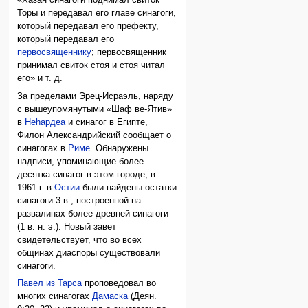
«Хазан синагоги поднимал свиток
Торы и передавал его главе синагоги,
который передавал его префекту,
который передавал его
первосвященнику
; первосвященник
принимал свиток стоя и стоя читал
его» и т. д.
За пределами Эрец-Исраэль, наряду
с вышеупомянутыми «Шаф ве-Ятив»
в
Неhардеа
и синагог в Египте,
Филон Александрийский сообщает о
синагогах в
Риме
. Обнаружены
надписи, упоминающие более
десятка синагог в этом городе; в
1961 г. в
Остии
были найдены остатки
синагоги 3 в., построенной на
развалинах более древней синагоги
(1 в. н. э.). Новый завет
свидетельствует, что во всех
общинах диаспоры существовали
синагоги.
Павел из Тарса
проповедовал во
многих синагогах
Дамаска
(Деян.