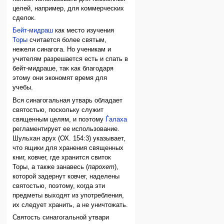
целей, например, для коммерческих
сделок.
Бейт-мидраш
как место изучения
Торы
считается более святым,
нежели синагога. Но ученикам и
учителям разрешается есть и спать в
бейт-мидраше, так как благодаря
этому они экономят время для
учебы.
Вся синагогальная утварь обладает
святостью, поскольку служит
священным целям, и поэтому
Ѓалаха
регламентирует ее использование.
Шульхан арух (ОХ. 154:3) указывает,
что ящики для хранения священных
книг, ковчег, где хранится свиток
Торы, а также занавесь (
парохет
),
которой задернут ковчег, наделены
святостью, поэтому, когда эти
предметы выходят из употребления,
их следует хранить, а не уничтожать.
Святость синагогальной утвари