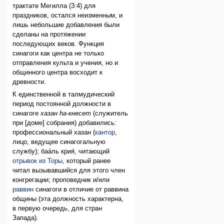
трактате Мегилла (3:4) для
праздников, остался неизменным, и
лишь небольшие добавления были
сделаны на протяжении
последующих веков. Функция
синагоги как центра не только
отправления культа и учения, но и
общинного центра восходит к
древности.
К единственной в талмудический
период постоянной должности в
синагоге
хазан hа-кнесет
(служитель
при [доме] собрания) добавились:
профессиональный хазан (
кантор
,
лицо, ведущее синагогальную
службу); баа́ль крия́, читающий
отрывок из Торы
, который ранее
читал вызывавшийся для этого член
конгрегации; проповедник и/или
раввин
синагоги в отличие от раввина
общины (эта должность характерна,
в первую очередь, для стран
Запада).