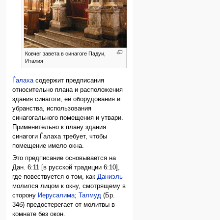
Ковчег завета в синагоге Падуи,
Италия
Ѓалаха
содержит предписания
относительно плана и расположения
здания синагоги, её оборудования и
убранства, использования
синагогального помещения и утвари.
Применительно к плану здания
синагоги Ѓалаха требует, чтобы
помещение имело окна.
Это предписание основывается на
Дан. 6:11 [в русской традиции 6:10],
где повествуется о том, как
Даниэль
молился лицом к окну, смотрящему в
сторону
Иерусалима
;
Талмуд
(Бр.
34б) предостерегает от молитвы в
комнате без окон.