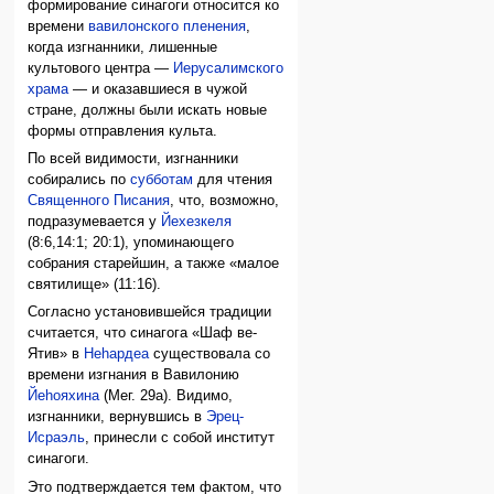
формирование синагоги относится ко
времени
вавилонского пленения
,
когда изгнанники, лишенные
культового центра —
Иерусалимского
храма
— и оказавшиеся в чужой
стране, должны были искать новые
формы отправления культа.
По всей видимости, изгнанники
собирались по
субботам
для чтения
Священного Писания
, что, возможно,
подразумевается у
Йехезкеля
(8:6,14:1; 20:1), упоминающего
собрания старейшин, а также «малое
святилище» (11:16).
Согласно установившейся традиции
считается, что синагога «Шаф ве-
Ятив» в
Неhардеа
существовала со
времени изгнания в Вавилонию
Йеhояхина
(Мег. 29а). Видимо,
изгнанники, вернувшись в
Эрец-
Исраэль
, принесли с собой институт
синагоги.
Это подтверждается тем фактом, что