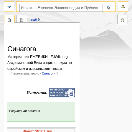
поиск по словам
ещё
Синагога
Материал из ЕЖЕВИКИ - EJWiki.org -
Академической Вики-энциклопедии по
еврейским и израильским темам
(перенаправлено с «
Синагоги
»)
Перейти
Перейти
к
к
Источник:
навигации
поиску
:
Регулярная статья
Файл:13810 L.jpg