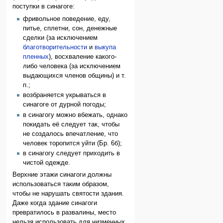
поступки в синагоге:
фривольное поведение, еду,
питье, сплетни, сон, денежные
сделки (за исключением
благотворительности
и
выкупа
пленных
), восхваление какого-
либо человека (за исключением
выдающихся членов общины) и т.
п.;
возбраняется укрываться в
синагоге от дурной погоды;
в синагогу можно вбежать, однако
покидать её следует так, чтобы
не создалось впечатление, что
человек торопится уйти (Бр. 6б);
в синагогу следует приходить в
чистой одежде.
Верхние этажи синагоги должны
использоваться таким образом,
чтобы не нарушать святости здания.
Даже когда здание синагоги
превратилось в развалины, место
нельзя использовать для низменных