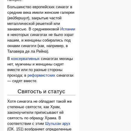
Большинство европейских синагог в
средние века имели женские галереи
(
вейбершул
), закрытые частой
металлической решеткой или
занавесью. В средневековой
Испании
в некоторых синагогах не было эзрат
нашим, и женщины собирались под
окнами синагоги (как, например, в
Талавера де ла Рейна).
В
консервативных
синагогах мехицы
нет, мужчины и женщины сидят
вместе или по разные стороны
прохода; в
реформистских
синагогах
— сидят вместе.
Святость и статус
Хотя синагога не обладает такой же
степенью святости, как Храм,
законоучители приписывают ей
святость по образцу Храма. В
соответствии с этим
Шульхан арух
(ОХ. 151) возбраняет определенные