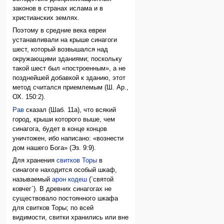
законов в странах ислама и в
христианских землях.
Поэтому в средние века евреи
устанавливали на крыше синагоги
шест, который возвышался над
окружающими зданиями; поскольку
такой шест был «построенным», а не
позднейшей добавкой к зданию, этот
метод считался приемлемым (Ш. Ар.,
ОХ. 150:2).
Рав
сказал (Шаб. 11а), что всякий
город, крыши которого выше, чем
синагога, будет в конце концов
уничтожен, ибо написано: «вознести
дом нашего Бога» (Эз. 9:9).
Для хранения
свитков Торы
в
синагоге находится особый шкаф,
называемый
арон кодеш
(`святой
ковчег`). В древних синагогах не
существовало постоянного шкафа
для свитков Торы; по всей
видимости, свитки хранились или вне