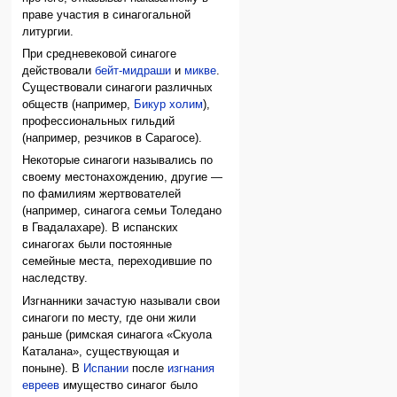
праве участия в синагогальной
литургии.
При средневековой синагоге
действовали
бейт-мидраши
и
микве
.
Существовали синагоги различных
обществ (например,
Бикур холим
),
профессиональных гильдий
(например, резчиков в Сарагосе).
Некоторые синагоги назывались по
своему местонахождению, другие —
по фамилиям жертвователей
(например, синагога семьи Толедано
в Гвадалахаре). В испанских
синагогах были постоянные
семейные места, переходившие по
наследству.
Изгнанники зачастую называли свои
синагоги по месту, где они жили
раньше (римская синагога «Скуола
Каталана», существующая и
поныне). В
Испании
после
изгнания
евреев
имущество синагог было