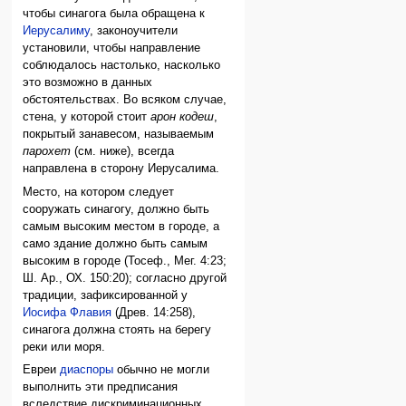
чтобы синагога была обращена к
Иерусалиму
, законоучители
установили, чтобы направление
соблюдалось настолько, насколько
это возможно в данных
обстоятельствах. Во всяком случае,
стена, у которой стоит
арон кодеш
,
покрытый занавесом, называемым
парохет
(см. ниже), всегда
направлена в сторону Иерусалима.
Место, на котором следует
сооружать синагогу, должно быть
самым высоким местом в городе, а
само здание должно быть самым
высоким в городе (Тосеф., Мег. 4:23;
Ш. Ар., ОХ. 150:20); согласно другой
традиции, зафиксированной у
Иосифа Флавия
(Древ. 14:258),
синагога должна стоять на берегу
реки или моря.
Евреи
диаспоры
обычно не могли
выполнить эти предписания
вследствие дискриминационных