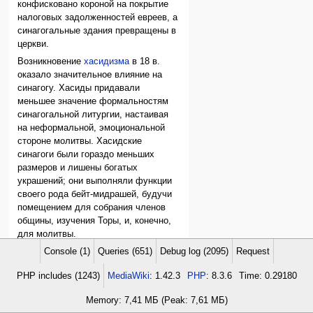
конфисковано короной на покрытие
налоговых задолженностей евреев, а
синагогальные здания превращены в
церкви.
Возникновение
хасидизма
в 18 в.
оказало значительное влияние на
синагогу. Хасиды придавали
меньшее значение формальностям
синагогальной литургии, настаивая
на неформальной, эмоциональной
стороне молитвы. Хасидские
синагоги были гораздо меньших
размеров и лишены богатых
украшений; они выполняли функции
своего рода бейт-мидрашей, будучи
помещением для собрания членов
общины, изучения Торы, и, конечно,
для молитвы.
Console (1)
Queries (651)
Debug log (2095)
Request
Здесь проводились трапезы
конгрегации, в частности,
сеуда
PHP includes (1243)
MediaWiki
: 1.42.3
PHP
: 8.3.6
Time: 0.29180
шлишит
, и в обиходе синагогу
называли штибл (на идиш `комнатка`).
Memory: 7,41 МБ (Peak: 7,61 МБ)
В хасидской синагоге не было