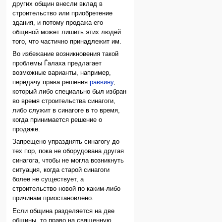
других общин внесли вклад в
строительство или приобретение
здания, и потому продажа его
общиной может лишить этих людей
того, что частично принадлежит им.
Во избежание возникновения такой
проблемы Ѓалаха предлагает
возможные варианты, например,
передачу права решения
раввину
,
который либо специально был избран
во время строительства синагоги,
либо служит в синагоге в то время,
когда принимается решение о
продаже.
Запрещено упразднять синагогу до
тех пор, пока не оборудована другая
синагога, чтобы не могла возникнуть
ситуация, когда старой синагоги
более не существует, а
строительство новой по каким-либо
причинам приостановлено.
Если община разделяется на две
общины, то право на священную