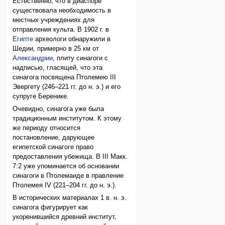
Естественно, что в диаспоре
существовала необходимость в
местных учреждениях для
отправления культа. В 1902 г. в
Египте
археологи обнаружили в
Шедии, примерно в 25 км от
Александрии
, плиту синагоги с
надписью, гласящей, что эта
синагога посвящена Птолемею III
Эвергету (246–221 гг. до н. э.) и его
супруге Беренике.
Очевидно, синагога уже была
традиционным институтом. К этому
же периоду относится
постановление, дарующее
египетской синагоге право
предоставления убежища. В III Макк.
7:2 уже упоминается об основании
синагоги в Птолемаиде в правление
Птолемея IV (221–204 гг. до н. э.).
В исторических материалах 1 в. н. э.
синагога фигурирует как
укоренившийся древний институт,