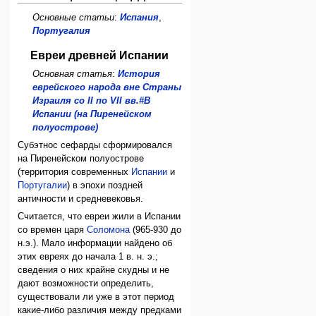
Основные статьи
:
Испания
,
Португалия
Евреи древней Испании
Основная статья
:
История
еврейского народа вне Страны
Израиля со II по VII вв.#В
Испании (на Пиренейском
полуострове)
Субэтнос сефарды сформировался
на Пиренейском полуострове
(территория современных
Испании
и
Португалии
) в эпохи поздней
античности и средневековья.
Считается, что евреи жили в Испании
со времен царя
Соломона
(965-930 до
н.э.). Мало информации найдено об
этих евреях до начала 1 в. н. э.;
сведения о них крайне скудны и не
дают возможности определить,
существовали ли уже в этот период
какие-либо различия между предками