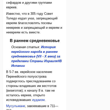
сефардов и другими группами
евреев.
Известно, что в 305 году Совет
Толедо издал указ, запрещающий
евреям благословлять посевы
неевреев и запрещающий и евреям и
неевреям есть вместе.
В раннем средневековье
Основная статья
:
История
еврейского народа в раннем
средневековье (VII - X века) за
пределами Страны Израиля#В
Испании
В 5-7 вв. еврейское население
Пиренейского полуострова
подверглось преследованиям со
стороны владевших им вестготов
(визиготов); к началу 8 в. там не
осталось евреев, открыто
исповедовавших
иудаизм
.
Мусульмане
, завоевавшие в 711—