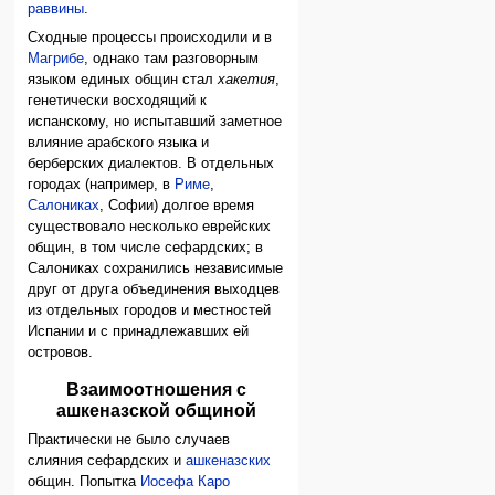
раввины
.
Сходные процессы происходили и в
Магрибе
, однако там разговорным
языком единых общин стал
хакетия
,
генетически восходящий к
испанскому, но испытавший заметное
влияние арабского языка и
берберских диалектов. В отдельных
городах (например, в
Риме
,
Салониках
, Софии) долгое время
существовало несколько еврейских
общин, в том числе сефардских; в
Салониках сохранились независимые
друг от друга объединения выходцев
из отдельных городов и местностей
Испании и с принадлежавших ей
островов.
Взаимоотношения с
ашкеназской общиной
Практически не было случаев
слияния сефардских и
ашкеназских
общин. Попытка
Иосефа Каро