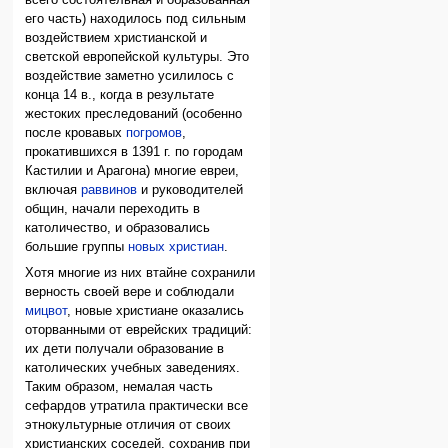
всего состоятельная и образованная
его часть) находилось под сильным
воздействием христианской и
светской европейской культуры. Это
воздействие заметно усилилось с
конца 14 в., когда в результате
жестоких преследований (особенно
после кровавых
погромов
,
прокатившихся в 1391 г. по городам
Кастилии и Арагона) многие евреи,
включая
раввинов
и руководителей
общин, начали переходить в
католичество, и образовались
большие группы
новых христиан
.
Хотя многие из них втайне сохранили
верность своей вере и соблюдали
мицвот
, новые христиане оказались
оторванными от еврейских традиций:
их дети получали образование в
католических учебных заведениях.
Таким образом, немалая часть
сефардов утратила практически все
этнокультурные отличия от своих
христианских соседей, сохранив при