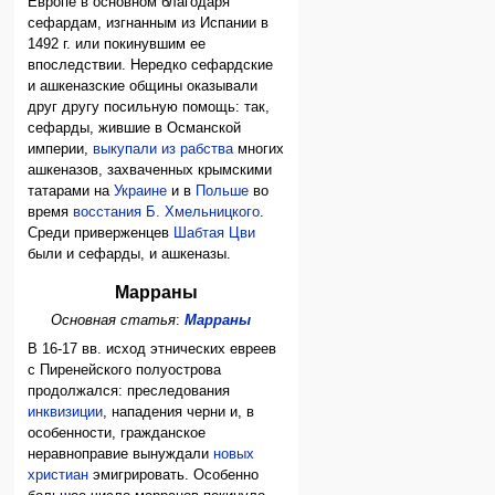
Европе в основном благодаря
сефардам, изгнанным из Испании в
1492 г. или покинувшим ее
впоследствии. Нередко сефардские
и ашкеназские общины оказывали
друг другу посильную помощь: так,
сефарды, жившие в Османской
империи,
выкупали из рабства
многих
ашкеназов, захваченных крымскими
татарами на
Украине
и в
Польше
во
время
восстания Б. Хмельницкого
.
Среди приверженцев
Шабтая Цви
были и сефарды, и ашкеназы.
Марраны
Основная статья
:
Марраны
В 16-17 вв. исход этнических евреев
с Пиренейского полуострова
продолжался: преследования
инквизиции
, нападения черни и, в
особенности, гражданское
неравноправие вынуждали
новых
христиан
эмигрировать. Особенно