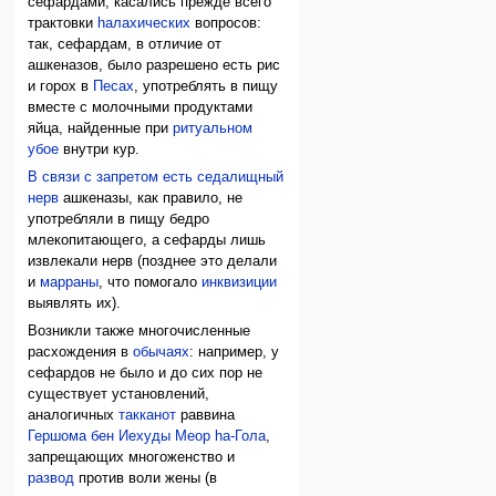
сефардами, касались прежде всего
трактовки
hалахических
вопросов:
так, сефардам, в отличие от
ашкеназов, было разрешено есть рис
и горох в
Песах
, употреблять в пищу
вместе с молочными продуктами
яйца, найденные при
ритуальном
убое
внутри кур.
В связи с запретом есть седалищный
нерв
ашкеназы, как правило, не
употребляли в пищу бедро
млекопитающего, а сефарды лишь
извлекали нерв (позднее это делали
и
марраны
, что помогало
инквизиции
выявлять их).
Возникли также многочисленные
расхождения в
обычаях
: например, у
сефардов не было и до сих пор не
существует установлений,
аналогичных
такканот
раввина
Гершома бен Иехуды Меор hа-Гола
,
запрещающих многоженство и
развод
против воли жены (в