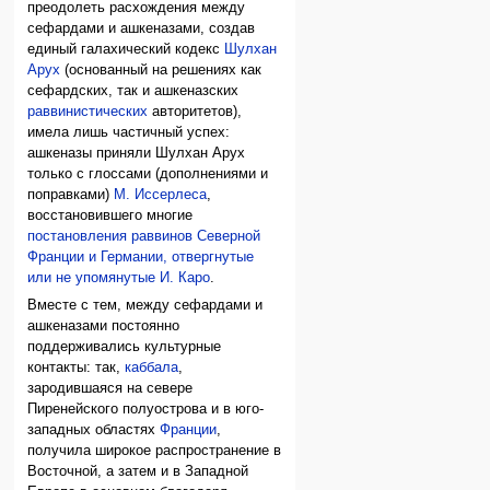
преодолеть расхождения между
сефардами и ашкеназами, создав
единый галахический кодекс
Шулхан
Арух
(основанный на решениях как
сефардских, так и ашкеназских
раввинистических
авторитетов),
имела лишь частичный успех:
ашкеназы приняли Шулхан Арух
только с глоссами (дополнениями и
поправками)
М. Иссерлеса
,
восстановившего многие
постановления раввинов Северной
Франции и Германии, отвергнутые
или не упомянутые И. Каро
.
Вместе с тем, между сефардами и
ашкеназами постоянно
поддерживались культурные
контакты: так,
каббала
,
зародившаяся на севере
Пиренейского полуострова и в юго-
западных областях
Франции
,
получила широкое распространение в
Восточной, а затем и в Западной