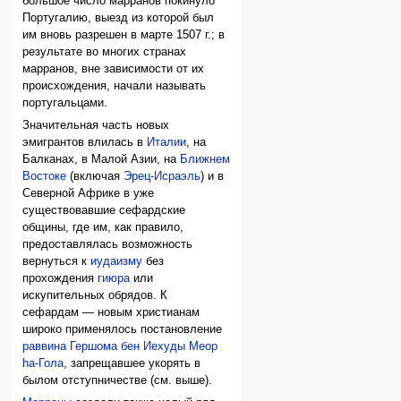
большое число марранов покинуло
Португалию, выезд из которой был
им вновь разрешен в марте 1507 г.; в
результате во многих странах
марранов, вне зависимости от их
происхождения, начали называть
португальцами.
Значительная часть новых
эмигрантов влилась в
Италии
, на
Балканах, в Малой Азии, на
Ближнем
Востоке
(включая
Эрец-Исраэль
) и в
Северной Африке в уже
существовавшие сефардские
общины, где им, как правило,
предоставлялась возможность
вернуться к
иудаизму
без
прохождения
гиюра
или
искупительных обрядов. К
сефардам — новым христианам
широко применялось постановление
раввина
Гершома бен Иехуды Меор
hа-Гола
, запрещавшее укорять в
былом отступничестве (см. выше).