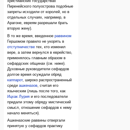
христианских государствах
Пиренейского полуострова подобные
запреты исходили от королей, но в
отдельных случаях, например, в
Арагоне, евреям разрешали брать
вторую жену).
В то же время, введенное
раввином
Гершомом правило не укорять в
отступничестве
тех, кто изменил
вере, а затем вернулся в еврейство,
применялось главным образом в
сефардских общинах (см. ниже).
Духовные руководители сефардов
долгое время осуждали обряд
каппарот
, широко распространенный
среди
ашкеназов
, считая его
языческим (лишь после того, как
Ицхак Лурия
и его последователи
придали этому обряду мистический
смысл, отношение сефардов к нему
начало меняться).
Ашкеназские раввины отвергали
принятую у сефардов практику