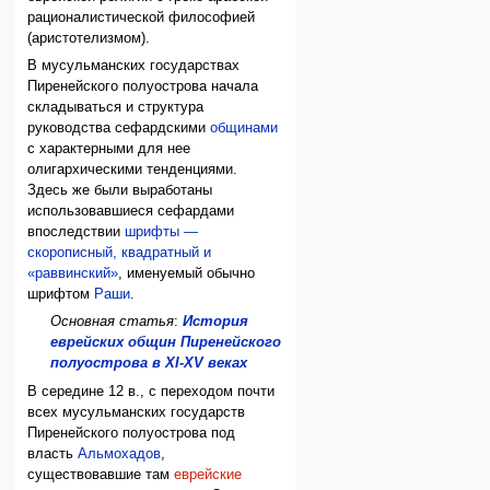
рационалистической философией
(аристотелизмом).
В мусульманских государствах
Пиренейского полуострова начала
складываться и структура
руководства сефардскими
общинами
с характерными для нее
олигархическими тенденциями.
Здесь же были выработаны
использовавшиеся сефардами
впоследствии
шрифты —
скорописный, квадратный и
«раввинский»
, именуемый обычно
шрифтом
Раши
.
Основная статья
:
История
еврейских общин Пиренейского
полуострова в XI-XV веках
В середине 12 в., с переходом почти
всех мусульманских государств
Пиренейского полуострова под
власть
Альмохадов
,
существовавшие там
еврейские