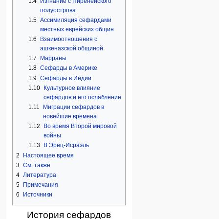
1.4
Изгнание с Пиренейского
полуострова
1.5
Ассимиляция сефардами
местных еврейских общин
1.6
Взаимоотношения с
ашкеназской общиной
1.7
Марраны
1.8
Сефарды в Америке
1.9
Сефарды в Индии
1.10
Культурное влияние
сефардов и его ослабление
1.11
Миграции сефардов в
новейшие времена
1.12
Во время Второй мировой
войны
1.13
В Эрец-Исраэль
2
Настоящее время
3
См. также
4
Литература
5
Примечания
6
Источники
История сефардов