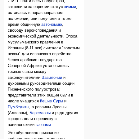
718 гг. почти весь полуостров,
закрепили за евреями статус
зимми
;
оставаясь в неравноправном
положении, они получили в то же
время общинную
автономию
,
свободу вероисповедания и
экономической деятельности. Эпоха
мусульманского правления в
Испании (8-11 век) считался "золотым
веком" для испанского еврейства.
Через арабские государства
Северной Африки установились
тесные связи между
законоучителями
Вавилонии
и
духовными руководителями общин
Пиренейского полуострова:
представители этих общин были в
числе учащихся
йешив
Суры
и
Пумбедиты
, а раввины Лусены
(Алисаны),
Барселоны
и ряда других
городов вели переписку с
вавилонскими
гаонами
.
Это обусловило признание
сефардами законодательного