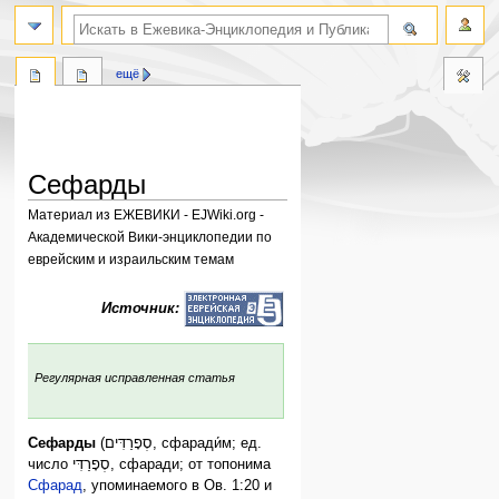
поиск по словам
ещё
Сефарды
Материал из ЕЖЕВИКИ - EJWiki.org -
Академической Вики-энциклопедии по
еврейским и израильским темам
Перейти
Перейти
Источник:
к
к
навигации
поиску
:
Регулярная исправленная статья
Сефарды
(סְפָרַדִּים, сфаради́м; ед.
число סְפָרַדִּי, сфаради; от топонима
Сфарад
, упоминаемого в Ов. 1:20 и