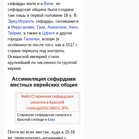
сефарды жили и в
Вене
, но
сефардская община была создана
там лишь в первой половине 18 в. В
Эрец-Исраэль
сефарды, селившиеся
в
Иерусалиме
,
Газе
,
Ашкелоне
,
Акко
,
Тверии
, а также в
Цфате
и других
городах
Галилеи
, вскоре (в
особенности после того, как в 1517 г.
страна перешла под контроль
Османской империи) стали
крупнейшей по численности группой
евреев.
Ассимиляция сефардами
местных еврейских общин
Файл:Старинная сефардская
синагога в Красной
слободеDSC08631.JPG
Старинная сефардская синагога в
Красной слободе в
Баку
.
Почти во всех местах, куда в 15-16
вв. переселялись изгнанники с