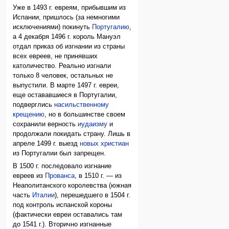
Уже в 1493 г. евреям, прибывшим из
Испании, пришлось (за немногими
исключениями) покинуть
Португалию
,
а 4 декабря 1496 г. король Мануэл
отдал приказ об изгнании из страны
всех евреев, не принявших
католичество. Реально изгнали
только 8 человек, остальных не
выпустили. В марте 1497 г. евреи,
еще остававшиеся в Португалии,
подверглись
насильственному
крещению
, но в большинстве своем
сохранили верность
иудаизму
и
продолжали покидать страну. Лишь в
апреле 1499 г. выезд
новых христиан
из Португалии был запрещен.
В 1500 г. последовало изгнание
евреев из
Прованса
, в 1510 г. — из
Неаполитанского королевства (южная
часть
Италии
), перешедшего в 1504 г.
под контроль испанской короны
(фактически евреи оставались там
до 1541 г.). Вторично изгнанные