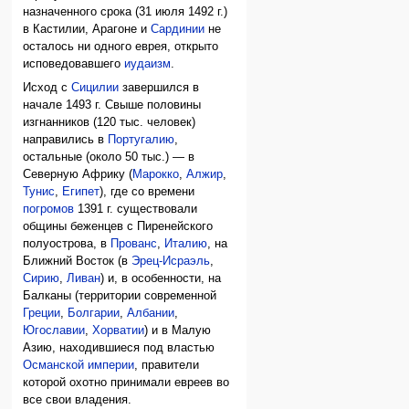
назначенного срока (31 июля 1492 г.)
в Кастилии, Арагоне и
Сардинии
не
осталось ни одного еврея, открыто
исповедовавшего
иудаизм
.
Исход с
Сицилии
завершился в
начале 1493 г. Свыше половины
изгнанников (120 тыс. человек)
направились в
Португалию
,
остальные (около 50 тыс.) — в
Северную Африку (
Марокко
,
Алжир
,
Тунис
,
Египет
), где со времени
погромов
1391 г. существовали
общины беженцев с Пиренейского
полуострова, в
Прованс
,
Италию
, на
Ближний Восток (в
Эрец-Исраэль
,
Сирию
,
Ливан
) и, в особенности, на
Балканы (территории современной
Греции
,
Болгарии
,
Албании
,
Югославии
,
Хорватии
) и в Малую
Азию, находившиеся под властью
Османской империи
, правители
которой охотно принимали евреев во
все свои владения.