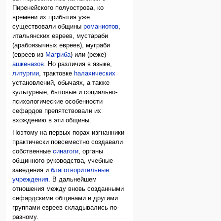
Пиренейского полуострова, ко
времени их прибытия уже
существовали общины
романиотов
,
итальянских евреев, мустараби
(арабоязычных евреев), муграби
(евреев из
Магриба
) или (реже)
ашкеназов
. Но различия в языке,
литургии
, трактовке
hалахических
установлений, обычаях, а также
культурные, бытовые и социально-
психологические особенности
сефардов препятствовали их
вхождению в эти общины.
Поэтому на первых порах изгнанники
практически повсеместно создавали
собственные
синагоги
, органы
общинного руководства, учебные
заведения и
благотворительные
учреждения
. В дальнейшем
отношения между вновь созданными
сефардскими общинами и другими
группами евреев складывались по-
разному.