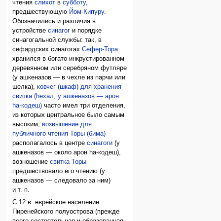
чтения
слихот
в
субботу
,
предшествующую
Йом-Кипуру
.
Обозначились и различия в
устройстве
синагог
и порядке
синагогальной службы: так, в
сефардских синагогах
Сефер-Тора
хранился в богато инкрустированном
деревянном или серебряном футляре
(у ашкеназов — в чехле из парчи или
шелка),
ковчег (шкаф) для хранения
свитка (hехал, у ашкеназов — арон
hа-кодеш)
часто имел три отделения,
из которых центральное было самым
высоким,
возвышение для
публичного чтения Торы (бима)
располагалось в центре
синагоги
(у
ашкеназов — около арон hа-кодеш),
возношение
свитка Торы
предшествовало его чтению (у
ашкеназов — следовало за ним)
и т. п.
С 12 в. еврейское население
Пиренейского полуострова (прежде