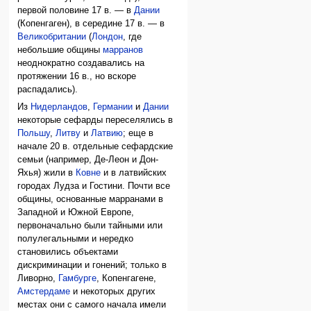
первой половине 17 в. — в
Дании
(Копенгаген), в середине 17 в. — в
Великобритании
(
Лондон
, где
небольшие общины
марранов
неоднократно создавались на
протяжении 16 в., но вскоре
распадались).
Из
Нидерландов
,
Германии
и
Дании
некоторые сефарды переселялись в
Польшу
,
Литву
и
Латвию
; еще в
начале 20 в. отдельные сефардские
семьи (например, Де-Леон и Дон-
Яхья) жили в
Ковне
и в латвийских
городах Лудза и Гостини. Почти все
общины, основанные марранами в
Западной и Южной Европе,
первоначально были тайными или
полулегальными и нередко
становились объектами
дискриминации и гонений; только в
Ливорно,
Гамбурге
, Копенгагене,
Амстердаме
и некоторых других
местах они с самого начала имели