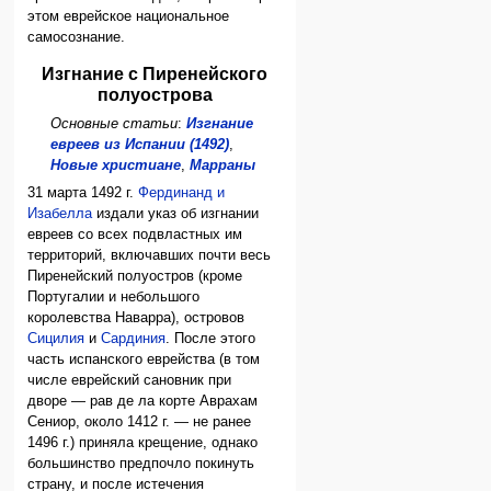
этом еврейское национальное
самосознание.
Изгнание с Пиренейского
полуострова
Основные статьи
:
Изгнание
евреев из Испании (1492)
,
Новые христиане
,
Марраны
31 марта 1492 г.
Фердинанд и
Изабелла
издали указ об изгнании
евреев со всех подвластных им
территорий, включавших почти весь
Пиренейский полуостров (кроме
Португалии и небольшого
королевства Наварра), островов
Сицилия
и
Сардиния
. После этого
часть испанского еврейства (в том
числе еврейский сановник при
дворе — рав де ла корте Аврахам
Сениор, около 1412 г. — не ранее
1496 г.) приняла крещение, однако
большинство предпочло покинуть
страну, и после истечения