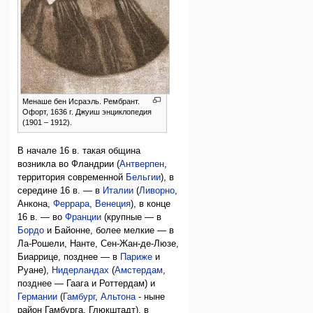
Менаше бен Исраэль. Рембрант.
Офорт, 1636 г. Джуиш энциклопедия
(1901 – 1912).
В начале 16 в. такая община
возникла во Фландрии (
Антверпен
,
территория современной
Бельгии
), в
середине 16 в. — в
Италии
(
Ливорно
,
Анкона,
Феррара
,
Венеция
), в конце
16 в. — во
Франции
(крупные — в
Бордо
и Байонне, более мелкие — в
Ла-Рошели, Нанте, Сен-Жан-де-Люзе,
Биаррице, позднее — в
Париже
и
Руане),
Нидерландах
(
Амстердам
,
позднее — Гаага и Роттердам) и
Германии
(
Гамбург
,
Альтона
- ныне
район Гамбурга, Глюкштадт), в