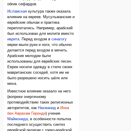
облик сефардов.
Исламская
культура также оказала
влияние на евреев. Мусульманские и
еврейские обычаи и практика
переплетались. Например, арабский
был использован для молитв вместо
иврита
. Перед входом в
синагогу
евреи мыли руки и ноги, что обычно
делается перед входом в мечеть.
Арабские мелодии были
использованы для еврейских песен.
Евреи носили одежду в стиле своих
мавританских соседей, хотя им не
было разрешено носить шёлк или
меха.
Известное влияние оказало на него
(вопреки энергичному
противодействию таких религиозных
авторитетов, как
Нахманид
и
Иона
бен Аврахам Геронди
) учение
Маймонида
, в особенности попытка
последнего осуществить синтез
еврейской религии с греко-арабской