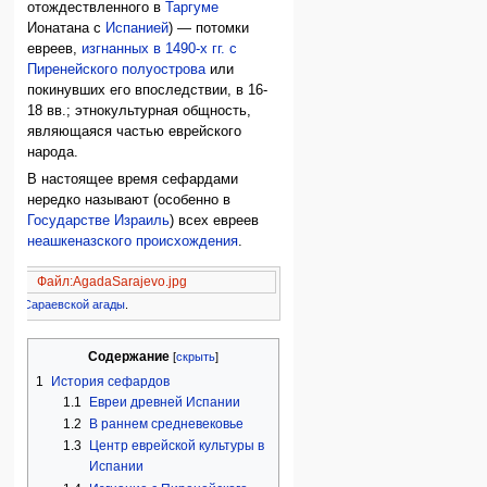
отождествленного в
Таргуме
Ионатана с
Испанией
) — потомки
евреев,
изгнанных в 1490-х гг. с
Пиренейского полуострова
или
покинувших его впоследствии, в 16-
18 вв.; этнокультурная общность,
являющаяся частью еврейского
народа.
В настоящее время сефардами
нередко называют (особенно в
Государстве Израиль
) всех евреев
неашкеназского происхождения
.
Файл:AgadaSarajevo.jpg
а из
Сараевской агады
.
Содержание
1
История сефардов
1.1
Евреи древней Испании
1.2
В раннем средневековье
1.3
Центр еврейской культуры в
Испании