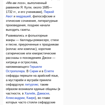
«Ме-ам лоэз», выполненный
раввином Я. Кули, около 1685—
1732 гг., и его учениками),
Пиркей
Авот
и
мидрашей
, философские и
этические сочинения, литературные
произведения, позднее начали
выходить газеты.
Развивались и фольклорные
жанры — баллады-романсеро, стихи
и песни, приуроченные к праздникам
(коплас или комплас), короткие
сатирические или юмористические
рассказы о похождениях Джохи —
хитреца и острослова,
напоминающего
Гершеле
Острополера
. В
Сирии
и в
Египте
сефарды перешли на арабский язык,
а мустараби и муграби приняли
сефардскую
литургию
; таким
образом возникали единые общины (в
частности, в
Халебе
,
Дамаске
,
Александрии
,
Каире
), во главе
которых часто стояли сефардские