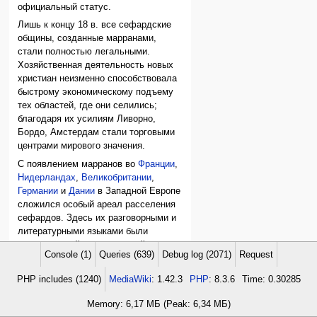
официальный статус.
Лишь к концу 18 в. все сефардские
общины, созданные марранами,
стали полностью легальными.
Хозяйственная деятельность новых
христиан неизменно способствовала
быстрому экономическому подъему
тех областей, где они селились;
благодаря их усилиям Ливорно,
Бордо, Амстердам стали торговыми
центрами мирового значения.
С появлением марранов во
Франции
,
Нидерландах
,
Великобритании
,
Германии
и
Дании
в Западной Европе
сложился особый ареал расселения
сефардов. Здесь их разговорными и
литературными языками были
португальский или испанский, а
Console (1)
Queries (639)
Debug log (2071)
Request
общины
, как правило, представляли
собой замкнутые элитарные
PHP includes (1240)
MediaWiki
: 1.42.3
PHP
: 8.3.6
Time: 0.30285
группировки с крайне олигархической
системой управления.
Memory: 6,17 МБ (Peak: 6,34 МБ)
Отношения между сефардами и