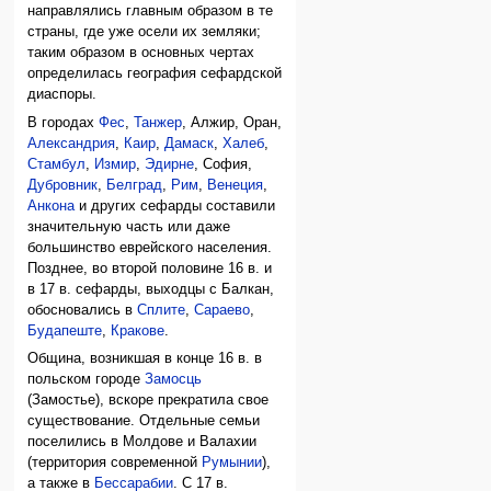
направлялись главным образом в те
страны, где уже осели их земляки;
таким образом в основных чертах
определилась география сефардской
диаспоры.
В городах
Фес
,
Танжер
, Алжир, Оран,
Александрия
,
Каир
,
Дамаск
,
Халеб
,
Стамбул
,
Измир
,
Эдирне
, София,
Дубровник
,
Белград
,
Рим
,
Венеция
,
Анкона
и других сефарды составили
значительную часть или даже
большинство еврейского населения.
Позднее, во второй половине 16 в. и
в 17 в. сефарды, выходцы с Балкан,
обосновались в
Сплите
,
Сараево
,
Будапеште
,
Кракове
.
Община, возникшая в конце 16 в. в
польском городе
Замосць
(Замостье), вскоре прекратила свое
существование. Отдельные семьи
поселились в Молдове и Валахии
(территория современной
Румынии
),
а также в
Бессарабии
. С 17 в.