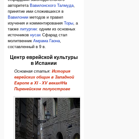
авторитета
Вавилонского Талмуда
,
принятие ими сложившихся в
Вавилонии
методов и правил
изучения и комментирования
Торы
, а
также
литургии
: одним из основных
источников
нусах
Сфарад стал
молитвенник
Амрама Гаона
,
составленный в 9 в.
Центр еврейской культуры
в Испании
Основная статья
:
История
еврейских общин в Западной
Европе в XI - XV веках#На
Пиренейском полуострове