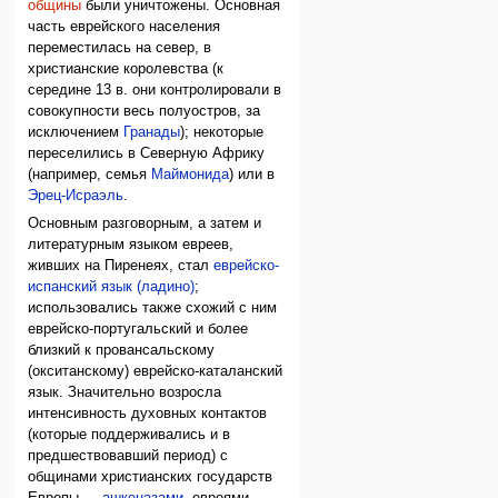
общины
были уничтожены. Основная
часть еврейского населения
переместилась на север, в
христианские королевства (к
середине 13 в. они контролировали в
совокупности весь полуостров, за
исключением
Гранады
); некоторые
переселились в Северную Африку
(например, семья
Маймонида
) или в
Эрец-Исраэль
.
Основным разговорным, а затем и
литературным языком евреев,
живших на Пиренеях, стал
еврейско-
испанский язык (ладино)
;
использовались также схожий с ним
еврейско-португальский и более
близкий к провансальскому
(окситанскому) еврейско-каталанский
язык. Значительно возросла
интенсивность духовных контактов
(которые поддерживались и в
предшествовавший период) с
общинами христианских государств