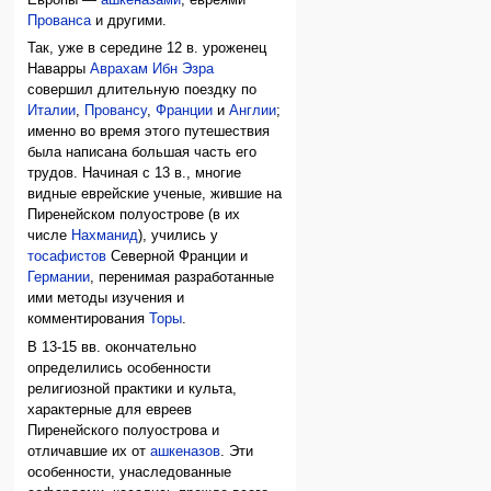
Европы —
ашкеназами
, евреями
Прованса
и другими.
Так, уже в середине 12 в. уроженец
Наварры
Аврахам Ибн Эзра
совершил длительную поездку по
Италии
,
Провансу
,
Франции
и
Англии
;
именно во время этого путешествия
была написана большая часть его
трудов. Начиная с 13 в., многие
видные еврейские ученые, жившие на
Пиренейском полуострове (в их
числе
Нахманид
), учились у
тосафистов
Северной Франции и
Германии
, перенимая разработанные
ими методы изучения и
комментирования
Торы
.
В 13-15 вв. окончательно
определились особенности
религиозной практики и культа,
характерные для евреев
Пиренейского полуострова и
отличавшие их от
ашкеназов
. Эти
особенности, унаследованные