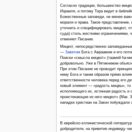
Согласно традиции, большинство мицво
Израиля, и потому Тора видит в библе
Божественные заповеди, не менее важн
морали и права. Такое представление,
уточнить и специфицировать мицвот, ч
суда) столь жесткими ограничениями, 
отменяет Писание.
Мицвот, непосредственно заповеданные
—
Заветом
Бога с Авраамом и его пот
Поиски «смысла мицвот» (таамей hа-ми
добровольно. Уже в Пятикнижии объясняе
При этом Писание не проводит принцип
нему Бога и таким образом прямо влия
ответственности человека перед его де
новый элемент — «радость мицвы», то 
исполняющего их, истинная радость и 
проистекающие из него мицвот» (Мак. 3
нападки христиан на Закон побуждали з
В еврейско-эллинистической литератур
добродетели, на привитие индивиду чи