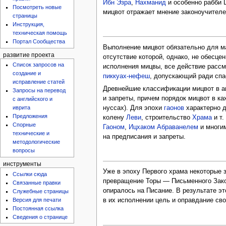
Ибн Эзра
,
Нахманид
и особенно рабби 
Посмотреть новые
мицвот отражает мнение законоучител
страницы
Инструкция,
техническая помощь
Портал Сообщества
Выполнение мицвот обязательно для ма
развитие проекта
отсутствие которой, однако, не обесце
Список запросов на
исполнения мицвы, все действие рассм
создание и
пиккуах-нефеш
, допускающий ради спа
исправление статей
Древнейшие классификации мицвот в а
Запросы на перевод
и запреты, причем порядок мицвот в ка
с английского и
нуссах). Для эпохи
гаонов
характерно д
иврита
Предложения
колену
Леви
, строительство
Храма
и т.
Спорные
Гаоном
,
Ицхаком Абраванелем
и многи
технические и
на предписания и запреты.
методологические
вопросы
инструменты
Уже в эпоху Первого храма некоторые 
Ссылки сюда
превращение Торы — Письменного Зак
Связанные правки
опиралось на Писание. В результате э
Служебные страницы
Версия для печати
в их исполнении цель и оправдание св
Постоянная ссылка
Сведения о странице