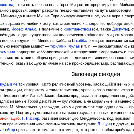
лонства
, что и есть первая цель Торы. Мицвот интерпретируются Маймо
нию здоровья, запрет разорять гнездо наставляет на путь милосердия,
, у Маймонида в книге Мишне Тора обнаруживается и глубокая вера в св
ак выражение любви к Богу, как стремление к внедрению добродетелей
ченик,
Иосеф Альбо
, в полемике с
христианством
(см. также
Диспуты
), 
необходимые для существования человеческого общества, мицвот моральн
и вечности души. == Мицвот в Каббале В
каббале
мицвот понимаются как
ально некоторые мицвот —
тфиллин
,
лулав
и т. п. — рассматривались 
ахманид
подвергли каббалистической интерпретации «моральные» и «р
тв в соответствии с общим принципом — движение, инициированное в н
тенцию, оказывающую влияние на все происходящее; мир, распадающийс
Заповеди сегодня
в
иудаизме
три уровня: чисто религиозный уровень, касающийся вечных и
аря традиции, авторитету и свидетельствам; уровень законодательства 
з Письменный и Устный Закон. Законы предписывают определенные дейс
едписываемые Торой действия — культовые, а не моральные, и именно 
раво, М. Мендельсон утверждал, что мицвот имеют еще одну цель — про
женству. Поэтому культовые законы шире государственных, и именно он
ансипацию
.
Г. Риссер
, развивая концепцию Мендельсона, подчеркивал ч
отив пренебрежения «культовым» законом выступили
Л. Цунц
и другие, н
А. Гейгер
признавал те «культовые» мицвот, которые способны пробуждат