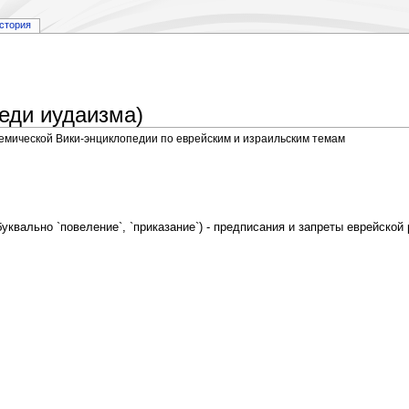
стория
еди иудаизма)
демической Вики-энциклопедии по еврейским и израильским темам
д. число מִצְוָה, мицва, буквально `повеление`, `приказание`) - предписания и запреты еврейск