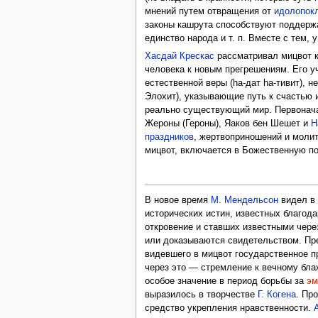
мнений путем отвращения от
идолопок
законы кашрута способствуют поддержа
единство народа и т. п. Вместе с тем
Хасдай Крескас
рассматривал мицвот к
человека к новым прегрешениям. Его у
естественной веры (hа-дат hа-тивит), 
Элохит), указывающие путь к счастью 
реально существующий мир. Первонач
Жероны (Героны), Яаков бен Шешет и
Н
праздников
, жертвоприношений и моли
мицвот, включается в Божественную по
В новое время
М. Мендельсон
видел 
исторических истин, известных благод
откровение и ставших известными чере
или доказываются свидетельством. Пр
видевшего в мицвот государственное п
через это — стремление к вечному бла
особое значение в период борьбы за
эм
выразилось в творчестве
Г. Когена
. Пр
средство укрепления нравственности.