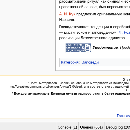
рассматривали ритуал как символическ
нравственной основе, был пересмотре
А. И. Кук
предложил оригинальную конц
Израиля.
Господствующая тенденция в еврейской
— мистическом и заповеданном.
Ф. Ро
реализации Божественного единства.
Уведомление
: Пре
Категория
:
Заповеди
Эта 
* Часть материалов Ежевики основана на материалах из Википедии, э
http://creativecommons.org/licenses/by-sa/3.0/deed.ru, в соответствии с лицен
G
* Все другие материалы Ежевики нельзя распространять без ее разрешен
Политик
Console (1)
Queries (651)
Debug log (20