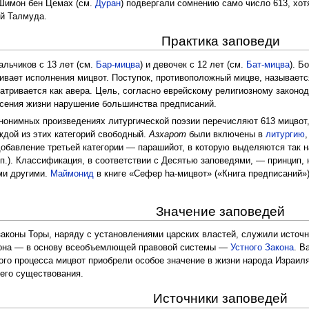
Шимон бен Цемах (см.
Дуран
) подвергали сомнению само число 613, хо
ей Талмуда.
Практика заповеди
льчиков с 13 лет (см.
Бар-мицва
) и девочек с 12 лет (см.
Бат-мицва
). Б
нивает исполнения мицвот. Поступок, противоположный мицве, называется
атривается как авера. Цель, согласно еврейскому религиозному законо
сения жизни нарушение большинства предписаний.
нонимных произведениях литургической поэзии перечисляют 613 мицвот
ждой из этих категорий свободный.
Азхарот
были включены в
литургию
обавление третьей категории — парашийот, в которую выделяются так 
 п.). Классификация, в соответствии с Десятью заповедями, — принцип
ми другими.
Маймонид
в книге «Сефер hа-мицвот» («Книга предписаний
Значение заповедей
законы Торы, наряду с установлениями царских властей, служили источ
она — в основу всеобъемлющей правовой системы —
Устного Закона
. В
того процесса мицвот приобрели особое значение в жизни народа Израил
оего существования.
Источники заповедей