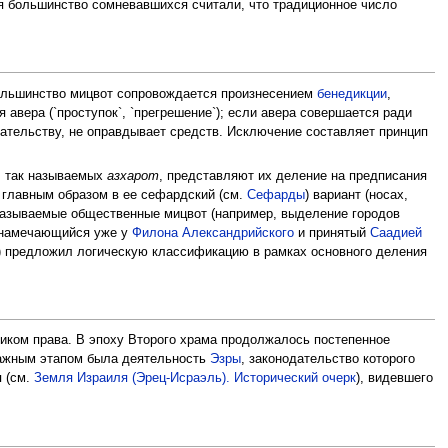
тя большинство сомневавшихся считали, что традиционное число
ольшинство мицвот сопровождается произнесением
бенедикции
,
 авера (`проступок`, `прегрешение`); если авера совершается ради
дательству, не оправдывает средств. Исключение составляет принцип
, так называемых
азхарот
, представляют их деление на предписания
, главным образом в ее сефардский (см.
Сефарды
) вариант (носах,
называемые общественные мицвот (например, выделение городов
, намечающийся уже у
Филона Александрийского
и принятый
Саадией
») предложил логическую классификацию в рамках основного деления
ником права. В эпоху Второго храма продолжалось постепенное
ажным этапом была деятельность
Эзры
, законодательство которого
я (см.
Земля Израиля (Эрец-Исраэль). Исторический очерк
), видевшего