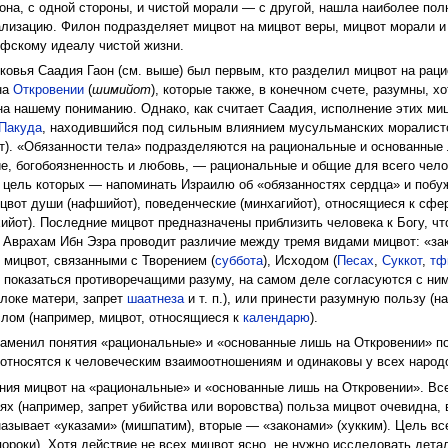
кона, с одной стороны, и чистой морали — с другой, нашла наиболее по
ализацию. Филон подразделяет мицвот на мицвот веры, мицвот морали и 
офскому идеалу чистой жизни.
овья Саадия Гаон (см. выше) был первым, кто разделил мицвот на раци
на
Откровении
(
шимийот
), которые также, в конечном счете, разумны, 
на нашему пониманию. Однако, как считает Саадия, исполнение этих миц
 Пакуда
, находившийся под сильным влиянием мусульманских моралистов
от). «Обязанности тела» подразделяются на рациональные и основанные 
ние, богобоязненность и любовь, — рациональные и общие для всего чел
 цель которых — напоминать Израилю об «обязанностях сердца» и побу
ицвот души (нафшийот), поведенческие (минхагийот), относящиеся к сф
ийот). Последние мицвот предназначены приблизить человека к Богу, чт
 Аврахам Ибн Эзра проводит различие между тремя видами мицвот: «зак
мицвот, связанными с Творением (
суббота
), Исходом (
Песах
,
Суккот
,
тф
яд показаться противоречащими разуму, на самом деле согласуются с ни
олоке матери, запрет
шаатнеза
и т. п.), или принести разумную пользу (
лом (например, мицвот, относящиеся к
календарю
).
аменил понятия «рациональные» и «основанные лишь на Откровении» по
относятся к человеческим взаимоотношениям и одинаковы у всех народ
ия мицвот на «рациональные» и «основанные лишь на Откровении». Все 
х (например, запрет убийства или воровства) польза мицвот очевидна, 
называет «указами» (мишпатим), вторые — «законами» (хукким). Цель в
 пороки). Хотя действие не всех мицвот ясно, не нужно исследовать де