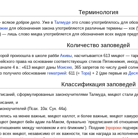
Терминология
 всякое доброе дело. Уже в
Талмуде
это слово употреблялось для обозн
ижии
для обозначения закона употребляются различные термины — хок (Чис. 
28) — лишь слово мицва употребляется для обозначения всех видов пред
Количество заповедей
торой произошла в школе рабби
Акивы
, насчитывается 613 мицвот — тар
йского права на основании соответствующих стихов Пятикнижия, иногд
начале 4 в.: «613 мицвот даны
Моисею
, 365 запретов по числу дней солн
сло получило обоснование
гематрией
: 611 (=
Тора
) + 2 (две первые из
Деся
Классификация заповедей
писаний, сформулированных законоучителями Талмуда, мицвот стали дел
исания, и
коноучителей (Псах. 10а: Сук. 44а).
лись на менее важные, мицвот каллот, и более важные, мицвот хамурот (
вот (мицвот бейн адам ла-Маком, буквально `предписания об отношения
 отношениях между человеком и его ближним`). Поздние
|пророки
подчерк
всех мицвот, независимо от их важности, так как награда за исполнени