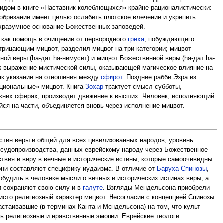
нидом в книге «Наставник колеблющихся» крайне рационалистически:
 обрезание имеет целью ослабить плотское влечение и укрепить
ерхразумное основание Божественных заповедей.
, как помощь в очищении от первородного
греха
, побуждающего
отрицающим мицвот, разделил мицвот на три категории; мицвот
ой веры (hа-дат hа-нимусит) и мицвот Божественной веры (hа-дат hа-
 выражение мистической силы, оказывающей магическое влияние на
как указание на отношения между
сфирот
. Позднее рабби Эзра из
ациональные» мицвот. Книга
Зохар
трактует смысл субботы,
ижних сферах, производит движение в высших. Человек, исполняющий
я на части, объединяется вновь через исполнение мицвот.
стин веры и общий для всех цивилизованных народов; уровень
и судопроизводства, данных еврейскому народу через Божественное
твия и веру в вечные и исторические истины, которые самоочевидны
они составляют специфику иудаизма. В отличие от
Баруха Спинозы
,
будить в человеке мысли о вечных и исторических истинах веры, а
и сохраняют свою силу и в
галуте
. Взгляды Мендельсона приобрели
исто религиозный характер мицвот. Несогласие с концепцией Спинозы
астаивавшие (в терминах Канта и Мендельсона) на том, что культ —
ь религиозные и нравственные эмоции. Еврейские теологи