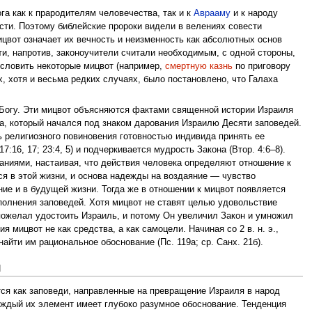
а как к прародителям человечества, так и к
Аврааму
и к народу
сти. Поэтому библейские пророки видели в велениях совести
цвот означает их вечность и неизменность как абсолютных основ
ти, напротив, законоучители считали необходимым, с одной стороны,
условить некоторые мицвот (например,
смертную казнь
по приговору
, хотя и весьма редких случаях, было постановлено, что Галаха
 Богу. Эти мицвот объясняются фактами священной истории Израиля
а, который начался под знаком дарования Израилю Десяти заповедей.
 религиозного повиновения готовностью индивида принять ее
:16, 17; 23:4, 5) и подчеркивается мудрость Закона (Втор. 4:6–8).
аниями, настаивая, что действия человека определяют отношение к
я в этой жизни, и основа надежды на воздаяние — чувство
ние и в будущей жизни. Тогда же в отношении к мицвот появляется
полнения заповедей. Хотя мицвот не ставят целью удовольствие
 пожелал удостоить Израиль, и потому Он увеличил Закон и умножил
 мицвот не как средства, а как самоцели. Начиная со 2 в. н. э.,
йти им рациональное обоснование (Пс. 119а; ср. Санх. 21б).
й
тся как заповеди, направленные на превращение Израиля в народ
каждый их элемент имеет глубоко разумное обоснование. Тенденция