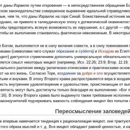
т даны Израилю путем откровения — в непосредственном обращении Бог
йском законодательстве совершенное выражение идеальной справедливо
ые, чем те, что даны Израилю на горе Синай. Божественный источник ми
 однако, не привело в талмудическую эпоху к догматической окаменелос
тобы предотвратить всякую возможность их нарушения, а с другой — об
чтобы их выполнение становилось фактически невозможным. В некоторых
 Богом, выполняются не в силу веления совести, а в силу повиновения
омками (символами чего служат
обрезание
и
суббота
) и
Исходом
из Египт
цвот) диктуются стремлением дополнить универсальную обязательность
тся смысл некоторых мицвот (например, Исх. 22:26; 23:9; Втор. 11:19; 17
иального различия между религиозно-этическими и практическими основ
ют на его жизнь. Согласно Торе,
воздаяние
за
добро и зло
осуществляетс
тьми и внуками. В эпоху Второго храма распространяется вера в воздая
есть внутреннее удовлетворение и удовольствие, проистекающие от вы
святость могут быть достигнуты только благодаря их выполнению: «Бог
:16). В эпоху Второго храма было выдвинуто также требование исполнения
аконоучителей подчеркивать важность соблюдения мицвот без попыток на
Переосмысление заповеде
е впервые намечается тенденция к рационализации мицвот, они трактую
стого образа мыслей и т. д. Все мицвот обладают равной ценностью, и 