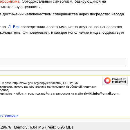
еформизма
. Ортодоксальный символизм, базирующийся на
питательную ценность.
в достижении человечеством совершенства через посредство народа
ысла.
Л. Бек
сосредоточил свое внимание на двух основных аспектах
законодатель; Он повелевает, и каждое исполнение мицвы содействует
nse http://www.gnu.org/copyleft/fdl.html, CC-BY-SA
 Википедии, можно рапространять на условиях свободной лицензии
ревод.
ериалов, - обратитесь, пожалуйста с запросом на мэйл
ejwiki.info@gmail.com
.
етственности
.29676
Memory: 6,84 МБ (Peak: 6,95 МБ)