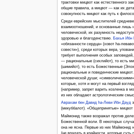
трактовки мицвот как естественного за
общие правила, а мицвот — как их дет
совокупность мицвот как путь к филос
Среди еврейских мыслителей средневек
взаимоотношений, и основанные лишь 
человеческой, их разумность недоступ
здоровью и благоденствию.
Бахья Ибн
«обязанности сердца» (ховот hа-левав
совести»), среди которых вера, упова
требует выполнения особых заповедей,
— рациональные (сихлийот), то есть м
(шимийот), то есть Божественные (Элох
рациональные и поведенческие мицвот.
человеческой души; «символическими» 
которые, хотя и могут на первый взгл
(например, запрет варить козленка в м
из них обладают астрологическим смыс
Аврахам бен Давид hа-Леви Ибн Дауд
з
(мекуббалот). «Общепринятые» мицвот 
Маймонид также возражал против делен
Божественной воли. В некоторых случая
она не ясна. Первые из них Маймонид 
(не впадать в крайности, которые суть