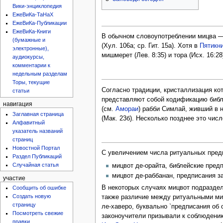
Вики-энциклопедия
ЕжеВиКа-ТаНаХ
ЕжеВиКа-Публикации
ЕжеВиКа-Книги
В обычном словоупотреблении мицва —
(бумажные и
(Хул. 106а; ср. Гит. 15а). Хотя в
Пятикн
электронные),
мишмерет (Лев. 8:35) и тора (Исх. 16:
аудиокурсы,
комментарии к
недельным разделам
Торы, текущие
Согласно традиции, кристаллизация ко
статьи
представляют собой кодификацию библе
навигация
(см.
Амораи
) рабби Симлай, живший в 
Заглавная страница
(Мак. 23б). Несколько позднее это чи
Алфавитный
указатель названий
страниц
Новостной Портал
С увеличением числа ритуальных пред
Раздел Публикаций
Случайная статья
мицвот де-орайта, библейские предп
мицвот де-раббанан, предписания за
участие
В некоторых случаях мицвот подразделя
Сообщить об ошибке
Создать новую
также различие между ритуальными миц
страницу
ле-хаверо, буквально `предписания об
Посмотреть свежие
законоучители призывали к соблюдению 
правки