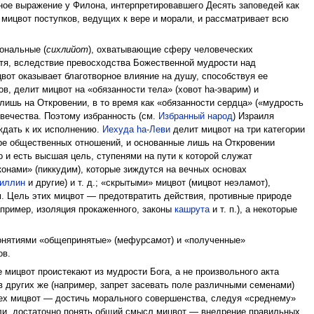
лное выражение у Филона, интерпретировавшего Десять заповедей как
мицвот поступков, ведущих к вере и морали, и рассматривает всю
ональные (
сихлийот
), охватывающие сферу человеческих
хотя, вследствие превосходства Божественной мудрости над
вот оказывает благотворное влияние на душу, способствуя ее
, делит мицвот на «обязанности тела» (ховот hа-эварим) и
лишь на Откровении, в то время как «обязанности сердца» («мудрость
овечества. Поэтому избранность (см.
Избранный народ
) Израиля
ждать к их исполнению.
Иехуда hа-Леви
делит мицвот на три категории
ере общественных отношений, и основанные лишь на Откровении
о и есть высшая цель, ступенями на пути к которой служат
онами» (пиккудим), которые зиждутся на вечных основах
иллин
и другие) и т. д.; «скрытыми» мицвот (мицвот неэламот),
м. Цель этих мицвот — предотвратить действия, противные природе
например, изоляция прокаженного, законы
кашрута
и т. п.), а некоторые
нятиями «общепри­ня­тые» (мефурсамот) и «полученные»
ов.
мицвот проистекают из мудрости Бога, а не произвольного акта
в других же (например, запрет засевать поле различными семенами)
сех мицвот — достичь морального совершенства, следуя «среднему»
тали, достаточно понять общий смысл мицвот — внедрение правильных