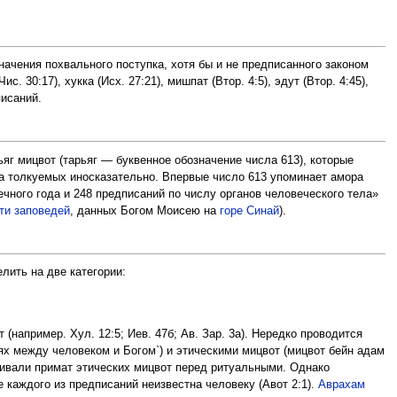
ачения похвального поступка, хотя бы и не предписанного законом
30:17), хукка (Исх. 27:21), мишпат (Втор. 4:5), эдут (Втор. 4:45),
писаний.
ьяг мицвот (тарьяг — буквенное обозначение числа 613), которые
а толкуемых иносказательно. Впервые число 613 упоминает амора
ечного года и 248 предписаний по числу органов человеческого тела»
ти заповедей
, данных Богом Моисею на
горе Синай
).
ить на две категории:
например. Хул. 12:5; Иев. 47б; Ав. Зар. 3а). Нередко проводится
х между человеком и Богом`) и этическими мицвот (мицвот бейн адам
ивали примат этических мицвот перед ритуальными. Однако
е каждого из предписаний неизвестна человеку (Авот 2:1).
Аврахам