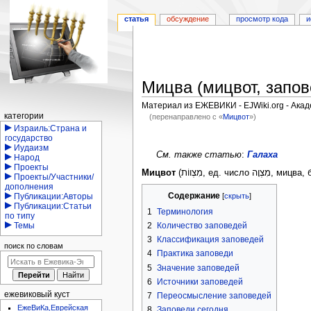
статья
обсуждение
просмотр кода
и
Мицва (мицвот, запов
Материал из ЕЖЕВИКИ - EJWiki.org - Ака
Навигация
категории
(перенаправлено с «
Мицвот
»)
Израиль:Страна и
Перейти
Перейти
государство
Иудаизм
к
к
См. также статью
:
Галаха
Народ
навигации
поиску
Проекты
Мицвот
(מִצְווֹת, е
Проекты/Участники/
дополнения
Содержание
Публикации:Авторы
Публикации:Статьи
1
Терминология
по типу
2
Количество заповедей
Темы
3
Классификация заповедей
поиск по словам
4
Практика заповеди
5
Значение заповедей
6
Источники заповедей
ежевиковый куст
7
Переосмысление заповедей
ЕжеВиКа,Еврейская
8
Заповеди сегодня