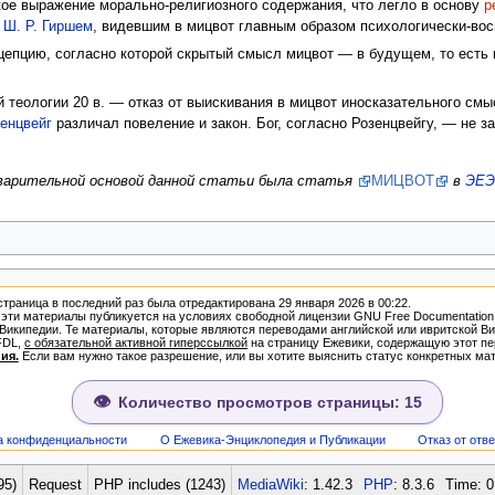
ое выражение морально-религиозного содержания, что легло в основу
р
н
Ш. Р. Гиршем
, видевшим в мицвот главным образом психологически-вос
епцию, согласно которой скрытый смысл мицвот — в будущем, то есть 
 теологии 20 в. — отказ от выискивания в мицвот иносказательного см
зенцвейг
различал повеление и закон. Бог, согласно Розенцвейгу, — не 
дварительной основой данной статьи была статья
МИЦВОТ
в
ЭЕЭ
страница в последний раз была отредактирована 29 января 2026 в 00:22.
ти материалы публикуется на условиях свободной лицензии GNU Free Documentation Lice
зией Википедии. Те материалы, которые являются переводами английской или ивритской
FDL,
с обязательной активной гиперссылкой
на страницу Ежевики, содержащую этот пе
ия.
Если вам нужно такое разрешение, или вы хотите выяснить статус конкретных мат
Количество просмотров страницы: 15
а конфиденциальности
О Ежевика-Энциклопедия и Публикации
Отказ от отв
95)
Request
PHP includes (1243)
MediaWiki
: 1.42.3
PHP
: 8.3.6
Time: 0