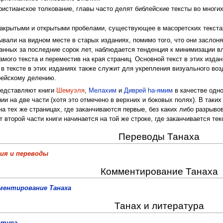
ристианское толкование, главы часто делят библейские тексты во многи
закрытыми и открытыми пробелами, существующее в масоретских текста
ывали на видном месте в старых изданиях, помимо того, что они заслон
анных за последние сорок лет, наблюдается тенденция к минимизации вл
самого текста и переместив на края страниц. Основной текст в этих изда
 в тексте в этих изданиях также служит для укрепления визуального во
рейскому делению.
редставляют книги
Шемуэля
,
Мелахим
и
Диврей hа-ямим
в качестве одно
нии на две части (хотя это отмечено в верхних и боковых полях). В таки
 тех же страницах, где заканчиваются первые, без каких либо разрывов
т второй части книги начинается на той же строке, где заканчивается тек
Переводы Танаха
ния и переводы
Комментирование Танаха
ментирование Танаха
Танах и литература
атура