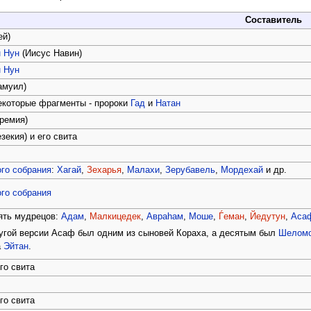
Составитель
ей)
 Нун
(Иисус Навин)
 Нун
амуил)
екоторые фрагменты - пророки
Гад
и
Натан
ремия)
зекия) и его свита
го собрания
:
Хагай
,
Зехарья
,
Малахи
,
Зерубавель
,
Мордехай
и др.
го собрания
ять мудрецов:
Адам
,
Малкицедек
,
Авраhам
,
Моше
,
Ѓеман
,
Йедутун
,
Аса
угой версии Асаф был одним из сыновей Кораха, а десятым был
Шелом
а
Эйтан
.
го свита
го свита