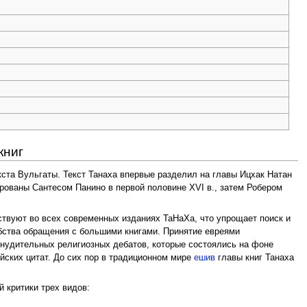
книг
кста Вульгаты. Текст Танаха впервые разделил на главы Ицхак Натан
рованы Сантесом Панино в первой половине XVI в., затем Робером
тствуют во всех современных изданиях ТаНаХа, что упрощает поиск и
добства обращения с большими книгами. Принятие евреями
ринудительных религиозных дебатов, которые состоялись на фоне
йских цитат. До сих пор в традиционном мире
ешив
главы книг Танаха
й критики трех видов: