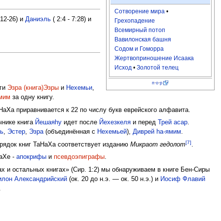
Сотворение мира
•
:12-26) и
Даниэль
( 2:4 - 7:28) и
Грехопадение
Всемирный потоп
Вавилонская башня
Содом и Гоморра
Жертвоприношение Исаака
Исход
•
Золотой телец
п
·
о
·
р
иги
Эзра (книга)Эзры
и
Нехемьи
,
ямим
за одну книгу.
аНаХа приравнивается к 22 по числу букв еврейского алфавита.
чнике книга
Йешаяhу
идет после
Йехезкеля
и перед
Трей асар
.
ь
,
Эстер
,
Эзра
(объединённая с
Нехемьей
),
Диврей hа-ямим
.
[7]
орядок книг ТаНаХа соответствует изданию
Микраот гедолот
.
аХе -
апокрифы
и
псевдоэпиграфы
.
х и остальных книгах» (Сир. 1:2) мы обнаруживаем в книге Бен-Сиры
илон Александрийский
(ок. 20 до н.э. — ок. 50 н.э.) и
Иосиф Флавий
.