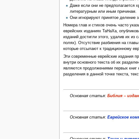
Даже если они не предполагается х
литературным или иным причинам.
Они игнорируют принятое деление 
Номера глав и стихов очень часто указ
еврейских изданиях ТаНаХа, опубликов
изданий достигли этого, удалив их из 
полях). Отсутствие разбиения на главы
которые отсылают к традиционному ев
Эти современные еврейские издания п
внутри основного текста об их разделе
являются продолжениями первых книг на
разделения в данной точке текста, текс
Основная статья
:
Библия – изда
Основная статья
:
Еврейское ком
Основная статья
:
Танах и литер