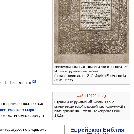
Иллюминированная страница книги пророка
Исайи из рукописной Библии
(предположительно 12 в.). Jewish Encyclopedia
(1901–1912).
[2]
 II—I вв. до н. э.
Файл:10621 L.jpg
Страница из рукописной Библии 13 в. с
а и применялось во все
микрографической масорой, расположенной в
нистического мира
виде орнамента. Jewish Encyclopedia (1901–
 свою латинскую форму в
1912).
Еврейская Библия
 литературе, по-видимому,