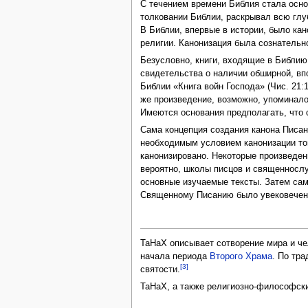
С течением времени Библия стала осн
толковании Библии, раскрывал всю глу
В Библии, впервые в истории, было ка
религии. Канонизация была сознательн
Безусловно, книги, входящие в Библию
свидетельства о наличии обширной, в
Библии «Книга войн Господа» (Чис. 21:1
же произведение, возможно, упоминало
Имеются основания предполагать, что 
Сама концепция создания канона Писан
необходимым условием канонизации той
канонизировано. Некоторые произведе
вероятно, школы писцов и священнослу
основные изучаемые тексты. Затем сам 
Священному Писанию было увековечен
ТаНаХ описывает сотворение мира и чел
начала периода
Второго Храма
. По тр
[3]
святости.
ТаНаХ, а также религиозно-философск