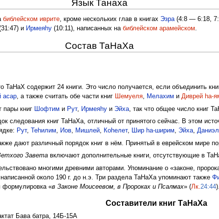
Язык Танаха
а
библейском иврите
, кроме нескольких глав в книгах
Эзра
(4:8 — 6:18, 7
(31:47) и
Ирмеяhу
(10:11), написанных на
библейском арамейском
.
Состав ТаНаХа
о ТаНаХ содержит 24 книги. Это число получается, если объединить кн
й асар
, а также считать обе части книг
Шемуеля
,
Мелахим
и
Диврей hа-
т пары книг
Шофтим
и
Рут
,
Ирмеяhу
и
Эйха
, так что общее число книг Т
ок следования книг ТаНаХа, отличный от принятого сейчас. В этом исто
ядке:
Рут
,
Теhилим
,
Иов
,
Мишлей
,
Коhелет
,
Шир hа-ширим
,
Эйха
,
Даниэл
кже дают различный порядок книг в нём. Принятый в еврейском мире п
Ветхого Завета
включают дополнительные книги, отсутствующие в ТаН
ельствовано многими древними авторами. Упоминание о «законе, пророка
написанной около 190 г. до н.э. Три раздела ТаНаХа упоминают также
Ф
ся формулировка «
в Законе Моисеевом, в Пророках и Псалмах
» (
Лк.
24:44
)
Составители книг ТаНаХа
актат Бава батра, 14Б-15А