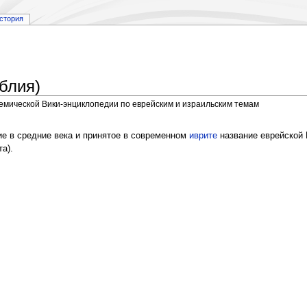
стория
блия)
демической Вики-энциклопедии по еврейским и израильским темам
ребление в средние века и принятое в современном
иврите
название еврейской 
а).