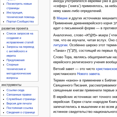
иногда употреблялся евреями уже в дох
Посмотреть новые
«сефер» (`книга`) применялось, за не
страницы
нему каких-либо определений.
Инструкция,
техническая помощь
В
Мишне
и других источниках мишнаитс
Портал Сообщества
Применение древнееврейского корня כתב (писать) для обозначения библейской литературы имеет особый смысл. Оно подчеркивает, что речь
идет о письменной форме — в противоп
развитие проекта
Список запросов на
מִקְרָא
Аналогично, слово «
»
микра
(`чте
создание и
том, что ее изучали, читая вслух. Оно
исправление статей
литургии
. Особенно широко этот терми
Запросы на перевод
תַּנַ"ךְ
«Танах» (
), состоящий из первых б
с английского и
иврита
Слово Тора, являясь общепринятым наз
Предложения
еврейского религиозного учения вообщ
Спорные
Ветхий завет — это чисто
христианско
технические и
методологические
христианского
Нового завета
.
вопросы
Термин «канон» в применении к Библии
инструменты
Священного Писания, рассматриваемого
Ссылки сюда
священным книгам применили первые хри
Связанные правки
В еврейских источниках нет точного э
Служебные страницы
еврейская. Евреи стали «народом Книг
Версия для печати
запечатлелись в мышлении и во всем д
Постоянная ссылка
истинное свидетельство национального
Сведения о странице