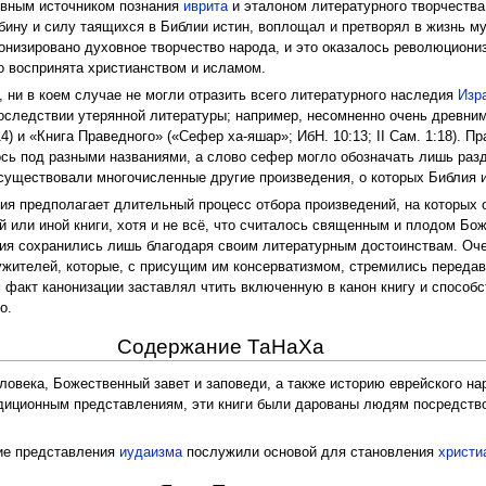
овным источником познания
иврита
и эталоном литературного творчеств
бину и силу таящихся в Библии истин, воплощал и претворял в жизнь му
нонизировано духовное творчество народа, и это оказалось революцион
о воспринята христианством и исламом.
, ни в коем случае не могли отразить всего литературного наследия
Изр
последствии утерянной литературы; например, несомненно очень древн
4) и «Книга Праведного» («Сефер ха-яшар»; ИбН. 10:13; II Сам. 1:18). Пр
сь под разными названиями, а слово сефер могло обозначать лишь разде
существовали многочисленные другие произведения, о которых Библия и
ия предполагает длительный процесс отбора произведений, на которых 
 или иной книги, хотя и не всё, что считалось священным и плодом Бож
ния сохранились лишь благодаря своим литературным достоинствам. Оч
жителей, которые, с присущим им консерватизмом, стремились передав
факт канонизации заставлял чтить включенную в канон книгу и способст
о.
Содержание ТаНаХа
овека, Божественный завет и заповеди, а также историю еврейского нар
адиционным представлениям, эти книги были дарованы людям посредст
ие представления
иудаизма
послужили основой для становления
христи