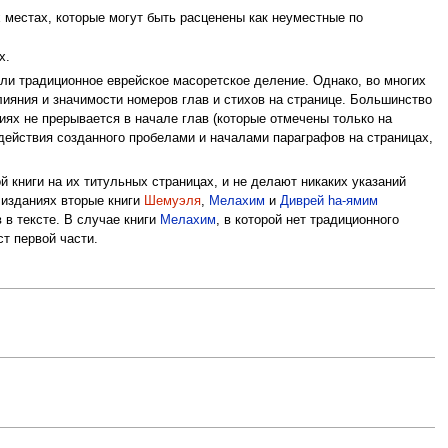
х местах, которые могут быть расценены как неуместные по
х.
яли традиционное еврейское масоретское деление. Однако, во многих
ияния и значимости номеров глав и стихов на странице. Большинство
ниях не прерывается в начале глав (которые отмечены только на
здействия созданного пробелами и началами параграфов на страницах,
й книги на их титульных страницах, и не делают никаких указаний
х изданиях вторые книги
Шемуэля
,
Мелахим
и
Диврей hа-ямим
 в тексте. В случае книги
Мелахим
, в которой нет традиционного
ст первой части.