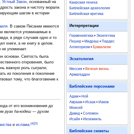
а.
Устный Закон
, основанный на
Каирская гениза
дрость закона и чистоту морали.
Библейская археология
изирующим шагом в истории
Библейская критика
Интерпретации
аиля
. В самом Писании имеются
ими являются упоминаемые в
Герменевтика
•
Экзегетика
авда, в ряде случаев одно и то
Пешер
•
Мидраш
•
Пардес
л книги, а не книгу в целом.
Аллегоризм
•
Буквализм
 не упоминает.
он основан. Святость была
Эсхатология
ественного откровения, было
ень важную роль сыграли,
Мессия
•
Вечная жизнь
ать из поколения в поколение
Армагеддон
вовал тому, что благоговение к
Библейские персонажи
Адам
•
Ной
Авраам
•
Исаак
•
Иаков
ода от его возникновения до
Моисей
вом
руах hа-кодеш
— духом
Давид
•
Соломон
Исайя
•
Иезекииль
[4]
[5]
анства
и
ислама
.
Библейские сюжеты