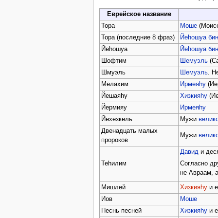
Еврейское название
Тора
Моше
(Моис
Тора (последние 8 фраз)
Йеhошуа бин
Йеhошуа
Йеhошуа бин
Шофтим
Шемуэль
(С
Шмуэль
Шемуэль
. Н
Мелахим
Ирмеяhу
(Ие
Йешаяhу
Хизкияhу
(Ие
Йермияу
Ирмеяhу
Йехезкель
Мужи
велико
Двенадцать малых
Мужи
велико
пророков
Давид
и дес
Теhилим
Согласно др
не Авраам, 
Мишлей
Хизкияhу
и е
Иов
Моше
Песнь песней
Хизкияhу
и е