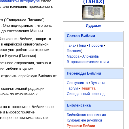
(ТаНаХ)
раввинской литературе
слово
делало излишним приложение к
еш
(`Священное Писание`).
Иудаизм
в до составления Мишны.
Состав Библии
бозначения Библии, говорит о
 в еврейской синагогальной
Танах
(
Тора
•
Пророки
•
акже употребляться акроним
Писания
)
) и Ктувим (Писания).
Масора
•
Апокрифы
Второканонические книги
енного откровения, закона и
ния Библии в целом.
Переводы Библии
и отделить еврейскую Библию от
Септуагинта
•
Вульгата
Таргум
•
Пешитта
 окончательной редакции
Синодальный перевод
анон» по отношению к
Библеистика
ия по отношению к Библии явно
ие и мировосприятие
Библейская хронология
оговорочно принималось как
Кумранские рукописи
Рукописи Библии