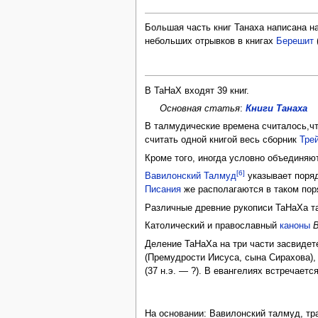
Большая часть книг Танаха написана н
небольших отрывков в книгах
Берешит
В ТаНаХ входят 39 книг.
Основная статья
:
Книги Танаха
В талмудические времена считалось,чт
считать одной книгой весь сборник
Тре
Кроме того, иногда условно объединяю
[6]
Вавилонский Талмуд
указывает поряд
Писания
же располагаются в таком пор
Различные древние рукописи ТаНаХа та
Католический и православный
каноны
Деление ТаНаХа на три части засвидет
(Премудрости Иисуса, сына Сирахова), 
(37 н.э. — ?). В евангелиях встречает
На основании: Вавилонский талмуд, тр