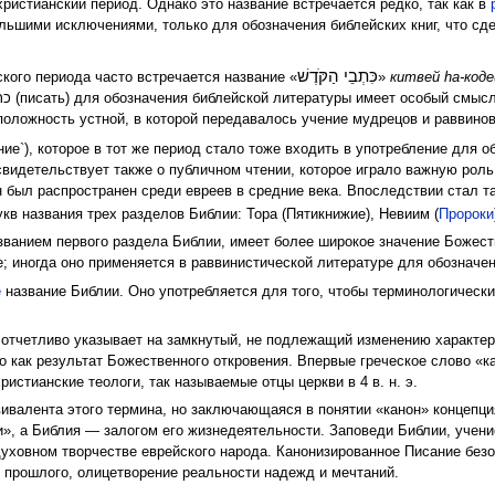
ристианский период. Однако это название встречается редко, так как в
большими исключениями, только для обозначения библейских книг, что с
כִּתְבֵי הַקֹּדֶשׁ
кого периода часто встречается название «
»
китвей hа-код
оложность устной, в которой передавалось учение мудрецов и раввино
ние`), которое в тот же период стало тоже входить в употребление для о
 свидетельствует также о публичном чтении, которое играло важную роль
н был распространен среди евреев в средние века. Впоследствии стал т
укв названия трех разделов Библии: Тора (Пятикнижие), Невиим (
Пророки
ванием первого раздела Библии, имеет более широкое значение Божеств
е; иногда оно применяется в раввинистической литературе для обозначе
е
название Библии. Оно употребляется для того, чтобы терминологическ
 отчетливо указывает на замкнутый, не подлежащий изменению характер
 как результат Божественного откровения. Впервые греческое слово «к
стианские теологи, так называемые отцы церкви в 4 в. н. э.
квивалента этого термина, но заключающаяся в понятии «канон» концепц
и», а Библия — залогом его жизнедеятельности. Заповеди Библии, учен
уховном творчестве еврейского народа. Канонизированное Писание без
 прошлого, олицетворение реальности надежд и мечтаний.