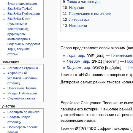
9
Танах и литература
Вики-энциклопедия
10
Издания
ЕжеВиКа-ТаНаХ
11
Примечания и источники
ЕжеВиКа-Публикации
ЕжеВиКа-Книги
12
Литература
(бумажные и
13
Источники
электронные),
аудиокурсы,
комментарии к
недельным разделам
Слово представляет собой акроним (на
Торы, текущие
статьи
Тора́
,
ивр.
תּוֹרָה
‎ [
tōrā
] —
Пятикнижие
Невии́м
,
ивр.
נְבִיאִים
‎ [
nəḇīʾīm
] —
Про
навигация
Ктуви́м
,
ивр.
כְּתוּבִים
‎ [
kəṯūḇīm
] —
Пи
Заглавная страница
Алфавитный
Термин «ТаНаХ» появился впервые в тр
указатель названий
Датировка самых ранних текстов колебле
страниц
Новостной Портал
Раздел Публикаций
Случайная статья
Еврейское Священное Писание не имеет
участие
периоды его истории. Наиболее ранни
Сообщить об ошибке
употребляли это же название на грече
Создать новую
европейские языки.
страницу
Посмотреть свежие
סִפְרֵי הַקֹּדֶשׁ
Термин
сифрей hа-кодеш (`
правки