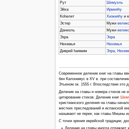
Рут
Шемуэль
Эйха
Ирмеяhу
Коhелет
Хизкияhу
и е
Эстер
Мужи
велико
Даниэль
Мужи
велико
Эзра
Эзра
Нехемья
Нехемья
Диврей hаямим
Эзра
,
Нехем
Современное деление книг на главы вв
бен Калонимус в XV в. при составлени
Этьеном ок. 1555 г. Впоследствии это
Деление на главы и номера стихов не и
цитирование стихов. Деление книг
Шем
христианского деления на главы начал
жестких преследований и испанской ин
называют не
перек
, как главы Мишны 
С точки зрения еврейской традиции, де
Деление на главы иногда отражает 