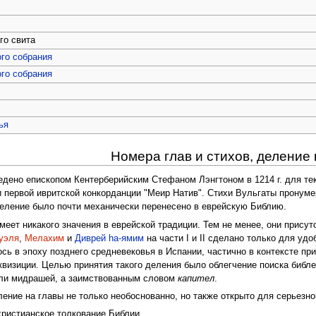
го свита
го собрания
го собрания
ья
Номера глав и стихов, деление 
едено епископом Кентерберийским Стефаном Лэнгтоном в 1214 г. для те
и первой ивритской конкорданции "Меир Натив". Стихи Вульгаты пронуме
 деление было почти механически перенесено в еврейскую Библию.
меет никакого значения в еврейской традиции. Тем не менее, они прису
уэля
,
Мелахим
и
Диврей hа-ямим
на части I и II сделано только для у
ось в эпоху позднего средневековья в Испании, частично в контексте п
квизиции. Целью принятия такого деления было облегчение поиска библе
или мидрашей, а заимствованным словом
капител
.
ление на главы не только необоснованно, но также открыто для серьезно
христианское толкование Библии.