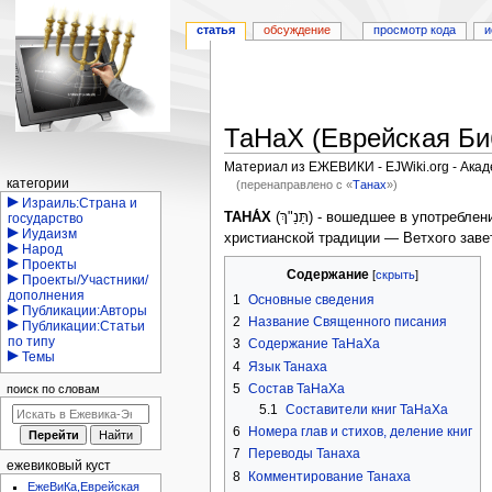
статья
обсуждение
просмотр кода
и
ТаНаХ (Еврейская Би
Материал из ЕЖЕВИКИ - EJWiki.org - Ака
Навигация
категории
(перенаправлено с «
Танах
»)
Израиль:Страна и
Перейти
Перейти
ТАНА́Х
(תַּנַ"ךְ) - вошедшее в упот
государство
Иудаизм
к
к
христианской традиции — Ветхого завет
Народ
навигации
поиску
Проекты
Содержание
Проекты/Участники/
дополнения
1
Основные сведения
Публикации:Авторы
2
Название Священного писания
Публикации:Статьи
по типу
3
Содержание ТаНаХа
Темы
4
Язык Танаха
5
Состав ТаНаХа
поиск по словам
5.1
Составители книг ТаНаХа
6
Номера глав и стихов, деление книг
7
Переводы Танаха
ежевиковый куст
8
Комментирование Танаха
ЕжеВиКа,Еврейская