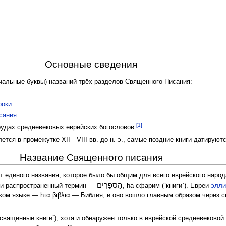
Основные сведения
чальные буквы) названий трёх разделов Священного Писания:
роки
сания
[1]
удах средневековых еврейских богословов.
тся в промежутке XII—VIII вв. до н. э., самые поздние книги датируются
Название Священного писания
 единого названия, которое было бы общим для всего еврейского народ
הַסְּפָרִים
й и распространенный термин —
, hа-сфарим (`книги`). Евреи
элли
ском языке — hτα βιβλια — Библия, и оно вошло главным образом через
священные книги`), хотя и обнаружен только в еврейской средневековой