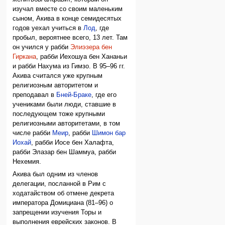
изучал вместе со своим маленьким
сыном, Акива в конце семидесятых
годов уехал учиться в
Лод
, где
пробыл, вероятнее всего, 13 лет. Там
он учился у рабби
Элиэзера бен
Гиркана
, рабби Иехошуа бен Хананьи
и рабби Нахума из Гимзо. В 95–96 гг.
Акива считался уже крупным
религиозным авторитетом и
преподавал в
Бней-Браке
, где его
учениками были люди, ставшие в
последующем тоже крупными
религиозными авторитетами, в том
числе рабби
Меир
, рабби
Шимон бар
Иохай
, рабби Иосе бен Халафта,
рабби Элазар бен Шаммуа, рабби
Нехемия.
Акива был одним из членов
делегации, посланной в Рим с
ходатайством об отмене декрета
императора Домициана (81–96) о
запрещении изучения Торы и
выполнения еврейских законов. В