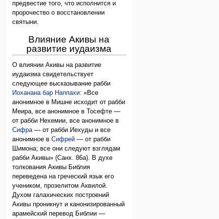
предвестие того, что исполнится и
пророчество о восстановлении
святыни.
Влияние Акивы на
развитие иудаизма
О влиянии Акивы на развитие
иудаизма свидетельствует
следующее высказывание рабби
Иоханана бар Наппахи
: «Все
анонимное в Мишне исходит от рабби
Меира, все анонимное в Тосефте —
от рабби Нехемии, все анонимное в
Сифра
— от рабби Иехуды и все
анонимное в
Сифрей
— от рабби
Шимона; все они следуют взглядам
рабби Акивы» (Санх. 86а). В духе
толкования Акивы Библия
переведена на греческий язык его
учеником, прозелитом Аквилой.
Духом галахических построений
Акивы проникнут и канонизированный
арамейский перевод Библии —