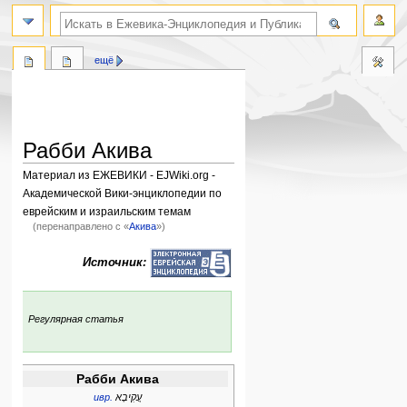
поиск по словам
ещё
Рабби Акива
Материал из ЕЖЕВИКИ - EJWiki.org -
Академической Вики-энциклопедии по
еврейским и израильским темам
(перенаправлено с «
Акива
»)
Перейти
Перейти
Источник:
к
к
навигации
поиску
:
Регулярная статья
Рабби Акива
ивр.
עֲקִיבָא