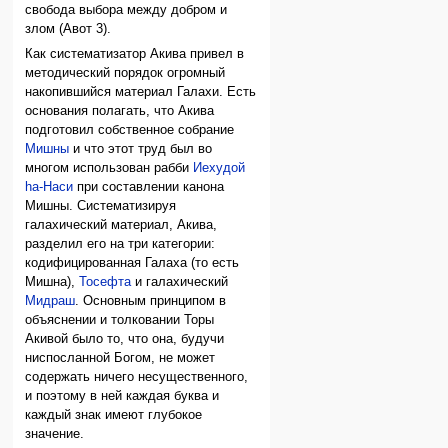
свобода выбора между добром и
злом (Авот 3).
Как систематизатор Акива привел в
методический порядок огромный
накопившийся материал Галахи. Есть
основания полагать, что Акива
подготовил собственное собрание
Мишны
и что этот труд был во
многом использован рабби
Иехудой
hа-Наси
при составлении канона
Мишны. Систематизируя
галахический материал, Акива,
разделил его на три категории:
кодифицированная Галаха (то есть
Мишна),
Тосефта
и галахический
Мидраш
. Основным принципом в
объяснении и толковании Торы
Акивой было то, что она, будучи
ниспосланной Богом, не может
содержать ничего несущественного,
и поэтому в ней каждая буква и
каждый знак имеют глубокое
значение.