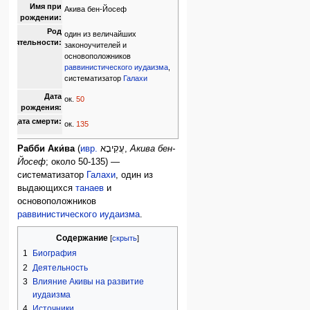
Имя при
Акива бен-Йосеф
рождении:
Род
один из величайших
деятельности:
законоучителей и
основоположников
раввинистического иудаизма
,
систематизатор
Галахи
Дата
ок.
50
рождения:
Дата смерти:
ок.
135
Рабби Аки́ва
(
ивр.
עֲקִיבָא
‎,
Акива бен-
Йосеф
; около 50-135) —
систематизатор
Галахи
, один из
выдающихся
танаев
и
основоположников
раввинистического иудаизма
.
Содержание
1
Биография
2
Деятельность
3
Влияние Акивы на развитие
иудаизма
4
Источники