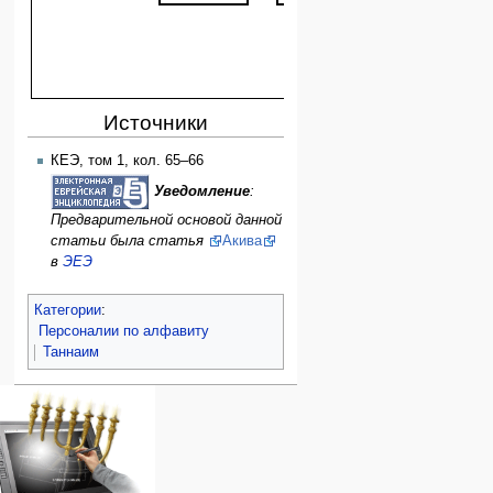
Иехуда ха-
Рабб
Наси
Источники
КЕЭ, том 1, кол. 65–66
Уведомление
:
Предварительной основой данной
статьи была статья
Акива
в
ЭЕЭ
Категории
:
Персоналии по алфавиту
Таннаим
Навигация
персональные инструменты
действия на странице
категории
Израиль:Страна и
войти
статья
государство
запрос
обсуждение
Иудаизм
учётной
читать
Народ
записи
просмотр
Проекты
кода