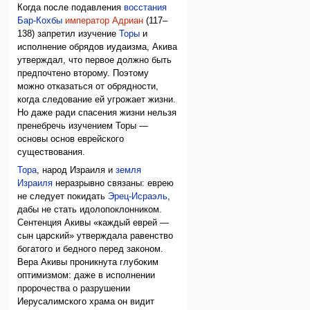
Когда после подавления
восстания
Бар-Кохбы
император Адриан
(117–
138) запретил изучение
Торы
и
исполнение обрядов иудаизма, Акива
утверждал, что первое должно быть
предпочтено второму. Поэтому
можно отказаться от обрядности,
когда следование ей угрожает жизни.
Но даже ради спасения жизни нельзя
пренебречь изучением Торы —
основы основ еврейского
существования.
Тора
, народ Израиля и
земля
Израиля
неразрывно связаны: еврею
не следует покидать
Эрец-Исраэль
,
дабы не стать идолопоклонником.
Сентенция Акивы «каждый еврей —
сын царский» утверждала равенство
богатого и бедного перед законом.
Вера Акивы проникнута глубоким
оптимизмом: даже в исполнении
пророчества о разрушении
Иерусалимского храма он видит