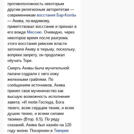
противоположность некоторым
другим религиозным авторитетам —
современникам
восстания Бар-Кохбы
— Акива, по-видимому,
приветствовал восстание и признал в
его вожде
Мессию
. Очевидно, через
некоторое время после разгрома
этого восстания римские власти
заточили Акиву в тюрьму, поскольку,
вопреки запрету, он продолжал
обучать Торе.
Смерть Акивы была мучительной:
палачи содрали с него кожу
железными граблями. По
сообщениям источников, Акива
принял свое мученичество как
высшую возможность исполнения
завета: «И люби Господа, Бога
твоего, всем сердцем твоим, и всею
душою твоею, и всеми силами
твоими» (Втор. 6:5). По ряду
сказаний, Акива был казнён на 120
году жизни. Похоронен в
Тиверии