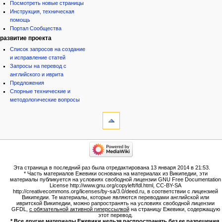
Посмотреть новые страницы
Инструкция, техническая
помощь
Портал Сообщества
развитие проекта
Список запросов на создание
и исправление статей
Запросы на перевод с
английского и иврита
Предложения
Спорные технические и
методологические вопросы
инструменты
Ссылки
сюда
Связанные
категории
правки
Израиль:Страна и
Служебные
государство
страницы
Иудаизм
Эта страница в последний раз была отредактирована 13 января 2014 в 21:53.
Народ
Версия
* Часть материалов Ежевики основана на материалах из Википедии, эти
Проекты
для
материалы публикуется на условиях свободной лицензии GNU Free Documentation
Проекты/Участники/
License http://www.gnu.org/copyleft/fdl.html, CC-BY-SA
печати
дополнения
http://creativecommons.org/licenses/by-sa/3.0/deed.ru, в соответствии с лицензией
Постоянная
Публикации:Авторы
Википедии. Те материалы, которые являются переводами английской или
ивритской Википедии, можно рапространять на условиях свободной лицензии
ссылка
Публикации:Статьи по типу
GFDL,
с обязательной активной гиперссылкой
на страницу Ежевики, содержащую
Темы
Сведения
этот перевод.
о странице
* Все другие материалы Ежевики нельзя распространять без ее разрешения.
ежевиковый куст