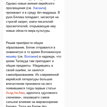
Однако новые веяния еврейского
просвещения (см.
Хаскала
)
проникают и в среду бет-мидраша. В
руки Бялика попадают, несмотря на
строгий запрет, книги писателей-
просветителей, открывающие ему
новые области мира культуры.
Решив приобрести общее
образование, Бялик отправился в
знаменитую в то время Воложинскую
иешиву
(см.
Воложин
) в надежде, что
кроме Талмуда там преподают и
общие предметы. Убедившись в
своей ошибке, он занялся
самообразованием. Из современной
еврейской литературы большое
впечатление произвели на него
появившиеся тогда первые статьи
Ахад-hа-Ама
, идеолога «духовного
сионизма», оказавшего самое
сильное влияние на мировоззрение
Бялика. Тогда же Бялик без