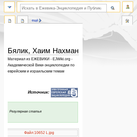
поиск по словам
ещё
Бялик, Хаим Нахман
Материал из ЕЖЕВИКИ - EJWiki.org -
Академической Вики-энциклопедии по
еврейским и израильским темам
Перейти
Перейти
к
к
Источник:
навигации
поиску
:
Регулярная статья
Файл:10652 L.jpg