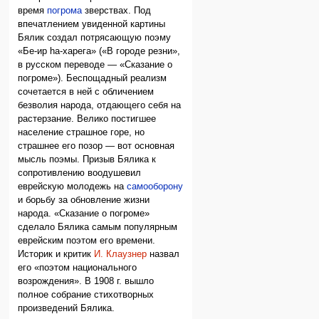
время
погрома
зверствах. Под
впечатлением увиденной картины
Бялик создал потрясающую поэму
«Бе-ир hа-харега» («В городе резни»,
в русском переводе — «Сказание о
погроме»). Беспощадный реализм
сочетается в ней с обличением
безволия народа, отдающего себя на
растерзание. Велико постигшее
население страшное горе, но
страшнее его позор — вот основная
мысль поэмы. Призыв Бялика к
сопротивлению воодушевил
еврейскую молодежь на
самооборону
и борьбу за обновление жизни
народа. «Сказание о погроме»
сделало Бялика самым популярным
еврейским поэтом его времени.
Историк и критик
И. Клаузнер
назвал
его «поэтом национального
возрождения». В 1908 г. вышло
полное собрание стихотворных
произведений Бялика.