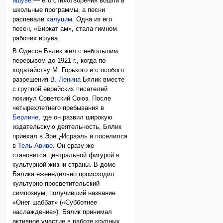
ишуве
— его стихотворения вошли в
школьные программы, а песни
распевали
халуцим
. Одна из его
песен, «Биркат ам», стала гимном
рабочих ишува.
В Одессе Бялик жил с небольшим
перерывом до 1921 г., когда по
ходатайству М. Горького и с особого
разрешения
В. Ленина
Бялик вместе
с группой еврейских писателей
покинул Советский Союз. После
четырехлетнего пребывания в
Берлине
, где он развил широкую
издательскую деятельность, Бялик
приехал в Эрец-Исраэль и поселился
в
Тель-Авиве
. Он сразу же
становится центральной фигурой в
культурной жизни страны. В доме
Бялика еженедельно происходил
культурно-просветительский
симпозиум, получивший название
«Онег шаббат» («Субботнее
наслаждение»). Бялик принимал
активное участие в работе крупных