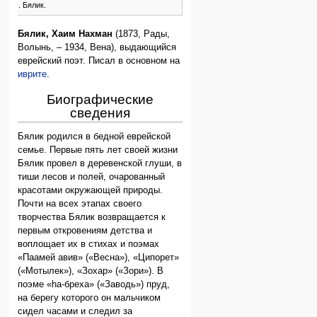
Х. Н. Бялик.
Бялик, Хаим Нахман
(1873, Рады,
Волынь, – 1934, Вена), выдающийся
еврейский поэт. Писал в основном на
иврите
.
Биографические
сведения
Бялик родился в бедной еврейской
семье. Первые пять лет своей жизни
Бялик провел в деревенской глуши, в
тиши лесов и полей, очарованный
красотами окружающей природы.
Почти на всех этапах своего
творчества Бялик возвращается к
первым откровениям детства и
воплощает их в стихах и поэмах
«Паамей авив» («Весна»), «Ципорет»
(«Мотылек»), «Зохар» («Зори»). В
поэме «hа-бреха» («Заводь») пруд,
на берегу которого он мальчиком
сидел часами и следил за