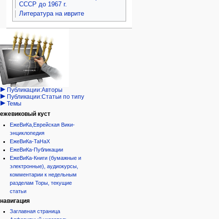
СССР до 1967 г.
Литература на иврите
Навигация
персональные инструменты
действия на странице
категории
Израиль:Страна и
войти
статья
государство
запрос
обсуждение
Иудаизм
учётной
читать
Народ
записи
просмотр
Проекты
кода
Проекты/Участники/
дополнения
история
Публикации:Авторы
Публикации:Статьи по типу
Темы
ежевиковый куст
ЕжеВиКа,Еврейская Вики-
энциклопедия
ЕжеВиКа-ТаНаХ
ЕжеВиКа-Публикации
ЕжеВиКа-Книги (бумажные и
электронные), аудиокурсы,
комментарии к недельным
разделам Торы, текущие
статьи
навигация
Заглавная страница