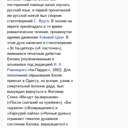
посторонней помощи начал изучать
русский язык, и первой прочитанной
им русской книгой был сборник
стихотворений
С. Фруга
. В поэзии на
иврите преобладало в то время
романтическое течение, проникнутое
идеями движения
Ховевей Цион
. В
этом духе написано и стихотворение
«Эл hа-циппор» («К ласточке»),
явившееся печатным дебютом
Бялика (опубликованным в
альманахе под редакцией
И. Х.
Равницкого
«hа-Пардес», 1892). Для
пополнения образования Бялик
приехал в Одессу, но вскоре, узнав о
смертельной болезни деда, был
вынужден вернуться в Житомир.
Стихи «Ми-шут ба-мерхаким»
(«После скитаний на чужбине»), «Би-
тшувати» («Возвращение») и
«Хирхурей лайла» («Ночные думы»)
отражают тяжелое душевное
состояние Бялика, вернувшегося к