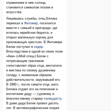
отражением в нем солнца,
становится символом поэзии и
искусства.
Лишившись службы, отец Бялика
переехал в
Житомир
, поселился
вместе с семьей в пригороде, где
ютилась еврейская беднота, и
открыл маленькую корчму для
проезжающих крестьян. В Житомире
Бялик поступил в
хедер
.
Впоследствии в одной из своих поэм
«Ави» («Мой отец») Бялик с
потрясающим трагизмом
сопоставляет образ отца, мечтателя
и мистика по своему душевному
складу, с низменным образом
действительности, окружавшей его.
В 1880 г., после смерти отца, мать
Бялика отдает его на попечение и
воспитание деду — суровому и
благочестивому старику-
талмудисту
.
В доме деда Бялик провел десять
лет. В автобиографическом очерке