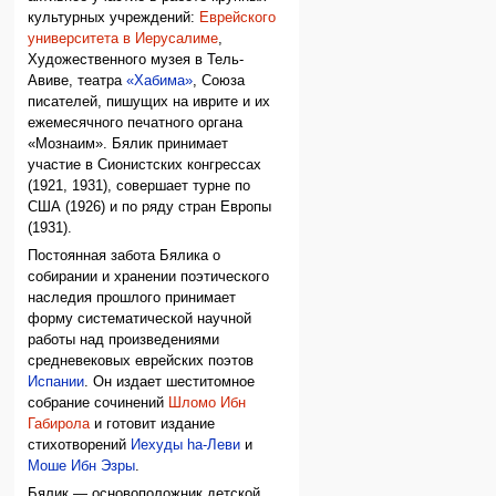
культурных учреждений:
Еврейского
университета в Иерусалиме
,
Художественного музея в Тель-
Авиве, театра
«Хабима»
, Союза
писателей, пишущих на иврите и их
ежемесячного печатного органа
«Мознаим». Бялик принимает
участие в Сионистских конгрессах
(1921, 1931), совершает турне по
США (1926) и по ряду стран Европы
(1931).
Постоянная забота Бялика о
собирании и хранении поэтического
наследия прошлого принимает
форму систематической научной
работы над произведениями
средневековых еврейских поэтов
Испании
. Он издает шеститомное
собрание сочинений
Шломо Ибн
Габирола
и готовит издание
стихотворений
Иехуды hа-Леви
и
Моше Ибн Эзры
.
Бялик — основоположник детской