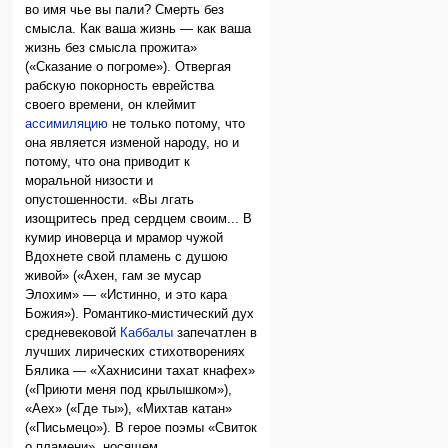
во имя чье вы пали? Смерть без
смысла. Как ваша жизнь — как ваша
жизнь без смысла прожита»
(«Сказание о погроме»). Отвергая
рабскую покорность еврейства
своего времени, он клеймит
ассимиляцию
не только потому, что
она является изменой народу, но и
потому, что она приводит к
моральной низости и
опустошенности. «Вы лгать
изощритесь пред сердцем своим... В
кумир иноверца и мрамор чужой
Вдохнете свой пламень с душою
живой» («Ахен, гам зе мусар
Элохим» — «Истинно, и это кара
Божия»). Романтико-мистический дух
средневековой
Каббалы
запечатлен в
лучших лирических стихотворениях
Бялика — «Хахнисини тахат кнафех»
(«Приюти меня под крылышком»),
«Аех» («Где ты»), «Михтав катан»
(«Письмецо»). В герое поэмы «Свиток
о пламени», носящем