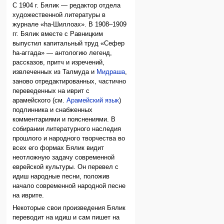
С 1904 г. Бялик — редактор отдела
художественной литературы в
журнале «hа-Шиллоах». В 1908–1909
гг. Бялик вместе с Равницким
выпустил капитальный труд «Сефер
hа-аггада» — антологию легенд,
рассказов, притч и изречений,
извлеченных из Талмуда и
Мидраша
,
заново отредактированных, частично
переведенных на иврит с
арамейского (см.
Арамейский язык
)
подлинника и снабженных
комментариями и пояснениями. В
собирании литературного наследия
прошлого и народного творчества во
всех его формах Бялик видит
неотложную задачу современной
еврейской культуры. Он перевел с
идиш народные песни, положив
начало современной народной песне
на иврите.
Некоторые свои произведения Бялик
переводит на идиш и сам пишет на