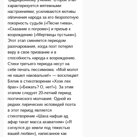
характеризуется мятежными
настроениями; усиливаются мотивы
обличения народа за его безропотную
покорность судьбе («Песни гнева»,
«Сказание о погроме») и призыв к
возрождению («Мертвецы пустыни»).
Этот этап сменяется периодом
разочарования, когда поэт потерял
веру в свое призвание и в
способность народа к возрождению.
Стихи третьего периода несут на
себе печать пессимизма: «Мой молот
не нашел наковальни!» — восклицает
Бялик в стихотворении «Хозе лех
брах» («Бежать? О, нет!»). За этим
этапом следует 20-летний период
поэтического молчания. Одной из
редких лирических исповедей поэта
в этот период является
стихотворение «Шаха нафши ад
афар тахат масса ахаватхем» («Я
согнулся до земли под тяжестью
вашей любви»), написанное как