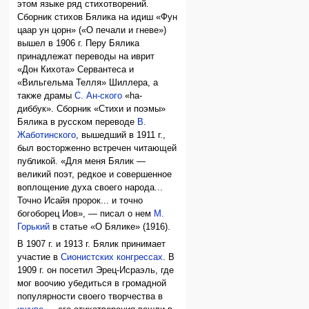
этом языке ряд стихотворений.
Сборник стихов Бялика на идиш «Фун
цаар ун цорн» («О печали и гневе»)
вышел в 1906 г. Перу Бялика
принадлежат переводы на иврит
«Дон Кихота» Сервантеса и
«Вильгельма Телля» Шиллера, а
также драмы
С. Ан-ского
«hа-
диббук». Сборник «Стихи и поэмы»
Бялика в русском переводе
В.
Жаботинского
, вышедший в 1911 г.,
был восторженно встречен читающей
публикой. «Для меня Бялик —
великий поэт, редкое и совершенное
воплощение духа своего народа...
Точно Исайя пророк... и точно
богоборец Иов», — писал о нем
М.
Горький
в статье «О Бялике» (1916).
В 1907 г. и 1913 г. Бялик принимает
участие в
Сионистских конгрессах
. В
1909 г. он посетил Эрец-Исраэль, где
мог воочию убедиться в громадной
популярности своего творчества в