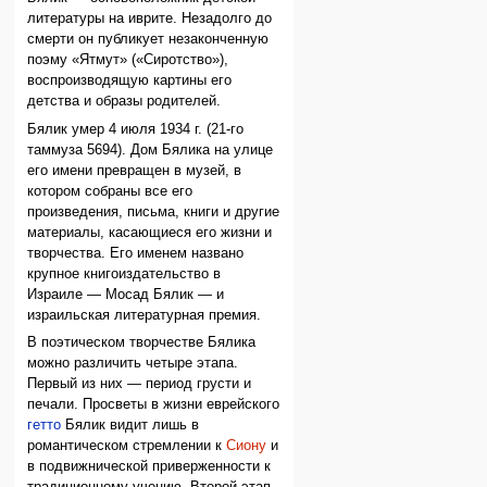
литературы на иврите. Незадолго до
смерти он публикует незаконченную
поэму «Ятмут» («Сиротство»),
воспроизводящую картины его
детства и образы родителей.
Бялик умер 4 июля 1934 г. (21-го
таммуза 5694). Дом Бялика на улице
его имени превращен в музей, в
котором собраны все его
произведения, письма, книги и другие
материалы, касающиеся его жизни и
творчества. Его именем названо
крупное книгоиздательство в
Израиле — Мосад Бялик — и
израильская литературная премия.
В поэтическом творчестве Бялика
можно различить четыре этапа.
Первый из них — период грусти и
печали. Просветы в жизни еврейского
гетто
Бялик видит лишь в
романтическом стремлении к
Сиону
и
в подвижнической приверженности к
традиционному учению. Второй этап