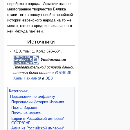
еврейского народа. Исключительно
многогранное творчество Бялика
ставит его в эпоху новой и новейшей
истории еврейского народа на то же
место, какое в средние века занял в
ней Иехуда hа-Леви.
Источники
КЕЭ, том: 1. Кол.: 578–584.
Уведомление
:
Предварительной основой данной
статьи была статья
БЯЛИК
Хаим Нахман
в
ЭЕЭ
Категории
:
Персоналии по алфавиту
Персоналии:История Израиля
Поэты Израиля
Поэты на иврите
Евреи в Российской империи/
СССР/СНГ
Алия из Российской империи/