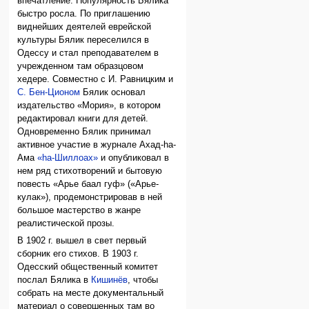
впечатление. Популярность Бялика
быстро росла. По приглашению
виднейших деятелей еврейской
культуры Бялик переселился в
Одессу и стал преподавателем в
учрежденном там образцовом
хедере. Совместно с И. Равницким и
С. Бен-Ционом
Бялик основал
издательство «Мория», в котором
редактировал книги для детей.
Одновременно Бялик принимал
активное участие в журнале Ахад-hа-
Ама
«hа-Шиллоах»
и опубликовал в
нем ряд стихотворений и бытовую
повесть «Арье баал гуф» («Арье-
кулак»), продемонстрировав в ней
большое мастерство в жанре
реалистической прозы.
В 1902 г. вышел в свет первый
сборник его стихов. В 1903 г.
Одесский общественный комитет
послал Бялика в
Кишинёв
, чтобы
собрать на месте документальный
материал о совершенных там во