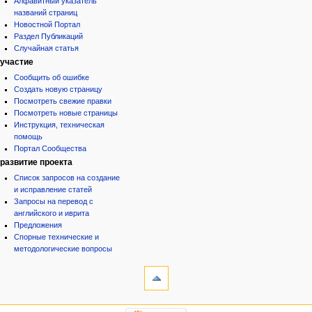
Алфавитный указатель
названий страниц
Новостной Портал
Раздел Публикаций
Случайная статья
участие
Сообщить об ошибке
Создать новую страницу
Посмотреть свежие правки
Посмотреть новые страницы
Инструкция, техническая
помощь
Портал Сообщества
развитие проекта
Список запросов на создание
и исправление статей
Запросы на перевод с
английского и иврита
Предложения
Спорные технические и
методологические вопросы
инструменты
Ссылки
сюда
Связанные
категории