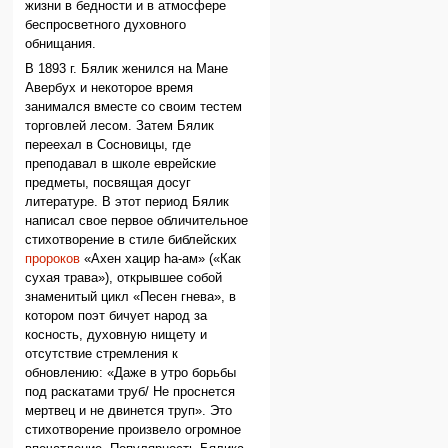
жизни в бедности и в атмосфере
беспросветного духовного
обнищания.
В 1893 г. Бялик женился на Мане
Авербух и некоторое время
занимался вместе со своим тестем
торговлей лесом. Затем Бялик
переехал в Сосновицы, где
преподавал в школе еврейские
предметы, посвящая досуг
литературе. В этот период Бялик
написал свое первое обличительное
стихотворение в стиле библейских
пророков
«Ахен хацир hа-ам» («Как
сухая трава»), открывшее собой
знаменитый цикл «Песен гнева», в
котором поэт бичует народ за
косность, духовную нищету и
отсутствие стремления к
обновлению: «Даже в утро борьбы
под раскатами труб/ Не проснется
мертвец и не двинется труп». Это
стихотворение произвело огромное