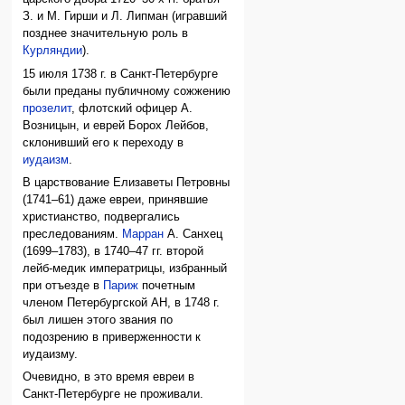
З. и М. Гирши и Л. Липман (игравший
позднее значительную роль в
Курляндии
).
15 июля 1738 г. в Санкт-Петербурге
были преданы публичному сожжению
прозелит
, флотский офицер А.
Возницын, и еврей Борох Лейбов,
склонивший его к переходу в
иудаизм
.
В царствование Елизаветы Петровны
(1741–61) даже евреи, принявшие
христианство, подвергались
преследованиям.
Марран
А. Санхец
(1699–1783), в 1740–47 гг. второй
лейб-медик императрицы, избранный
при отъезде в
Париж
почетным
членом Петербургской АН, в 1748 г.
был лишен этого звания по
подозрению в приверженности к
иудаизму.
Очевидно, в это время евреи в
Санкт-Петербурге не проживали.