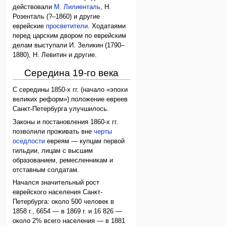
действовали
М. Лилиенталь
, Н.
Розенталь (?–1860) и другие
еврейские
просветители
. Ходатаями
перед царским двором по еврейским
делам выступали И. Зеликин (1790–
1880), Н. Левитин и другие.
Середина 19-го века
С середины 1850-х гг. (начало «эпохи
великих реформ») положение евреев
Санкт-Петербурга улучшилось.
Законы и постановления 1860-х гг.
позволили проживать вне
черты
оседлости
евреям — купцам первой
гильдии, лицам с высшим
образованием, ремесленникам и
отставным солдатам.
Начался значительный рост
еврейского населения Санкт-
Петербурга: около 500 человек в
1858 г., 6654 — в 1869 г. и 16 826 —
около 2% всего населения — в 1881