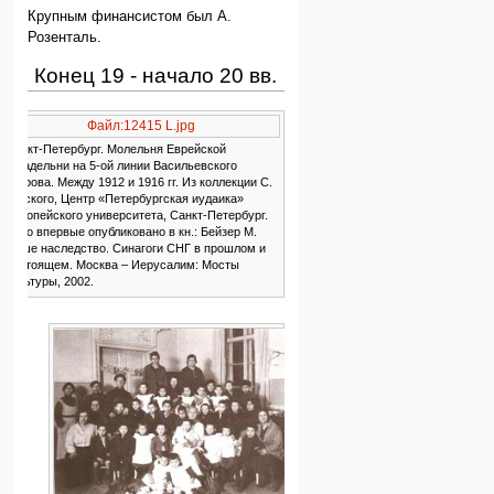
Крупным финансистом был А.
Розенталь.
Конец 19 - начало 20 вв.
Палестинофильство,
Файл:12415 L.jpg
сионизм
Санкт-Петербург. Молельня Еврейской
богадельни на 5-ой линии Васильевского
острова. Между 1912 и 1916 гг. Из коллекции С.
Ан-ского, Центр «Петербургская иудаика»
Европейского университета, Санкт-Петербург.
Фото впервые опубликовано в кн.: Бейзер М.
Наше наследство. Синагоги СНГ в прошлом и
настоящем. Москва – Иерусалим: Мосты
культуры, 2002.