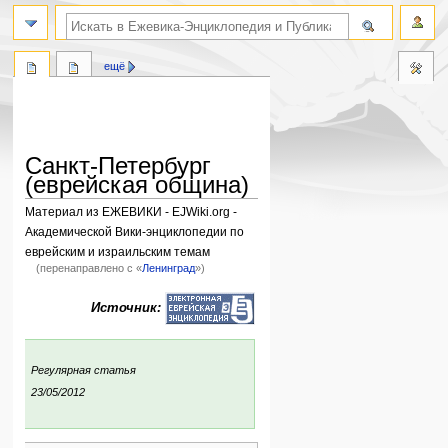
поиск по словам
ещё
Санкт-Петербург
(еврейская община)
Материал из ЕЖЕВИКИ - EJWiki.org -
Академической Вики-энциклопедии по
еврейским и израильским темам
(перенаправлено с «
Ленинград
»)
Перейти
Перейти
Источник:
к
к
навигации
поиску
:
Регулярная статья
ния:
23/05/2012