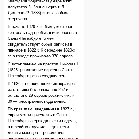
благодаря ходатайству еврейских
депутатов З. Зонненберга и Л.
Диллона (?–1838) высылка была
отсрочена.
В начале 1820-х гг. был ужесточен
контроль над пребыванием евреев в
Санкт-Петербурге, о чем
свидетельствует обрыв записей в
пинкасе в 1822 г. К середине 1820-х
гг. в городе проживало 370 евреев.
С вступлением на престол Николая I
(1825г.) положение евреев в Санкт-
Петербурге резко ухудшилось.
В 1826 г. по повелению императора
из столицы было выслано 252 и
оставлено 29 евреев российских, и
89 — иностранных подданных.
По правилам, введенным в 1827 г.,
евреи могли приезжать в Санкт-
Петербург на срок до шести недель,
а в особых случаях — до шести–
десяти месяцев. Проводились
периодические проверки паспортов и