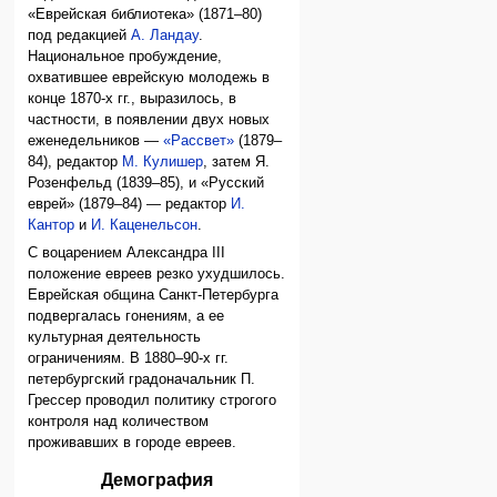
«Еврейская библиотека» (1871–80)
под редакцией
А. Ландау
.
Национальное пробуждение,
охватившее еврейскую молодежь в
конце 1870-х гг., выразилось, в
частности, в появлении двух новых
еженедельников —
«Рассвет»
(1879–
84), редактор
М. Кулишер
, затем Я.
Розенфельд (1839–85), и «Русский
еврей» (1879–84) — редактор
И.
Кантор
и
И. Каценельсон
.
С воцарением Александра III
положение евреев резко ухудшилось.
Еврейская община Санкт-Петербурга
подвергалась гонениям, а ее
культурная деятельность
ограничениям. В 1880–90-х гг.
петербургский градоначальник П.
Грессер проводил политику строгого
контроля над количеством
проживавших в городе евреев.
Демография