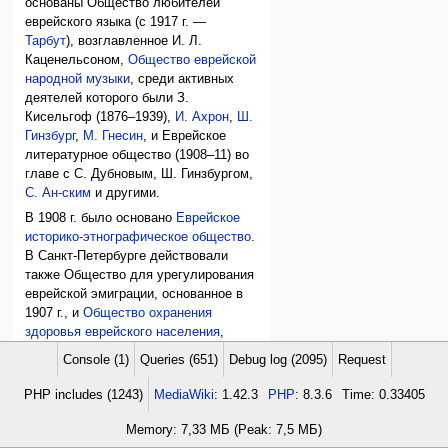
основаны Общество любителей
еврейского языка (с 1917 г. —
Тарбут
), возглавленное И. Л.
Каценельсоном,
Общество еврейской
народной музыки
, среди активных
деятелей которого были З.
Кисельгоф (1876–1939),
И. Ахрон
,
Ш.
Гинзбург
,
М. Гнесин
, и Еврейское
литературное общество (1908–11) во
главе с С. Дубновым, Ш. Гинзбургом,
С. Ан-ским
и другими.
В 1908 г. было основано
Еврейское
историко-этнографическое общество
.
В Санкт-Петербурге действовали
также Общество для урегулирования
еврейской эмиграции, основанное в
1907 г., и
Общество охранения
здоровья еврейского населения
,
учрежденное в 1912 г.
Console (1)
Queries (651)
Debug log (2095)
Request
В 1915 г. было основано Еврейское
PHP includes (1243)
MediaWiki
: 1.42.3
PHP
: 8.3.6
Time: 0.33405
общество поощрения художеств
(председатель М. Винавер, товарищ
Memory: 7,33 МБ (Peak: 7,5 МБ)
председателя И. Гинцбург); закрыто в