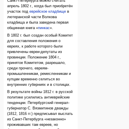
Санкт-Петербурга можно считать
апрель 1802 г., когда был приобретён
участок под
еврейское кладбище
в
лютеранской части Волкова
кладбища и была заведена первая
общинная книга «
пинкас
».
В 1802 г. был создан особый Комитет
для составления положения о
евреях, к работе которого были
привлечены евреи-депутаты из
провинции. Положение 1804 г.,
принятое Комитетом, разрешало,
среди прочего, евреям-
промышленникам, ремесленникам и
купцам временно селиться во
внутренних губерниях и в столицах.
В результате войны 1812 г. в русской
политике усилились антиеврейские
тенденции. Петербургский генерал-
губернатор С. Вязмитинов дважды
(1812, 1816 гг.) предписывал выслать
из Санкт-Петербурга «незаконно»
проживавших там евреев, но