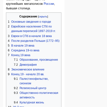
крупнейших мегаполисов
России
,
бывшая столица.
Содержание
1
Основные сведения о городе
2
Еврейское население СПб по
данным переписей 1897-2019 гг.
3
Евреи в СПб в начале 18 века
4
После разделов Польши (1772–95)
5
В начале 19 века
6
Середина 19-го века
7
Конец 19 века
7.1
Образование, просвещение
7.2
Демография
8
Экономическое влияние
9
Конец 19 - начало 20 вв.
9.1
Палестинофильство,
сионизм
9.2
Религиозный центр
9.3
Общественно-политическая
активность
9.4
Культурная жизнь