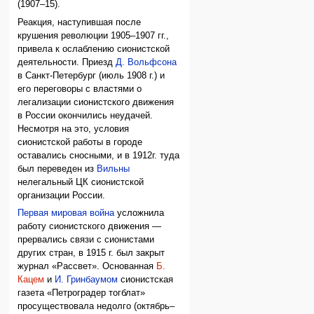
(1907–15).
Реакция, наступившая после
крушения революции 1905–1907 гг.,
привела к ослаблению сионистской
деятельности. Приезд
Д. Вольфсона
в Санкт-Петербург (июль 1908 г.) и
его переговоры с властями о
легализации сионистского движения
в России окончились неудачей.
Несмотря на это, условия
сионистской работы в городе
оставались сносными, и в 1912г. туда
был переведен из
Вильны
нелегальный ЦК сионистской
организации России.
Первая мировая война
усложнила
работу сионистского движения —
прервались связи с сионистами
других стран, в 1915 г. был закрыт
журнал «Рассвет». Основанная
Б.
Кацем
и
И. Гринбаумом
сионистская
газета «Петроградер тогблат»
просуществовала недолго (октябрь–