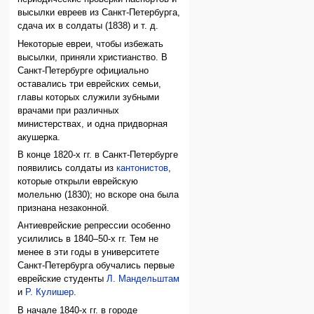
высылки евреев из Санкт-Петербурга,
сдача их в солдаты (1838) и т. д.
Некоторые евреи, чтобы избежать
высылки, приняли христианство. В
Санкт-Петербурге официально
оставались три еврейских семьи,
главы которых служили зубными
врачами при различных
министерствах, и одна придворная
акушерка.
В конце 1820-х гг. в Санкт-Петербурге
появились солдаты из
кантонистов
,
которые открыли еврейскую
молельню (1830); но вскоре она была
признана незаконной.
Антиеврейские репрессии особенно
усилились в 1840–50-х гг. Тем не
менее в эти годы в университете
Санкт-Петербурга обучались первые
еврейские студенты
Л. Мандельштам
и
Р. Кулишер
.
В начале 1840-х гг. в городе