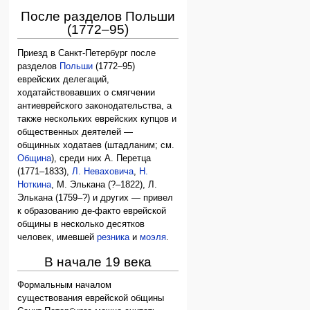
После разделов Польши
(1772–95)
Приезд в Санкт-Петербург после
разделов
Польши
(1772–95)
еврейских делегаций,
ходатайствовавших о смягчении
антиеврейского законодательства, а
также нескольких еврейских купцов и
общественных деятелей —
общинных ходатаев (штадланим; см.
Община
), среди них А. Перетца
(1771–1833),
Л. Неваховича
,
Н.
Ноткина
, М. Элькана (?–1822), Л.
Элькана (1759–?) и других — привел
к образованию де-факто еврейской
общины в несколько десятков
человек, имевшей
резника
и
моэля
.
В начале 19 века
Формальным началом
существования еврейской общины