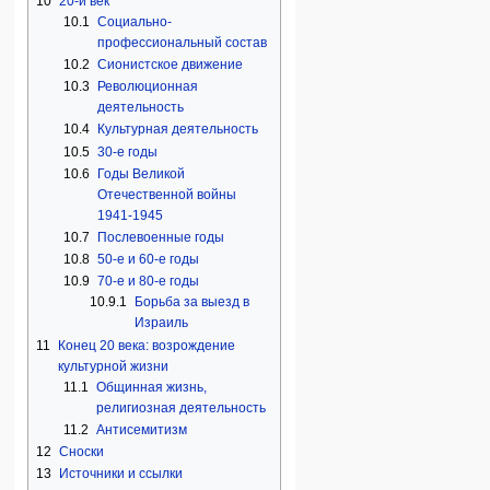
10
20-й век
10.1
Социально-
профессиональный состав
10.2
Сионистское движение
10.3
Революционная
деятельность
10.4
Культурная деятельность
10.5
30-е годы
10.6
Годы Великой
Отечественной войны
1941-1945
10.7
Послевоенные годы
10.8
50-е и 60-е годы
10.9
70-е и 80-е годы
10.9.1
Борьба за выезд в
Израиль
11
Конец 20 века: возрождение
культурной жизни
11.1
Общинная жизнь,
религиозная деятельность
11.2
Антисемитизм
12
Сноски
13
Источники и ссылки