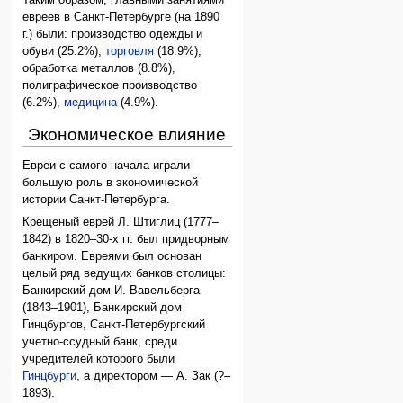
Таким образом, главными занятиями
евреев в Санкт-Петербурге (на 1890
г.) были: производство одежды и
обуви (25.2%),
торговля
(18.9%),
обработка металлов (8.8%),
полиграфическое производство
(6.2%),
медицина
(4.9%).
Экономическое влияние
Евреи с самого начала играли
большую роль в экономической
истории Санкт-Петербурга.
Крещеный еврей Л. Штиглиц (1777–
1842) в 1820–30-х гг. был придворным
банкиром. Евреями был основан
целый ряд ведущих банков столицы:
Банкирский дом И. Вавельберга
(1843–1901), Банкирский дом
Гинцбургов, Санкт-Петербургский
учетно-ссудный банк, среди
учредителей которого были
Гинцбурги
, а директором — А. Зак (?–
1893).