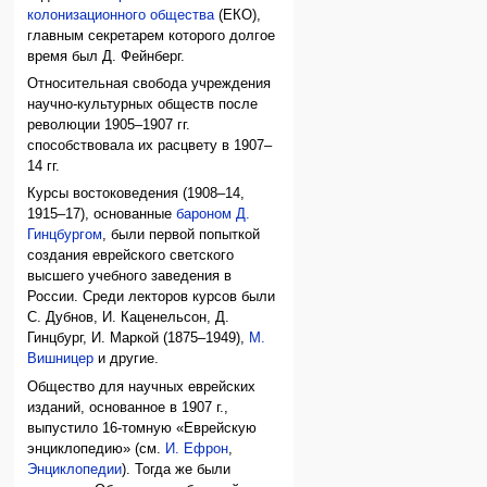
колонизационного общества
(ЕКО),
главным секретарем которого долгое
время был Д. Фейнберг.
Относительная свобода учреждения
научно-культурных обществ после
революции 1905–1907 гг.
способствовала их расцвету в 1907–
14 гг.
Курсы востоковедения (1908–14,
1915–17), основанные
бароном Д.
Гинцбургом
, были первой попыткой
создания еврейского светского
высшего учебного заведения в
России. Среди лекторов курсов были
С. Дубнов, И. Каценельсон, Д.
Гинцбург, И. Маркой (1875–1949),
М.
Вишницер
и другие.
Общество для научных еврейских
изданий, основанное в 1907 г.,
выпустило 16-томную «Еврейскую
энциклопедию» (см.
И. Ефрон
,
Энциклопедии
). Тогда же были