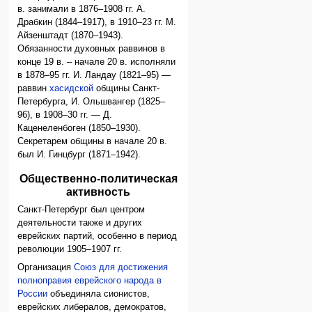
в. занимали в 1876–1908 гг. А.
Драбкин (1844–1917), в 1910–23 гг. М.
Айзенштадт (1870–1943).
Обязанности духовных раввинов в
конце 19 в. – начале 20 в. исполняли
в 1878–95 гг. И. Ландау (1821–95) —
раввин
хасидской
общины Санкт-
Петербурга, И. Ольшвангер (1825–
96), в 1908–30 гг. — Д.
Каценеленбоген (1850–1930).
Секретарем общины в начале 20 в.
был И. Гинцбург (1871–1942).
Общественно-политическая
активность
Санкт-Петербург был центром
деятельности также и других
еврейских партий, особенно в период
революции 1905–1907 гг.
Организация
Союз для достижения
полноправия еврейского народа в
России
объединяла сионистов,
еврейских либералов, демократов,