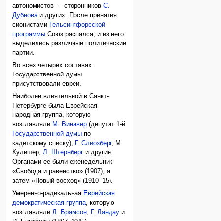
автономистов — сторонников
С.
Дубнова
и других. После принятия
сионистами
Гельсингфорсской
программы
Союз распался, и из него
выделились различные политические
партии.
Во всех четырех составах
Государственной думы
присутствовали евреи.
Наиболее влиятельной в Санкт-
Петербурге была Еврейская
народная группа, которую
возглавляли
М. Винавер
(депутат 1-й
Государственной думы
по
кадетскому списку),
Г. Слиозберг
, М.
Кулишер,
Л. Штернберг
и другие.
Органами ее были еженедельник
«Свобода и равенство» (1907), а
затем «Новый восход» (1910–15).
Умеренно-радикальная
Еврейская
демократическая группа
, которую
возглавляли
Л. Брамсон
,
Г. Ландау
и