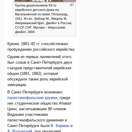
Группа дошкольников 93-го
еврейского детского дома на
Васильевском острове. Петроград,
1921. Из кн.: Бейзер М., Мицель М.
Американский брат: Джойнт в России,
СССР, СНГ. Москва – Иерусалим:
Джойнт, 2004.
Кризис 1881–82 гг. способствовал
пробуждению российского еврейства.
Одним из первых проявлений этого
был созыв в Санкт-Петербурге двух
съездов представителей еврейских
общин (1881, 1882), которые
обсуждали также роль еврейской
эмиграции.
В Санкт-Петербурге возникают
палестинофильские кружки
, среди
них студенческое общество Аhават
Цион, насчитывавшее 80 членов.
Видными участниками
палестинофильского движения в
Санкт-Петербурге были
В. Берман
и
А. Волынский
, под редакцией