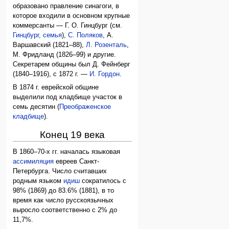
образовано правление синагоги, в
которое входили в основном крупные
коммерсанты — Г. О. Гинцбург (см.
Гинцбург, семья
),
С. Поляков
, А.
Варшавский (1821–88),
Л. Розенталь
,
М. Фридланд (1826–99) и другие.
Секретарем общины был Д. Фейнберг
(1840–1916), с 1872 г. —
И. Гордон
.
В 1874 г. еврейской общине
выделили под кладбище участок в
семь десятин (
Преображенское
кладбище
).
Конец 19 века
В 1860–70-х гг. началась языковая
ассимиляция
евреев Санкт-
Петербурга. Число считавших
родным языком
идиш
сократилось с
98% (1869) до 83.6% (1881), в то
время как число русскоязычных
выросло соответственно с 2% до
11,7%.