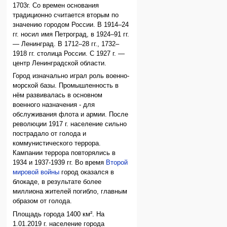
1703г. Со времен основания
традиционно считается вторым по
значению городом России. В 1914–24
гг. носил имя Петроград, в 1924–91 гг.
— Ленинград. В 1712–28 гг., 1732–
1918 гг. столица России. С 1927 г. —
центр Ленинградской области.
Город изначально играл роль военно-
морской базы. Промышленность в
нём развивалась в основном
военного назначения - для
обслуживания флота и армии. После
революции 1917 г. население сильно
пострадало от голода и
коммунистического террора.
Кампании террора повторялись в
1934 и 1937-1939 гг. Во время
Второй
мировой войны
город оказался в
блокаде, в результате более
миллиона жителей погибло, главным
образом от голода.
Площадь города 1400 км². На
1.01.2019 г. население города