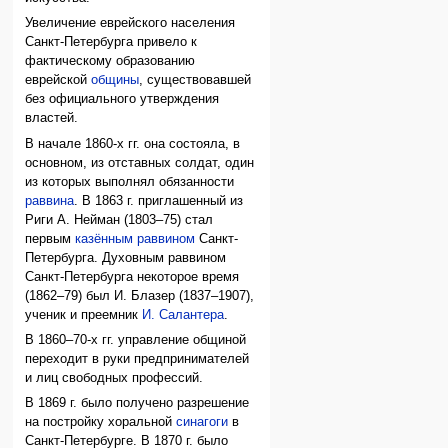
Увеличение еврейского населения
Санкт-Петербурга привело к
фактическому образованию
еврейской
общины
, существовавшей
без официального утверждения
властей.
В начале 1860-х гг. она состояла, в
основном, из отставных солдат, один
из которых выполнял обязанности
раввина
. В 1863 г. приглашенный из
Риги А. Нейман (1803–75) стал
первым
казённым раввином
Санкт-
Петербурга. Духовным раввином
Санкт-Петербурга некоторое время
(1862–79) был И. Блазер (1837–1907),
ученик и преемник
И. Салантера
.
В 1860–70-х гг. управление общиной
переходит в руки предпринимателей
и лиц свободных профессий.
В 1869 г. было получено разрешение
на постройку хоральной
синагоги
в
Санкт-Петербурге. В 1870 г. было