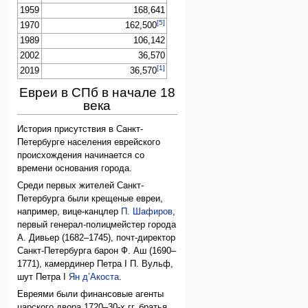
1959
168,641
[5]
1970
162,500
1989
106,142
2002
36,570
[1]
2019
36,570
Евреи в СПб в начале 18
века
История присутствия в Санкт-
Петербурге населения еврейского
происхождения начинается со
времени основания города.
Среди первых жителей Санкт-
Петербурга были крещеные евреи,
например, вице-канцлер
П. Шафиров
,
первый генерал-полицмейстер города
А. Дивьер (1682–1745), почт-директор
Санкт-Петербурга барон Ф. Аш (1690–
1771), камердинер Петра I П. Вульф,
шут Петра I
Ян д’Акоста
.
Евреями были финансовые агенты
царского двора 1720–30-х гг. братья