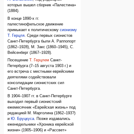
которых вышел сборник «Палестина»
(1884).
В конце 1890-х гг.
палестинофильское движение
примыкает к политическому
сионизму
Т. Герцля
. Среди первых сионистов
Санкт-Петербурга были А. Раппопорт
(1862–1928), М. Закс (1860–1945), С.
Вейсенберг (1867–1928).
Посещение
Т. Герцлем
Санкт-
Петербурга (7–15 августа 1903 г.) и
его встреча с местными еврейскими
деятелями содействовали
консолидации сионистских сил
Санкт-Петербурга.
В 1904–1907 гг. в Санкт-Петербурге
выходил первый сионистский
ежемесячник «Еврейская жизнь» под
редакцией М. Марголина (1862–193?)
и
Ю. Бруцкуса
. Позже издавались
еженедельники «Хроника еврейской
жизни» (1905–1906) и «Рассвет»