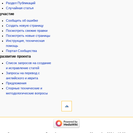
Раздел Публикаций
Случайная статья
участие
Сообщить об ошибке
Создать новую страницу
Посмотреть свежие правки
Посмотреть новые страницы
Инструкция, техническая
помощь
Портал Сообщества
развитие проекта
Список запросов на создание
и исправление статей
Запросы на перевод с
английского и иврита
Предложения
Спорные технические и
методологические вопросы
инструменты
Ссылки
сюда
Связанные
категории
правки
Израиль:Страна и
Служебные
государство
страницы
Иудаизм