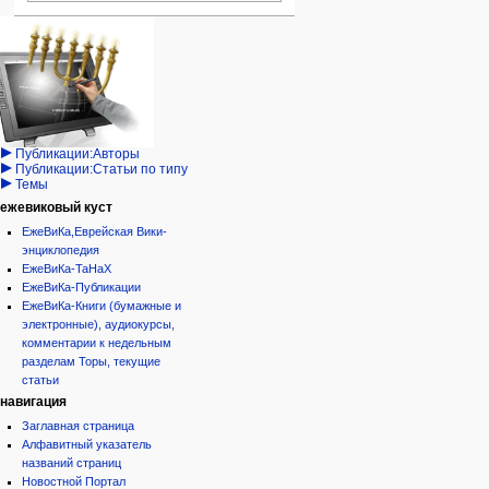
Навигация
персональные инструменты
действия на странице
категории
Израиль:Страна и
войти
статья
государство
запрос
обсуждение
Иудаизм
учётной
читать
Народ
записи
просмотр
Проекты
кода
Проекты/Участники/
дополнения
история
Публикации:Авторы
Публикации:Статьи по типу
Темы
ежевиковый куст
ЕжеВиКа,Еврейская Вики-
энциклопедия
ЕжеВиКа-ТаНаХ
ЕжеВиКа-Публикации
ЕжеВиКа-Книги (бумажные и
электронные), аудиокурсы,
комментарии к недельным
разделам Торы, текущие
статьи
навигация
Заглавная страница
Алфавитный указатель
названий страниц
Новостной Портал