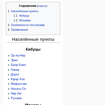
Содержание
1
Населённые пункты
1.1
Кибуцы
1.2
Мошавы
2
Особенности обстановки
3
Примечания
Населённые пункты
Кибуцы
Ор hа-Нер
Эрез
Брор-Хаил
Гевим
Дорот
Кфар Аза
Мефалсим
Нахаль-Оз
Нир Ам
Рухама
Мошавы