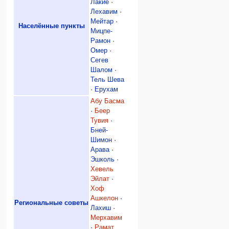
Лакие
·
Лехавим
·
Мейтар
·
Населённые пункты
Мицпе-
Рамон
·
Омер
·
Сегев
Шалом
·
Тель Шева
·
Ерухам
Абу Басма
·
Беер
Тувия
·
Бней-
Шимон
·
Арава
·
Эшколь
·
Хевель
Эйлат
·
Хоф
Ашкелон
·
Региональные советы
Лахиш
·
Мерхавим
·
Рамат