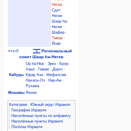
Негев
·
Сдот
Негев
·
Шаар hа-
Негев
·
Шафир
·
Тамар
·
Йоав
Региональный
п
·
о
·
р
совет Шаар hа-Негев
Ор hа-Нер
·
Эрез
·
Брор-
Хаил
·
Гевим
·
Дорот
·
Кибуцы
Кфар Аза
·
Мефалсим
·
Нахаль-Оз
·
Нир-Ам
·
Рухама
Мошавы
Яхини
Категории
:
Южный округ Израиля
География Израиля
Населённые пункты по алфавиту
Населённые пункты Израиля
Посёлки Израиля