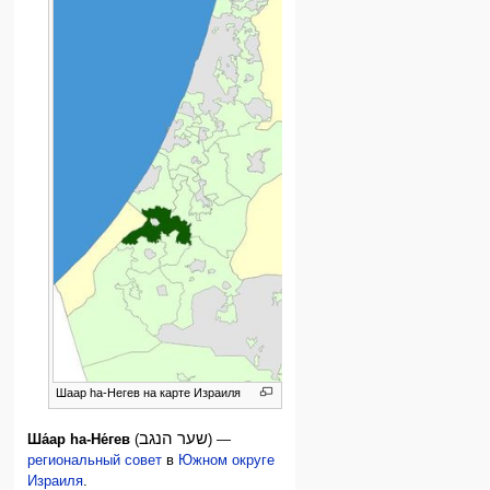
Шаар ha-Негев на карте Израиля
שער הנגב
Ша́ар ha-Не́гев
(
) —
региональный совет
в
Южном округе
Израиля
.