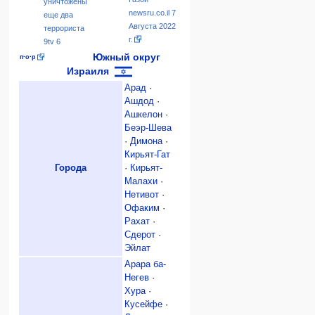
уничтожены
newsru.co.il 7
еще два
Августа 2022
террориста
г.
9tv 6
Южный округ
п
·
о
·
р
Израиля
Арад
·
Ашдод
·
Ашкелон
·
Беэр-Шева
·
Димона
·
Кирьят-Гат
Города
·
Кирьят-
Малахи
·
Нетивот
·
Офаким
·
Рахат
·
Сдерот
·
Эйлат
Арара ба-
Негев
·
Хура
·
Кусейфе
·