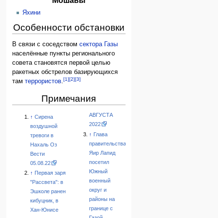
Яхини
Особенности обстановки
В связи с соседством
сектора Газы
населённые пункты регионального
совета становятся первой целью
ракетных обстрелов базирующихся
[1]
[2]
[3]
там
террористов
.
Примечания
АВГУСТА
↑
Сирена
2022
воздушной
↑
Глава
тревоги в
правительства
Нахаль Оз
Яир Лапид
Вести
посетил
05.08.22
Южный
↑
Первая заря
военный
"Рассвета": в
округ и
Эшколе ранен
районы на
кибуцник, в
границе с
Хан-Юнисе
Газой