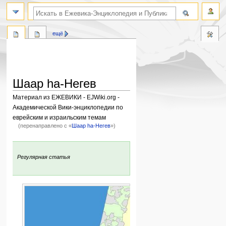
поиск по словам
ещё
Шаар ha-Негев
Материал из ЕЖЕВИКИ - EJWiki.org -
Академической Вики-энциклопедии по
еврейским и израильским темам
(перенаправлено с «
Шаар hа-Негев
»)
Перейти
Перейти
к
к
:
Регулярная статья
навигации
поиску