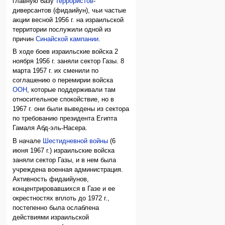
главную базу
террористов
-
диверсантов (фидаийун), чьи частые
акции весной 1956 г. на израильской
территории послужили одной из
причин
Синайской кампании
.
В ходе боев израильские войска 2
ноября 1956 г. заняли сектор Газы. 8
марта 1957 г. их сменили по
соглашению о перемирии войска
ООН
, которые поддерживали там
относительное спокойствие, но в
1967 г. они были выведены из сектора
по требованию президента Египта
Гамаля Абд-эль-Насера.
В начале
Шестидневной войны
(6
июня 1967 г.) израильские войска
заняли сектор Газы, и в нем была
учреждена военная администрация.
Активность фидаийунов,
концентрировавшихся в Газе и ее
окрестностях вплоть до 1972 г.,
постепенно была ослаблена
действиями израильской