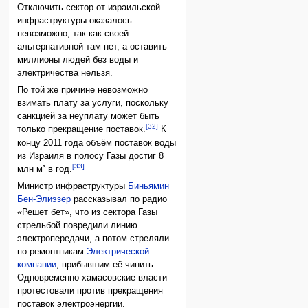
Отключить сектор от израильской
инфраструктуры оказалось
невозможно, так как своей
альтернативной там нет, а оставить
миллионы людей без воды и
электричества нельзя.
По той же причине невозможно
взимать плату за услуги, поскольку
санкцией за неуплату может быть
[32]
только прекращение поставок.
К
концу 2011 года объём поставок воды
из Израиля в полосу Газы достиг 8
[33]
млн м³ в год.
Министр инфраструктуры
Биньямин
Бен-Элиэзер
рассказывал по радио
«Решет бет», что из сектора Газы
стрельбой повредили линию
электропередачи, а потом стреляли
по ремонтникам
Электрической
компании
, прибывшим её чинить.
Одновременно хамасовские власти
протестовали против прекращения
поставок электроэнергии.