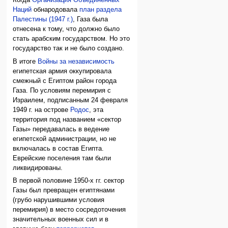
Когда
Организация Объединенных
Наций
обнародовала
план раздела
Палестины (1947 г.)
, Газа была
отнесена к тому, что должно было
стать арабским государством. Но это
государство так и не было создано.
В итоге
Войны за независимость
египетская армия оккупировала
смежный с Египтом район города
Газа. По условиям перемирия с
Израилем, подписанным 24 февраля
1949 г. на острове
Родос
, эта
территория под названием «сектор
Газы» передавалась в ведение
египетской администрации, но не
включалась в состав Египта.
Еврейские поселения там были
ликвидированы.
В первой половине 1950-х гг. сектор
Газы был превращен египтянами
(грубо нарушившими условия
перемирия) в место сосредоточения
значительных военных сил и в