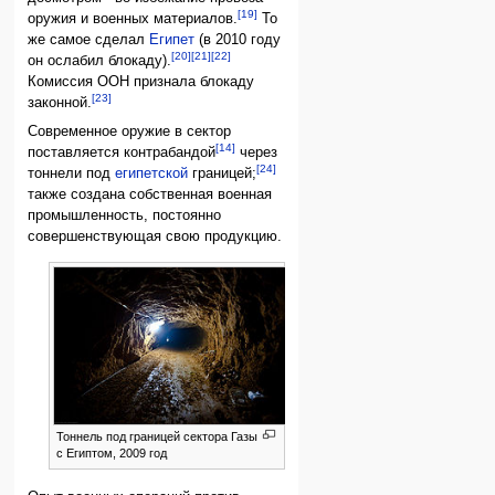
[19]
оружия и военных материалов.
То
же самое сделал
Египет
(в 2010 году
[20]
[21]
[22]
он ослабил блокаду).
Комиссия ООН признала блокаду
[23]
законной.
Современное оружие в сектор
[14]
поставляется контрабандой
через
[24]
тоннели под
египетской
границей;
также создана собственная военная
промышленность, постоянно
совершенствующая свою продукцию.
Тоннель под границей сектора Газы
с Египтом, 2009 год