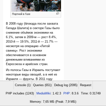
Портной в Газе
В 2008 году (блока­да после захвата
Гилада Шалита) в секторе Газы было
снижение объёмов экономики на
6.1%, затем в 2009-м — рост 8.4%,
2010-й — 19.5%, 2011-й — 21.7% —
несмотря на опе­рацию «Литой
свинец». Рост экономики
обеспечивается в основном
денежными вливаниями из
Евросоюза и арабских стран.
Из полосы Газы в Израиль поступают
некоторые виды овощей, а в неё из
Израиля — фрукты. В 2011 году
ввезено 66,000 тонн овощей, в
Console (1)
Queries (651)
Debug log (2095)
Request
[38]
2012 — 38,000.
PHP includes (1243)
MediaWiki
: 1.42.3
PHP
: 8.3.6
Time: 0.31749
Во время
Второй Ливанской войны
на
радио «Решет бет» позвонил
Memory: 7,65 МБ (Peak: 7,9 МБ)
владелец фабрики высокой моды и