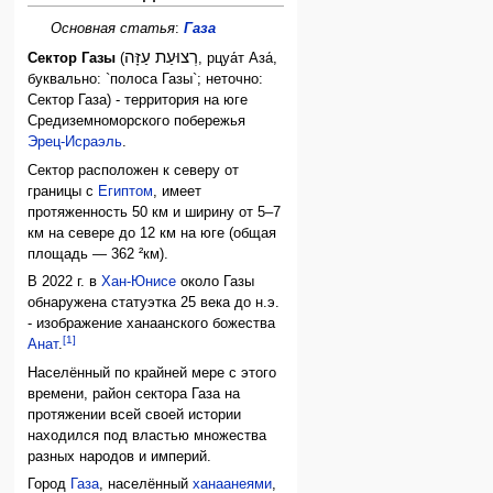
Основная статья
:
Газа
רְצוּעַת עַזָּה
Сектор Газы
(
, рцуа́т Аза́,
буквально: `полоса Газы`; неточно:
Сектор Газа) - территория на юге
Средиземноморского побережья
Эрец-Исраэль
.
Сектор расположен к северу от
границы с
Египтом
, имеет
протяженность 50 км и ширину от 5–7
км на севере до 12 км на юге (общая
площадь — 362 ²км).
В 2022 г. в
Хан-Юнисе
около Газы
обнаружена статуэтка 25 века до н.э.
- изображение ханаанского божества
[1]
Анат
.
Населённый по крайней мере с этого
времени, район сектора Газа на
протяжении всей своей истории
находился под властью множества
разных народов и империй.
Город
Газа
, населённый
ханаанеями
,