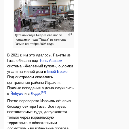
Детский сад в Беер-Шеве после
попадания туда "Града" из сектора
Газы в сентябре 2008 года
В 2021 г. им это удалось. Ракеты из
Газы сбивала над
Тель-Авивом
система «Железный купол», обломки
упали на жилой дом в
Бней-Браке
.
Под обстрелом оказались
центральные районы Израиля.
Прямые попадания в дома случились
[18]
в
Йеhуде
и в
Лоде
.
После переворота Израиль объявил
блокаду сектора Газы. Все грузы,
поставляемые туда, допускаются
только через израильскую
территорию с обязательным
досмотром - во избежание провоза