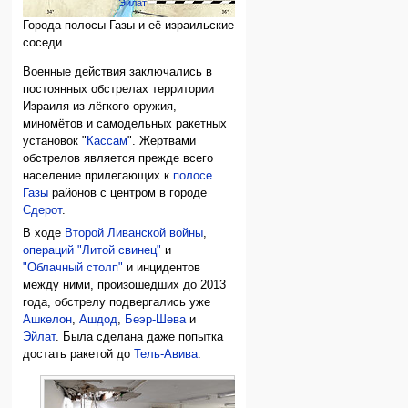
Эйлат
Города полосы Газы и её израильские
соседи.
Военные действия заключались в
постоянных обстрелах территории
Израиля из лёгкого оружия,
миномётов и самодельных ракетных
установок "
Кассам
". Жертвами
обстрелов является прежде всего
население прилегающих к
полосе
Газы
районов с центром в городе
Сдерот
.
В ходе
Второй Ливанской войны
,
операций "Литой свинец"
и
"Облачный столп"
и инцидентов
между ними, произошедших до 2013
года, обстрелу подвергались уже
Ашкелон
,
Ашдод
,
Беэр-Шева
и
Эйлат
. Была сделана даже попытка
достать ракетой до
Тель-Авива
.