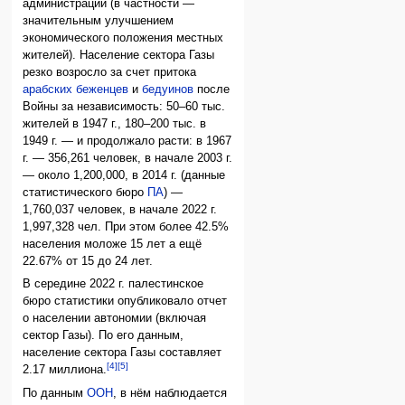
администрации (в частности —
значительным улучшением
экономического положения местных
жителей). Население сектора Газы
резко возросло за счет притока
арабских беженцев
и
бедуинов
после
Войны за независимость: 50–60 тыс.
жителей в 1947 г., 180–200 тыс. в
1949 г. — и продолжало расти: в 1967
г. — 356,261 человек, в начале 2003 г.
— около 1,200,000, в 2014 г. (данные
статистического бюро
ПА
) —
1,760,037 человек, в начале 2022 г.
1,997,328 чел. При этом более 42.5%
населения моложе 15 лет а ещё
22.67% от 15 до 24 лет.
В середине 2022 г. палестинское
бюро статистики опубликовало отчет
о населении автономии (включая
сектор Газы). По его данным,
население сектора Газы составляет
[4]
[5]
2.17 миллиона.
По данным
ООН
, в нём наблюдается