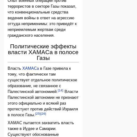
Опыт военных операций против
террористов в секторе Газы показал,
что конвенциональные средства
ведения войны в ответ на агрессию
оттуда неприменимы: это приведёт к
неприемлемым жертвам среди
гражданского населения.
Политические эффекты
власти ХАМАСа в полосе
Газы
Власть
ХАМАСа
в Газе привела к
тому, что фактически там
существует отдельное политическое
образование, не связанное с
[14]
Палестинской автономией.
Власти
Палестинской автономии не признают
этого официально и всякий раз
протестуют против действий Израиля
[25]
[26]
в полосе Газы.
ХАМАС пытается захватить власть
также в Иудее и Самарии.
Существуют обоснованные