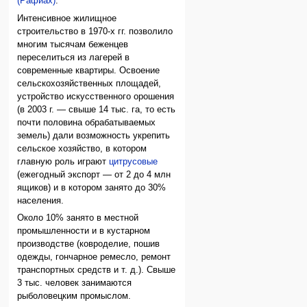
(Рафиах)
.
Интенсивное жилищное
строительство в 1970-х гг. позволило
многим тысячам беженцев
переселиться из лагерей в
современные квартиры. Освоение
сель­ско­хо­зяй­ст­вен­ных площадей,
устройство искусственного орошения
(в 2003 г. — свыше 14 тыс. га, то есть
почти половина обрабатываемых
земель) дали возможность укрепить
сельское хозяйство, в котором
главную роль играют
цитрусовые
(ежегодный экспорт — от 2 до 4 млн
ящиков) и в котором занято до 30%
населения.
Около 10% занято в местной
промышленности и в кустарном
производстве (ковроделие, пошив
одежды, гончарное ремесло, ремонт
транспортных средств и т. д.). Свыше
3 тыс. человек занимаются
рыболовецким промыслом.