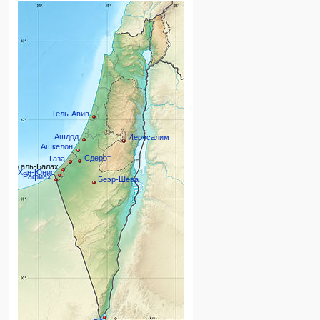
Тель-Авив
Ашдод
Иерусалим
Ашкелон
Сдерот
Газа
Дир аль-Балах
Хан-Юнис
Рафиах
Беэр-Шева