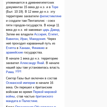
упоминается в древнеегипетских
документах 15 века до н.э. и в
Торе
(Быт. 10:19). В 12 веке до н.э. эту
территорию захватили
филистимляне
и создали там Пентаполис - союз
пяти городов-государств. В конце 11
века до н.э. её завоевал
царь Давид
.
Затем ею владели
Ассирия
,
Египет
,
Вавилон
,
Иран
,
Македония
. Через
неё проходил караванный путь из
Египта
в
Ханаан
,
Финикию
и
арамейские
государства.
В начале 1 века до н.э. территорию
захватил
Александр Янай
. В начале
нашей эры там установилась власть
[2]
[3]
Рима
.
Сектор Газы был включен в состав
Османской империи
в начале 16
века. Он перешел к британским
войскам во время
Первой мировой
войны
, став частью
британского
мандата в Палестине
.