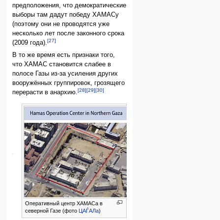
предположения, что демократические
выборы там дадут победу ХАМАСу
(поэтому они не проводятся уже
несколько лет после законного срока
[27]
(2009 года).
В то же время есть признаки того,
что ХАМАС становится слабее в
полосе Газы из-за усиления других
вооружённых группировок, грозящего
[28]
[29]
[30]
перерасти в анархию.
Привязка
полосы
Газы
к
Израилю
Оперативный центр ХАМАСа в
северной Газе (фото
ЦАЃАЛа
)