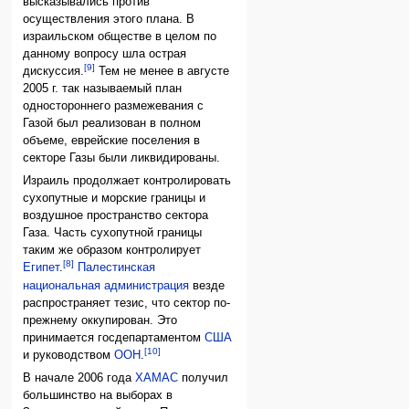
высказывались против
осуществления этого плана. В
израильском обществе в целом по
данному вопросу шла острая
[9]
дискуссия.
Тем не менее в августе
2005 г. так называемый план
одностороннего размежевания с
Газой был реализован в полном
объеме, еврейские поселения в
секторе Газы были ликвидированы.
Израиль продолжает контролировать
сухопутные и морские границы и
воздушное пространство сектора
Газа. Часть сухопутной границы
таким же образом контролирует
[8]
Египет
.
Палестинская
национальная администрация
везде
распространяет тезис, что сектор по-
прежнему оккупирован. Это
принимается госдепартаментом
США
[10]
и руководством
ООН
.
В начале 2006 года
ХАМАС
получил
большинство на выборах в