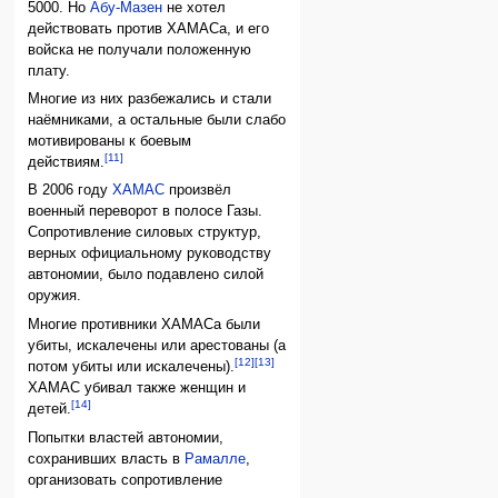
5000. Но
Абу-Мазен
не хотел
действовать против ХАМАСа, и его
войска не получали положенную
плату.
Многие из них разбежались и стали
наёмниками, а остальные были слабо
мотивированы к боевым
[11]
действиям.
В 2006 году
ХАМАС
произвёл
военный переворот в полосе Газы.
Сопротивление силовых структур,
верных официальному руководству
автономии, было подавлено силой
оружия.
Многие противники ХАМАСа были
убиты, искалечены или арестованы (а
[12]
[13]
потом убиты или искалечены).
ХАМАС убивал также женщин и
[14]
детей.
Попытки властей автономии,
сохранивших власть в
Рамалле
,
организовать сопротивление