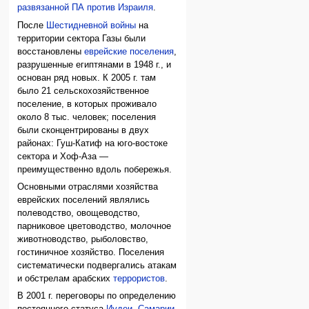
развязанной ПА против Израиля
.
После
Шестидневной войны
на
территории сектора Газы были
восстановлены
еврейские поселения
,
разрушенные египтянами в 1948 г., и
основан ряд новых. К 2005 г. там
было 21 сель­ско­хо­зяй­ст­вен­ное
поселение, в которых проживало
около 8 тыс. человек; поселения
были сконцентрированы в двух
районах: Гуш-Катиф на юго-востоке
сектора и Хоф-Аза —
преимущественно вдоль побережья.
Основными отраслями хозяйства
еврейских поселений являлись
полеводство, овощеводство,
парниковое цветоводство, молочное
животноводство, рыболовство,
гостиничное хозяйство. Поселения
систематически подвергались атакам
и обстрелам арабских
террористов
.
В 2001 г. переговоры по определению