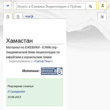
поиск по словам
ещё
Хамастан
Материал из ЕЖЕВИКИ - EJWiki.org -
Академической Вики-энциклопедии по
еврейским и израильским темам
(перенаправлено с «
Сектор Газы
»)
Перейти
Перейти
Источник:
к
к
навигации
поиску
:
Регулярная статья
Л.Гроервейдл
ния:
15.06.2013