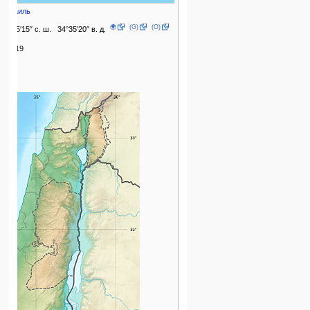
Израиль
🌍
(G)
(O)
31°25′15″ с. ш. 34°35′20″ в. д.
56,019
2024
1956