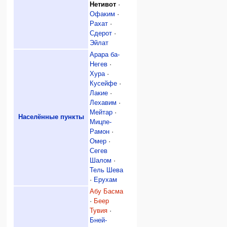
Нетивот
·
Офаким
·
Рахат
·
Сдерот
·
Эйлат
Арара ба-
Негев
·
Хура
·
Кусейфе
·
Лакие
·
Лехавим
·
Мейтар
·
Населённые пункты
Мицпе-
Рамон
·
Омер
·
Сегев
Шалом
·
Тель Шева
·
Ерухам
Абу Басма
·
Беер
Тувия
·
Бней-