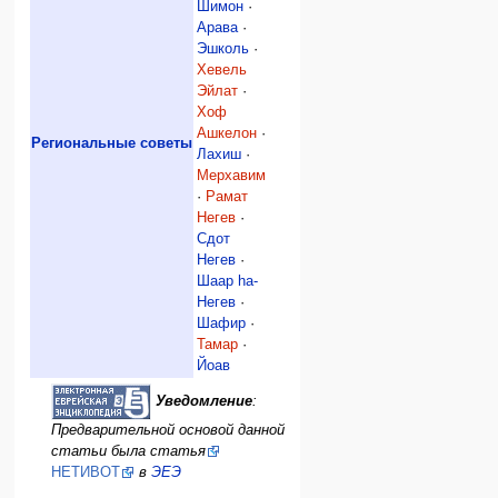
Шимон
·
Арава
·
Эшколь
·
Хевель
Эйлат
·
Хоф
Ашкелон
·
Региональные советы
Лахиш
·
Мерхавим
·
Рамат
Негев
·
Сдот
Негев
·
Шаар hа-
Негев
·
Шафир
·
Тамар
·
Йоав
Уведомление
:
Предварительной основой данной
статьи была статья
НЕТИВОТ
в
ЭЕЭ