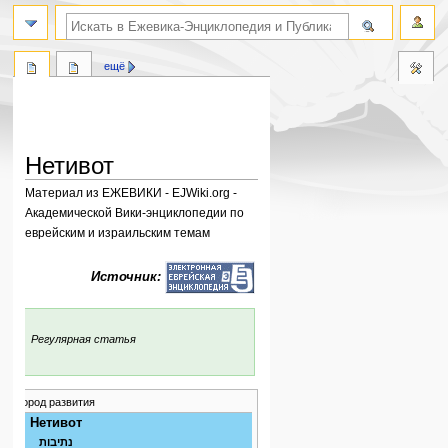
поиск по словам
ещё
Нетивот
Материал из ЕЖЕВИКИ - EJWiki.org -
Академической Вики-энциклопедии по
еврейским и израильским темам
Перейти
Перейти
Источник:
к
к
навигации
поиску
:
Регулярная статья
Город развития
Нетивот
נתיבות