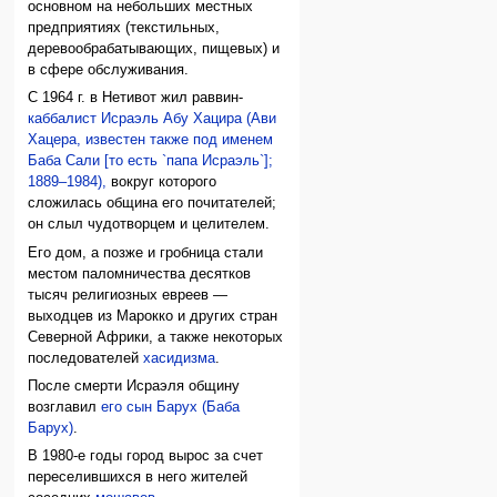
основном на небольших местных
предприятиях (текстильных,
деревообрабатывающих, пищевых) и
в сфере обслуживания.
С 1964 г. в Нетивот жил раввин-
каббалист
Исраэль Абу Хацира (Ави
Хацера, известен также под именем
Баба Сали [то есть `папа Исраэль`];
1889–1984),
вокруг которого
сложилась община его почитателей;
он слыл чудотворцем и целителем.
Его дом, а позже и гробница стали
местом паломничества десятков
тысяч религиозных евреев —
выходцев из Марокко и других стран
Северной Африки, а также некоторых
последователей
хасидизма
.
После смерти Исраэля общину
возглавил
его сын Барух (Баба
Барух)
.
В 1980-е годы город вырос за счет
переселившихся в него жителей