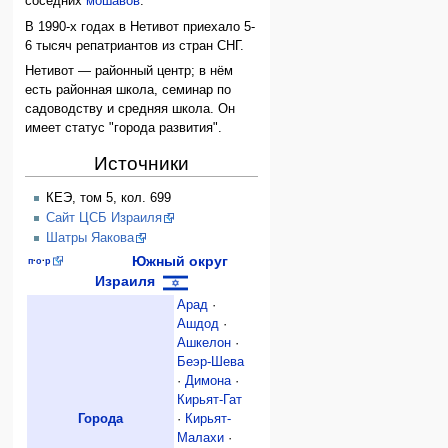
соседних
мошавов
.
В 1990-х годах в Нетивот приехало 5-
6 тысяч репатриантов из стран СНГ.
Нетивот — районный центр; в нём
есть районная школа, семинар по
садоводству и средняя школа. Он
имеет статус "города развития".
Источники
КЕЭ, том 5, кол. 699
Сайт ЦСБ Израиля
Шатры Яакова
Южный округ
п
·
о
·
р
Израиля
Арад
·
Ашдод
·
Ашкелон
·
Беэр-Шева
·
Димона
·
Кирьят-Гат
Города
·
Кирьят-
Малахи
·