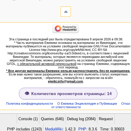
инструменты
Ссылки
сюда
Связанные
категории
правки
Израиль:Страна и
Служебные
государство
страницы
Иудаизм
Эта страница в последний раз была отредактирована 8 апреля 2026 в 09:38.
Народ
Версия
* Часть материалов Ежевики основана на материалах из Википедии, эти
Проекты
для
материалы публикуется на условиях свободной лицензии GNU Free Documentation
Проекты/Участники/
License http://www.gnu.org/copyleft/fdl.html, CC-BY-SA
печати
дополнения
http://creativecommons.org/licenses/by-sa/3.0/deed.ru, в соответствии с лицензией
Постоянная
Публикации:Авторы
Википедии. Те материалы, которые являются переводами английской или
ивритской Википедии, можно рапространять на условиях свободной лицензии
ссылка
Публикации:Статьи по типу
GFDL,
с обязательной активной гиперссылкой
на страницу Ежевики, содержащую
Темы
Сведения
этот перевод.
о странице
* Все другие материалы Ежевики нельзя распространять без ее разрешения.
ежевиковый куст
Если вам нужно такое разрешение, или вы хотите выяснить статус конкретных
ЕжеВиКа,Еврейская Вики-
материалов, - обратитесь, пожалуйста с запросом на мэйл
ejwiki.info@gmail.com
.
энциклопедия
ЕжеВиКа-ТаНаХ
ЕжеВиКа-Публикации
Количество просмотров страницы: 14
ЕжеВиКа-Книги (бумажные и
электронные), аудиокурсы,
Политика конфиденциальности
О Ежевика-Энциклопедия и Публикации
Отказ
от ответственности
комментарии к недельным
разделам Торы, текущие
статьи
Console (1)
Queries (646)
Debug log (2084)
Request
навигация
PHP includes (1243)
MediaWiki
: 1.42.3
PHP
: 8.3.6
Time: 0.30603
Заглавная страница