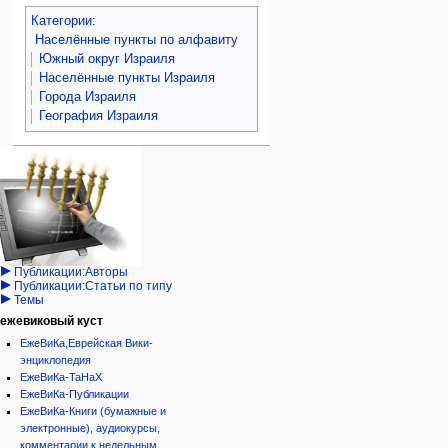
Категории
:
Населённые пункты по алфавиту
Южный округ Израиля
Населённые пункты Израиля
Города Израиля
География Израиля
Навигация
персональные инструменты
действия на странице
категории
Израиль:Страна и
войти
статья
государство
запрос
обсуждение
Иудаизм
учётной
читать
Народ
записи
просмотр
Проекты
кода
Проекты/Участники/
дополнения
история
Публикации:Авторы
Публикации:Статьи по типу
Темы
ежевиковый куст
ЕжеВиКа,Еврейская Вики-
энциклопедия
ЕжеВиКа-ТаНаХ
ЕжеВиКа-Публикации
ЕжеВиКа-Книги (бумажные и
электронные), аудиокурсы,
комментарии к недельным