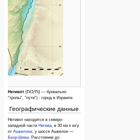
נְתִיבוֹת
Нетиво́т
(
— буквально
"тропы", "пути") - город в Израиле.
Географические данные
Нетивот находится в северо-
западной части
Негева
, в 30 км к югу
от
Ашкелона
, у шоссе Ашкелон —
Беэр-Шева
. Расстояние до