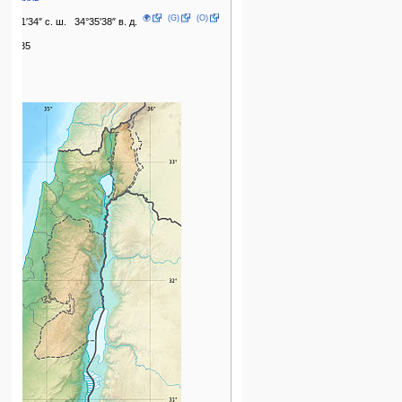
🌍
(G)
(O)
31°31′34″ с. ш. 34°35′38″ в. д.
27,635
2019
1951