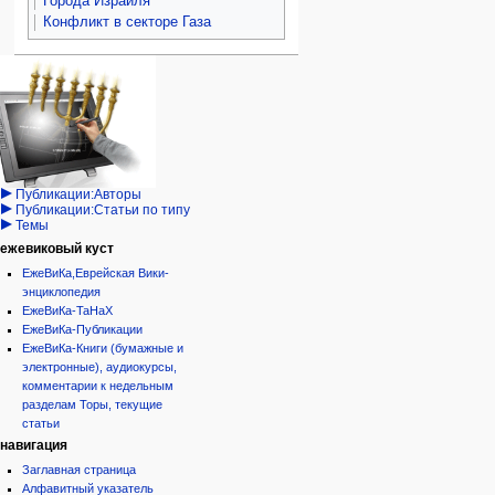
Города Израиля
Конфликт в секторе Газа
Навигация
персональные инструменты
действия на странице
категории
Израиль:Страна и
войти
статья
государство
запрос
обсуждение
Иудаизм
учётной
читать
Народ
записи
просмотр
Проекты
кода
Проекты/Участники/
дополнения
история
Публикации:Авторы
Публикации:Статьи по типу
Темы
ежевиковый куст
ЕжеВиКа,Еврейская Вики-
энциклопедия
ЕжеВиКа-ТаНаХ
ЕжеВиКа-Публикации
ЕжеВиКа-Книги (бумажные и
электронные), аудиокурсы,
комментарии к недельным
разделам Торы, текущие
статьи
навигация
Заглавная страница
Алфавитный указатель