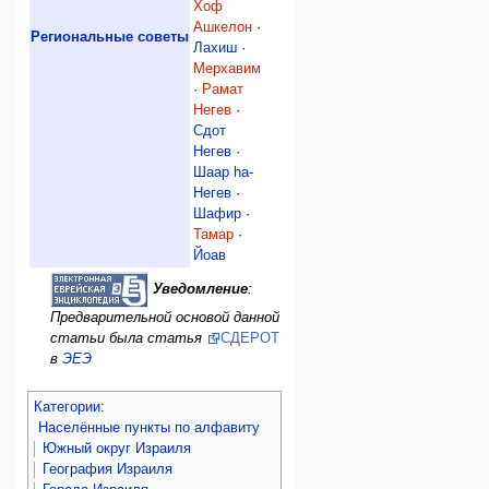
Хоф
Ашкелон
·
Региональные советы
Лахиш
·
Мерхавим
·
Рамат
Негев
·
Сдот
Негев
·
Шаар hа-
Негев
·
Шафир
·
Тамар
·
Йоав
Уведомление
:
Предварительной основой данной
статьи была статья
СДЕРОТ
в
ЭЕЭ
Категории
:
Населённые пункты по алфавиту
Южный округ Израиля
География Израиля