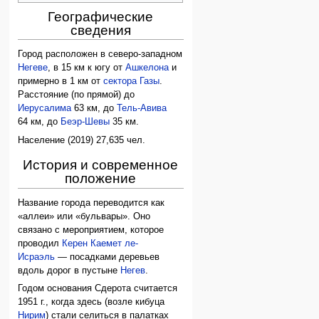
Географические
сведения
Город расположен в северо-западном
Негеве
, в 15 км к югу от
Ашкелона
и
примерно в 1 км от
сектора Газы
.
Расстояние (по прямой) до
Иерусалима
63 км, до
Тель-Авива
64 км, до
Беэр-Шевы
35 км.
Население (2019) 27,635 чел.
История и современное
положение
Название города переводится как
«аллеи» или «бульвары». Оно
связано с мероприятием, которое
проводил
Керен Каемет ле-
Исраэль
— посадками деревьев
вдоль дорог в пустыне
Негев
.
Годом основания Сдерота считается
1951 г., когда здесь (возле кибуца
Нирим
) стали селиться в палатках