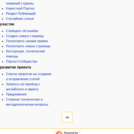
названий страниц
Новостной Портал
Раздел Публикаций
Случайная статья
участие
Сообщить об ошибке
Создать новую страницу
Посмотреть свежие правки
Посмотреть новые страницы
Инструкция, техническая
помощь
Портал Сообщества
развитие проекта
Список запросов на создание
и исправление статей
Запросы на перевод с
английского и иврита
Предложения
Спорные технические и
методологические вопросы
инструменты
Ссылки
сюда
Связанные
категории
правки