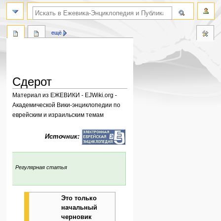
поиск по словам
ещё
Сдерот
Материал из ЕЖЕВИКИ - EJWiki.org -
Академической Вики-энциклопедии по
еврейским и израильским темам
Перейти
Перейти
Источник:
к
к
навигации
поиску
:
Регулярная статья
Это только
начальный
черновик