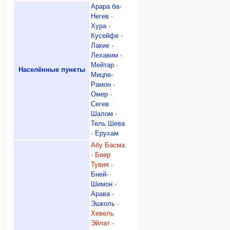
Арара ба-
Негев
·
Хура
·
Кусейфе
·
Лакие
·
Лехавим
·
Мейтар
·
Населённые пункты
Мицпе-
Рамон
·
Омер
·
Сегев
Шалом
·
Тель Шева
·
Ерухам
Абу Басма
·
Беер
Тувия
·
Бней-
Шимон
·
Арава
·
Эшколь
·
Хевель
Эйлат
·