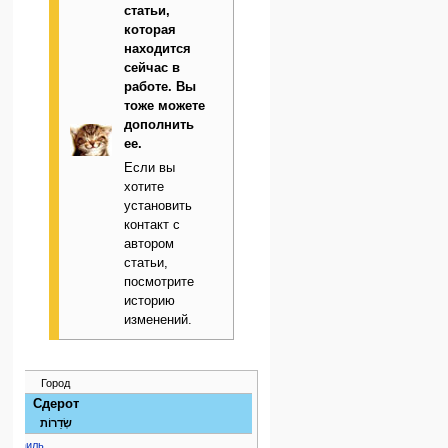
статьи,
которая
находится
сейчас в
работе. Вы
тоже можете
дополнить
ее.
Если вы
хотите
установить
контакт с
автором
статьи,
посмотрите
историю
изменений.
Город
Сдерот
שְׂדֵרוֹת
Израиль