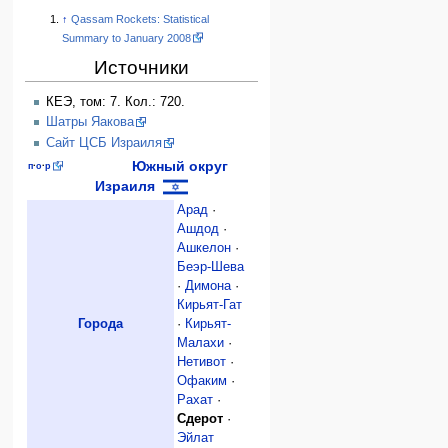
↑
Qassam Rockets: Statistical
Summary to January 2008
Источники
КЕЭ, том: 7. Кол.: 720.
Шатры Яакова
Сайт ЦСБ Израиля
Южный округ
п
·
о
·
р
Израиля
Арад
·
Ашдод
·
Ашкелон
·
Беэр-Шева
·
Димона
·
Кирьят-Гат
Города
·
Кирьят-
Малахи
·
Нетивот
·
Офаким
·
Рахат
·
Сдерот
·
Эйлат