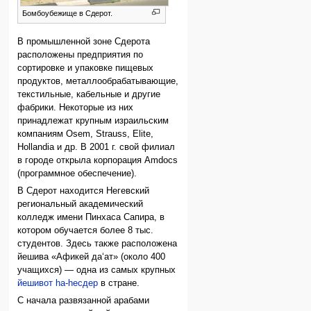
Бомбоубежище в Сдерот.
В промышленной зоне Сдерота
расположены предприятия по
сортировке и упаковке пищевых
продуктов, металло­обрабатывающие,
текстильные, кабельные и другие
фабрики. Некоторые из них
принадлежат крупным израильским
компаниям Osem, Strauss, Elite,
Hollandia и др. В 2001 г. свой филиал
в городе открыла корпорация Amdocs
(программное обеспечение).
В Сдерот находится Негевский
региональный академический
колледж имени Пинхаса Сапира, в
котором обучается более 8 тыс.
студентов. Здесь также расположена
йешива «Афикей да‘ат» (около 400
учащихся) — одна из самых крупных
йешивот hа-hесдер
в стране.
С начала развязанной арабами