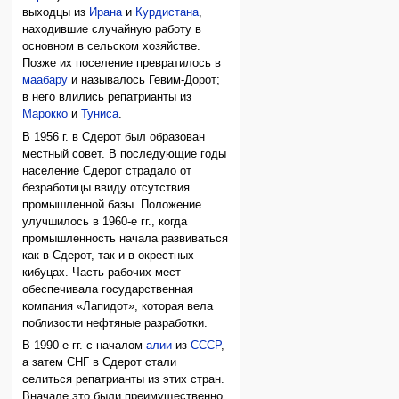
выходцы из
Ирана
и
Курдистана
,
находившие случайную работу в
основном в сельском хозяйстве.
Позже их поселение превратилось в
маабару
и называлось Гевим-Дорот;
в него влились репатрианты из
Марокко
и
Туниса
.
В 1956 г. в Сдерот был образован
местный совет. В последующие годы
население Сдерот страдало от
безработицы ввиду отсутствия
промышленной базы. Положение
улучшилось в 1960-е гг., когда
промышленность начала развиваться
как в Сдерот, так и в окрестных
кибуцах. Часть рабочих мест
обеспечивала государственная
компания «Лапидот», которая вела
поблизости нефтяные разработки.
В 1990-е гг. с началом
алии
из
СССР
,
а затем СНГ в Сдерот стали
селиться репатрианты из этих стран.
Вначале это были преимущественно