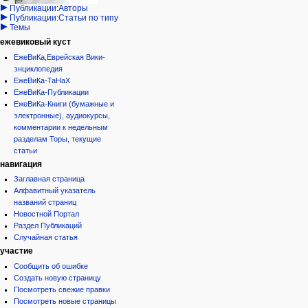
Публикации:Авторы
Публикации:Статьи по типу
Темы
ежевиковый куст
ЕжеВиКа,Еврейская Вики-
энциклопедия
ЕжеВиКа-ТаНаХ
ЕжеВиКа-Публикации
ЕжеВиКа-Книги (бумажные и
электронные), аудиокурсы,
комментарии к недельным
разделам Торы, текущие
статьи
навигация
Заглавная страница
Алфавитный указатель
названий страниц
Новостной Портал
Раздел Публикаций
Случайная статья
участие
Сообщить об ошибке
Создать новую страницу
Посмотреть свежие правки
Посмотреть новые страницы