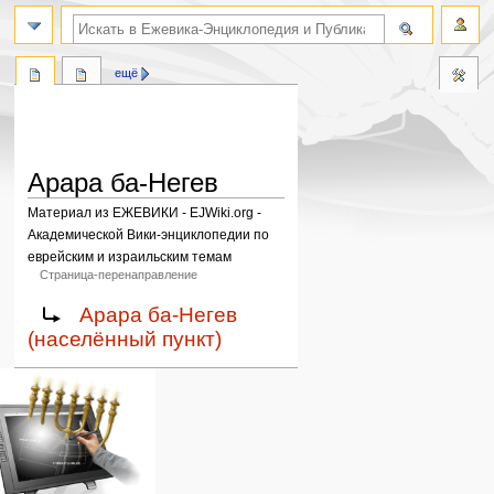
поиск по словам
ещё
Арара ба-Негев
Материал из ЕЖЕВИКИ - EJWiki.org -
Академической Вики-энциклопедии по
еврейским и израильским темам
Страница-перенаправление
Перейти
Перейти
Перенаправление на:
Арара ба-Негев
к
к
(населённый пункт)
навигации
поиску
Навигация
персональные инструменты
действия на странице
категории
Израиль:Страна и
войти
статья
государство
запрос
обсуждение
Иудаизм
учётной
читать
Народ
записи
просмотр
Проекты
кода
Проекты/Участники/
дополнения
история