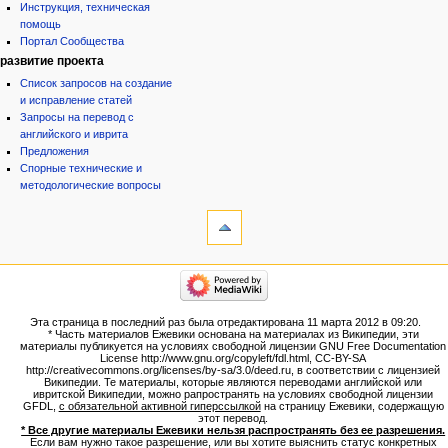
Инструкция, техническая
помощь
Портал Сообщества
развитие проекта
Список запросов на создание
и исправление статей
Запросы на перевод с
английского и иврита
Предложения
Спорные технические и
методологические вопросы
инструменты
Ссылки
сюда
Связанные
категории
правки
Израиль:Страна и
Служебные
государство
страницы
Иудаизм
Эта страница в последний раз была отредактирована 11 марта 2012 в 09:20.
Народ
Версия
* Часть материалов Ежевики основана на материалах из Википедии, эти
Проекты
для
материалы публикуется на условиях свободной лицензии GNU Free Documentation
Проекты/Участники/
License http://www.gnu.org/copyleft/fdl.html, CC-BY-SA
печати
дополнения
http://creativecommons.org/licenses/by-sa/3.0/deed.ru, в соответствии с лицензией
Постоянная
Публикации:Авторы
Википедии. Те материалы, которые являются переводами английской или
ивритской Википедии, можно рапространять на условиях свободной лицензии
ссылка
Публикации:Статьи по типу
GFDL,
с обязательной активной гиперссылкой
на страницу Ежевики, содержащую
Темы
Сведения
этот перевод.
о странице
* Все другие материалы Ежевики нельзя распространять без ее разрешения.
ежевиковый куст
Если вам нужно такое разрешение, или вы хотите выяснить статус конкретных