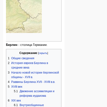
Берлин
- столица Германии.
Содержание
1
Общие сведения
2
История евреев Берлина в
средние века
3
Начало новой истории берлинской
общины - XVII в.
4
Раввины Берлина XVII - XVIII в.в.
5
XVIII век
5.1
Движение ассимиляции и
реформа иудаизма
6
XIX век
6.1
Внутриобщинные