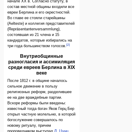
начале XX в. Согласно статуту, в
состав местной общины входили все
евреи Берлина и его окрестностей.
Во главе ее стояли старейшины
(Aelteste) и коллегия представителей
(Repräsentantenversammlung),
состоявшая из 21 члена и 15
кандидатов, которые избирались на
[2]
три года большинством голосов.
Внутриобщинные
разногласия и ассимиляция
среди евреев Берлина в XIX
веке
После 1812 г. в общине началось
сильное движение в пользу
религиозных реформ, разделившее
ее на две враждебные партии.
Вскоре реформы были введены:
известный тогда богач Яков Герц Бер
открыл частную молельню, в которой
богослужение совершалось по
новому ритуалу, причем
проповедником выступал
Л. Цунц
.