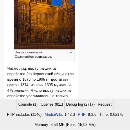
Новая синагога на
Ораниенбюргерштрассе.
Число лиц, выступивших из
еврейства (по берлинской общине) за
время с 1873 по 1906 гг. достигает
цифры 1874, из коих 1395 мужчин и
479 женщин. Число выступивших из
еврейства увеличилось не только
абсолютно, но также сравнительно с
Console (1)
Queries (811)
Debug log (2717)
Request
[3]
ростом берлинского еврейства.
По
отчету правления еврейской
PHP includes (1346)
MediaWiki
: 1.42.3
PHP
: 8.3.6
Time: 0.82175
берлинской общины 1907 г. за период
от 1 апреля 1904г. по 31 марта 1907 г.
Memory: 8,53 МБ (Peak: 15,03 МБ)
выступило из еврейства на