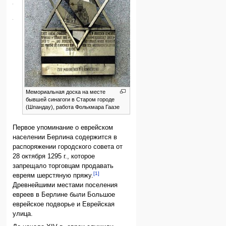
средние
века
Мемориальная доска на месте
бывшей синагоги в Старом городе
(Шпандау), работа Фолькмара Гаазе
Первое упоминание о еврейском
населении Берлина содержится в
распоряжении городского совета от
28 октября 1295 г., которое
запрещало торговцам продавать
[1]
евреям шерстяную пряжу.
Древнейшими местами поселения
евреев в Берлине были Большое
еврейское подворье и Еврейская
улица.