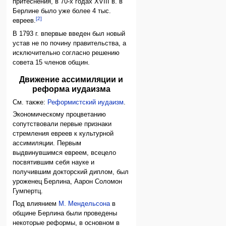
притеснения, в 70-х годах XVIII в. в
Берлине было уже более 4 тыс.
[2]
евреев.
В 1793 г. впервые введен был новый
устав не по почину правительства, а
исключительно согласно решению
совета 15 членов общин.
Движение ассимиляции и
реформа иудаизма
См. также:
Реформистский иудаизм
.
Экономическому процветанию
сопутствовали первые признаки
стремления евреев к культурной
ассимиляции. Первым
выдвинувшимся евреем, всецело
посвятившим себя науке и
получившим докторский диплом, был
уроженец Берлина, Аарон Соломон
Гумпертц.
Под влиянием
М. Мендельсона
в
общине Берлина были проведены
некоторые реформы, в основном в