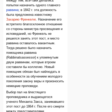
Между тем, все-таки делались
попытки назначить одного главного
раввина
; в 1842 г. эта должность
была предложена известному
Захарию Френкелю
. Назначение его
встретило благосклонное отношение
со стороны министра просвещения и
исповеданий, но Френкель не
решился занять этот пост, и место
раввина оставалось вакантным.
Тогда решено было назначить
помощника раввина
(Rabbinatsassessor) к упомянутым
двум раввинам, которые втроем
составили бы коллегию. Новый
помощник обязан был наблюдать в
особенности за обучением молодого
поколения закону веры и произносить
немецкие проповеди.
Выбор пал на блестящего
проповедника и выдающегося
ученого Михаила Закса, занимавшего
этот пост до 1864 г. После его смерти
между представителями