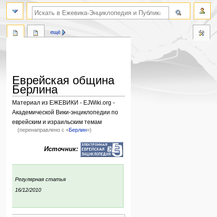
поиск по словам
ещё
Еврейская община
Берлина
Материал из ЕЖЕВИКИ - EJWiki.org -
Академической Вики-энциклопедии по
еврейским и израильским темам
(перенаправлено с «
Берлин
»)
Перейти
Перейти
Источник:
к
к
навигации
поиску
:
Регулярная статья
ния:
16/12/2010