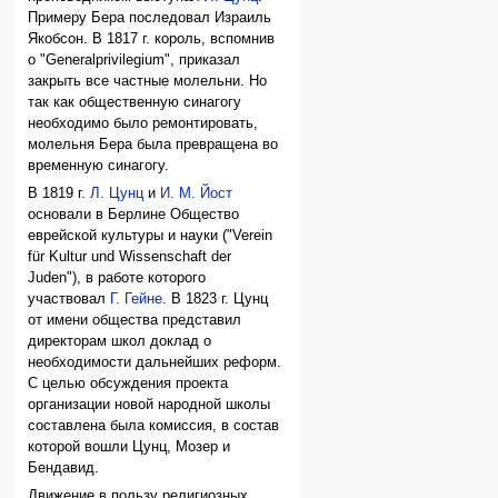
Примеру Бера последовал Израиль
Якобсон. В 1817 г. король, вспомнив
ο "Generalprivilegium", приказал
закрыть все частные молельни. Но
так как общественную синагогу
необходимо было ремонтировать,
молельня Бера была превращена во
временную синагогу.
В 1819 г.
Л. Цунц
и
И. М. Йост
основали в Берлине Общество
еврейской культуры и науки ("Verein
für Kultur und Wissenschaft der
Juden"), в работе которого
участвовал
Г. Гейне
. В 1823 г. Цунц
от имени общества представил
директорам школ доклад о
необходимости дальнейших реформ.
С целью обсуждения проекта
организации новой народной школы
составлена была комиссия, в состав
которой вошли Цунц, Мозер и
Бендавид.
Движение в пользу религиозных