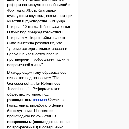
реформ вспыхнуло с новой силой в
40-х годах XIX в. благодаря
культурным кружкам, возникшим при
участии и руководстве Зигмунда
Штерна. 10 марта 1845 г. состоялся
митинг под председательством
Штерна и А. Бернштейна; на нем
была вынесена резолюция, что
"учение ортодоксальных евреев в
целом и в частностях вполне
противоречит требованиям науки и
современной жизни".
В следующем году образовалось
общество под названием "Die
Genossenschaft für Reform des
Judenthums" - Реформистское
общество, котоpoe, под
руководством
раввина
Самуила
Гольдгейма, выработало формы
богослужения. Последнее
происходило по субботам и
воскресеньям (впоследствии только
по врскресеньям) и совершенно