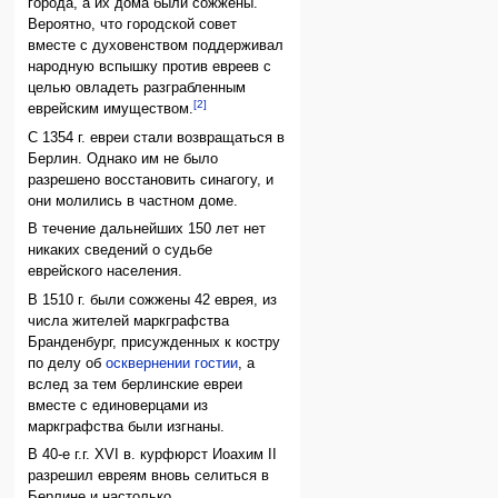
города, а их дома были сожжены.
Вероятно, что городской совет
вместе с духовенством поддерживал
народную вспышку против евреев с
целью овладеть разграбленным
[2]
еврейским имуществом.
С 1354 г. евреи стали возвращаться в
Берлин. Однако им не было
разрешено восстановить синагогу, и
они молились в частном доме.
В течение дальнейших 150 лет нет
никаких сведений ο судьбе
еврейского населения.
В 1510 г. были сожжены 42 еврея, из
числа жителей маркграфства
Бранденбург, присужденных к костру
по делу об
осквернении гостии
, а
вслед за тем берлинские евреи
вместе с единоверцами из
маркграфства были изгнаны.
В 40-е г.г. XVI в. курфюрст Иоахим II
разрешил евреям вновь селиться в
Берлине и настолько