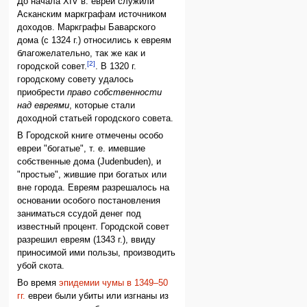
До начала XIV в. евреи служили
Асканским маркграфам источником
доходов. Маркграфы Баварского
дома (с 1324 г.) относились к евреям
благожелательно, так же как и
[2]
городской совет.
. В 1320 г.
городскому совету удалось
приобрести
право собственности
над евреями
, которые стали
доходной статьей городского совета.
В Городской книге отмечены особо
евреи "богатые", т. е. имевшие
собственные дома (Judenbuden), и
"простые", жившие при богатых или
вне города. Евреям разрешалось на
основании особого постановления
заниматься ссудой денег под
известный процент. Городской совет
разрешил евреям (1343 г.), ввиду
приносимой ими пользы, производить
убой скота.
Во время
эпидемии чумы в 1349–50
гг.
евреи были убиты или изгнаны из