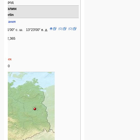
Город
Берлин
Berlin
Германия
🌍
(G)
(O)
52°31′00″ с. ш. 13°23′00″ в. д.
3,292,365
2011
1244
XIII век
12000