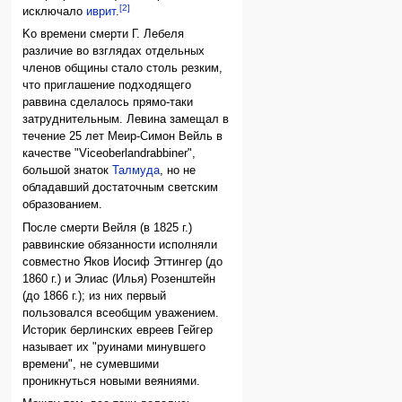
[2]
исключало
иврит
.
Ko времени смерти Г. Лебеля
различие во взглядах отдельных
членов общины стало столь резким,
что приглашение подходящего
раввина сделалось прямо-таки
затруднительным. Левина замещал в
течение 25 лет Меир-Симон Вейль в
качестве "Viceoberlandrabbiner",
большой знаток
Талмуда
, но не
обладавший достаточным светским
образованием.
После смерти Вейля (в 1825 г.)
раввинские обязанности исполняли
совместно Яков Иосиф Эттингер (до
1860 г.) и Элиас (Илья) Розенштейн
(до 1866 г.); из них первый
пользовался всеобщим уважением.
Историк берлинских евреев Гейгер
называет их "руинами минувшего
времени", не сумевшими
проникнуться новыми веяниями.