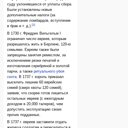
суду уклонявшихся от уплаты сбора.
Были установлены новые
дополнительные налоги (за
содержание ломбардов, вступление
[2]
в брак и т. д.).
В 1730 г. Фридрих Вильгельм I
ограничил число евреев, которым
разрешалось жить в Берлине, 120-ю
семьями. Евреям также были
запрещены занятия ремеслом, за
исключением резки печатей и
изготовления серебряной и золотой
парчи, а также
ритуального убоя
скота
. В 1737 г. король приказал
выселить лишние 60 еврейских
семей (сверх квоты 120 семей),
заявив, что скорее готов лишиться
остальных евреев (с ежегодным
доходом в 20,000 талеров), чем
допустить эксплуатацию своих
прочих подданных.
В 1737 г. евреев заставили отдать
жилища солдатам и переселиться в