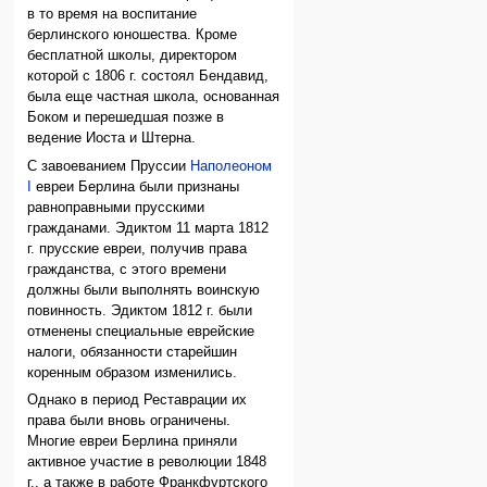
в то время на воспитание
берлинского юношества. Кроме
бесплатной школы, директором
которой с 1806 г. состоял Бендавид,
была еще частная школа, основанная
Боком и перешедшая позже в
ведение Иоста и Штерна.
С завоеванием Пруссии
Наполеоном
I
евреи Берлина были признаны
равноправными прусскими
гражданами. Эдиктом 11 марта 1812
г. прусские евреи, получив права
гражданства, с этого времени
должны были выполнять воинскую
повинность. Эдиктом 1812 г. были
отменены специальные еврейские
налоги, обязанности старейшин
коренным образом изменились.
Однако в период Реставрации их
права были вновь ограничены.
Многие евреи Берлина приняли
активное участие в революции 1848
г., а также в работе Франкфуртского