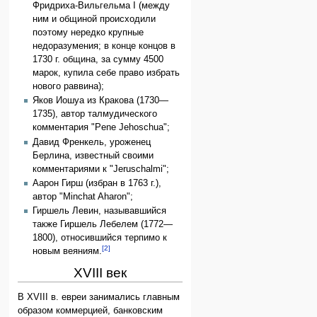
Фридриха-Вильгельма I (между
ним и общиной происходили
поэтому нередко крупные
недоразумения; в конце концов в
1730 г. община, за сумму 4500
марок, купила себе право избрать
нового раввина);
Яков Иошуа из Кракова (1730—
1735), автор талмудического
комментария "Pene Jehoschua";
Давид Френкель, уроженец
Берлина, известный своими
комментариями к "Jeruschalmi";
Аарон Гирш (избран в 1763 г.),
автор "Minchat Aharon";
Гиршель Левин, называвшийся
также Гиршель Лебелем (1772—
1800), относившийся терпимо к
[2]
новым веяниям.
XVIII век
В XVIII в. евреи занимались главным
образом коммерцией, банковским