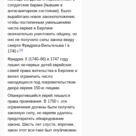
солдатские бараки (бывшие в
антисанитарном состоянии). Было
выработано новое законоположение,
чтобы постепенным уменьшением
числа евреев в Берлине
окончательно уничтожить общину, но
оно не получило силы закона ввиду
смерти Фридриха-Вильгельма I в
[2]
1740 г.
Фридрих II (1740–86) в 1747 году
лишил не-первых детей еврейских
семей права жительства в Берлине и
велел ограничить число
находящихся под покровительством
двора евреев 150-ю лицами.
Обанкротившийся еврей лишался
права проживания. В 1750 г. эти
ограничения должны были получить
законную силу, но евреям удалось
предотвратить обнародование
закона. Шесть лет спустя, впрочем,
закон этот все-таки был опубликован.