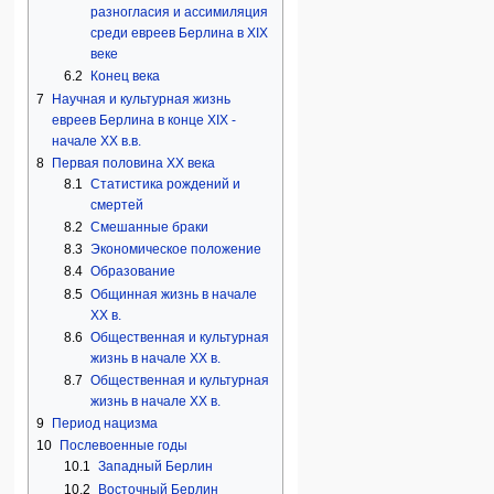
разногласия и ассимиляция
среди евреев Берлина в XIX
веке
6.2
Конец века
7
Научная и культурная жизнь
евреев Берлина в конце XIX -
начале XX в.в.
8
Первая половина ХХ века
8.1
Статистика рождений и
смертей
8.2
Смешанные браки
8.3
Экономическое положение
8.4
Образование
8.5
Общинная жизнь в начале
ХХ в.
8.6
Общественная и культурная
жизнь в начале ХХ в.
8.7
Общественная и культурная
жизнь в начале ХХ в.
9
Период нацизма
10
Послевоенные годы
10.1
Западный Берлин
10.2
Восточный Берлин