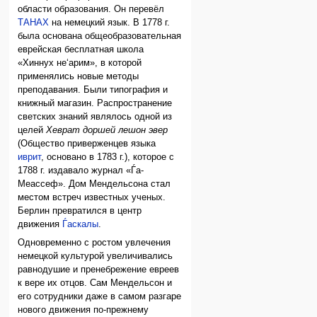
области образования. Он перевёл
ТАНАХ
на немецкий язык. В 1778 г.
была основана общеобразовательная
еврейская бесплатная школа
«Хиннух не‘арим», в которой
применялись новые методы
преподавания. Были типография и
книжный магазин. Распространение
светских знаний являлось одной из
целей
Хеврат доршей лешон эвер
(Общество приверженцев языка
иврит
, основано в 1783 г.), которое с
1788 г. издавало журнал «Ѓа-
Меассеф». Дом Мендельсона стал
местом встреч известных ученых.
Берлин превратился в центр
движения
Ѓаскалы
.
Одновременно с ростом увлечения
немецкой культурой увеличивались
равнодушие и пренебрежение евреев
к вере их отцов. Сам Мендельсон и
его сотрудники даже в самом разгаре
нового движения по-прежнему