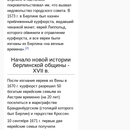
покровительствовал им, что вызвал
недовольство городского совета. В
1573 г. в Берлине был казнен
приближенный курфюрста, ведавший
чеканкой монет, еврей Липпольд,
которого обвинили в отравлении
курфюрста, и все евреи были
изгнаны из Берлина «на вечные
[2]
времена».
Начало новой истории
берлинской общины -
XVII в.
После изгнания евреев из Вены в
1670 г. курфюрст разрешил 50
богатым еврейским семьям из
Австрии временно (на 20 лет)
поселиться в маркграфстве
Бранденбургском (столицей которого
был Берлин) и герцогстве Кроссен.
10 сентября 1671 г. первые две
еврейские семьи получили