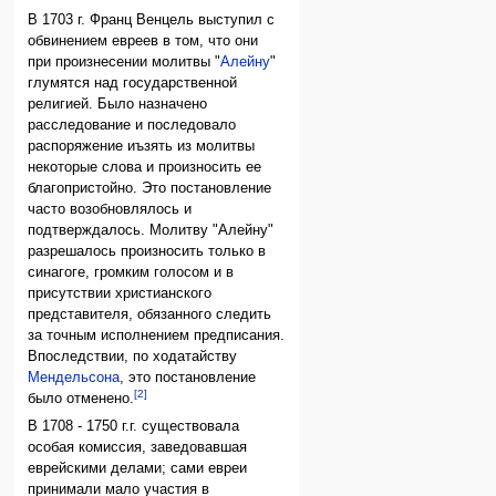
В 1703 г. Франц Венцель выступил с
обвинением евреев в том, что они
при произнесении молитвы "
Алейну
"
глумятся над государственной
религией. Было назначено
расследование и последовало
распоряжение иъзять из молитвы
некоторые слова и произносить ее
благопристойно. Это постановление
часто возобновлялось и
подтверждалось. Молитву "Алейну"
разрешалось произносить только в
синагоге, громким голосом и в
присутствии христианского
представителя, обязанного следить
за точным исполнением предписания.
Впоследствии, по ходатайству
Мендельсона
, это постановление
[2]
было отменено.
В 1708 - 1750 г.г. существовала
особая комиссия, заведовавшая
еврейскими делами; сами евреи
принимали мало участия в