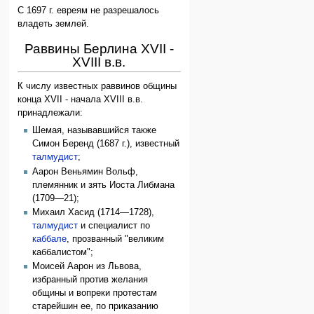
С 1697 г. евреям не разрешалось
владеть землей.
Раввины Берлина XVII -
XVIII в.в.
К числу известных раввинов общины
конца XVII - начала XVIII в.в.
принадлежали:
Шемая, называвшийся также
Симон Беренд (1687 г.), известный
талмудист
;
Аарон Веньямин Вольф,
племянник и зять Иоста Либмана
(1709—21);
Михаил Хасид (1714—1728),
талмудист
и специалист по
каббале
, прозванный "великим
каббалистом";
Моисей Аарон из Львова,
избранный против желания
общины и вопреки протестам
старейшин ее, по приказанию