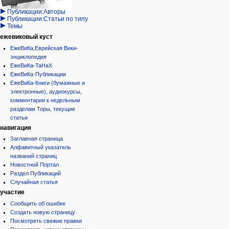
дополнения
история
Публикации:Авторы
Публикации:Статьи по типу
Темы
ежевиковый куст
ЕжеВиКа,Еврейская Вики-
энциклопедия
ЕжеВиКа-ТаНаХ
ЕжеВиКа-Публикации
ЕжеВиКа-Книги (бумажные и
электронные), аудиокурсы,
комментарии к недельным
разделам Торы, текущие
статьи
навигация
Заглавная страница
Алфавитный указатель
названий страниц
Новостной Портал
Раздел Публикаций
Случайная статья
участие
Сообщить об ошибке
Создать новую страницу
Посмотреть свежие правки