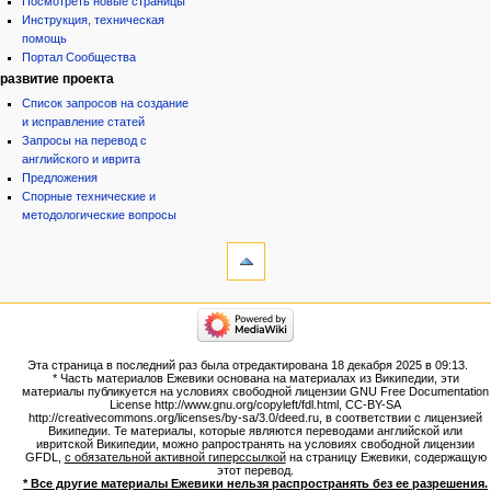
Посмотреть новые страницы
Инструкция, техническая
помощь
Портал Сообщества
развитие проекта
Список запросов на создание
и исправление статей
Запросы на перевод с
английского и иврита
Предложения
Спорные технические и
методологические вопросы
инструменты
Ссылки
сюда
Связанные
категории
правки
Израиль:Страна и
Служебные
государство
страницы
Иудаизм
Эта страница в последний раз была отредактирована 18 декабря 2025 в 09:13.
Народ
Версия
* Часть материалов Ежевики основана на материалах из Википедии, эти
Проекты
для
материалы публикуется на условиях свободной лицензии GNU Free Documentation
Проекты/Участники/
License http://www.gnu.org/copyleft/fdl.html, CC-BY-SA
печати
дополнения
http://creativecommons.org/licenses/by-sa/3.0/deed.ru, в соответствии с лицензией
Постоянная
Публикации:Авторы
Википедии. Те материалы, которые являются переводами английской или
ивритской Википедии, можно рапространять на условиях свободной лицензии
ссылка
Публикации:Статьи по типу
GFDL,
с обязательной активной гиперссылкой
на страницу Ежевики, содержащую
Темы
Сведения
этот перевод.
о странице
* Все другие материалы Ежевики нельзя распространять без ее разрешения.
ежевиковый куст