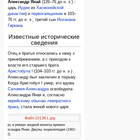
Александр Янай
(126–76 до н. э.) -
царь
Иудеи
из
Хасмонейской
династии
) и
первосвященник
в 103–
76 гг. до н. э., третий сын
Иоханана
Гиркана
.
Известные исторические
сведения
Отец и братья относились к нему с
пренебрежением, а с приходом к
власти его старшего брата
Аристобула I
(104–103 гг. до н. э.)
Александр был заключен в тюрьму.
Когда Аристобул I умер, его вдова
Саломея-Александра
освободила
Александра Яная и, согласно
еврейскому обычаю левиратного
брака
, стала женой нового царя.
Файл:10138 L.jpg
Аверс и реверс медной монеты времен
Александра Яная. Джуиш энциклопедия (1901-
1912).