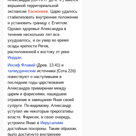
вершиной территориальной
экспансии
Хасмонеев
. Царю удалось
стабилизовать внутреннее положение
и установить границу с Египтом.
Однако здоровье Александра в
течение нескольких лет все
ухудшалось, и он умер во время
осады крепости Регев,
расположенной к востоку от реки
Иордан
.
Иосиф Флавий
(Древ. 13:41) и
талмудические
источники (Сота 22б)
повествуют о наступившем в
последние годы царствования
Александра примирении между
царем и фарисеями, нашедшем
отражение в завещании Яная своей
супруге. По-видимому, Александр
уступил им некоторые прерогативы
власти. Фарисеи, в свою очередь,
устроили Янаю в
Иерусалиме
достойные похороны. Таким образом,
было достигнуто внутреннее