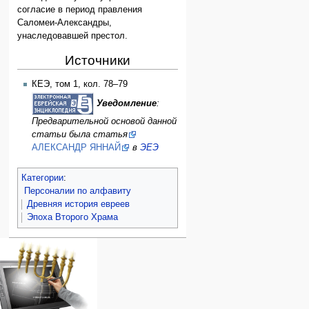
согласие в период правления
Саломеи-Александры,
унаследовавшей престол.
Источники
КЕЭ, том 1, кол. 78–79
Уведомление
:
Предварительной основой данной
статьи была статья
АЛЕКСАНДР ЯННАЙ
в
ЭЕЭ
Категории
:
Персоналии по алфавиту
Древняя история евреев
Эпоха Второго Храма
Навигация
персональные инструменты
действия на странице
категории
Израиль:Страна и
войти
статья
государство
запрос
обсуждение
Иудаизм
учётной
читать
Народ
записи
просмотр
Проекты
кода
Проекты/Участники/