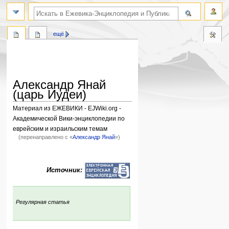
поиск по словам
ещё
Александр Янай
(царь Иудеи)
Материал из ЕЖЕВИКИ - EJWiki.org -
Академической Вики-энциклопедии по
еврейским и израильским темам
(перенаправлено с «
Александр Янай
»)
Перейти
Перейти
к
к
Источник:
навигации
поиску
:
Регулярная статья