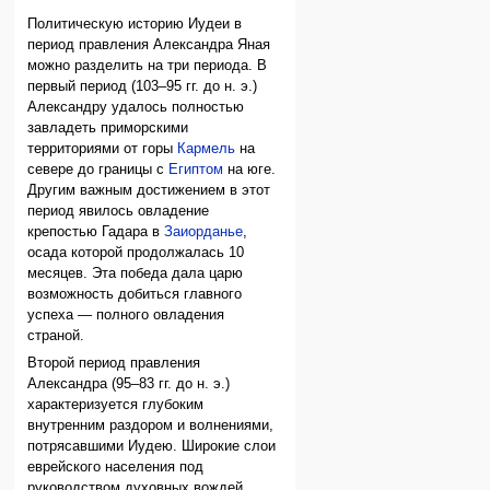
Политическую историю Иудеи в
период правления Александра Яная
можно разделить на три периода. В
первый период (103–95 гг. до н. э.)
Александру удалось полностью
завладеть приморскими
территориями от горы
Кармель
на
севере до границы с
Египтом
на юге.
Другим важным достижением в этот
период явилось овладение
крепостью Гадара в
Заиорданье
,
осада которой продолжалась 10
месяцев. Эта победа дала царю
возможность добиться главного
успеха — полного овладения
страной.
Второй период правления
Александра (95–83 гг. до н. э.)
характеризуется глубоким
внутренним раздором и волнениями,
потрясавшими Иудею. Широкие слои
еврейского населения под
руководством духовных вождей