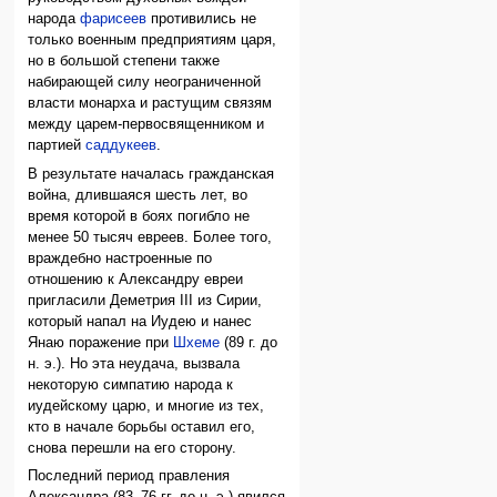
народа
фарисеев
противились не
только военным предприятиям царя,
но в большой степени также
набирающей силу неограниченной
власти монарха и растущим связям
между царем-первосвященником и
партией
саддукеев
.
В результате началась гражданская
война, длившаяся шесть лет, во
время которой в боях погибло не
менее 50 тысяч евреев. Более того,
враждебно настроенные по
отношению к Александру евреи
пригласили Деметрия III из Сирии,
который напал на Иудею и нанес
Янаю поражение при
Шхеме
(89 г. до
н. э.). Но эта неудача, вызвала
некоторую симпатию народа к
иудейскому царю, и многие из тех,
кто в начале борьбы оставил его,
снова перешли на его сторону.
Последний период правления
Александра (83–76 гг. до н. э.) явился