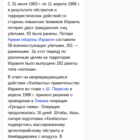
С 31 июля 1993 г. по 11 апреля 1996 г.
в результате обстрелов и
террористических действий со
стороны ливанских боевиков Израиль
потерял двух гражданских лиц
убитыми, 83 были ранены. Потери
Армии обороны Израиля
составили
58 военнослужащих убитыми, 261 —
раненными. За этот период по
различным целям на территории
Израиля было выпущено 282 ракеты
типа «катюша».
В ответ на непрекращающиеся
действия «Хизбаллы» правительство
Израиля во главе с
Ш. Пересом
в
апреле 1996 г. приняло решение о
проведении в
Ливане
операции
«Гроздья гнева». Операция
продолжалась 16 дней. Штабы, базы,
лагеря подготовки «Хизбаллы»
подверглись массированному
артиллерийскому обстрелу и
бомбардировке с воздуха. В