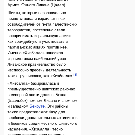
Армия Южного Ливана (Цадал).
Шииты, которые первоначально
приветствовали израильтян как
освободителей от гнета палестинских
террористов, постепенно стали
воспринимать израильскую армию
как враждебную и участвовать в
партизанских акциях против нее.
Именно «Хизбалла» наносила
израильтянам наибольший урон.
Ливанское правительство было
неспособно пресечь деятельность
[3]
таких группировок, как «Хизбалла».
«Хизбалла» базировалась в
преимущественно шиитских районах
в северной части долины Бекаа
(Баальбек), южном Ливане и в южном
и западном
Бейруте
. Эти районы
также предоставляют базу для
вербовки дополнительных активистов
и боевиков среди местного шиитского
населения. «Хизбалла» тесно