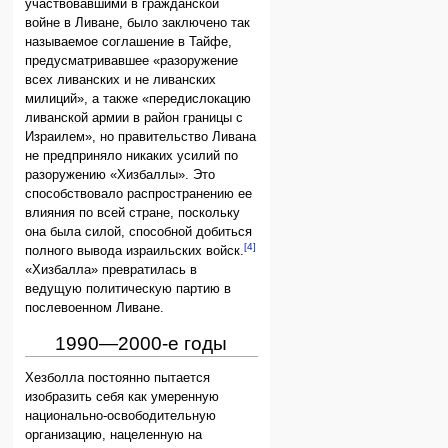
участвовавшими в гражданской
войне в Ливане, было заключено так
называемое соглашение в Тайфе,
предусматривавшее «разоружение
всех ливанских и не ливанских
милиций», а также «передислокацию
ливанской армии в район границы с
Израилем», но правительство Ливана
не предприняло никаких усилий по
разоружению «Хизбаллы». Это
способствовало распространению ее
влияния по всей стране, поскольку
она была силой, способной добиться
[4]
полного вывода израильских войск.
«Хизбалла» превратилась в
ведущую политическую партию в
послевоенном Ливане.
1990—2000-е годы
Хезболла постоянно пытается
изобразить себя как умеренную
национально-освободительную
организацию, нацеленную на