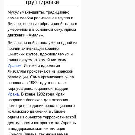
группировки
Мусульмане-шииты, традиционно
самая слабая религиозная группа в
Ливане, впервые обрели свой голос в
умеренном и в основном секулярном
движении «Амаль».
Ливанская война послужила одной из
причин активизации крайних
шиитских кругов, вдохновляемых и
финансируемых хомейнистским
Ираном
. Истоки и идеология
Хизбаллы проистекают из иранской
революции. Сама организация была
основана в 1982 году в составе
Корпуса революционной гвардии
Ирана
. В конце 1982 года Иран
направил боевиков для оказания
помощи в создании революционного
исламского движения в Ливане,
одним из объектов террористической
деятельности которого стал Израиль
и поддерживаемая им милиция
Южного Ливана, так называемая