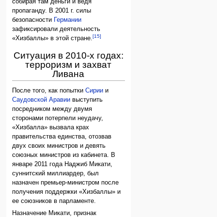
собирая там деньги и ведя
пропаганду. В 2001 г. силы
безопасности
Германии
зафиксировали деятельность
[15]
«Хизбаллы» в этой стране.
Ситуация в 2010-х годах:
терроризм и захват
Ливана
После того, как попытки
Сирии
и
Саудовской Аравии
выступить
посредником между двумя
сторонами потерпели неудачу,
«Хизбалла» вызвала крах
правительства единства, отозвав
двух своих министров и девять
союзных министров из кабинета. В
январе 2011 года Наджиб Микати,
суннитский миллиардер, был
назначен премьер-министром после
получения поддержки «Хизбаллы» и
ее союзников в парламенте.
Назначение Микати, признак