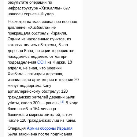
результате операции по
инфраструктуре «Хизбаллы» был
нанесен серьезный удар.
Несмотря на массированное военное
давление, «Хизбалла» не
прекращала обстрелы Израиля.
Одним из населенных пунктов, из
которых велись обстрелы, была
деревня Кана, позиции террористов
находились недалеко от лагеря
подразделения
ООН
из Фиджи. 18
апреля, не зная, что боевики
Хизбаллы покинули деревню,
израильская артиллерия в течение 20
минут подвергала Кану
артиллерийскому обстрелу; 120
гражданских жителей деревни были
[4]
убиты, около 300 — ранены.
В ходе
боев погибло 164 ливанца —
боевиков и мирных жителей, в том
числе 120 гражданских лиц из Каны.
Операция
Армии обороны Израиля
была закончена после подписания