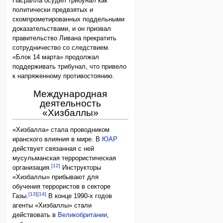
Насралла осудил трибунал как
политически предвзятых и
скомпрометированных поддельными
доказательствами, и он призвал
правительство Ливана прекратить
сотрудничество со следствием.
«Блок 14 марта» продолжал
поддерживать трибунал, что привело
к напряженному противостоянию.
Международная
деятельность
«Хизбаллы»
«Хизбалла» стала проводником
иранского влияния в мире. В
ЮАР
действует связанная с ней
мусульманская террористическая
[12]
организация.
Инструкторы
«Хизбаллы» прибывают для
обучения террористов в секторе
[13]
[14]
Газы.
В конце 1990-х годов
агенты «Хизбаллы» стали
действовать в
Великобритании
,