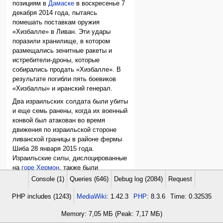
позициям в
Дамаске
в воскресенье 7
декабря 2014 года, пытаясь
помешать поставкам оружия
«Хизбалле» в Ливан. Эти удары
поразили хранилище, в котором
размещались зенитные ракеты и
истребители-дроны, которые
собирались продать «Хизбалле». В
результате погибли пять боевиков
«Хизбаллы» и иранский генерал.
Два израильских солдата были убиты
и еще семь ранены, когда их военный
конвой был атакован во время
движения по израильской стороне
ливанской границы в районе фермы
Шиба 28 января 2015 года.
Израильские силы, дислоцированные
на
горе Хермон
, также были
обстреляны. «Хизбалла» немедленно
Console (1)
Queries (646)
Debug log (2084)
Request
взяла на себя ответственность за это
нападение. Вскоре после
PHP includes (1243)
MediaWiki
: 1.42.3
PHP
: 8.3.6
Time: 0.32535
первоначального нападения боевики
Memory: 7,05 МБ (Peak: 7,17 МБ)
«Хизбаллы» произвели еще