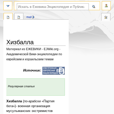
поиск по словам
ещё
Хизбалла
Материал из ЕЖЕВИКИ - EJWiki.org -
Академической Вики-энциклопедии по
еврейским и израильским темам
Перейти
Перейти
Источник:
к
к
навигации
поиску
:
Регулярная статья
Хизбалла
(по-арабски «Партия
бога»)- военная организация
мусульманских экстремистов