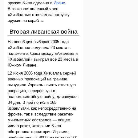
оружия было сделано в
Иране
.
Высокопоставленный член
«Хизбаллы» отвечал за погрузку
оружия на корабль.
Вторая ливанская война
На всеобщих выборах 2005 года
«Хизбалла» получила 23 места в
паламенте. Союз между «Амалем» и
«Хизбаллой» выиграл все 23 места в
Южном Ливане.
12 июня 2006 года Хизбалла серией
военных провокаций на границе
вынудила Израиль начать ответную
операцию, переросшую в
полномасштабную войну, длившуюся
34 дня. В ней погибли 165
израильтян, как непосредственно на
фронте, так и вследствие ракетно-
минометных обстрелов — общее
число ракет, которыми была
обстреляна территория Израиля,
приближалось к 4000, из которых 901