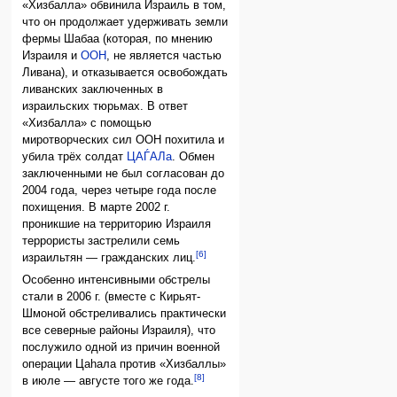
«Хизбалла» обвинила Израиль в том,
что он продолжает удерживать земли
фермы Шабаа (которая, по мнению
Израиля и
ООН
, не является частью
Ливана), и отказывается освобождать
ливанских заключенных в
израильских тюрьмах. В ответ
«Хизбалла» с помощью
миротворческих сил ООН похитила и
убила трёх солдат
ЦАЃАЛа
. Обмен
заключенными не был согласован до
2004 года, через четыре года после
похищения. В марте 2002 г.
проникшие на территорию Израиля
террористы застрелили семь
[6]
израильтян — гражданских лиц.
Особенно интенсивными обстрелы
стали в 2006 г. (вместе с Кирьят-
Шмоной обстреливались практически
все северные районы Израиля), что
послужило одной из причин военной
операции Цаhала против «Хизбаллы»
[8]
в июле — августе того же года.