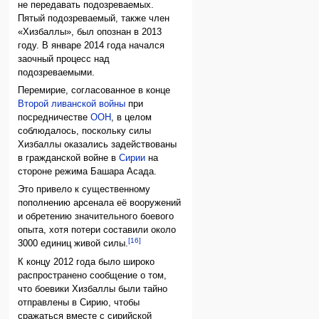
не передавать подозреваемых.
Пятый подозреваемый, также член
«Хизбаллы», был опознан в 2013
году. В январе 2014 года начался
заочный процесс над
подозреваемыми.
Перемирие, согласованное в конце
Второй ливанской войны
при
посредничестве
ООН
, в целом
соблюдалось, поскольку силы
Хизбаллы оказались задействованы
в гражданской войне в
Сирии
на
стороне режима Башара Асада.
Это привело к существенному
пополнению арсенала её вооружений
и обретению значительного боевого
опыта, хотя потери составили около
[16]
3000 единиц живой силы.
К концу 2012 года было широко
распространено сообщение о том,
что боевики Хизбаллы были тайно
отправлены в Сирию, чтобы
сражаться вместе с сирийской