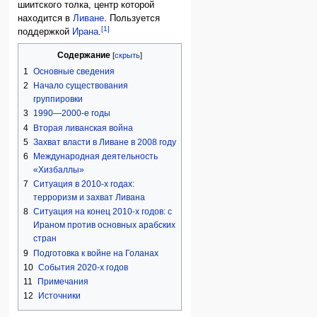
шиитского толка, центр которой
находится в
Ливане
. Пользуется
[1]
поддержкой
Ирана
.
Содержание
1
Основные сведения
2
Начало существования
группировки
3
1990—2000-е годы
4
Вторая ливанская война
5
Захват власти в Ливане в 2008 году
6
Международная деятельность
«Хизбаллы»
7
Ситуация в 2010-х годах:
терроризм и захват Ливана
8
Ситуация на конец 2010-х годов: с
Ираном против основных арабских
стран
9
Подготовка к войне на Голанах
10
События 2020-х годов
11
Примечания
12
Источники