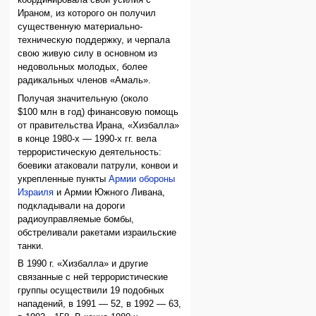
координировала свои усилия с
Ираном, из которого он получил
существенную материально-
техническую поддержку, и черпала
свою живую силу в основном из
недовольных молодых, более
радикальных членов «Амаль».
Получая значительную (около
$100 млн в год) финансовую помощь
от правительства Ирана, «Хизбалла»
в конце 1980-х — 1990-х гг. вела
террористическую деятельность:
боевики атаковали патрули, конвои и
укрепленные пункты
Армии обороны
Израиля
и Армии Южного Ливана,
подкладывали на дороги
радиоуправляемые бомбы,
обстреливали ракетами израильские
танки.
В 1990 г. «Хизбалла» и другие
связанные с ней террористические
группы осуществили 19 подобных
нападений, в 1991 — 52, в 1992 — 63,