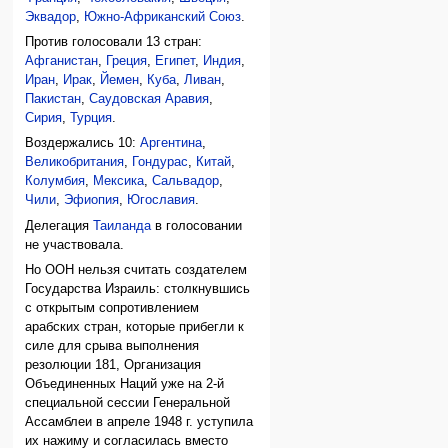
Эквадор
,
Южно-Африканский Союз
.
Против голосовали 13 стран:
Афганистан
,
Греция
,
Египет
,
Индия
,
Иран
,
Ирак
,
Йемен
,
Куба
,
Ливан
,
Пакистан
,
Саудовская Аравия
,
Сирия
,
Турция
.
Воздержались 10:
Аргентина
,
Великобритания
,
Гондурас
,
Китай
,
Колумбия
,
Мексика
,
Сальвадор
,
Чили
,
Эфиопия
,
Югославия
.
Делегация
Таиланда
в голосовании
не участвовала.
Но ООН нельзя считать создателем
Государства Израиль: столкнувшись
с открытым сопротивлением
арабских стран, которые прибегли к
силе для срыва выполнения
резолюции 181, Организация
Объединенных Наций уже на 2-й
специальной сессии Генеральной
Ассамблеи в апреле 1948 г. уступила
их нажиму и согласилась вместо