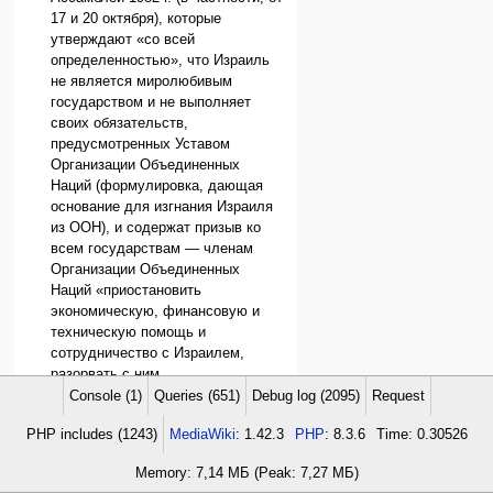
17 и 20 октября), которые
утверждают «со всей
определенностью», что Израиль
не является миролюбивым
государством и не выполняет
своих обязательств,
предусмотренных Уставом
Организации Объединенных
Наций (формулировка, дающая
основание для изгнания Израиля
из ООН), и содержат призыв ко
всем государствам — членам
Организации Объединенных
Наций «приостановить
экономическую, финансовую и
техническую помощь и
сотрудничество с Израилем,
разорвать с ним
дипломатические, торговые и
Console (1)
Queries (651)
Debug log (2095)
Request
культурные отношения,
PHP includes (1243)
MediaWiki
: 1.42.3
PHP
: 8.3.6
Time: 0.30526
прекратить коллективно и
индивидуально все связи с
Memory: 7,14 МБ (Peak: 7,27 МБ)
Израилем с целью добиться его