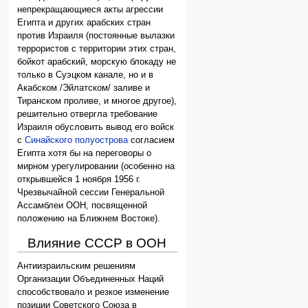
непрекращающиеся акты агрессии
Египта и других арабских стран
против Израиля (постоянные вылазки
террористов с территории этих стран,
бойкот арабский, морскую блокаду не
только в Суэцком канале, но и в
Акабском /Эйлатском/ заливе и
Тиранском проливе, и многое другое),
решительно отвергла требование
Израиля обусловить вывод его войск
с
Синайского полуострова
согласием
Египта хотя бы на переговоры о
мирном урегулировании (особенно на
открывшейся 1 ноября 1956 г.
Чрезвычайной сессии Генеральной
Ассамблеи ООН, посвященной
положению на Ближнем Востоке).
Влияние СССР в ООН
Антиизраильским решениям
Организации Объединенных Наций
способствовало и резкое изменение
позиции Советского Союза в