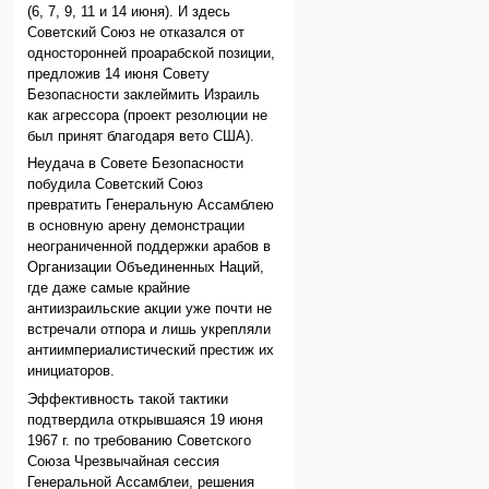
(6, 7, 9, 11 и 14 июня). И здесь
Советский Союз не отказался от
односторонней проарабской позиции,
предложив 14 июня Совету
Безопасности заклеймить Израиль
как агрессора (проект резолюции не
был принят благодаря вето США).
Неудача в Совете Безопасности
побудила Советский Союз
превратить Генеральную Ассамблею
в основную арену демонстрации
неограниченной поддержки арабов в
Организации Объединенных Наций,
где даже самые крайние
антиизраильские акции уже почти не
встречали отпора и лишь укрепляли
антиимпериалистический престиж их
инициаторов.
Эффективность такой тактики
подтвердила открывшаяся 19 июня
1967 г. по требованию Советского
Союза Чрезвычайная сессия
Генеральной Ассамблеи, решения