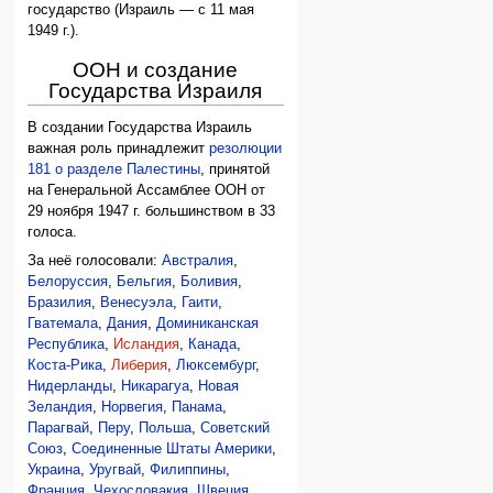
государство (Израиль — с 11 мая
1949 г.).
ООН и создание
Государства Израиля
В создании Государства Израиль
важная роль принадлежит
резолюции
181 о разделе Палестины
, принятой
на Генеральной Ассамблее ООН от
29 ноября 1947 г. большинством в 33
голоса.
За неё голосовали:
Австралия
,
Белоруссия
,
Бельгия
,
Боливия
,
Бразилия
,
Венесуэла
,
Гаити
,
Гватемала
,
Дания
,
Доминиканская
Республика
,
Исландия
,
Канада
,
Коста-Рика
,
Либерия
,
Люксембург
,
Нидерланды
,
Никарагуа
,
Новая
Зеландия
,
Норвегия
,
Панама
,
Парагвай
,
Перу
,
Польша
,
Советский
Союз
,
Соединенные Штаты Америки
,
Украина
,
Уругвай
,
Филиппины
,
Франция
,
Чехословакия
,
Швеция
,