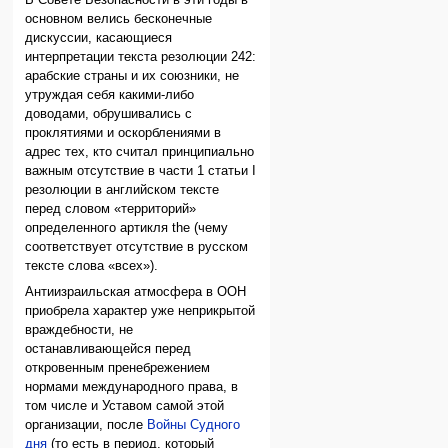
В Совете Безопасности в эти годы в
основном велись бесконечные
дискуссии, касающиеся
интерпретации текста резолюции 242:
арабские страны и их союзники, не
утруждая себя какими-либо
доводами, обрушивались с
проклятиями и оскорблениями в
адрес тех, кто считал принципиально
важным отсутствие в части 1 статьи I
резолюции в английском тексте
перед словом «территорий»
определенного артикля the (чему
соответствует отсутствие в русском
тексте слова «всех»).
Антиизраильская атмосфера в ООН
приобрела характер уже неприкрытой
враждебности, не
останавливающейся перед
откровенным пренебрежением
нормами международного права, в
том числе и Уставом самой этой
организации, после
Войны Судного
дня
(то есть в период, который