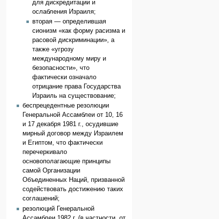
для дискредитации и
ослабления Израиля;
вторая — определившая
сионизм «как форму расизма и
расовой дискриминации», а
также «угрозу
международному миру и
безопасности», что
фактически означало
отрицание права Государства
Израиль на существование;
беспрецедентные резолюции
Генеральной Ассамблеи от 10, 16
и 17 декабря 1981 г., осудившие
мирный договор между Израилем
и Египтом, что фактически
перечеркивало
основополагающие принципы
самой Организации
Объединенных Наций, призванной
содействовать достижению таких
соглашений;
резолюций Генеральной
Ассамблеи 1982 г. (в частности, от