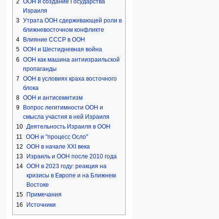
2
ООН и создание Государства
Израиля
3
Утрата ООН сдерживающей роли в
ближневосточном конфликте
4
Влияние СССР в ООН
5
ООН и Шестидневная война
6
ООН как машина антиизраильской
пропаганды
7
ООН в условиях краха восточного
блока
8
ООН и антисемитизм
9
Вопрос легитимности ООН и
смысла участия в ней Израиля
10
Деятельность Израиля в ООН
11
ООН и "процесс Осло"
12
ООН в начале XXI века
13
Израиль и ООН после 2010 года
14
ООН в 2023 году: реакция на
кризисы в Европе и на Ближнем
Востоке
15
Примечания
16
Источники