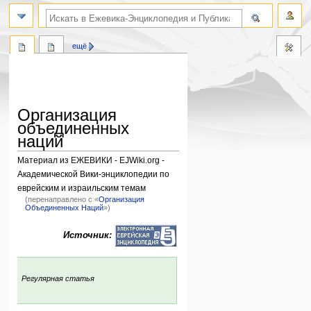
поиск по словам
ещё
Организация
объединенных
наций
Материал из ЕЖЕВИКИ - EJWiki.org -
Академической Вики-энциклопедии по
еврейским и израильским темам
(перенаправлено с «
Организация
Объединенных Наций
»)
Перейти
Перейти
Источник:
к
к
навигации
поиску
:
Регулярная статья