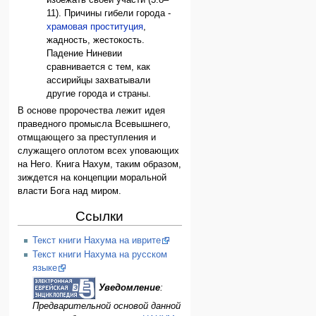
избежать своей участи (3:8–
11). Причины гибели города -
храмовая проституция
,
жадность, жестокость.
Падение Ниневии
сравнивается с тем, как
ассирийцы захватывали
другие города и страны.
В основе пророчества лежит идея
праведного промысла Всевышнего,
отмщающего за преступления и
служащего оплотом всех уповающих
на Него. Книга Нахум, таким образом,
зиждется на концепции моральной
власти Бога над миром.
Ссылки
Текст книги Нахума на иврите
Текст книги Нахума на русском
языке
Уведомление
:
Предварительной основой данной