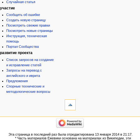
Случайная статья
участие
Сообщить об ошибке
Создать новую страницу
Посмотреть свежие правки
Посмотреть новые страницы
Инструкция, техническая
помощь
Портал Сообщества
развитие проекта
Список запросов на создание
и исправление статей
Запросы на перевод с
английского и иврита
Предложения
Спорные технические и
методологические вопросы
инструменты
Ссылки
сюда
Связанные
категории
правки
Израиль:Страна и
Служебные
государство
страницы
Иудаизм
Эта страница в последний раз была отредактирована 13 января 2014 в 21:17.
Народ
Версия
* Часть материалов Ежевики основана на материалах из Википедии, эти