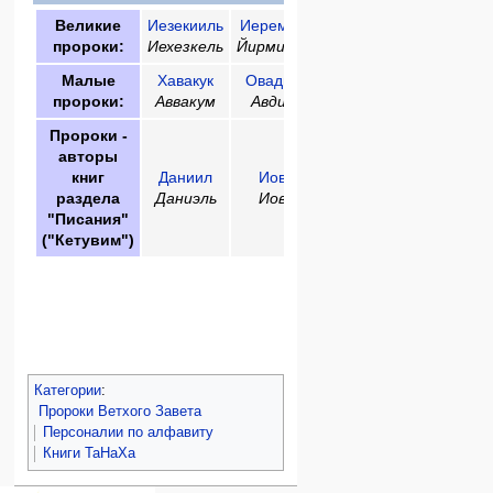
Великие
Иезекииль
Иеремия
Исаия
пророки:
Иехезкель
Йирмияху
Йишаяху
Малые
Хавакук
Овадья
Хагай
Амос
Зеха
пророки:
Аввакум
Авдий
Аггей
Амос
Заха
Пророки -
авторы
книг
Даниил
Иов
раздела
Даниэль
Иов
"Писания"
("Кетувим")
Другие пророк
Самей
Или
Шемайа
Элия
Категории
:
Пророки Ветхого Завета
Персоналии по алфавиту
Книги ТаНаХа