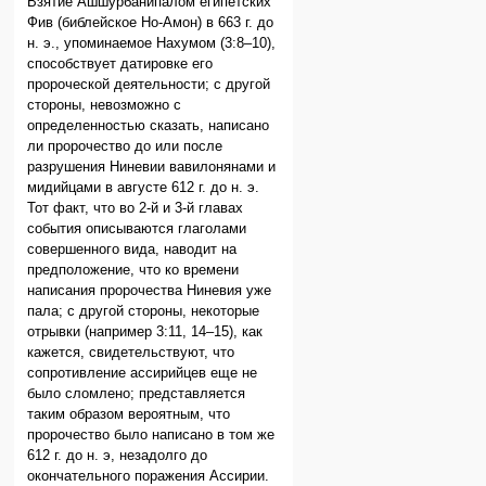
Взятие Ашшурбанипалом египетских
Фив (библейское Но-Амон) в 663 г. до
н. э., упоминаемое Нахумом (3:8–10),
способствует датировке его
пророческой деятель­ности; с другой
стороны, невозможно с
определенностью сказать, написано
ли пророчество до или после
разрушения Ниневии вавилонянами и
мидийцами в августе 612 г. до н. э.
Тот факт, что во 2-й и 3-й главах
события описываются глаголами
совершенного вида, наводит на
предположение, что ко времени
написания пророчества Ниневия уже
пала; с другой стороны, некоторые
отрывки (например 3:11, 14–15), как
кажется, свидетельствуют, что
сопротивление ассирийцев еще не
было сломлено; представляется
таким образом вероятным, что
пророчество было написано в том же
612 г. до н. э, незадолго до
окончательного поражения Ассирии.