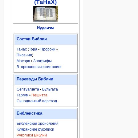
(ТаНаХ)
Иудаизм
Состав Библии
Танах
(
Тора
•
Пророки
•
Писания
)
Масора
•
Апокрифы
Второканонические книги
Переводы Библии
Септуагинта
•
Вульгата
Таргум
•
Пешитта
Синодальный перевод
Библеистика
Библейская хронология
Кумранские рукописи
Рукописи Библии