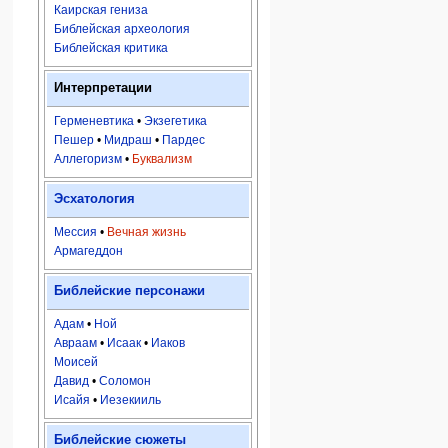
Каирская гениза
Библейская археология
Библейская критика
Интерпретации
Герменевтика
•
Экзегетика
Пешер
•
Мидраш
•
Пардес
Аллегоризм
•
Буквализм
Эсхатология
Мессия
•
Вечная жизнь
Армагеддон
Библейские персонажи
Адам
•
Ной
Авраам
•
Исаак
•
Иаков
Моисей
Давид
•
Соломон
Исайя
•
Иезекииль
Библейские сюжеты