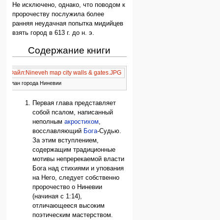
Не исключено, однако, что поводом к
пророчеству послужила более
ранняя неудачная попытка мидийцев
взять город в 613 г. до н. э.
Содержание книги
Файл:Nineveh map city walls & gates.JPG
План города Ниневии
Первая глава представляет
собой псалом, написанный
неполным
акростихом
,
восславляющий
Бога
-Судью.
За этим вступлением,
содержащим традиционные
мотивы непререкаемой власти
Бога над стихиями и упования
на Него, следует собственно
пророчество о Ниневии
(начиная с 1:14),
отличающееся высоким
поэтическим мастерством.