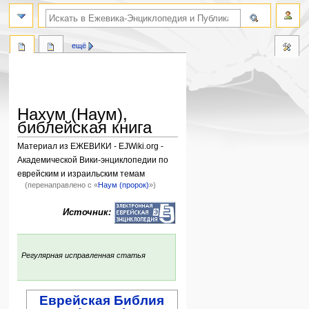
поиск по словам
ещё
Нахум (Наум),
библейская книга
Материал из ЕЖЕВИКИ - EJWiki.org -
Академической Вики-энциклопедии по
еврейским и израильским темам
(перенаправлено с «
Наум (пророк)
»)
Перейти
Перейти
Источник:
к
к
навигации
поиску
:
Регулярная исправленная статья
Еврейская Библия