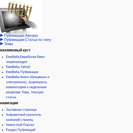
Навигация
персональные инструменты
действия на странице
категории
Израиль:Страна и
войти
статья
государство
запрос
обсуждение
Иудаизм
учётной
читать
Народ
записи
просмотр
Проекты
кода
Проекты/Участники/
дополнения
история
Публикации:Авторы
Публикации:Статьи по типу
Темы
ежевиковый куст
ЕжеВиКа,Еврейская Вики-
энциклопедия
ЕжеВиКа-ТаНаХ
ЕжеВиКа-Публикации
ЕжеВиКа-Книги (бумажные и
электронные), аудиокурсы,
комментарии к недельным
разделам Торы, текущие
статьи
навигация
Заглавная страница
Алфавитный указатель
названий страниц
Новостной Портал
Раздел Публикаций