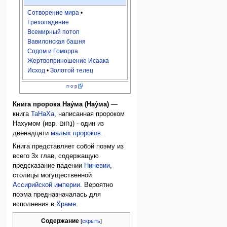
Сотворение мира
•
Грехопадение
Всемирный потоп
Вавилонская башня
Содом и Гоморра
Жертвоприношение Исаака
Исход
•
Золотой телец
п
·
о
·
р
Книга пророка Нау́ма (Нау́ма)
—
книга
ТаНаХа
, написанная пророком
Нахумом (ивр. נַחוּם) - один из
двенадцати
малых пророков
.
Книга представляет собой поэму из
всего 3х глав, содержащую
предсказание падении
Ниневии
,
столицы могущественной
Ассирийской империи
. Вероятно
поэма предназначалась для
исполнения в
Храме
.
Содержание