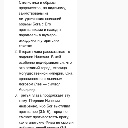
Стилистика и образы
пророчества, по-видимому,
заимствованы из
литургических описаний
борьбы Бога с Его
противниками и находят
параллель в шумеро-
аккадских и угаритских
текстах.
Вторая глава рассказывает о
падении Ниневии. В ней
особенно подчёркивается, что
это великий город, столица
могушественной империи. Она
сравнивается с львиным
логовом (лев — символ
Ассирии).
Третья глава продолжает эту
тему. Падение Ниневии
неизбежно, ибо Бог выступил
против нее (3:5–6); город не
сможет противостоять врагу,
как египетские Фивы не смогли