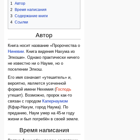
1
Автор
2
Время написания
3
Содержание книги
4
Ссылки
Автор
Книга носит название «Пророчества о
Ниневии
. Книга видения Нахума из
Элкоши». Однако практически ничего
не известно ни о Науме, но о
поселении Элкош.
Его имя означает «утешитель» и,
вероятно, является усеченной
формой имени Нехемия (
Господь
утешит). Возможно, пророк как-то
связан с городом
Капернаумом
(Кфар-Нахум, город Наума). По
преданию, Наум умер на 45-м году
жизни и был погребён в своей земле.
Время написания