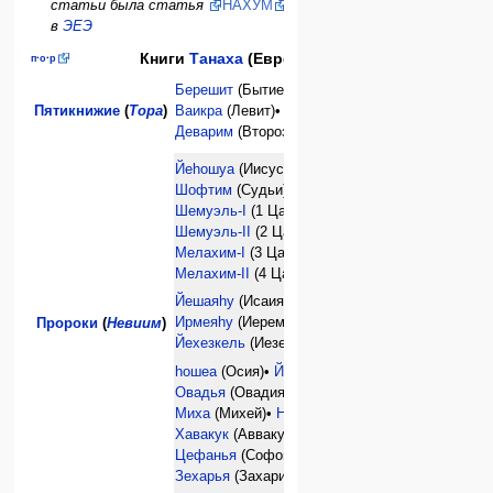
статьи была статья
НАХУМ
в
ЭЕЭ
Книги
Танаха
(Еврейской Библии)
п
·
о
·
р
Берешит
(Бытие) •
Шемот
(Исход)•
Пятикнижие
(
Тора
)
Ваикра
(Левит)•
Бемидбар
(Числа)•
Деварим
(Второзаконие)
Йеhошуа
(Иисус Навин) •
Шофтим
(Судьи)•
Шемуэль-I
(1 Царств)•
Шемуэль-II
(2 Царств)•
Мелахим-I
(3 Царств)•
Мелахим-II
(4 Царств)•
Йешаяhу
(Исаия)•
Ирмеяhу
(Иеремия)•
Пророки
(
Невиим
)
Йехезкель
(Иезекиил)•
hошеа
(Осия)•
Йоэль
(Иоиль)•
Амос
•
Овадья
(Овадия)•
Йона
(Иона)•
Миха
(Михей)•
Нахум
(Наум)•
Хавакук
(Аввакум)•
Цефанья
(Софония)•
Хагай
(Аггей)•
Зехарья
(Захария)•
Малахи
(Малахия)