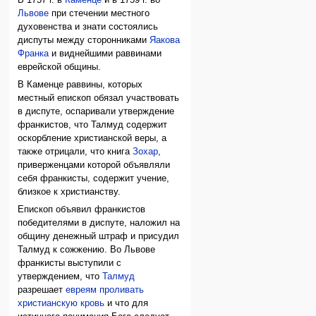
Львове
при стечении местного
духовенства и знати состоялись
диспуты между сторонниками
Яакова
Франка
и виднейшими раввинами
еврейской общины.
В Каменце раввины, которых
местный епископ обязал участвовать
в диспуте, оспаривали утверждение
франкистов, что Талмуд содержит
оскорбление христианской веры, а
также отрицали, что книга
Зохар
,
приверженцами которой объявляли
себя франкисты, содержит учение,
близкое к христианству.
Епископ объявил франкистов
победителями в диспуте, наложил на
общину денежный штраф и присудил
Талмуд к сожжению. Во Львове
франкисты выступили с
утверждением, что
Талмуд
разрешает
евреям проливать
христианскую кровь
и что для