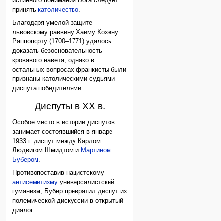
истинного понимания Бога следует
принять
католичество
.
Благодаря умелой защите
львовскому раввину Хаиму Кохену
Раппопорту (1700–1771) удалось
доказать безосновательность
кровавого навета, однако в
остальных вопросах франкисты были
признаны католическими судьями
диспута победителями.
Диспуты в XX в.
Особое место в истории диспутов
занимает состоявшийся в январе
1933 г. диспут между Карлом
Людвигом Шмидтом и
Мартином
Бубером
.
Противопоставив нацистскому
антисемитизму
универсалистский
гуманизм, Бубер превратил диспут из
полемической дискуссии в открытый
диалог.