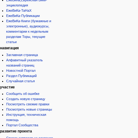
ЕжеВиКа,Еврейская Вики-
энциклопедия
ЕжеВиКа-ТаНаХ
ЕжеВиКа-Публикации
ЕжеВиКа-Книги (бумажные и
электронные), аудиокурсы,
комментарии к недельным
разделам Торы, текущие
статьи
навигация
Заглавная страница
Алфавитный указатель
названий страниц
Новостной Портал
Раздел Публикаций
Случайная статья
участие
Сообщить об ошибке
Создать новую страницу
Посмотреть свежие правки
Посмотреть новые страницы
Инструкция, техническая
помощь
Портал Сообщества
развитие проекта