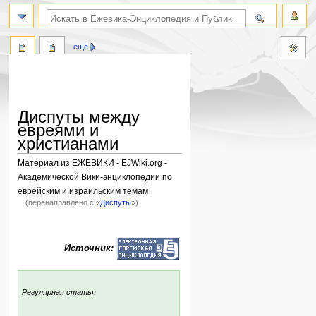
поиск по словам
ещё
Диспуты между
евреями и
христианами
Материал из ЕЖЕВИКИ - EJWiki.org -
Академической Вики-энциклопедии по
еврейским и израильским темам
(перенаправлено с «
Диспуты
»)
Перейти
Перейти
к
к
Источник:
навигации
поиску
:
Регулярная статья