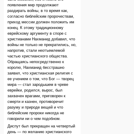
появления мир продолжают
раздирать войны, в то время как,
согласно библейским пророчествам,
приход мессии должен положить им
конец. К этому традиционному
еврейскому аргументу в споре с
христианами Нахманид добавил, что
войны не только не прекратились, но,
напротив, стали неотъемлемой
частью христианского общества.
Обращаясь непосредственно к
королю, Нахманид бесстрашно
заявил, что христианская религия с
ее учением о том, что Бог — творец
мира — стал зародышем в чреве
еврейки, родился, вырос, был
захвачен врагами, приговорен к
смерти и казнен, противоречит
разуму и природе вещей и что
библейские пророки никогда не
говорили ни о чем подобном.
Диспут был прекращен на четвертый
день — по желанию христианского