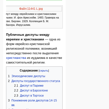
Файл:11441 L.jpg
Диспут между еврейскими и христианскими
учеными. И. фон Армсхейм. 1483. Гравюра на
дереве. Берлин. 1929. Коллекция Б. М.
Ансбахера. Иерусалим.
Публичные диспуты между
евреями и христианами
— одна из
форм еврейско-христианской
религиозной полемики, возникшей
непосредственно после выделения
христианства
из иудаизма в качестве
самостоятельной религии.
Содержание
1
Эпизодические диспуты
2
Диспуты государственного статуса
2.1
Диспут в Париже
2.2
Диспут в Барселоне
2.3
Диспут в Тортосе
3
Понижение роли диспутов 14-15
вв.