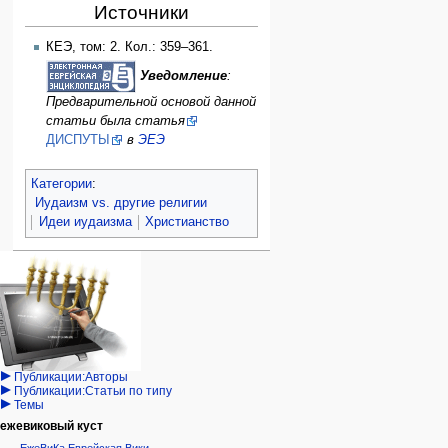
Источники
КЕЭ, том: 2. Кол.: 359–361.
Уведомление
:
Предварительной основой данной
статьи была статья
ДИСПУТЫ
в
ЭЕЭ
Категории
:
Иудаизм vs. другие религии
Идеи иудаизма
Христианство
Навигация
персональные инструменты
действия на странице
категории
Израиль:Страна и
войти
статья
государство
запрос
обсуждение
Иудаизм
учётной
читать
Народ
записи
просмотр
Проекты
кода
Проекты/Участники/
дополнения
история
Публикации:Авторы
Публикации:Статьи по типу
Темы
ежевиковый куст