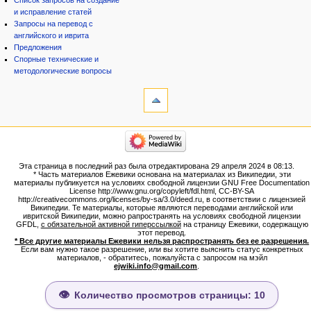
Список запросов на создание
и исправление статей
Запросы на перевод с
английского и иврита
Предложения
Спорные технические и
методологические вопросы
инструменты
Ссылки
сюда
Связанные
категории
правки
Израиль:Страна и
Служебные
государство
страницы
Иудаизм
Эта страница в последний раз была отредактирована 29 апреля 2024 в 08:13.
Народ
Версия
* Часть материалов Ежевики основана на материалах из Википедии, эти
Проекты
для
материалы публикуется на условиях свободной лицензии GNU Free Documentation
Проекты/Участники/
License http://www.gnu.org/copyleft/fdl.html, CC-BY-SA
печати
дополнения
http://creativecommons.org/licenses/by-sa/3.0/deed.ru, в соответствии с лицензией
Постоянная
Публикации:Авторы
Википедии. Те материалы, которые являются переводами английской или
ивритской Википедии, можно рапространять на условиях свободной лицензии
ссылка
Публикации:Статьи по типу
GFDL,
с обязательной активной гиперссылкой
на страницу Ежевики, содержащую
Темы
Сведения
этот перевод.
о странице
* Все другие материалы Ежевики нельзя распространять без ее разрешения.
ежевиковый куст
Если вам нужно такое разрешение, или вы хотите выяснить статус конкретных
ЕжеВиКа,Еврейская Вики-
материалов, - обратитесь, пожалуйста с запросом на мэйл
ejwiki.info@gmail.com
.
энциклопедия
ЕжеВиКа-ТаНаХ
ЕжеВиКа-Публикации
Количество просмотров страницы: 10
ЕжеВиКа-Книги (бумажные и