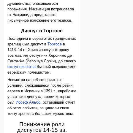
духовенства, опасавшегося
поражения. Инквизиция потребовала
от Нахманида представить
письменное изложение его тезисов.
Диспут в Тортосе
Последним в серии этих грандиозных
зрелищ был диспут в
Тортосе
в
1413–14 гг. Христианскую сторону
возглавлял отступник Херонимо де
Санта-Фе (Йеhошуа Лорки), до своего
отступничества
бывший выдающимся
еврейским полемистом.
Несмотря на неблагоприятные
условия, сложившиеся после резни
евреев в Испании в 1391 г., еврейские
участники диспута, среди которых
был
Иосеф Альбо
, оставивший отчет
об этом событии, защищали свою
точку зрения с большим мужеством.
Понижение роли
диспутов 14-15 вв.