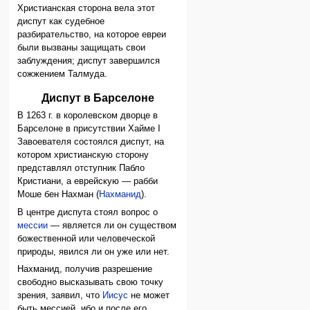
Христианская сторона вела этот
диспут как судебное
разбирательство, на которое евреи
были вызваны защищать свои
заблуждения; диспут завершился
сожжением Талмуда.
Диспут в Барселоне
В 1263 г. в королевском дворце в
Барселоне в присутствии Хайме I
Завоевателя состоялся диспут, на
котором христианскую сторону
представлял отступник Пабло
Кристиани, а еврейскую — рабби
Моше бен Нахман (
Нахманид
).
В центре диспута стоял вопрос о
мессии
— является ли он существом
божественной или человеческой
природы, явился ли он уже или нет.
Нахманид, получив разрешение
свободно высказывать свою точку
зрения, заявил, что
Иисус
не может
быть мессией, ибо и после его