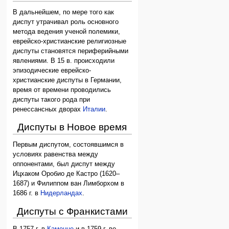
В дальнейшем, по мере того как
диспут утрачивал роль основного
метода ведения ученой полемики,
еврейско-христианские религиозные
диспуты становятся периферийными
явлениями. В 15 в. происходили
эпизодические еврейско-
христианские диспуты в Германии,
время от времени проводились
диспуты такого рода при
ренессансных дворах
Италии
.
Диспуты в Новое время
Первым диспутом, состоявшимся в
условиях равенства между
оппонентами, был диспут между
Ицхаком Оробио де Кастро (1620–
1687) и Филиппом ван Лимборхом в
1686 г. в
Нидерландах
.
Диспуты с Франкистами
В 1757 г. в
Каменце
и в 1759 г. во