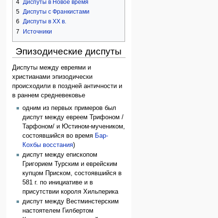
4
Диспуты в Новое время
5
Диспуты с Франкистами
6
Диспуты в XX в.
7
Источники
Эпизодические диспуты
Диспуты между евреями и
христианами эпизодически
происходили в поздней античности и
в раннем средневековье
одним из первых примеров был
диспут между евреем Трифоном /
Тарфоном/ и Юстином-мучеником,
состоявшийся во время
Бар-
Кохбы восстания
)
диспут между епископом
Григорием Турским и еврейским
купцом Приском, состоявшийся в
581 г. по инициативе и в
присутствии короля Хильперика
диспут между Вестминстерским
настоятелем Гилбертом