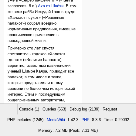
уже в «Сефер hа-шеилтот» («Книга
запросов», 8 в.)
Аха из Шабхи
. В том
же веке рабби Иехудай Гаон в труде
«Халахот псукот» («Решенные
hалахот») собрал воедино
нормативные предписания, имевшие
практическое применение в
повседневной жизни.
Примерно сто лет спустя
составитель кодекса «Халахот
гдолот» («Великие hалахот»),
вероятно, известный вавилонский
ученый Шимон Каяра, приводит все
hалахот, в том числе и такие,
которые представляли к тому
времени не более чем исторический
интерес. Этим и последующим
общепризнанным авторитетам,
известным в раввинистической
Console (1)
Queries (663)
Debug log (2139)
Request
литературе под общим названием
поским
(буквально `отсекающие`, то
PHP includes (1245)
MediaWiki
: 1.42.3
PHP
: 8.3.6
Time: 0.29092
есть решающие авторитеты), Галаха
обязана не только разрешением
Memory: 7,2 МБ (Peak: 7,31 МБ)
целого ряда практических вопросов