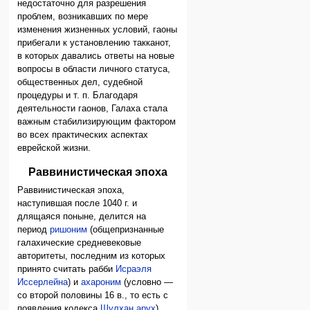
недостаточно для разрешения
проблем, возникавших по мере
изменения жизненных условий, гаоны
прибегали к установлению такканот,
в которых давались ответы на новые
вопросы в области личного статуса,
общественных дел, судебной
процедуры и т. п. Благодаря
деятельности гаонов, Галаха стала
важным стабилизирующим фактором
во всех практических аспектах
еврейской жизни.
Раввинистическая эпоха
Раввинистическая эпоха,
наступившая после 1040 г. и
длящаяся поныне, делится на
период
ришоним
(общепризнанные
галахические средневековые
авторитеты, последним из которых
принято считать рабби
Исраэля
Иссерлейна
) и
ахароним
(условно —
со второй половины 16 в., то есть с
появления кодекса
Шулхан арух
).