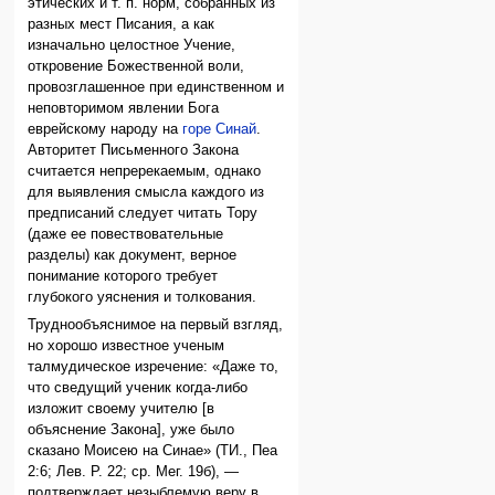
этических и т. п. норм, собранных из
разных мест Писания, а как
изначально целостное Учение,
откровение Божественной воли,
провозглашенное при единственном и
неповторимом явлении Бога
еврейскому народу на
горе Синай
.
Авторитет Письменного Закона
считается непререкаемым, однако
для выявления смысла каждого из
предписаний следует читать Тору
(даже ее повествовательные
разделы) как документ, верное
понимание которого требует
глубокого уяснения и толкования.
Труднообъяснимое на первый взгляд,
но хорошо известное ученым
талмудическое изречение: «Даже то,
что сведущий ученик когда-либо
изложит своему учителю [в
объяснение Закона], уже было
сказано Моисею на Синае» (ТИ., Пеа
2:6; Лев. Р. 22; ср. Мег. 19б), —
подтверждает незыблемую веру в