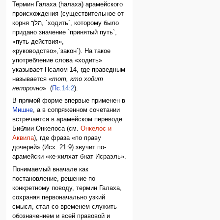
Термин Галаха (hалаха) арамейского
происхождения (существительное от
корня הלך, `ходить`, которому было
придано значение `принятый путь`,
«путь действия»,
«руководство»,`закон`). На такое
употребление слова «ходить»
указывает Псалом 14, где праведным
называется «
тот, кто ходит
непорочно
» (
Пс.
14:2
).
В прямой форме впервые применен в
Мишне
, а в сопряженном сочетании
встречается в арамейском переводе
Библии Онкелоса (см.
Онкелос и
Аквила
), где фраза «по праву
дочерей» (Исх. 21:9) звучит по-
арамейски «ке-хилхат бнат Исраэль».
Понимаемый вначале как
постановление, решение по
конкретному поводу, термин Галаха,
сохраняя первоначально узкий
смысл, стал со временем служить
обозначением и всей правовой и