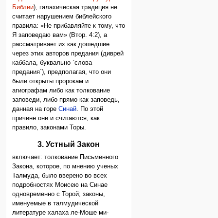
Библии
), галахическая традиция не
считает нарушением библейского
правила: «Не прибавляйте к тому, что
Я заповедаю вам» (Втор. 4:2), а
рассматривает их как дошедшие
через этих авторов предания (диврей
каббала, буквально `слова
предания`), предполагая, что они
были открыты пророкам и
агиографам либо как толкование
заповеди, либо прямо как заповедь,
данная на горе
Синай
. По этой
причине они и считаются, как
правило, законами Торы.
3. Устный Закон
включает: толкование Письменного
Закона, которое, по мнению ученых
Талмуда, было вверено во всех
подробностях Моисею на Синае
одновременно с Торой; законы,
именуемые в талмудической
литературе халаха ле-Моше ми-