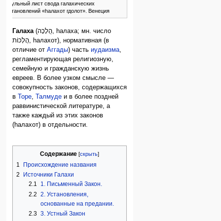
Титульный лист свода галахических
постановлений «hалахот гдолот». Венеция
Галаха
(הֲלָכָה, hалаха; мн. число
הֲלָכוֹת, hалахот), нормативная (в
отличие от
Аггады
) часть
иудаизма
,
регламентирующая религиозную,
семейную и гражданскую жизнь
евреев. В более узком смысле —
совокупность законов, содержащихся
в
Торе
,
Талмуде
и в более поздней
раввинистической литературе, а
также каждый из этих законов
(hалахот) в отдельности.
Содержание
1
Происхождение названия
2
Источники Галахи
2.1
1. Письменный Закон.
2.2
2. Установления,
основанные на предании.
2.3
3. Устный Закон