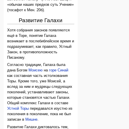
«обычаи наших предков суть Учение»
(тосафот к Мен. 20б).
Развитие Галахи
Хотя собрания законов появляются
ещё в Торе, понятие Галаха
возникает в послебиблейское время и
подразумевает, как правило, Устный
Закон, в противоположность
Писаному.
Согласно традиции, Галаха была
дана Богом
Моисею
на
горе Синай
как составная часть истолкования
Торы. Кроме того, уже Моисей, а
вслед за ним и мудрецы следующих
поколений, устанавливают законы,
которые становятся частью Галахи.
Общий комплекс Галахи в составе
Устной Торы
передавался изустно из
поколения в поколение, пока не был
записан в
Мишне
.
Развитие Галахи диктовалось тем,