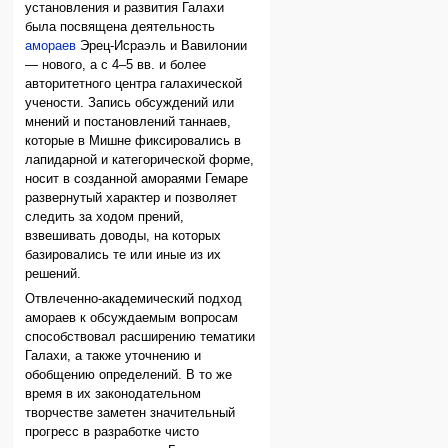
установления и развития Галахи
была посвящена деятельность
амораев
Эрец-Исраэль и Вавилонии
— нового, а с 4–5 вв. и более
авторитетного центра галахической
учености. Запись обсуждений или
мнений и постановлений таннаев,
которые в Мишне фиксировались в
лапидарной и категорической форме,
носит в созданной амораями Гемаре
развернутый характер и позволяет
следить за ходом прений,
взвешивать доводы, на которых
базировались те или иные из их
решений.
Отвлеченно-академический подход
амораев к обсуждаемым вопросам
способствовал расширению тематики
Галахи, а также уточнению и
обобщению определений. В то же
время в их законодательном
творчестве заметен значительный
прогресс в разработке чисто