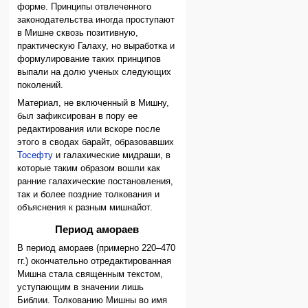
форме. Принципы отвлеченного
законодательства иногда проступают
в Мишне сквозь позитивную,
практическую Галаху, но выработка и
формулирование таких принципов
выпали на долю ученых следующих
поколений.
Материал, не включенный в Мишну,
был зафиксирован в пору ее
редактирования или вскоре после
этого в сводах барайт, образовавших
Тосефту
и галахические мидраши, в
которые таким образом вошли как
ранние галахические постановления,
так и более поздние толкования и
объяснения к разным мишнайот.
Период амораев
В период амораев (примерно 220–470
гг.) окончательно отредактированная
Мишна стала священным текстом,
уступающим в значении лишь
Библии. Толкованию Мишны во имя