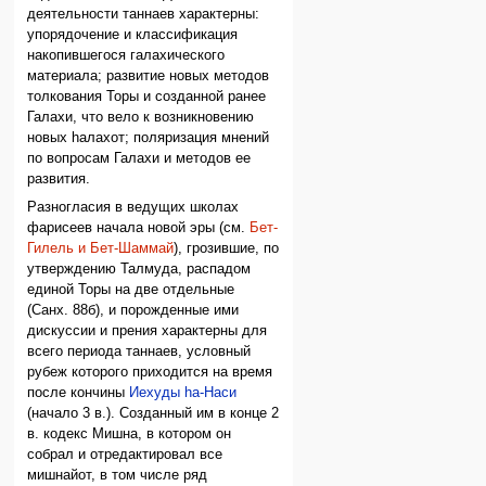
деятельности таннаев характерны:
упорядочение и классификация
накопившегося галахического
материала; развитие новых методов
толкования Торы и созданной ранее
Галахи, что вело к возникновению
новых hалахот; поляризация мнений
по вопросам Галахи и методов ее
развития.
Разногласия в ведущих школах
фарисеев начала новой эры (см.
Бет-
Гилель и Бет-Шаммай
), грозившие, по
утверждению Талмуда, распадом
единой Торы на две отдельные
(Санх. 88б), и порожденные ими
дискуссии и прения характерны для
всего периода таннаев, условный
рубеж которого приходится на время
после кончины
Иехуды hа-Наси
(начало 3 в.). Созданный им в конце 2
в. кодекс Мишна, в котором он
собрал и отредактировал все
мишнайот, в том числе ряд