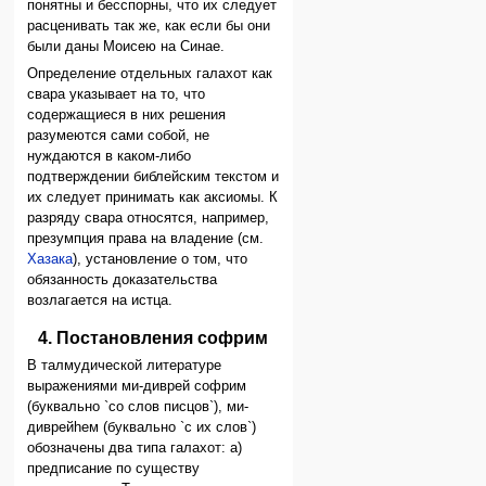
понятны и бесспорны, что их следует
расценивать так же, как если бы они
были даны Моисею на Синае.
Определение отдельных галахот как
свара указывает на то, что
содержащиеся в них решения
разумеются сами собой, не
нуждаются в каком-либо
подтверждении библейским текстом и
их следует принимать как аксиомы. К
разряду свара относятся, например,
презумпция права на владение (см.
Хазака
), установление о том, что
обязанность доказательства
возлагается на истца.
4. Постановления софрим
В талмудической литературе
выражениями ми-диврей софрим
(буквально `со слов писцов`), ми-
диврейhем (буквально `с их слов`)
обозначены два типа галахот: а)
предписание по существу