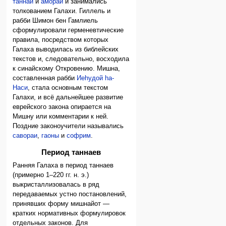
таннаи
и
амораи
и занимались
толкованием Галахи. Гиллель и
рабби Шимон бен Гамлиель
сформулировали герменевтические
правила, посредством которых
Галаха выводилась из библейских
текстов и, следовательно, восходила
к синайскому Откровению. Мишна,
составленная рабби
Иеhудой hа-
Наси
, стала основным текстом
Галахи, и всё дальнейшее развитие
еврейского закона опирается на
Мишну или комментарии к ней.
Поздние законоучители назывались
савораи
,
гаоны
и
софрим
.
Период таннаев
Ранняя Галаха в период таннаев
(примерно 1–220 гг. н. э.)
выкристаллизовалась в ряд
передаваемых устно постановлений,
принявших форму мишнайот —
кратких нормативных формулировок
отдельных законов. Для