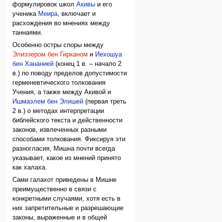
формулировок школ
Акивы
и его
ученика
Меира
, включает и
расхождения во мнениях между
таннаями.
Особенно остры споры между
Элиэзером бен Гирканом
и
Иехошуа
бен Хананией
(конец 1 в. – начало 2
в.) по поводу пределов допустимости
герменевтического толкования
Учения, а также между Акивой и
Ишмаэлем бен Элишей
(первая треть
2 в.) о методах интерпретации
библейского текста и действенности
законов, извлеченных разными
способами толкования. Фиксируя эти
разногласия, Мишна почти всегда
указывает, какое из мнений принято
как халаха.
Сами галахот приведены в Мишне
преимущественно в связи с
конкретными случаями, хотя есть в
них запретительные и разрешающие
законы, выраженные и в общей