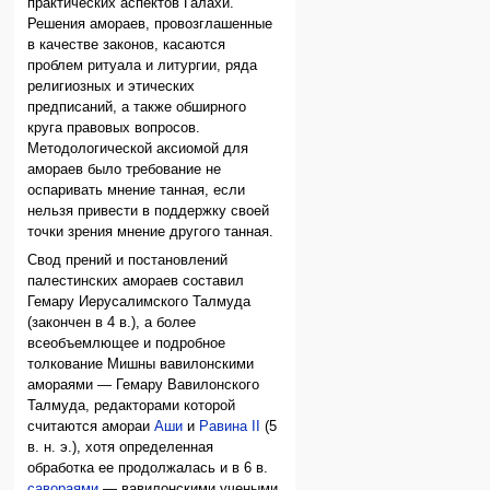
практических аспектов Галахи.
Решения амораев, провозглашенные
в качестве законов, касаются
проблем ритуала и литургии, ряда
религиозных и этических
предписаний, а также обширного
круга правовых вопросов.
Методологической аксиомой для
амораев было требование не
оспаривать мнение танная, если
нельзя привести в поддержку своей
точки зрения мнение другого танная.
Свод прений и постановлений
палестинских амораев составил
Гемару Иерусалимского Талмуда
(закончен в 4 в.), а более
всеобъемлющее и подробное
толкование Мишны вавилонскими
амораями — Гемару Вавилонского
Талмуда, редакторами которой
считаются амораи
Аши
и
Равина II
(5
в. н. э.), хотя определенная
обработка ее продолжалась и в 6 в.
савораями
— вавилонскими учеными