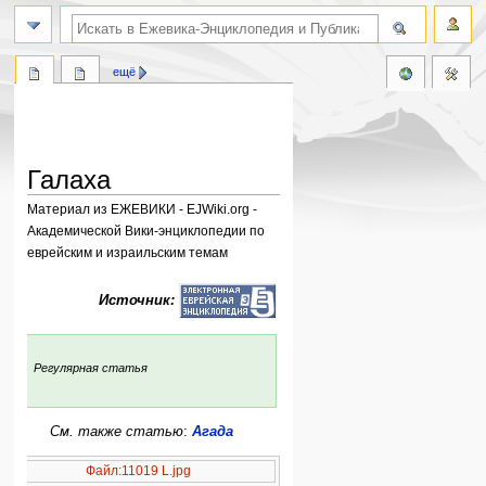
поиск по словам
ещё
Галаха
Материал из ЕЖЕВИКИ - EJWiki.org -
Академической Вики-энциклопедии по
еврейским и израильским темам
Перейти
Перейти
Источник:
к
к
навигации
поиску
:
Регулярная статья
См. также статью
:
Агада
Файл:11019 L.jpg