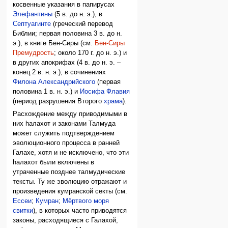
косвенные указания в папирусах
Элефантины
(5 в. до н. э.), в
Септуагинте
(греческий перевод
Библии; первая половина 3 в. до н.
э.), в книге Бен-Сиры (см.
Бен-Сиры
Премудрость
; около 170 г. до н. э.) и
в других апокрифах (4 в. до н. э. –
конец 2 в. н. э.); в сочинениях
Филона Александрийского
(первая
половина 1 в. н. э.) и
Иосифа Флавия
(период разрушения Второго
храма
).
Расхождение между приводимыми в
них hалахот и законами Талмуда
может служить подтверждением
эволюционного процесса в ранней
Галахе, хотя и не исключено, что эти
hалахот были включены в
утраченные позднее талмудические
тексты. Ту же эволюцию отражают и
произведения кумранской секты (см.
Ессеи
;
Кумран
;
Мёртвого моря
свитки
), в которых часто приводятся
законы, расходящиеся с Галахой,