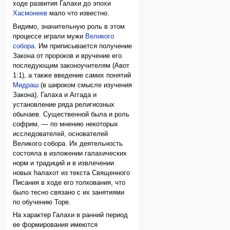
ходе развития Галахи до эпохи
Хасмонеев
мало что известно.
Видимо, значительную роль в этом
процессе играли мужи
Великого
собора
. Им приписывается получение
Закона от пророков и вручение его
последующим законоучителям (Авот
1:1), а также введение самих понятий
Мидраш
(в широком смысле изучения
Закона), Галаха и Аггада и
установление ряда религиозных
обычаев. Существенной была и роль
софрим, — по мнению некоторых
исследователей, основателей
Великого собора. Их деятельность
состояла в изложении галахических
норм и традиций и в извлечении
новых hалахот из текста Священного
Писания в ходе его толкования, что
было тесно связано с их занятиями
по обучению Торе.
На характер Галахи в ранний период
ее формирования имеются