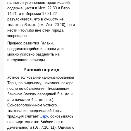
является уточнением предписаний,
содержащихся в Исх. 22:30 и Втор.
14:21, а в Иеремии 17:21,22
разъясняется, что в субботу не
только работать (см. Исх. 20:10), но и
нести что-либо вне стен города
запрещено.
Процесс развития Галахи,
продолжающийся и в наши дни,
можно условно разделить на
следующие периоды.
Ранний период
Устное толкование канонизированной
Торы, по-видимому, началось вскоре
после ее объявления Письменным
Законом (между серединой 5 в. до н.
э. и началом 4 в. до н. э.).
Основоположником устного
толкования предписаний Торы
традиция считает
Эзру
, основываясь
на свидетельстве Библии о его
деятельности (Эз. 7:10, 11). Однако о