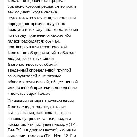
Галаха: общепринятая форма,
согласно которой решается вопрос в
тех случаях, когда халаха
недостаточно уточнена; заведенный
порядок, которому следуют на
практике в тех случаях, когда мнения
по поводу применения какой-либо
галахи расходятся; обычай,
противоречащий теоретической
Галахе, но общепринятый в обиходе
людей, известных своей
благочестивостью; обычай,
введенный определенной группой
законоучителей в некоторых
областях религиозной, общественной
или правовой практики в дополнение
к действующей Галахе.
О значении обычая в установлении
Галахи свидетельствуют такие
высказывания, как: «если... ты не
знаешь сущности галахи, пойди и
посмотри, как поступает народ» (ТИ.,
Пеа 7:5 и в других местах), «обычай
вытесняет галаху» (ТИ., Иев. 12:1) и