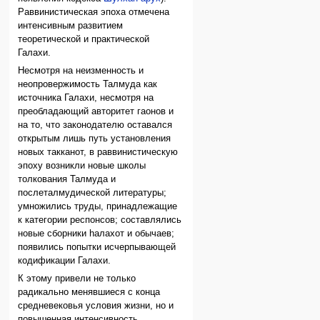
Раввинистическая эпоха отмечена
интенсивным развитием
теоретической и практической
Галахи.
Несмотря на неизменность и
неопровержимость Талмуда как
источника Галахи, несмотря на
преобладающий авторитет гаонов и
на то, что законодателю оставался
открытым лишь путь установления
новых такканот, в раввинистическую
эпоху возникли новые школы
толкования Талмуда и
послеталмудической литературы;
умножились труды, принадлежащие
к категории респонсов; составлялись
новые сборники hалахот и обычаев;
появились попытки исчерпывающей
кодификации Галахи.
К этому привели не только
радикально менявшиеся с конца
средневековья условия жизни, но и
повышенная интенсивность