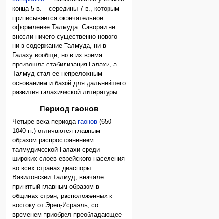
конца 5 в. – середины 7 в., которым
приписывается окончательное
оформление Талмуда. Савораи не
внесли ничего существенно нового
ни в содержание Талмуда, ни в
Галаху вообще, но в их время
произошла стабилизация Галахи, а
Талмуд стал ее непреложным
основанием и базой для дальнейшего
развития галахической литературы.
Период гаонов
Четыре века периода
гаонов
(650–
1040 гг.) отличаются главным
образом распространением
талмудической Галахи среди
широких слоев еврейского населения
во всех странах диаспоры.
Вавилонский Талмуд, вначале
принятый главным образом в
общинах стран, расположенных к
востоку от Эрец-Исраэль, со
временем приобрел преобладающее