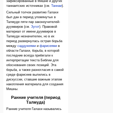
зафиксированные в Мишне и других
таннаитских источниках (см.
Таннаи
).
Сильный толчок развитию Галахи
был дан в период упомянутых в
Талмуде пяти пар законоучителей-
дуумвиров (см.
Зугот
). Правовой
материал от имени дуумвиров в
Талмуде незначителен, но в их
период развернулась острая борьба
между
саддукеями
и
фарисеями
в
области Галахи, борьба, в которой
последние всегда прибегали к
интерпретации текста Библии для
обоснования своих позиций. Эта
борьба, а также разногласия в самой
среде фарисеев вылились в
дискуссии, ставшие важным этапом
накопления материала для создания
Мишны.
Ранние учителя (период
Талмуда)
Ранние учителя Галахи назывались