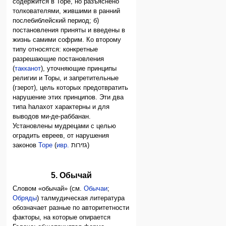
содержится в Торе, но разъяснено
толкователями, жившими в ранний
послебиблейский период; б)
постановления приняты и введены в
жизнь самими софрим. Ко второму
типу относятся: конкретные
разрешающие постановления
(
такканот
), уточняющие принципы
религии и Торы, и запретительные
(гзерот), цель которых предотвратить
нарушение этих принципов. Эти два
типа hалахот характерны и для
выводов ми-де-раббанан.
Установлены мудрецами с целью
оградить евреев, от нарушения
законов
Торе
(
ивр.
גזירות
‎)
5. Обычай
Словом «обычай» (см.
Обычаи
;
Обряды
) талмудическая литература
обозначает разные по авторитетности
факторы, на которые опирается