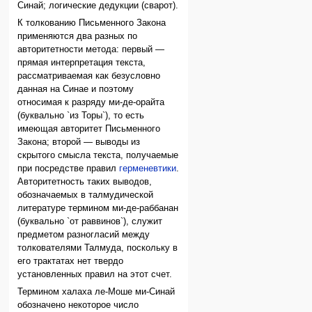
Синай; логические дедукции (сварот).
К толкованию Письменного Закона
применяются два разных по
авторитетности метода: первый —
прямая интерпретация текста,
рассматриваемая как безусловно
данная на Синае и поэтому
относимая к разряду ми-де-орайта
(буквально `из Торы`), то есть
имеющая авторитет Письменного
Закона; второй — выводы из
скрытого смысла текста, получаемые
при посредстве правил
герменевтики
.
Авторитетность таких выводов,
обозначаемых в талмудической
литературе термином ми-де-раббанан
(буквально `от раввинов`), служит
предметом разногласий между
толкователями Талмуда, поскольку в
его трактатах нет твердо
установленных правил на этот счет.
Термином халаха ле-Моше ми-Синай
обозначено некоторое число