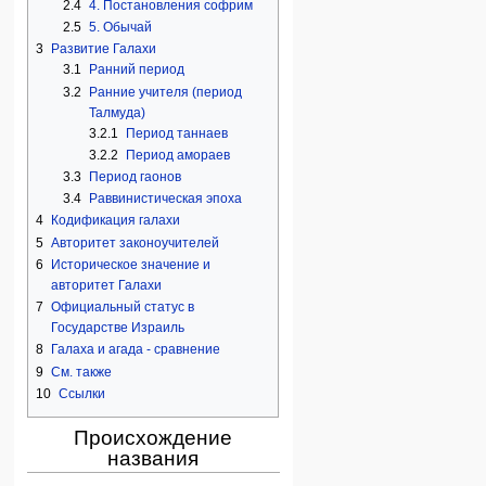
2.4
4. Постановления софрим
2.5
5. Обычай
3
Развитие Галахи
3.1
Ранний период
3.2
Ранние учителя (период
Талмуда)
3.2.1
Период таннаев
3.2.2
Период амораев
3.3
Период гаонов
3.4
Раввинистическая эпоха
4
Кодификация галахи
5
Авторитет законоучителей
6
Историческое значение и
авторитет Галахи
7
Официальный статус в
Государстве Израиль
8
Галаха и агада - сравнение
9
См. также
10
Ссылки
Происхождение
названия