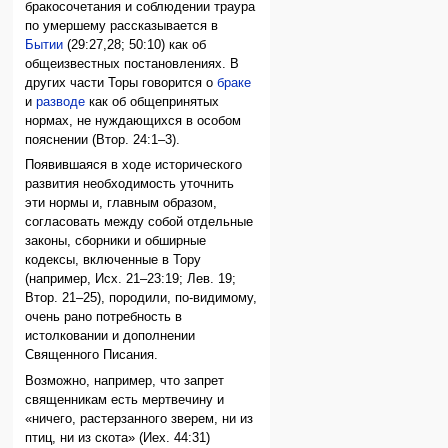
бракосочетания и соблюдении траура
по умершему рассказывается в
Бытии
(29:27,28; 50:10) как об
общеизвестных постановлениях. В
других части Торы говорится о
браке
и
разводе
как об общепринятых
нормах, не нуждающихся в особом
пояснении (Втор. 24:1–3).
Появившаяся в ходе исторического
развития необходимость уточнить
эти нормы и, главным образом,
согласовать между собой отдельные
законы, сборники и обширные
кодексы, включенные в Тору
(например, Исх. 21–23:19; Лев. 19;
Втор. 21–25), породили, по-видимому,
очень рано потребность в
истолковании и дополнении
Священного Писания.
Возможно, например, что запрет
священникам есть мертвечину и
«ничего, растерзанного зверем, ни из
птиц, ни из скота» (Иех. 44:31)