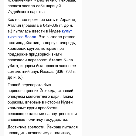
исключением малолетнего Иехоаша,
провозгласила себя царицей
Иудейского царства.
Как в свое время ее мать в Израиле,
Аталия (правила в 842–836 гг. до н.
э.) пыталась ввести в Иудее
культ
тирского Ваала
. Это вызвало резкое
противодействие, в первую очередь,
храмовых кругов, которые при
поддержке придворной знати
произвели переворот. Аталия была
убита, и царем был провозглашен ее
семилетний внук Йехоаш (836–798 гг.
до н. э.).
Главой переворота был
первосвященник Йехояда, ставший
опекуном малолетнего царя. Таким
образом, впервые в истории Иудеи
храмовые круги приобрели
решающее влияние на внутреннюю и
внешнюю политику государства.
Достигнув зрелости, Йехоаш пытался
проводить независимую политику,