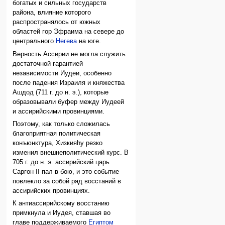
богатых и сильных государств
района, влияние которого
распространялось от южных
областей гор Эфраима на севере до
центрального
Негева
на юге.
Верность Ассирии не могла служить
достаточной гарантией
независимости Иудеи, особенно
после падения Израиля и княжества
Ашдод (711 г. до н. э.), которые
образовывали буфер между Иудеей
и ассирийскими провинциями.
Поэтому, как только сложилась
благоприятная политическая
конъюнктура, Хизкияhу резко
изменил внешнеполитический курс. В
705 г. до н. э. ассирийский царь
Саргон II пал в бою, и это событие
повлекло за собой ряд восстаний в
ассирийских провинциях.
К антиассирийскому восстанию
примкнула и Иудея, ставшая во
главе поддерживаемого
Египтом