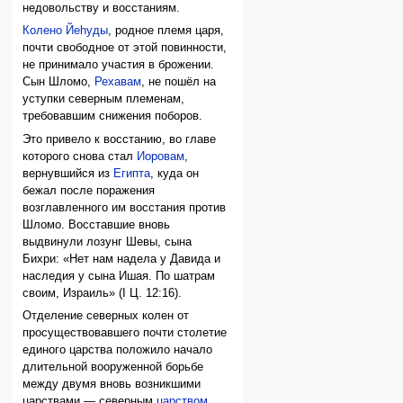
недовольству и восстаниям.
Колено Йеhуды
, родное племя царя,
почти свободное от этой повинности,
не принимало участия в брожении.
Сын Шломо,
Рехавам
, не пошёл на
уступки северным племенам,
требовавшим снижения поборов.
Это привело к восстанию, во главе
которого снова стал
Иоровам
,
вернувшийся из
Египта
, куда он
бежал после поражения
возглавленного им восстания против
Шломо. Восставшие вновь
выдвинули лозунг Шевы, сына
Бихри: «Нет нам надела у Давида и
наследия у сына Ишая. По шатрам
своим, Израиль» (I Ц. 12:16).
Отделение северных колен от
просуществовавшего почти столетие
единого царства положило начало
длительной вооруженной борьбе
между двумя вновь возникшими
царствами — северным
царством