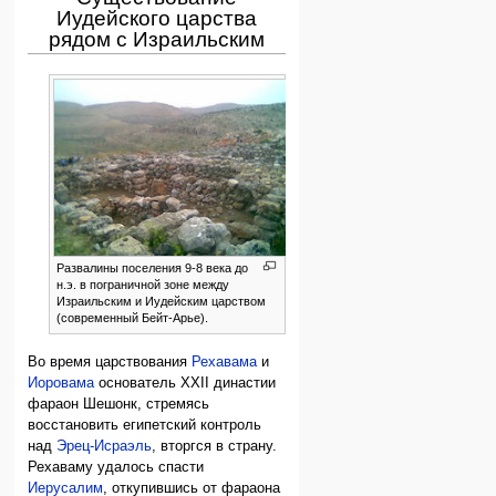
Иудейского царства
рядом с Израильским
Развалины поселения 9-8 века до
н.э. в пограничной зоне между
Израильским и Иудейским царством
(современный Бейт-Арье).
Во время царствования
Рехавама
и
Иоровама
основатель XXII династии
фараон Шешонк, стремясь
восстановить египетский контроль
над
Эрец-Исраэль
, вторгся в страну.
Рехаваму удалось спасти
Иерусалим
, откупившись от фараона