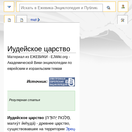
поиск по словам
ещё
Иудейское царство
Материал из ЕЖЕВИКИ - EJWiki.org -
Академической Вики-энциклопедии по
еврейским и израильским темам
Перейти
Перейти
Источник:
к
к
навигации
поиску
:
Регулярная статья
מַלְכוּת יְהוּדָה
Иудейское царство
(
,
малху́т йеhуда́) - древнее царство,
существовавшее на территории
Эрец-