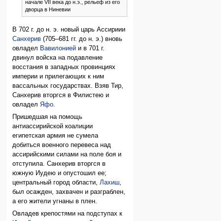
начале VII века до н.э., рельеф из его
дворца в Ниневии
В 702 г. до н. э. новый царь Ассириии
Санхерив
(705–681 гг. до н. э.) вновь
овладел
Вавилонией
и в 701 г.
двинул войска на подавление
восстания в западных провинциях
империи и прилегающих к ним
вассальных государствах. Взяв Тир,
Санхерив вторгся в Филистею и
овладел
Яфо
.
Пришедшая на помощь
антиассирийской коалиции
египетская армия не сумела
добиться военного перевеса над
ассирийскими силами на поле боя и
отступила. Санхерив вторгся в
южную Иудею и опустошил ее;
центральный город области,
Лахиш
,
был осажден, захвачен и разграблен,
а его жители угнаны в плен.
Овладев крепостями на подступах к