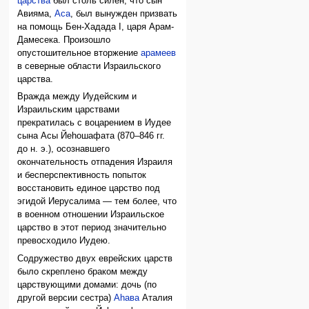
царства
был столь силен, что сын
Авияма,
Аса
, был вынужден призвать
на помощь Бен-Хадада I, царя Арам-
Дамесека. Произошло
опустошительное вторжение
арамеев
в северные области Израильского
царства.
Вражда между Иудейским и
Израильским царствами
прекратилась с воцарением в Иудее
сына Асы Йеhошафата (870–846 гг.
до н. э.), осознавшего
окончательность отпадения Израиля
и бесперспективность попыток
восстановить единое царство под
эгидой Иерусалима — тем более, что
в военном отношении Израильское
царство в этот период значительно
превосходило Иудею.
Содружество двух еврейских царств
было скреплено браком между
царствующими домами: дочь (по
другой версии сестра)
Аhава
Аталия