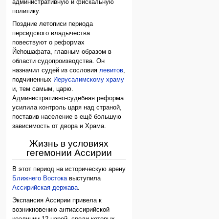
административную и фискальную
политику.
Поздние летописи периода
персидского владычества
повествуют о реформах
Йеhошафата, главным образом в
области судопроизводства. Он
назначил судей из сословия
левитов
,
подчиненных
Иерусалимскому храму
и, тем самым, царю.
Административно-судебная реформа
усилила контроль царя над страной,
поставив население в ещё большую
зависимость от двора и Храма.
Жизнь в условиях
гегемонии Ассирии
В этот период на историческую арену
Ближнего Востока
выступила
Ассирийская держава
.
Экспансия Ассирии привела к
возникновению антиассирийской
коалиции 12 царей, среди которых