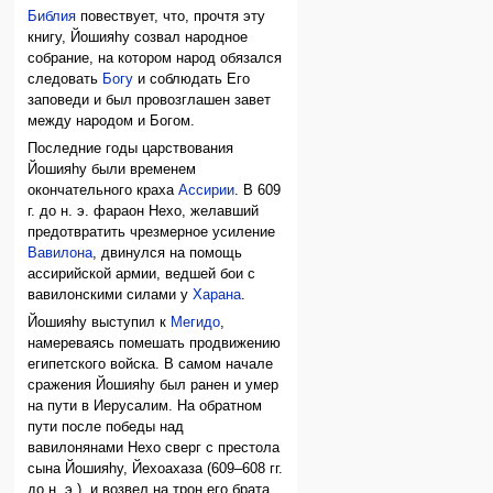
Библия
повествует, что, прочтя эту
книгу, Йошияhу созвал народное
собрание, на котором народ обязался
следовать
Богу
и соблюдать Его
заповеди и был провозглашен завет
между народом и Богом.
Последние годы царствования
Йошияhу были временем
окончательного краха
Ассирии
. В 609
г. до н. э. фараон Нехо, желавший
предотвратить чрезмерное усиление
Вавилона
, двинулся на помощь
ассирийской армии, ведшей бои с
вавилонскими силами у
Харана
.
Йошияhу выступил к
Мегидо
,
намереваясь помешать продвижению
египетского войска. В самом начале
сражения Йошияhу был ранен и умер
на пути в Иерусалим. На обратном
пути после победы над
вавилонянами Нехо сверг с престола
сына Йошияhу, Йехоахаза (609–608 гг.
до н. э.), и возвел на трон его брата