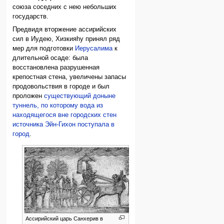
союза соседних с нею небольших
государств.
Предвидя вторжение ассирийских
сил в Иудею, Хизкияhу принял ряд
мер для подготовки
Иерусалима
к
длительной осаде: была
восстановлена разрушенная
крепостная стена, увеличены запасы
продовольствия в городе и был
проложен
существующий доныне
туннель, по которому вода из
находящегося вне городских стен
источника Эйн-Гихон поступала в
город
.
Ассирийский царь Санхерив в