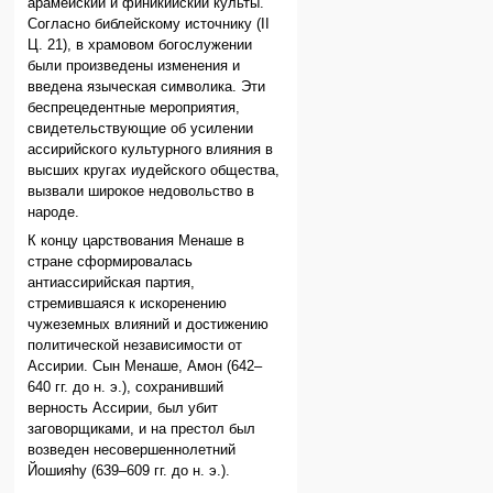
арамейский и финикийский культы.
Согласно библейскому источнику (II
Ц. 21), в храмовом богослужении
были произведены изменения и
введена языческая символика. Эти
беспрецедентные мероприятия,
свидетельствующие об усилении
ассирийского культурного влияния в
высших кругах иудейского общества,
вызвали широкое недовольство в
народе.
К концу царствования Менаше в
стране сформировалась
антиассирийская партия,
стремившаяся к искоренению
чужеземных влияний и достижению
политической независимости от
Ассирии. Сын Менаше, Амон (642–
640 гг. до н. э.), сохранивший
верность Ассирии, был убит
заговорщиками, и на престол был
возведен несовершеннолетний
Йошияhу (639–609 гг. до н. э.).