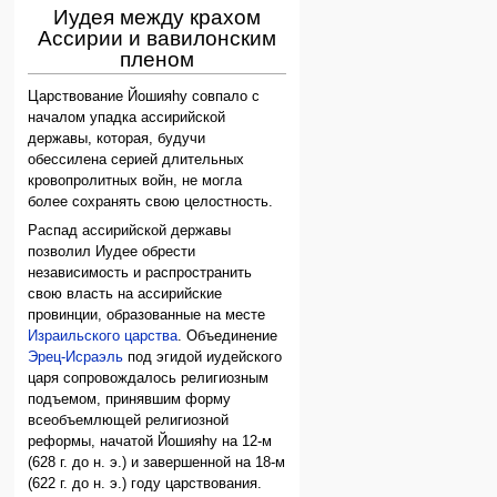
Иудея между крахом
Ассирии и вавилонским
пленом
Царствование Йошияhу совпало с
началом упадка ассирийской
державы, которая, будучи
обессилена серией длительных
кровопролитных войн, не могла
более сохранять свою целостность.
Распад ассирийской державы
позволил Иудее обрести
независимость и распространить
свою власть на ассирийские
провинции, образованные на месте
Израильского царства
. Объединение
Эрец-Исраэль
под эгидой иудейского
царя сопровождалось религиозным
подъемом, принявшим форму
всеобъемлющей религиозной
реформы, начатой Йошияhу на 12-м
(628 г. до н. э.) и завершенной на 18-м
(622 г. до н. э.) году царствования.