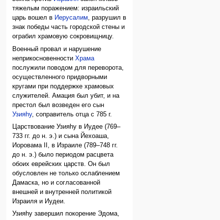
тяжелым поражением: израильский
царь вошел в
Иерусалим
, разрушил в
знак победы часть городской стены и
ограбил храмовую сокровищницу.
Военный провал и нарушение
неприкосновенности
Храма
послужили поводом для переворота,
осуществленного придворными
кругами при поддержке храмовых
служителей. Амация был убит, и на
престол был возведен его сын
Узияhу
, соправитель отца с 785 г.
Царствование Узияhу в Иудее (769–
733 гг. до н. э.) и сына Йехоаша,
Иоровама II, в Израиле (789–748 гг.
до н. э.) было периодом расцвета
обоих еврейских царств. Он был
обусловлен не только ослаблением
Дамаска, но и согласованной
внешней и внутренней политикой
Израиля и Иудеи.
Узияhу завершил покорение Эдома,