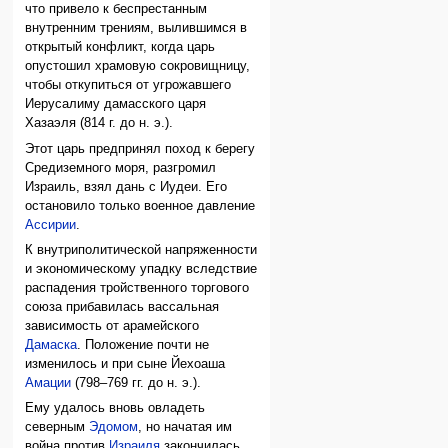
что привело к беспрестанным
внутренним трениям, вылившимся в
открытый конфликт, когда царь
опустошил храмовую сокровищницу,
чтобы откупиться от угрожавшего
Иерусалиму дамасского царя
Хазаэля (814 г. до н. э.).
Этот царь предпринял поход к берегу
Средиземного моря, разгромил
Израиль, взял дань с Иудеи. Его
остановило только военное давление
Ассирии
.
К внутриполитической напряженности
и экономическому упадку вследствие
распадения тройственного торгового
союза прибавилась вассальная
зависимость от арамейского
Дамаска
. Положение почти не
изменилось и при сыне Йехоаша
Амации
(798–769 гг. до н. э.).
Ему удалось вновь овладеть
северным
Эдомом
, но начатая им
война против
Израиля
закончилась