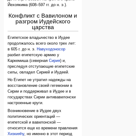
Йехоякима (608–597 гг. до н. э.).
Конфликт с Вавилоном и
разгром Иудейского
царства
Египетское владычество в Иудее
продолжалось всего около трех лет:
в 605 г. до н. э.
Навуходоносор
разбил египетскую армию у
Каркемиша (северная
Сирия
) и,
преследуя отступающие египетские
силы, овладел Сирией и Иудеей.
Но Египет не утратил надежды на
восстановление своей гегемонии в
Сирии и поддерживал в Иудее и в
государствах Сирии антивавилонски
настроенные круги.
Возникновение в Иудее двух
политических ориентаций —
египетской и вавилонской —
относится еще ко времени правления
Хизкияhу
, но именно в этот период