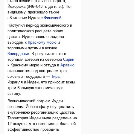
стала женой сына Йеhошафата,
Йехорама (846–843 гг. до н. э.). По-
видимому, произошло также
сближение Иудеи с
Финикией
.
Наступил период экономического и
политического расцвета обоих
царств. Иудея вновь овладела
выходом к
Красному морю
и
торговыми путями в южное
Заиорданье
. В результате этого
торговая артерия из северной
Сирии
к Красному морю и оттуда в
Аравию
оказывается под контролем трех
союзных государств —
Тира
,
Израиля и Иудеи, что приносит всем
трем большую экономическую
выгоду.
Экономический подъем Иудеи
позволил Йеhошафату осуществить
внутреннюю реорганизацию царства.
Территория Иудеи была разделена на
12 округов, что позволило с большей
эффективностью проводить