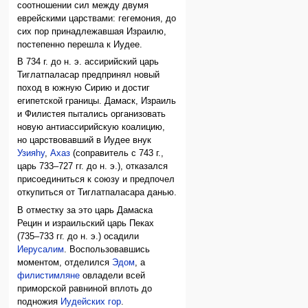
соотношении сил между двумя
еврейскими царствами: гегемония, до
сих пор принадлежавшая Израилю,
постепенно перешла к Иудее.
В 734 г. до н. э. ассирийский царь
Тиглатпаласар предпринял новый
поход в южную Сирию и достиг
египетской границы. Дамаск, Израиль
и Филистея пытались организовать
новую антиассирийскую коалицию,
но царствовавший в Иудее внук
Узияhу
,
Ахаз
(соправитель с 743 г.,
царь 733–727 гг. до н. э.), отказался
присоединиться к союзу и предпочел
откупиться от Тиглатпаласара данью.
В отместку за это царь Дамаска
Рецин и израильский царь Пеках
(735–733 гг. до н. э.) осадили
Иерусалим
. Воспользовавшись
моментом, отделился
Эдом
, а
филистимляне
овладели всей
приморской равниной вплоть до
подножия
Иудейских гор
.