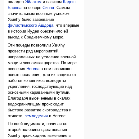
овладел
Эйлатом
и оазисом
Кадеш-
Барнеа
на севере
Синая
. Самым
значительным военным успехом
Узияhу было завоевание
филистимского
Ашдода
, что впервые
в истории Иудеи обеспечило ей
выход к Средиземному морю.
Эти победы позволили Узияhу
провести ряд мероприятий,
направленных на усиление военной
мощи и экономики царства. По мере
освоения
Негева
в нем возникают
новые поселения, для их защиты от
набегов кочевников возводятся
укрепления, господствующие над
основными караванными путями.
Благодаря высеченным в скалах
водохранилищам происходит
быстрое развитие скотоводства и,
отчасти,
земледелия
в Негеве.
По всей видимости, начиная со
второй половины царствования
Узияhу происходило изменение в