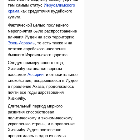
тем самым статус
Иерусалимского
храма
как средоточия иудейского
культа.
Фактической целью последнего
мероприятия было распространение
влияния Иудеи на всю территорию
Эрец-Исраэль
, то есть также и на
остатки еврейского населения
бывшего Израильского царства.
Следуя примеру своего отца,
Хизкияhу оставался верным
вассалом
Ассирии
, и относительное
спокойствие, воцарившееся в Иудее
в правление Ахаза, продолжалось
почти все годы царствования
Хизкияhу.
Длительный период мирного
развития способствовал
политическому и экономическому
укреплению страны, и в правление
Хизкияhу Иудея постепенно
превратилась в одно из самых