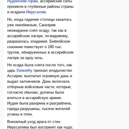
Иудейским горам
, ассирийские силы
проникли в глубинные районы страны
и осадили
Иерусалим
.
Но, когда падение столицы казалось
уже неизбежным, Санхерив
неожиданно снял осаду, так как в
ассирийском лагере, по-видимому,
разразилась эпидемия. Библейское
сказание повествует о 180 тыс.
трупов, обнаруженных в ассирийском
лагере за одну ночь.
Но осада была снята после того, как
царь
Хизкияhу
признал владычество
Ассирии, выплатил огромную дань и
выдал заложников. Дань включала
отборные войсковые части, которые,
согласно обычаю, должны были
влиться в ассирийскую армию.
Иудея была разорена и разграблена,
города разрушены, тысячи жителей
угнаны в плен.
Внезапный уход врага от стен
Иерусалима был воспринят как чудо,