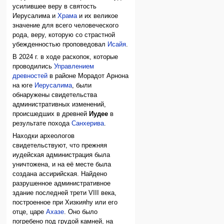
усилившее веру в святость
Иерусалима и
Храма
и их великое
значение для всего человеческого
рода, веру, которую со страстной
убежденностью проповедовал
Исайя
.
В 2024 г. в ходе раскопок, которые
проводились
Управлением
древностей
в районе Морадот Арнона
на юге
Иерусалима
, были
обнаружены свидетельства
административных изменений,
происшедших в древней
Иудее
в
результате похода
Санхерива
.
Находки археологов
свидетельствуют, что прежняя
иудейская администрация была
уничтожена, и на её месте была
создана ассирийская. Найдено
разрушенное административное
здание последней трети VIII века,
построенное при Хизкияhу или его
отце, царе
Ахазе
. Оно было
погребено под грудой камней, на