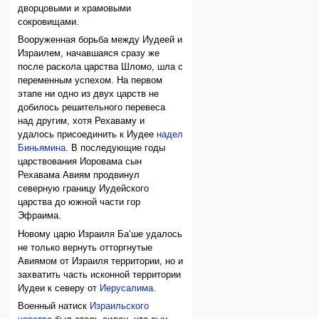
дворцовыми и храмовыми
сокровищами.
Вооруженная борьба между Иудеей и
Израилем, начавшаяся сразу же
после раскола царства Шломо, шла с
переменным успехом. На первом
этапе ни одно из двух царств не
добилось решительного перевеса
над другим, хотя Рехаваму и
удалось присоединить к Иудее
надел
Биньямина
. В последующие годы
царствования Иоровама сын
Рехавама Авиям продвинул
северную границу Иудейского
царства до южной части гор
Эфраима.
Новому царю Израиля Ба‘ше удалось
не только вернуть отторгнутые
Авиямом от Израиля территории, но и
захватить часть исконной территории
Иудеи к северу от
Иерусалима
.
Военный натиск
Израильского