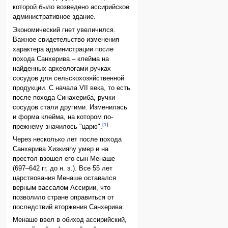
которой было возведено ассирийское
административное здание.
Экономический гнет увеличился.
Важное свидетельство изменения
характера администрации после
похода Санхерива – клейма на
найденных археологами ручках
сосудов для сельскохозяйственной
продукции. С начала VII века, то есть
после похода Синахериба, ручки
сосудов стали другими. Изменилась
и форма клейма, на котором по-
[1]
прежнему значилось "царю".
Через несколько лет после похода
Санхерива Хизкияhу умер и на
престол взошел его сын Менаше
(697–642 гг. до н. э.). Все 55 лет
царствования Менаше оставался
верным вассалом Ассирии, что
позволило стране оправиться от
последствий вторжения Санхерива.
Менаше ввел в обиход ассирийский,