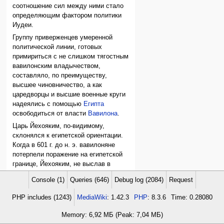
соотношение сил между ними стало
определяющим фактором политики
Иудеи.
Группу приверженцев умеренной
политической линии, готовых
примириться с не слишком тягостным
вавилонским владычеством,
составляло, по преимуществу,
высшее чиновничество, а как
царедворцы и высшие военные круги
надеялись с помощью
Египта
освободиться от власти
Вавилона
.
Царь Йехояким, по-видимому,
склонялся к египетской ориентации.
Когда в 601 г. до н. э. вавилоняне
потерпели поражение на египетской
границе, Йехояким, не выслав в
Вавилон полагающуюся дань,
Console (1)
Queries (646)
Debug log (2084)
Request
фактически бросил вызов
Навуходоносору
. В 598/7 г. до н. э.
PHP includes (1243)
MediaWiki
: 1.42.3
PHP
: 8.3.6
Time: 0.28080
вавилонские силы под
командованием Навуходоносора
Memory: 6,92 МБ (Peak: 7,04 МБ)
вторглись в страну.