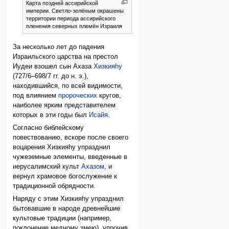
Карта поздней ассирийской
империи. Светло-зелёным окрашены
территории периода ассирийского
пленения северных племён Израиля
За несколько лет до падения
Израильского царства на престол
Иудеи взошел сын Ахаза
Хизкияhу
(727/6–698/7 гг. до н. э.),
находившийся, по всей видимости,
под влиянием
пророческих
кругов,
наиболее ярким представителем
которых в эти годы был
Исайя
.
Согласно библейскому
повествованию, вскоре после своего
воцарения Хизкияhу упразднил
чужеземные элементы, введенные в
иерусалимский культ
Ахазом
, и
вернул храмовое богослужение к
традиционной обрядности.
Наряду с этим Хизкияhу упразднил
бытовавшие в народе древнейшие
культовые традиции (например,
поклонение медному змею), упрочив