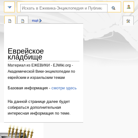
поиск по словам
ещё
Еврейское
кладбище
Материал из ЕЖЕВИКИ - EJWiki.org -
Академической Вики-энциклопедии по
еврейским и израильским темам
Перейти
Перейти
Базовая информация -
смотри здесь
к
к
навигации
поиску
На данной странице далее будет
собираться дополнительная
интересная информация по теме.
Навигация
персональные инструменты
действия на странице
категории
Израиль:Страна и
войти
статья
государство
запрос
обсуждение