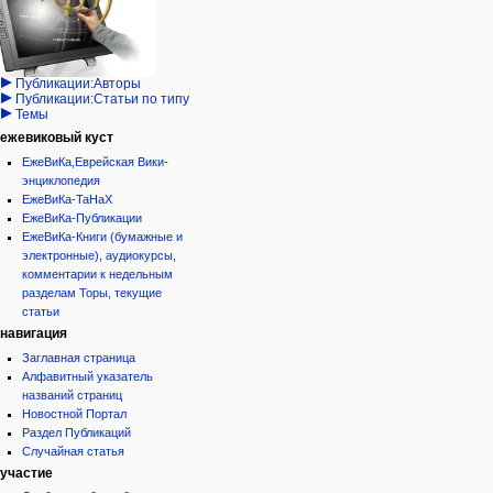
Иудаизм
учётной
читать
Народ
записи
просмотр
Проекты
кода
Проекты/Участники/
дополнения
история
Публикации:Авторы
Публикации:Статьи по типу
Темы
ежевиковый куст
ЕжеВиКа,Еврейская Вики-
энциклопедия
ЕжеВиКа-ТаНаХ
ЕжеВиКа-Публикации
ЕжеВиКа-Книги (бумажные и
электронные), аудиокурсы,
комментарии к недельным
разделам Торы, текущие
статьи
навигация
Заглавная страница
Алфавитный указатель
названий страниц
Новостной Портал
Раздел Публикаций
Случайная статья
участие