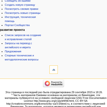
Сообщить об ошибке
Создать новую страницу
Посмотреть свежие правки
Посмотреть новые страницы
Инструкция, техническая
помощь
Портал Сообщества
развитие проекта
Список запросов на создание
и исправление статей
Запросы на перевод с
английского и иврита
Предложения
Спорные технические и
методологические вопросы
инструменты
Ссылки
сюда
Связанные
категории
правки
Израиль:Страна и
Служебные
государство
страницы
Иудаизм
Эта страница в последний раз была отредактирована 29 сентября 2015 в 18:26.
Народ
Версия
* Часть материалов Ежевики основана на материалах из Википедии, эти
Проекты
для
материалы публикуется на условиях свободной лицензии GNU Free Documentation
Проекты/Участники/
License http://www.gnu.org/copyleft/fdl.html, CC-BY-SA
печати
дополнения
http://creativecommons.org/licenses/by-sa/3.0/deed.ru, в соответствии с лицензией
Постоянная
Публикации:Авторы
Википедии. Те материалы, которые являются переводами английской или