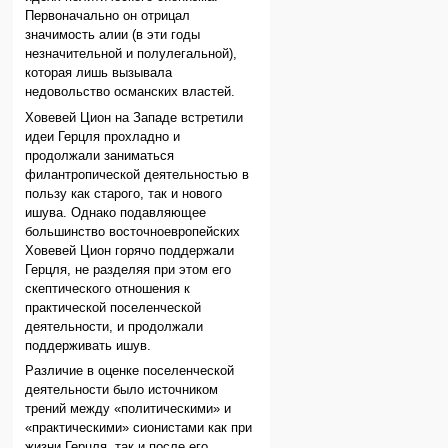
Первоначально он отрицал
значимость алии (в эти годы
незначительной и полулегальной),
которая лишь вызывала
недовольство османских властей.
Ховевей Цион на Западе встретили
идеи Герцля прохладно и
продолжали заниматься
филантропической деятельностью в
пользу как старого, так и нового
ишува. Однако подавляющее
большинство восточноевропейских
Ховевей Цион горячо поддержали
Герцля, не разделяя при этом его
скептического отношения к
практической поселенческой
деятельности, и продолжали
поддерживать ишув.
Различие в оценке поселенческой
деятельности было источником
трений между «политическими» и
«практическими» сионистами как при
жизни Герцля, так и после его