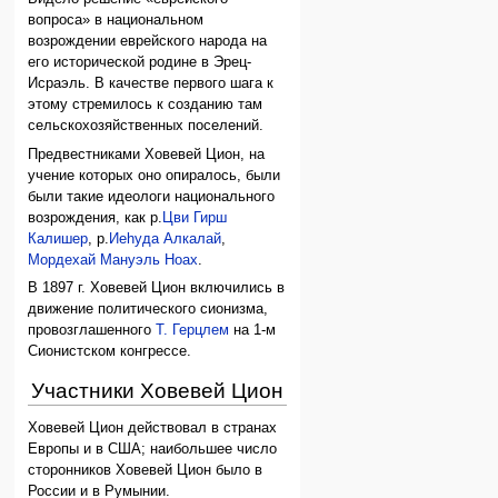
вопроса» в национальном
возрождении еврейского народа на
его исторической родине в Эрец-
Исраэль. В качестве первого шага к
этому стремилось к созданию там
сельскохозяйственных поселений.
Предвестниками Ховевей Цион, на
учение которых оно опиралось, были
были такие идеологи национального
возрождения, как р.
Цви Гирш
Калишер
, р.
Иеhуда Алкалай
,
Мордехай Мануэль Ноах
.
В 1897 г. Ховевей Цион включились в
движение политического сионизма,
провозглашенного
Т. Герцлем
на 1-м
Сионистском конгрессе.
Участники Ховевей Цион
Ховевей Цион действовал в странах
Европы и в США; наибольшее число
сторонников Ховевей Цион было в
России и в Румынии.