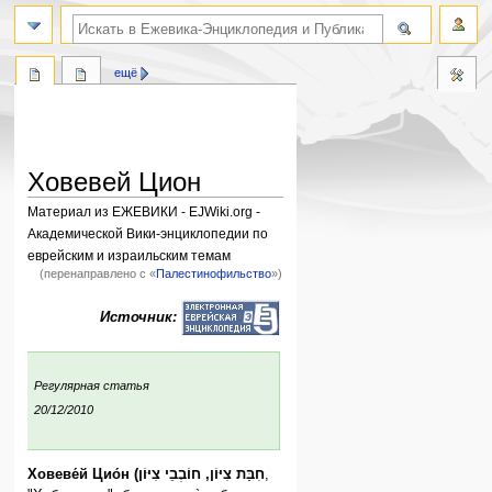
поиск по словам
ещё
Ховевей Цион
Материал из ЕЖЕВИКИ - EJWiki.org -
Академической Вики-энциклопедии по
еврейским и израильским темам
(перенаправлено с «
Палестинофильство
»)
Перейти
Перейти
Источник:
к
к
навигации
поиску
:
Регулярная статья
ния:
20/12/2010
Ховеве́й Цио́н (חִבַּת צִיּוֹן, חוֹבְבֵי צִיּוֹן
,