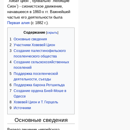
"Хибат цион", буквально `любящие
Сион`) - сионистское движение,
начавшееся в 1860-х гг. Важнейшей
частью его деятельности была
Первая алия
(с 1882 г.).
Содержание
1
Основные сведения
2
Участники Ховевей Цион
3
Создание палестинофильского
поселенческого общества
4
Создание сельскохозяйственных
поселений
5
Поддержка поселенческой
деятельности, съезды
6
Поддержка барона Ротшильда
7
Создание ордена Бней-Моше в
Одессе
8
Ховевей Цион и Т. Герцель
9
Источники
Основные сведения
Видело решение «еврейского