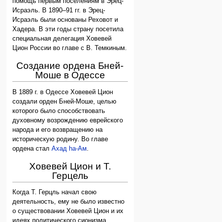
помощь первым поселениям в Эрец-
Исраэль. В 1890–91 гг. в Эрец-
Исраэль были основаны Реховот и
Хадера. В эти годы страну посетила
специальная делегация Ховевей
Цион России во главе с В. Темкиным.
Создание ордена Бней-
Моше в Одессе
В 1889 г. в Одессе Ховевей Цион
создали орден Бней-Моше, целью
которого было способствовать
духовному возрождению еврейского
народа и его возвращению на
историческую родину. Во главе
ордена стал
Ахад hа-Ам
.
Ховевей Цион и Т.
Герцель
Когда Т. Герцль начал свою
деятельность, ему не было известно
о существовании Ховевей Цион и их
идеях политического сионизма.