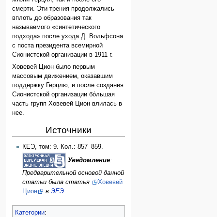
смерти. Эти трения продолжались
вплоть до образования так
называемого «синтетического
подхода» после ухода Д. Вольфсона
с поста президента всемирной
Сионистской организации в 1911 г.
Ховевей Цион было первым
массовым движением, оказавшим
поддержку Герцлю, и после создания
Сионистской организации бо́льшая
часть групп Ховевей Цион влилась в
нее.
Источники
КЕЭ, том: 9. Кол.: 857–859.
Уведомление
:
Предварительной основой данной
статьи была статья
Ховевей
Цион
в
ЭЕЭ
Категории
: