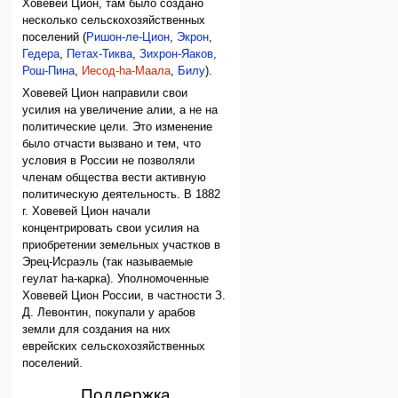
Ховевей Цион, там было создано
несколько сельскохозяйственных
поселений (
Ришон-ле-Цион
,
Экрон
,
Гедера
,
Петах-Тиква
,
Зихрон-Яаков
,
Рош-Пина
,
Иесод-hа-Маала
,
Билу
).
Ховевей Цион направили свои
усилия на увеличение алии, а не на
политические цели. Это изменение
было отчасти вызвано и тем, что
условия в России не позволяли
членам общества вести активную
политическую деятельность. В 1882
г. Ховевей Цион начали
концентрировать свои усилия на
приобретении земельных участков в
Эрец-Исраэль (так называемые
геулат hа-карка). Уполномоченные
Ховевей Цион России, в частности З.
Д. Левонтин, покупали у арабов
земли для создания на них
еврейских сельскохозяйственных
поселений.
Поддержка