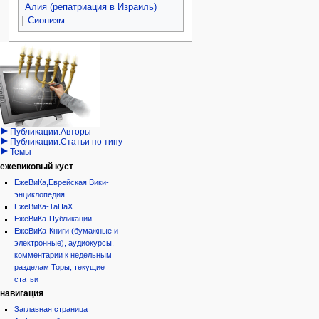
Алия (репатриация в Израиль)
Сионизм
Навигация
персональные инструменты
действия на странице
категории
Израиль:Страна и
войти
статья
государство
запрос
обсуждение
Иудаизм
учётной
читать
Народ
записи
просмотр
Проекты
кода
Проекты/Участники/
дополнения
история
Публикации:Авторы
Публикации:Статьи по типу
Темы
ежевиковый куст
ЕжеВиКа,Еврейская Вики-
энциклопедия
ЕжеВиКа-ТаНаХ
ЕжеВиКа-Публикации
ЕжеВиКа-Книги (бумажные и
электронные), аудиокурсы,
комментарии к недельным
разделам Торы, текущие
статьи
навигация
Заглавная страница