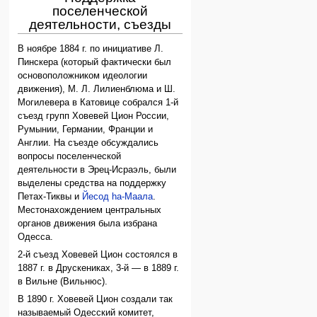
поселенческой
деятельности, съезды
В ноябре 1884 г. по инициативе Л.
Пинскера (который фактически был
основоположником идеологии
движения), М. Л. Лилиенблюма и Ш.
Могилевера в Катовице собрался 1-й
съезд групп Ховевей Цион России,
Румынии, Германии, Франции и
Англии. На съезде обсуждались
вопросы поселенческой
деятельности в Эрец-Исраэль, были
выделены средства на поддержку
Петах-Тиквы и
Йесод hа-Маала
.
Местонахождением центральных
органов движения была избрана
Одесса.
2-й съезд Ховевей Цион состоялся в
1887 г. в Друскениках, 3-й — в 1889 г.
в Вильне (Вильнюс).
В 1890 г. Ховевей Цион создали так
называемый Одесский комитет,