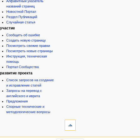
Алфавитный указатель
названий страниц
Новостной Портал
Раздел Публикаций
Случайная статья
участие
Сообщить об ошибке
Создать новую страницу
Посмотреть свежие правки
Посмотреть новые страницы
Инструкция, техническая
помощь
Портал Сообщества
развитие проекта
Список запросов на создание
и исправление статей
Запросы на перевод с
английского и иврита
Предложения
Спорные технические и
методологические вопросы
инструменты
Ссылки
сюда
Связанные
категории