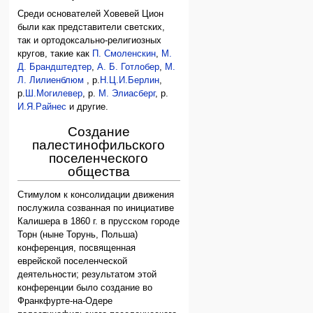
Среди основателей Ховевей Цион
были как представители светских,
так и ортодоксально-религиозных
кругов, такие как
П. Смоленскин
,
М.
Д. Брандштедтер
,
А. Б. Готлобер
,
М.
Л. Лилиенблюм
, р.
Н.Ц.И.Берлин
,
р.
Ш.Могилевер
, р.
М. Элиасберг
, р.
И.Я.Райнес
и другие.
Создание
палестинофильского
поселенческого
общества
Стимулом к консолидации движения
послужила созванная по инициативе
Калишера в 1860 г. в прусском городе
Торн (ныне Торунь, Польша)
конференция, посвященная
еврейской поселенческой
деятельности; результатом этой
конференции было создание во
Франкфурте-на-Одере