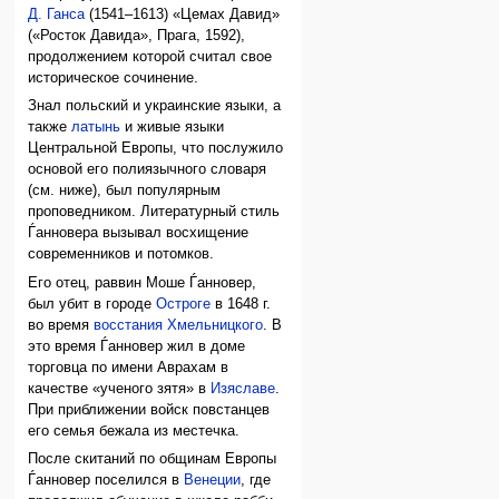
Д. Ганса
(1541–1613) «Цемах Давид»
(«Росток Давида», Прага, 1592),
продолжением которой считал свое
историческое сочинение.
Знал польский и украинские языки, а
также
латынь
и живые языки
Центральной Европы, что послужило
основой его полиязычного словаря
(см. ниже), был популярным
проповедником. Литературный стиль
Ѓанновера вызывал восхищение
современников и потомков.
Его отец, раввин Моше Ѓанновер,
был убит в городе
Остроге
в 1648 г.
во время
восстания Хмельницкого
. В
это время Ѓанновер жил в доме
торговца по имени Аврахам в
качестве «ученого зятя» в
Изяславе
.
При приближении войск повстанцев
его семья бежала из местечка.
После скитаний по общинам Европы
Ѓанновер поселился в
Венеции
, где