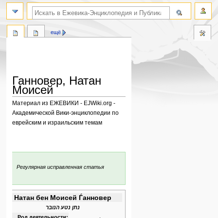
поиск по словам
ещё
Ганновер, Натан
Моисей
Материал из ЕЖЕВИКИ - EJWiki.org -
Академической Вики-энциклопедии по
еврейским и израильским темам
Перейти
Перейти
к
к
навигации
поиску
:
Регулярная исправленная статья
Натан бен Моисей Ѓанновер
נתן נטע הנובר
Род деятельности: