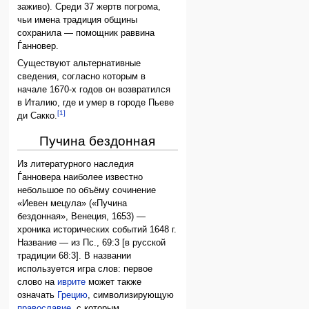
заживо). Среди 37 жертв погрома,
чьи имена традиция общины
сохранила — помощник раввина
Ѓанновер.
Существуют альтернативные
сведения, согласно которым в
начале 1670-х годов он возвратился
в Италию, где и умер в городе Пьеве
[1]
ди Сакко.
Пучина бездонная
Из литературного наследия
Ѓанновера наиболее известно
небольшое по объёму сочинение
«Иевен мецула» («Пучина
бездонная», Венеция, 1653) —
хроника исторических событий 1648 г.
Название — из Пс., 69:3 [в русской
традиции 68:3]. В названии
используется игра слов: первое
слово на
иврите
может также
означать
Грецию
, символизирующую
православие
, с которым