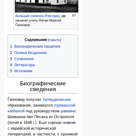
Большая синагога Изяслава
, где
начинал учить Натан Моисей
Ѓанновер
Содержание
1
Биографические сведения
2
Пучина бездонная
3
Сочинения
4
Литература
5
Источники
Биографические
сведения
Ѓанновер получил
талмудическое
образование, занимался
лурианской
каббалой
под руководством
раввина
Шимшона бен Песаха из Острополя
(погиб в 1648 г.). Был хорошо знаком
с еврейской исторической
литературой, в частности, с хроникой