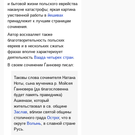
и бытовой жизни польского еврейства
накануне катастрофы; яркая картина
умственной работы в
йешивах
принадлежит к лучшим страницам
сочинения.
Автор восхваляет также
благотворительность польских
евреев и в нескольких сжатых
фразах вполне характеризует
деятельность
Ваада четырех стран
.
В своем сочинении Ѓанновер писал:
Таковы слова сочинителя Натана
Ноты, сына мученика р. Мойсея
Ѓанновера (да благословенна
будет память праведника)
Ашкенази, который
жительствовал в св. общине
Заслав
, вблизи святой общины
столичного града
Острог
, что в
округе
Волынь
, в славной стране
Русь.