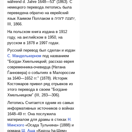
während d. Jahre 1648—53" (1863). С
немецкого перевода летопись была
переведена обратно на еврейский
язык Хаимом Поллаком в יחצנה ידוהיה,
III, 1866.
На польском книга издана в 1912
году, на английском в 1950, на
русском в 1878 и 1997 годах.
Русский перевод был сделан и издан
С. Манделькерном
под названием
"Богдан Хмельницкий; рассказ еврея
современника-очевидца (Натана
Ѓанновера) ο событиях в Малороссии
за 1640—1652 гг." (1878). Историк
Костомаров привел ряд отрывков из
этого перевода в своем "Богдане
Хмельницком" (III, 283—306).
Летопись Считается одним из самых
информативных источников о войнах
1648–49 гг. Она послужила
материалом для драмы в стихах
Н.
Минского
«Осада Тульчина» (1888) и
романа
Ш. Аша
«Кидуш hа-Шем»