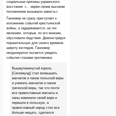
социальные причины украинского
восстания: «... евреи своим высоким
положением вызывали зависть».
Ѓанновер не сразу приступает к
изложению событий крестьянской
войны, а задерживается, на тех
явлениях, которые, по его мнению,
обусловили бедствия. Демонстрируя
поразительную для своего времени
широту взглядов, Ѓанновер
неоднократно пытается увидеть
события глазами противника:
Вышеупомянутый король
[Сигизмунд] стал возвышать
магнатов и панов польской веры
и унижать магнатов и панов
греческой веры, так что почти
все православные магнаты и
паны изменили своей вере и
перешли в польскую, а
православный народ стал все
больше нищать, сделался