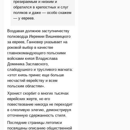
презираемым и низким и
обратился в крепостных и слуг
поляков и даже — особо скажем
— у евреев.
Воздавая должное заступничеству
полководца Иеремии Вишневецкого
за евреев, Ѓанновер указывает на
роковой выбор в качестве
главнокомандующего польскими
войсками князя Владислава
Доминика Заславского,
слабодушного и трусливого магната:
«этот князь принес еще больше
несчастий еврейству и всем
польским областям».
Хронист скорбит о многих тысячах
еврейских жертв, но его
повествование никогда не переходит
в слезливую элегию, демонстрируя
отточенную сдержанность стиля.
Последние страницы летописи
посвящены описанию общественной