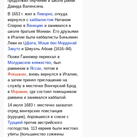
продолжил обучение в школе рабби
Давида Валенсина.
В 1653 г. жил в
Ливорно
, откуда
вернулся с
каббалистом
Натаном
Спирою в
Венецию
и занимался в
школе братьев Мониан. Его друзьями
в Италии были каббалисты Биньямин
Леви из
Цфата
,
Моше бен Мордехай
Закуто
и Шмуэль Абоав (1616–94).
Позже Ѓанновер переехал в
Молдавское княжество
, был
раввином в
Яссах
, потом в
Фокшанах
, вновь вернулся в Италию,
а затем принял приглашение на
службу в местечке Венгерский Брод
в
Моравии
, где состоял помощником
раввина и занимался каббалой.
14 июля 1683 г. местечко захватил
отряд венгерских повстанцев
(куруцев), боровшихся в союзе с
Турцией
против австрийского
господства. 113 евреев были жестоко
убиты (большинство сожжены