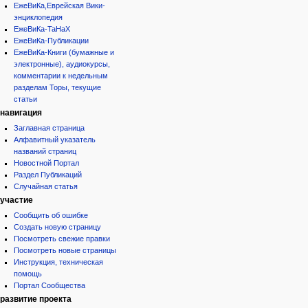
ЕжеВиКа,Еврейская Вики-
энциклопедия
ЕжеВиКа-ТаНаХ
ЕжеВиКа-Публикации
ЕжеВиКа-Книги (бумажные и
электронные), аудиокурсы,
комментарии к недельным
разделам Торы, текущие
статьи
навигация
Заглавная страница
Алфавитный указатель
названий страниц
Новостной Портал
Раздел Публикаций
Случайная статья
участие
Сообщить об ошибке
Создать новую страницу
Посмотреть свежие правки
Посмотреть новые страницы
Инструкция, техническая
помощь
Портал Сообщества
развитие проекта