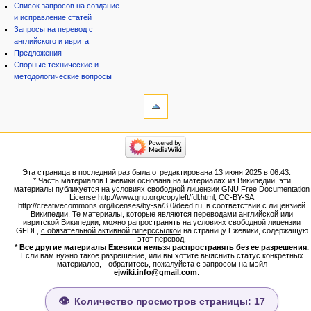
Список запросов на создание
и исправление статей
Запросы на перевод с
английского и иврита
Предложения
Спорные технические и
методологические вопросы
инструменты
Ссылки
сюда
Связанные
категории
правки
Израиль:Страна и
Служебные
государство
страницы
Иудаизм
Эта страница в последний раз была отредактирована 13 июня 2025 в 06:43.
Народ
Версия
* Часть материалов Ежевики основана на материалах из Википедии, эти
Проекты
для
материалы публикуется на условиях свободной лицензии GNU Free Documentation
Проекты/Участники/
License http://www.gnu.org/copyleft/fdl.html, CC-BY-SA
печати
дополнения
http://creativecommons.org/licenses/by-sa/3.0/deed.ru, в соответствии с лицензией
Постоянная
Публикации:Авторы
Википедии. Те материалы, которые являются переводами английской или
ивритской Википедии, можно рапространять на условиях свободной лицензии
ссылка
Публикации:Статьи по типу
GFDL,
с обязательной активной гиперссылкой
на страницу Ежевики, содержащую
Темы
Сведения
этот перевод.
о странице
* Все другие материалы Ежевики нельзя распространять без ее разрешения.
ежевиковый куст
Если вам нужно такое разрешение, или вы хотите выяснить статус конкретных
ЕжеВиКа,Еврейская Вики-
материалов, - обратитесь, пожалуйста с запросом на мэйл
ejwiki.info@gmail.com
.
энциклопедия
ЕжеВиКа-ТаНаХ
ЕжеВиКа-Публикации
Количество просмотров страницы: 17
ЕжеВиКа-Книги (бумажные и