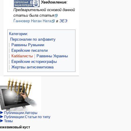
Уведомление
:
Предварительной основой данной
статьи была статья
Ѓанновер Натан Ната
в
ЭЕЭ
Категории
:
Персоналии по алфавиту
Раввины Румынии
Еврейские писатели
Каббалисты
Раввины Украины
Еврейские историографы
Жертвы антисемитизма
Навигация
персональные инструменты
действия на странице
категории
Израиль:Страна и
войти
статья
государство
запрос
обсуждение
Иудаизм
учётной
читать
Народ
записи
просмотр
Проекты
кода
Проекты/Участники/
дополнения
история
Публикации:Авторы
Публикации:Статьи по типу
Темы
ежевиковый куст