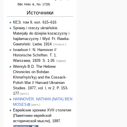
Bibl. Hebr. iii., No. 1728)
Источники
КЕЭ, том 9, кол. 615–616
Sprawy i rzeczy ukraińskie.
Materjały do dziejów kozaczyzny i
hajdamaczyzny / Wyd. Fr. Rawita-
Gawroński. Lwów, 1914
(польск.)
Israelson I. N. Hannover //
Historische Schriften. T. 1.
Warszawa, 1929. S. 1-26
(идиш)
Weinryb B.D. The Hebrew
Chronicles on Bohdan
Khmel'nyts'kyj and the Cossack-
Polish War // Harvard Ukrainian
Studies. 1977, vol. l, nr 2. P. 153-
177
(англ.)
HANNOVER, NATHAN (NATA) BEN
MOSES
(англ.)
Еврейские хроники XVII столетия
(Памятники еврейской
исторической мысли), 1997.