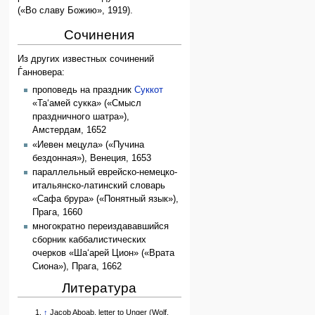
(«Во славу Божию», 1919).
Сочинения
Из других известных сочинений
Ѓанновера:
проповедь на праздник
Суккот
«Та‘амей сукка» («Смысл
праздничного шатра»),
Амстердам, 1652
«Иевен мецула» («Пучина
бездонная»), Венеция, 1653
параллельный еврейско-немецко-
итальянско-латинский словарь
«Сафа брура» («Понятный язык»),
Прага, 1660
многократно переиздававшийся
сборник каббалистических
очерков «Ша‘арей Цион» («Врата
Сиона»), Прага, 1662
Литература
↑
Jacob Aboab, letter to Unger (Wolf,