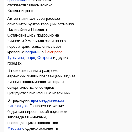
отождествлялось войско
Хмельницкого.
Автор начинает свой рассказ
описанием бунтов казацких гетманов
Наливайки и Павлюка.
Остановившись подробно на
личности Хмельницкого и на его
первых действиях, описывает
кровавые
погромы
в
Немирове
,
Тульчине
,
Баре
,
Остроге
и других
городах.
В повествовании о разгроме
еврейских общин повстанцами звучат
личные воспоминания автора и
свидетельства очевидцев,
цитируются письменные источники.
В традициях
проповеднической
литературы
Ѓанновер объясняет
бедствия евреев несоблюдением
заповедей и «муками,
возвещающими пришествие
Мессии»
, однако осознает и