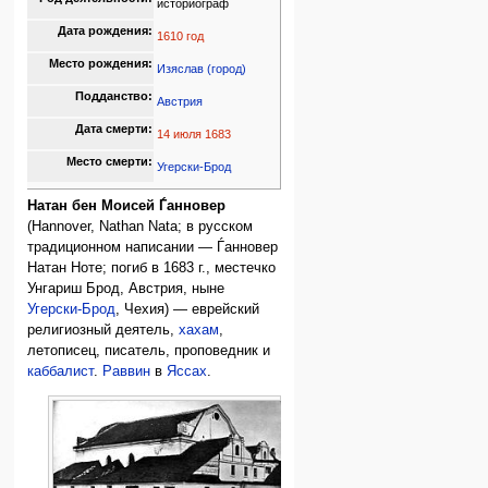
историограф
Дата рождения:
1610 год
Место рождения:
Изяслав (город)
Подданство:
Австрия
Дата смерти:
14 июля
1683
Место смерти:
Угерски-Брод
Натан бен Моисей Ѓанновер
(Hannover, Nathan Nata; в русском
традиционном написании — Ѓанновер
Натан Ноте; погиб в 1683 г., местечко
Унгариш Брод, Австрия, ныне
Угерски-Брод
, Чехия) — еврейский
религиозный деятель,
хахам
,
летописец, писатель, проповедник и
каббалист
.
Раввин
в
Яссах
.