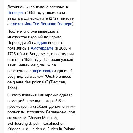
Летопись была издана впервые в
Венеции
в 1653 году; позже она
вышла в Дигернфурте (1727, вместе
с
слихот
Иом-Тоб Липмана Геллера
).
После этого она выдержала
множество изданий на иврите.
Переводы её на
идиш
впервые
появились в
Амстердаме
(в 1686 и
1725 гг.) и в Вандсбеке, а последний
вышел в 1938 году. На французский
язык "Иевен мецула" была
переведена с
ивритского
издания D.
Lévy под заглавием "Quatre années
de guerre des polonais" (Tlemcen,
1855).
С этого издания Кайзерлинг сделал
немецкий перевод, который был
просмотрен и снабжен дополнениями
польским историком Лелевелем, под
заглавием: "Jewen Mezulah,
Schilderung d. poln.-kosakischen
Krieges u. d. Leiden d. Juden in Poland