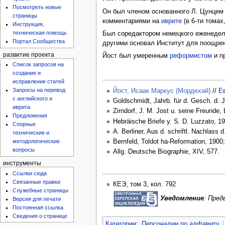
Посмотреть новые
Он был членом основанного Л. Цунцем 
страницы
комментариями на
иврите
(в 6-ти тома
Инструкция,
техническая помощь
Был соредактором немецкого еженедель
Портал Сообщества
другими основал Институт для поощрен
развитие проекта
Йост был умеренным
реформистом
и п
Список запросов на
создание и
исправление статей
Запросы на перевод
Йост, Исаак Маркус (Мордехай)
//
Е
с английского и
Goldschmidt, Jahrb. für d. Gesch. d. Ju
иврита
Zirndorf, J. M. Jost u. seine Freunde
Предложения
Hebräische Briefe у. S. D. Luzzato, 19
Спорные
A. Berliner, Aus d. schriftl. Nachlass
технические и
Bernfeld, Toldot ha-Reformation, 1900;
методологические
вопросы
Allg. Deutsche Biographie, XIV, 577.
инструменты
Ссылки сюда
Связанные правки
КЕЭ, том 3, кол. 792
Служебные страницы
Уведомление
: Пре
Версия для печати
Постоянная ссылка
Сведения о странице
Категории
:
Персоналии по алфавиту