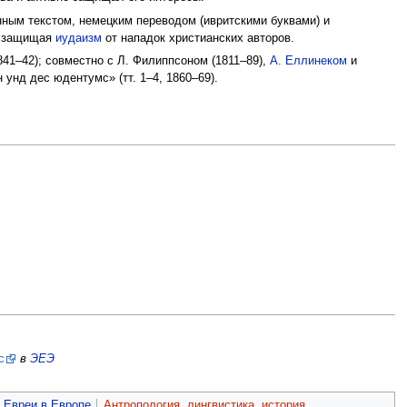
ным текстом, немецким переводом (ивритскими буквами) и
м, защищая
иудаизм
от нападок христианских авторов.
41–42); совместно с Л. Филиппсоном (1811–89),
А. Еллинеком
и
унд дес юдентумс» (тт. 1–4, 1860–69).
с
в
ЭЕЭ
Евреи в Европе
Антропология, лингвистика, история