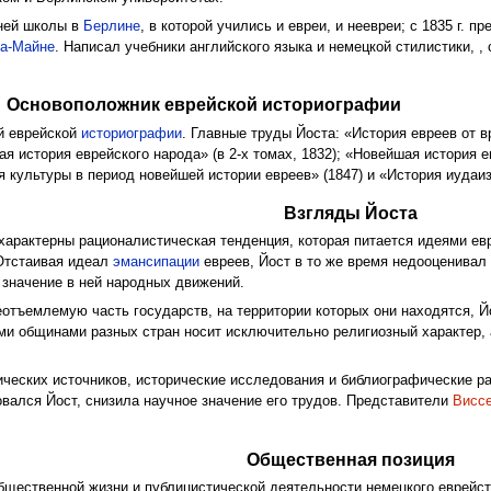
дней школы в
Берлине
, в которой учились и евреи, и неевреи; с 1835 г. п
на-Майне
. Написал учебники английского языка и немецкой стилистики, ,
Основоположник еврейской историографии
й еврейской
историографии
. Главные труды Йоста: «История евреев от 
ая история еврейского народа» (в 2-х томах, 1832); «Новейшая история ев
рия культуры в период новейшей истории евреев» (1847) и «История иудаизм
Взгляды Йоста
характерны рационалистическая тенденция, которая питается идеями евр
 Отстаивая идеал
эмансипации
евреев, Йост в то же время недооценивал
 значение в ней народных движений.
еотъемлемую часть государств, на территории которых они находятся, 
ми общинами разных стран носит исключительно религиозный характер, 
ических источников, исторические исследования и библиографические 
овался Йост, снизила научное значение его трудов. Представители
Висс
Общественная позиция
бщественной жизни и публицистической деятельности немецкого еврейст