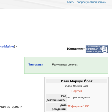
войти
запрос учётной записи
на-Майне
) -
Источник:
Тип статьи
:
Регулярная статья
Изак Маркус Йост
Isaak Markus Jost
Портрет
Род
историк и педагог
деятельности:
Дата
22 февраля
1793
учал историю и
рождения: