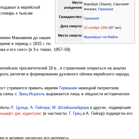
Место
Бернбург (Заале), Саксония-
реподавал в еврейской
рождения:
Анхальт,
Германия
 словарь к пьесам
Гражданство:
Германия
Дата смерти:
22 ноября
1860
(67 лет)
Место смерти:
Франкфурт-на-Майне
времен Маккавеев до наших
реев в период с 1815 г. по
а и его сект» (в 3-х томах, 1857–59).
опейских просветителей 18 в., и стремление опереться на анализ
 роль религии в формировании духовного облика еврейского народа,
Йост стремился привить евреям
Германии
немецкий патриотизм.
а связь с
Эрец-Исраэль
выражается лишь в общности исторических
работы
Л. Цунца
,
А. Гейгера
,
М. Штейншнейдера
и других, подвергшие
еншафт дес юдентумс
(в частности,
Г. Грец
и А. Гейгер) подвергли его
ва и активно защищал его интересы.