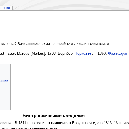
стория
демической Вики-энциклопедии по еврейским и израильским темам
st, Isaak Marcus [Markus]; 1793, Бернбург,
Германия
, – 1860,
Франкфурт-
.
рафии
Биографические сведения
вание. В 1811 г. поступил в гимназию в Брауншвейге, а в 1813–16 гг. из
ком и Берлинском университетах.