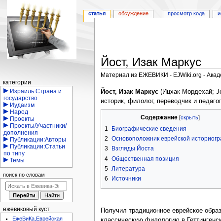
статья
обсуждение
просмотр кода
и
Йост, Изак Маркус
Материал из ЕЖЕВИКИ - EJWiki.org - Ака
Навигация
категории
Перейти
Перейти
Израиль:Страна и
Йост, Изак Маркус
(Ицхак Мордехай; Jo
государство
к
к
историк, филолог, переводчик и педагог
Иудаизм
навигации
поиску
Народ
Содержание
Проекты
Проекты/Участники/
1
Биографические сведения
дополнения
2
Основоположник еврейской историог
Публикации:Авторы
Публикации:Статьи
3
Взгляды Йоста
по типу
4
Общественная позиция
Темы
5
Литература
поиск по словам
6
Источники
ежевиковый куст
Получил традиционное еврейское образо
ЕжеВиКа,Еврейская
классическую филологию в Геттингенс