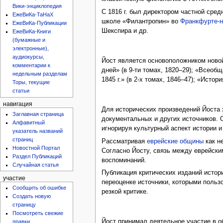
Вики-энциклопедия
С 1816 г. был директором частной сре
ЕжеВиКа-ТаНаХ
школе «Филантропин» во
Франкфурте-
ЕжеВиКа-Публикации
Шекспира и др.
ЕжеВиКа-Книги
(бумажные и
электронные),
аудиокурсы,
Йост является основоположником ново
комментарии к
дней» (в 9-ти томах, 1820–29); «Всеобщ
недельным разделам
1845 г.» (в 2-х томах, 1846–47); «Исто
Торы, текущие
статьи
навигация
Для исторических произведений Йоста 
Заглавная страница
документальных и других источников.
Алфавитный
игнорируя культурный аспект истории и
указатель названий
страниц
Рассматривая
еврейские общины
как н
Новостной Портал
Согласно Йосту, связь между еврейски
Раздел Публикаций
воспоминаний.
Случайная статья
Публикация критических изданий истор
участие
переоценке источники, которыми польз
Сообщить об ошибке
резкой критике.
Создать новую
страницу
Посмотреть свежие
Йост принимал деятельное участие в о
правки