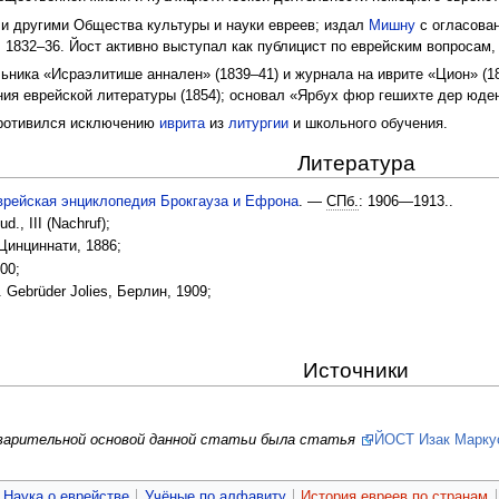
и другими Общества культуры и науки евреев; издал
Мишну
с огласован
х, 1832–36. Йост активно выступал как публицист по еврейским вопроса
ника «Исраэлитише аннален» (1839–41) и журнала на иврите «Цион» (18
ия еврейской литературы (1854); основал «Ярбух фюр гешихте дер юден 
ротивился исключению
иврита
из
литургии
и школьного обучения.
Литература
врейская энциклопедия Брокгауза и Ефрона
. —
СПб.
: 1906—1913.
.
d., III (Nachruf);
, Цинциннати, 1886;
00;
 d. Gebrüder Jolies, Берлин, 1909;
Источники
дварительной основой данной статьи была статья
ЙОСТ Изак Марку
Наука о еврействе
Учёные по алфавиту
История евреев по странам