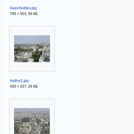
GazaTextiles.jpg
793 × 553; 56 КБ
Halhul1.jpg
450 × 337; 26 КБ