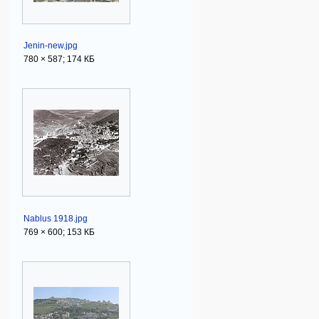
Jenin-new.jpg
780 × 587; 174 КБ
Nablus 1918.jpg
769 × 600; 153 КБ