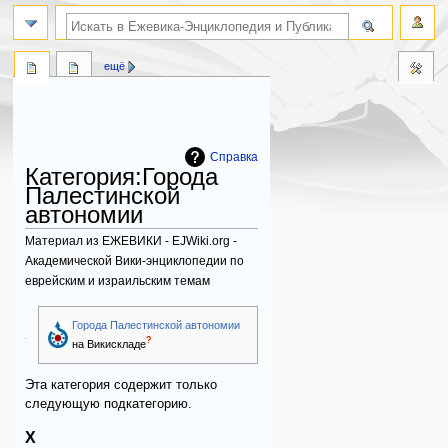
поиск по словам
ещё
Справка
Категория
:
Города
Палестинской
автономии
Материал из ЕЖЕВИКИ - EJWiki.org -
Академической Вики-энциклопедии по
еврейским и израильским темам
Перейти
Перейти
Подкатегории
Города Палестинской автономии
к
к
?
на Викискладе
навигации
поиску
Эта категория содержит только
следующую подкатегорию.
Х