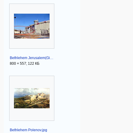
Bethlehem Jerusalem(Gilo) checkpoint.jpg
800 × 557; 122 КБ
Bethlehem Polenov.jpg