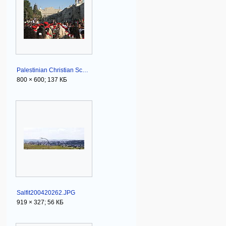
Palestinian Christian Scouts Nativity Church in Bethlehem Christmas Eve 2006.jpg
800 × 600; 137 КБ
Salfit200420262.JPG
919 × 327; 56 КБ