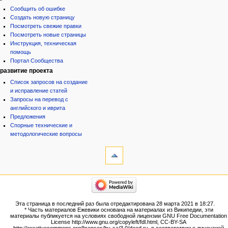
Сообщить об ошибке
Создать новую страницу
Посмотреть свежие правки
Посмотреть новые страницы
Инструкция, техническая
помощь
Портал Сообщества
развитие проекта
Список запросов на создание
и исправление статей
Запросы на перевод с
английского и иврита
Предложения
Спорные технические и
методологические вопросы
инструменты
Ссылки
сюда
Связанные
категории
правки
Израиль:Страна и
Служебные
государство
страницы
Иудаизм
Эта страница в последний раз была отредактирована 28 марта 2021 в 18:27.
Народ
Версия
* Часть материалов Ежевики основана на материалах из Википедии, эти
Проекты
для
материалы публикуется на условиях свободной лицензии GNU Free Documentation
Проекты/Участники/
License http://www.gnu.org/copyleft/fdl.html, CC-BY-SA
печати
дополнения