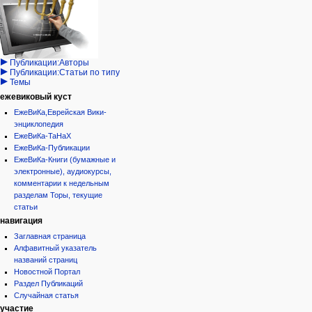
государство
запрос
обсуждение
Иудаизм
учётной
читать
Народ
записи
просмотр
Проекты
кода
Проекты/Участники/
дополнения
история
Публикации:Авторы
Публикации:Статьи по типу
Темы
ежевиковый куст
ЕжеВиКа,Еврейская Вики-
энциклопедия
ЕжеВиКа-ТаНаХ
ЕжеВиКа-Публикации
ЕжеВиКа-Книги (бумажные и
электронные), аудиокурсы,
комментарии к недельным
разделам Торы, текущие
статьи
навигация
Заглавная страница
Алфавитный указатель
названий страниц
Новостной Портал
Раздел Публикаций
Случайная статья
участие