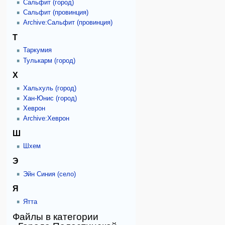
Сальфит (город)
Сальфит (провинция)
Archive:Сальфит (провинция)
Т
Таркумия
Тулькарм (город)
Х
Хальхуль (город)
Хан-Юнис (город)
Хеврон
Archive:Хеврон
Ш
Шхем
Э
Эйн Синия (село)
Я
Ятта
Файлы в категории