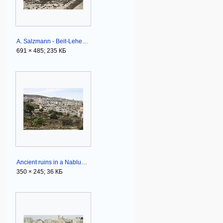
A. Salzmann - Beit-Lehem.jpg
691 × 485; 235 КБ
Ancient ruins in a Nablus neighborhood.JPG
350 × 245; 36 КБ