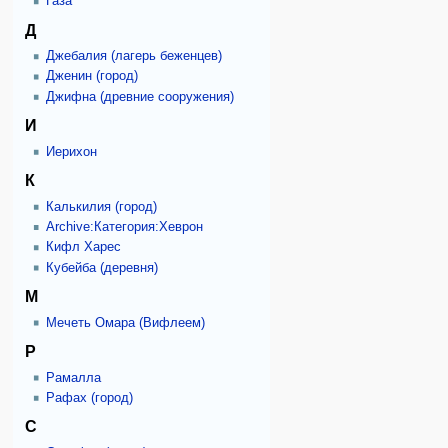
Газа
Д
Джебалия (лагерь беженцев)
Дженин (город)
Джифна (древние сооружения)
И
Иерихон
К
Калькилия (город)
Archive:Категория:Хеврон
Кифл Харес
Кубейба (деревня)
М
Мечеть Омара (Вифлеем)
Р
Рамалла
Рафах (город)
С