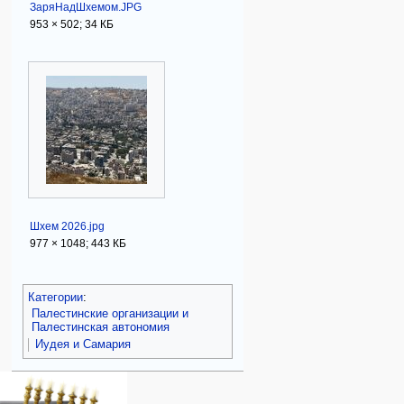
ЗаряНадШхемом.JPG
953 × 502; 34 КБ
Шхем 2026.jpg
977 × 1048; 443 КБ
Категории
:
Палестинские организации и
Палестинская автономия
Иудея и Самария
Навигация
персональные инструменты
действия на странице
категории
Израиль:Страна и
войти
категория