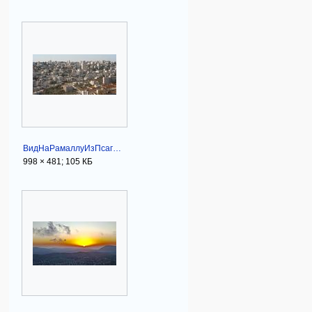
ВидНаРамаллуИзПсагот.JPG
998 × 481; 105 КБ