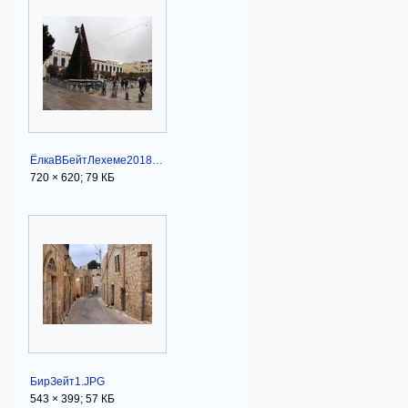
ЁлкаВБейтЛехеме2018.jpg
720 × 620; 79 КБ
БирЗейт1.JPG
543 × 399; 57 КБ