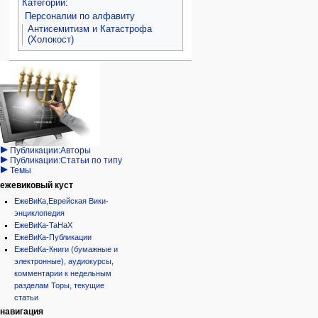
Категории
:
Персоналии по алфавиту
Антисемитизм и Катастрофа
(Холокост)
Навигация
персональные инструменты
действия на странице
категории
Израиль:Страна и
войти
статья
государство
запрос
обсуждение
Иудаизм
учётной
читать
Народ
записи
просмотр
Проекты
кода
Проекты/Участники/
дополнения
история
Публикации:Авторы
Публикации:Статьи по типу
Темы
ежевиковый куст
ЕжеВиКа,Еврейская Вики-
энциклопедия
ЕжеВиКа-ТаНаХ
ЕжеВиКа-Публикации
ЕжеВиКа-Книги (бумажные и
электронные), аудиокурсы,
комментарии к недельным
разделам Торы, текущие
статьи
навигация