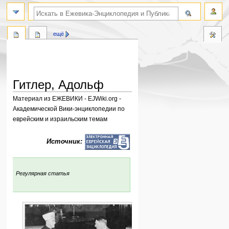
поиск по словам
ещё
Гитлер, Адольф
Материал из ЕЖЕВИКИ - EJWiki.org -
Академической Вики-энциклопедии по
еврейским и израильским темам
Перейти
Перейти
Источник:
к
к
навигации
поиску
:
Регулярная статья