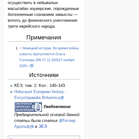
осуществить в небывалых
масштабах изуверские, порожденные
болезненным сознанием замыслы —
вплоть до физического уничтожения
трети еврейского народа.
Примечания
↑
Немецкий историк: Во время войны
совесть притупляется Ольга
Солонарь DW 27.11.202527 ноября
2025 г.
Источники
КЕЭ, том: 2. Кол.: 140–143.
Holocaust European history -
Encyclopaedia Britannica
Уведомление
:
Предварительной основой данной
статьи была статья
Гитлер
Адольф
в
ЭЕЭ