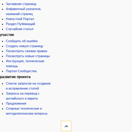
Заглавная страница
Алфавитный указатель
названий страниц
Новостной Портал
Раздел Публикаций
Случайная статья
участие
Сообщить об ошибке
Создать новую страницу
Посмотреть свежие правки
Посмотреть новые страницы
Инструкция, техническая
помощь
Портал Сообщества
развитие проекта
Список запросов на создание
и исправление статей
Запросы на перевод с
английского и иврита
Предложения
Спорные технические и
методологические вопросы
инструменты
Ссылки
сюда