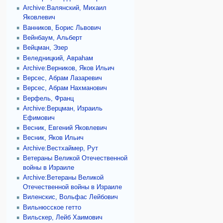
Archive:Валянский, Михаил
Яковлевич
Ванников, Борис Львович
Вейнбаум, Альберт
Вейцман, Эзер
Веледницкий, Авраhам
Archive:Верников, Яков Ильич
Версес, Абрам Лазаревич
Версес, Абрам Нахманович
Верфель, Франц
Archive:Верцман, Израиль
Ефимович
Весник, Евгений Яковлевич
Весник, Яков Ильич
Archive:Вестхаймер, Рут
Ветераны Великой Отечественной
войны в Израиле
Archive:Ветераны Великой
Отечественной войны в Израиле
Виленскис, Вольфас Лейбович
Вильнюсское гетто
Вильскер, Лейб Хаимович