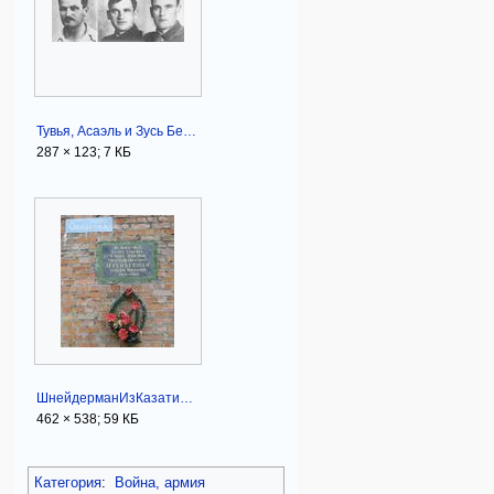
Тувья, Асаэль и Зусь Бельские.JPG
287 × 123; 7 КБ
ШнейдерманИзКазатина.JPG
462 × 538; 59 КБ
Категория
:
Война, армия