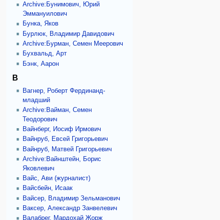
Archive:Бунимович, Юрий
Эммануилович
Бунка, Яков
Бурлюк, Владимир Давидович
Archive:Бурман, Семен Меерович
Бухвальд, Арт
Бэнк, Аарон
В
Вагнер, Роберт Фердинанд-
младший
Archive:Вайман, Семен
Теодорович
Вайнберг, Иосиф Ирмович
Вайнруб, Евсей Григорьевич
Вайнруб, Матвей Григорьевич
Archive:Вайнштейн, Борис
Яковлевич
Вайс, Ави (журналист)
Вайсбейн, Исаак
Вайсер, Владимир Зельманович
Ваксер, Александр Занвелевич
Валабрег, Мардохай Жорж