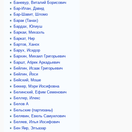
Баневур, Виталий Борисович
Бар-Илан, Давид
Бар-Шавит, Шломо
Барак (Танах)
Бардах, Юлиуш
Баркаи, Михаэль
Баркат, Нир
Бартов, Ханох
Барух, Исидор
Бархин, Михаил Григорьевич
Баршт, Абрек Аркадьевич
Бейлин, Исаак Григорьевич
Бейлин, Йоси
Бейский, Моше
Беккер, Мэри Иосифовна
Белинский, Ефим Семенович
Беллер, Илекс
Белов А
Бельские (партизаны)
Белявин, Евель Самуилович
Беляев, Илья Иосифович
Бен Яир, Элъазар