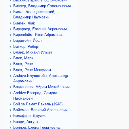
Бескин, Израиль Соломонович
Библер, Владимир Соломонович
Билль-Белоцерковский,
Владимир Наумович
Бинген, Жак
Бирбраер, Евгений Абрамович
Биренбойм, Яков Абрамович
Бирштейн, Йосл
Биткер, Роберт
Бланк, Михаил Ильич
Блок, Марк
Блох, Рене
Блох, Рене Мешулам
Archive:Блувштейн, Александр
Абрамович
Богданович, Абрам Михайлович
Archive:Богорад, Самуил
Нахманович
Бой за Рамат Рахель (1948)
Бойсман, Василий Арсеньевич
Болаффи, Джулио
Бонди, Август
Боннэр, Елена Георгиевна