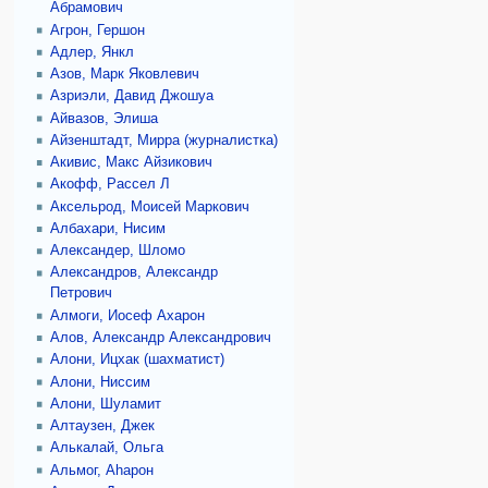
Абрамович
Агрон, Гершон
Адлер, Янкл
Азов, Марк Яковлевич
Азриэли, Давид Джошуа
Айвазов, Элиша
Айзенштадт, Мирра (журналистка)
Акивис, Макс Айзикович
Акофф, Рассел Л
Аксельрод, Моисей Маркович
Албахари, Нисим
Александер, Шломо
Александров, Александр
Петрович
Алмоги, Иосеф Ахарон
Алов, Александр Александрович
Алони, Ицхак (шахматист)
Алони, Ниссим
Алони, Шуламит
Алтаузен, Джек
Алькалай, Ольга
Альмог, Аhарон