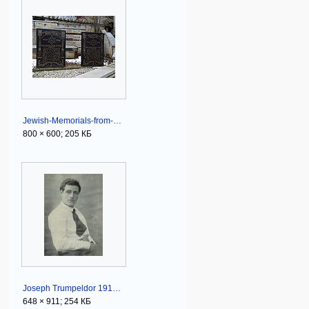
Jewish-Memorials-from-Dupnitsa-Bulgaria.jpg
800 × 600; 205 КБ
Joseph Trumpeldor 1917.jpg
648 × 911; 254 КБ