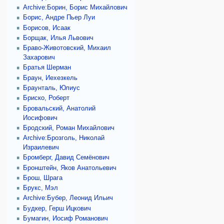
Archive:Борин, Борис Михайлович
Борис, Андре Пьер Луи
Борисов, Исаак
Борщак, Илья Львович
Браво-Животовский, Михаил
Захарович
Братья Шерман
Браун, Иехезкель
Браунталь, Юлиус
Бриско, Роберт
Бровальский, Анатолий
Иосифович
Бродский, Роман Михайлович
Archive:Брозголь, Николай
Израилевич
Бромберг, Давид Семёнович
Бронштейн, Яков Анатольевич
Брош, Шрага
Брукс, Мэл
Archive:Бубер, Леонид Ильич
Будкер, Герш Ицкович
Бумагин, Иосиф Романович