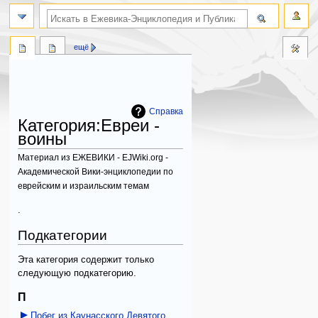
поиск по словам
ещё
Справка
Категория
:
Евреи -
воины
Материал из ЕЖЕВИКИ - EJWiki.org -
Академической Вики-энциклопедии по
еврейским и израильским темам
Перейти
Перейти
.
к
к
Подкатегории
навигации
поиску
Эта категория содержит только
следующую подкатегорию.
П
Побег из Каунасского Девятого