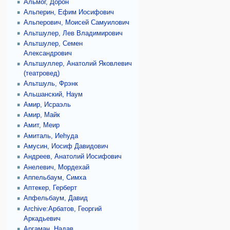
Альмог, Дорон
Альперин, Ефим Иосифович
Альперович, Моисей Самуилович
Альтшулер, Лев Владимирович
Альтшулер, Семен
Александрович
Альтшуллер, Анатолий Яковлевич
(театровед)
Альтшуль, Фрэнк
Альшанский, Наум
Амир, Исраэль
Амир, Майк
Амит, Меир
Амиталь, Иеhуда
Амусин, Иосиф Давидович
Андреев, Анатолий Иосифович
Анелевич, Мордехай
Аппельбаум, Симха
Аптекер, Герберт
Апфельбаум, Давид
Archive:Арбатов, Георгий
Аркадьевич
Аргаман, Надав