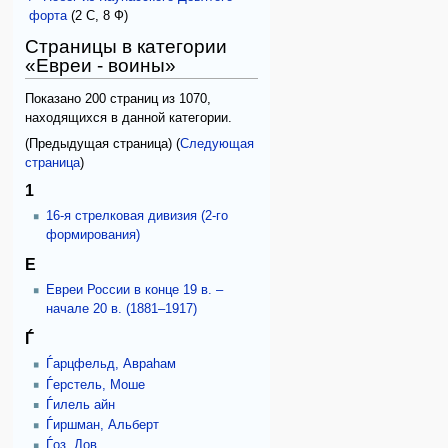
форта
‎
(2 С, 8 Ф)
Страницы в категории
«Евреи - воины»
Показано 200 страниц из 1070,
находящихся в данной категории.
(Предыдущая страница) (
Следующая
страница
)
1
16-я стрелковая дивизия (2-го
формирования)
E
Eвреи России в конце 19 в. –
начале 20 в. (1881–1917)
Ѓ
Ѓарцфельд, Авраhам
Ѓерстель, Моше
Ѓилель айн
Ѓиршман, Альберт
Ѓоз, Дов