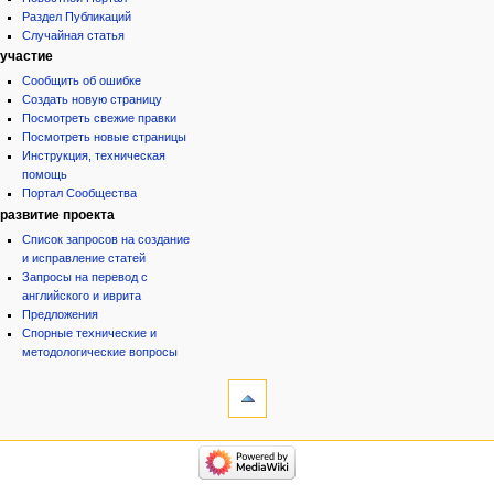
Раздел Публикаций
Случайная статья
участие
Сообщить об ошибке
Создать новую страницу
Посмотреть свежие правки
Посмотреть новые страницы
Инструкция, техническая
помощь
Портал Сообщества
развитие проекта
Список запросов на создание
и исправление статей
Запросы на перевод с
английского и иврита
Предложения
Спорные технические и
методологические вопросы
инструменты
Ссылки
сюда
Связанные
категории
правки
Израиль:Страна и
Служебные
государство
страницы
Иудаизм