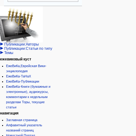
Навигация
персональные инструменты
действия на странице
категории
Израиль:Страна и
войти
категория
государство
запрос
обсуждение
Иудаизм
учётной
читать
Народ
записи
просмотр
Проекты
кода
Проекты/Участники/
дополнения
история
Публикации:Авторы
Публикации:Статьи по типу
Темы
ежевиковый куст
ЕжеВиКа,Еврейская Вики-
энциклопедия
ЕжеВиКа-ТаНаХ
ЕжеВиКа-Публикации
ЕжеВиКа-Книги (бумажные и
электронные), аудиокурсы,
комментарии к недельным
разделам Торы, текущие
статьи
навигация
Заглавная страница
Алфавитный указатель
названий страниц
Новостной Портал