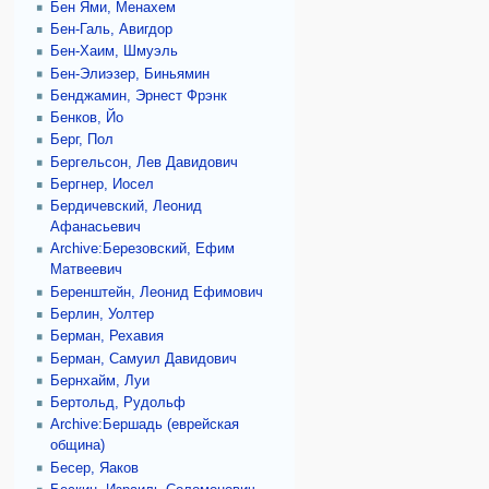
Бен Ями, Менахем
Бен-Галь, Авигдор
Бен-Хаим, Шмуэль
Бен-Элиэзер, Биньямин
Бенджамин, Эрнест Фрэнк
Бенков, Йо
Берг, Пол
Бергельсон, Лев Давидович
Бергнер, Иосел
Бердичевский, Леонид
Афанасьевич
Archive:Березовский, Ефим
Матвеевич
Беренштейн, Леонид Ефимович
Берлин, Уолтер
Берман, Рехавия
Берман, Самуил Давидович
Бернхайм, Луи
Бертольд, Рудольф
Archive:Бершадь (еврейская
община)
Бесер, Яаков