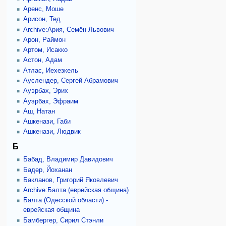
Аренс, Моше
Арисон, Тед
Archive:Ария, Семён Львович
Арон, Раймон
Артом, Исакко
Астон, Адам
Атлас, Иехезкель
Ауслендер, Сергей Абрамович
Ауэрбах, Эрих
Ауэрбах, Эфраим
Аш, Натан
Ашкенази, Габи
Ашкенази, Людвик
Б
Бабад, Владимир Давидович
Бадер, Йоханан
Бакланов, Григорий Яковлевич
Archive:Балта (еврейская община)
Балта (Одесской области) -
еврейская община
Бамбергер, Сирил Стэнли