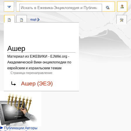
поиск по словам
ещё
Ашер
Материал из ЕЖЕВИКИ - EJWiki.org -
Академической Вики-энциклопедии по
еврейским и израильским темам
Страница-перенаправление
Перейти
Перейти
Перенаправление на:
Ашер (ЭЕЭ)
к
к
навигации
поиску
Навигация
персональные инструменты
действия на странице
категории
Израиль:Страна и
войти
статья
государство
запрос
обсуждение
Иудаизм
учётной
читать
Народ
записи
просмотр
Проекты
кода
Проекты/Участники/
дополнения
история
Публикации:Авторы