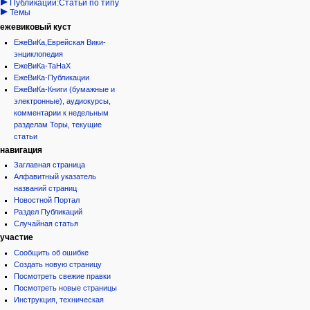
Публикации:Статьи по типу
Темы
ежевиковый куст
ЕжеВиКа,Еврейская Вики-
энциклопедия
ЕжеВиКа-ТаНаХ
ЕжеВиКа-Публикации
ЕжеВиКа-Книги (бумажные и
электронные), аудиокурсы,
комментарии к недельным
разделам Торы, текущие
статьи
навигация
Заглавная страница
Алфавитный указатель
названий страниц
Новостной Портал
Раздел Публикаций
Случайная статья
участие
Сообщить об ошибке
Создать новую страницу
Посмотреть свежие правки
Посмотреть новые страницы
Инструкция, техническая