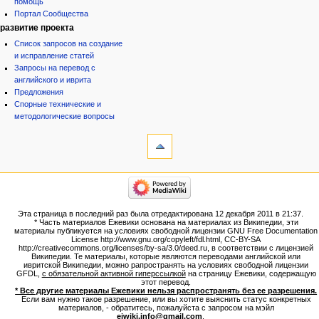
помощь
Портал Сообщества
развитие проекта
Список запросов на создание
и исправление статей
Запросы на перевод с
английского и иврита
Предложения
Спорные технические и
методологические вопросы
инструменты
Ссылки
сюда
Связанные
категории
правки
Израиль:Страна и
Служебные
государство
страницы
Иудаизм
Эта страница в последний раз была отредактирована 12 декабря 2011 в 21:37.
Народ
Версия
* Часть материалов Ежевики основана на материалах из Википедии, эти
Проекты
для
материалы публикуется на условиях свободной лицензии GNU Free Documentation
Проекты/Участники/
License http://www.gnu.org/copyleft/fdl.html, CC-BY-SA
печати
дополнения
http://creativecommons.org/licenses/by-sa/3.0/deed.ru, в соответствии с лицензией
Постоянная
Публикации:Авторы
Википедии. Те материалы, которые являются переводами английской или
ивритской Википедии, можно рапространять на условиях свободной лицензии
ссылка
Публикации:Статьи по типу
GFDL,
с обязательной активной гиперссылкой
на страницу Ежевики, содержащую
Темы
Сведения
этот перевод.
о странице
* Все другие материалы Ежевики нельзя распространять без ее разрешения.
ежевиковый куст
Если вам нужно такое разрешение, или вы хотите выяснить статус конкретных
ЕжеВиКа,Еврейская Вики-
материалов, - обратитесь, пожалуйста с запросом на мэйл
ejwiki.info@gmail.com
.