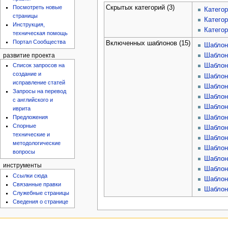
Скрытых категорий (3)
Посмотреть новые
Категор
страницы
Катего
Инструкция,
Категор
техническая помощь
Портал Сообщества
Включенных шаблонов (15)
Шаблон
Шаблон
развитие проекта
Шаблон
Список запросов на
создание и
Шаблон
исправление статей
Шаблон:
Запросы на перевод
Шаблон
с английского и
Шаблон
иврита
Шаблон
Предложения
Спорные
Шаблон
технические и
Шаблон
методологические
Шаблон
вопросы
Шаблон
инструменты
Шаблон
Ссылки сюда
Шаблон
Связанные правки
Шаблон
Служебные страницы
Сведения о странице