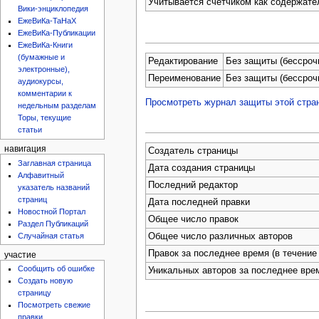
Учитывается счётчиком как содержате
Вики-энциклопедия
ЕжеВиКа-ТаНаХ
ЕжеВиКа-Публикации
ЕжеВиКа-Книги
(бумажные и
Редактирование
Без защиты (бессроч
электронные),
Переименование
Без защиты (бессроч
аудиокурсы,
комментарии к
Просмотреть журнал защиты этой стра
недельным разделам
Торы, текущие
статьи
навигация
Создатель страницы
Заглавная страница
Дата создания страницы
Алфавитный
Последний редактор
указатель названий
страниц
Дата последней правки
Новостной Портал
Общее число правок
Раздел Публикаций
Случайная статья
Общее число различных авторов
Правок за последнее время (в течение 
участие
Сообщить об ошибке
Уникальных авторов за последнее вре
Создать новую
страницу
Посмотреть свежие
правки