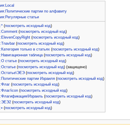
ия:Local
рия:Политические партии по алфавиту
ия:Регулярные статьи
:*
(
посмотреть исходный код
)
:Comment
(
посмотреть исходный код
)
:ElevenCopyRight
(
посмотреть исходный код
)
:Tnavbar
(
посмотреть исходный код
)
Категория только в статьях
(
посмотреть исходный код
)
:Навигационная таблица
(
посмотреть исходный код
)
:О статье
(
посмотреть исходный код
)
:Остатье
(
посмотреть исходный код
) (защищено)
:Остатье\ЭЕЭ
(
посмотреть исходный код
)
:Политические партии Израиля
(
посмотреть исходный код
)
:Флаг
(
посмотреть исходный код
)
:Флаг/icon
(
посмотреть исходный код
)
:Флагификация/Израиль
(
посмотреть исходный код
)
:ЭЕЭ2
(
посмотреть исходный код
)
:•
(
посмотреть исходный код
)