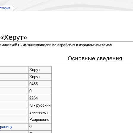
стория
 «Херут»
демической Вики-энциклопедии по еврейским и израильским темам
Основные сведения
Херут
Херут
9485
0
2284
ru - русский
вики-текст
Разрешено
траницу
0