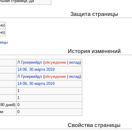
льная страница
Да
Защита страницы
но)
но)
ницы
История изменений
Л.Гроервейдл
(
обсуждение
|
вклад
)
14:06, 30 марта 2019
Л.Гроервейдл
(
обсуждение
|
вклад
)
14:06, 30 марта 2019
1
1
90 дней)
0
мя
0
Свойства страницы