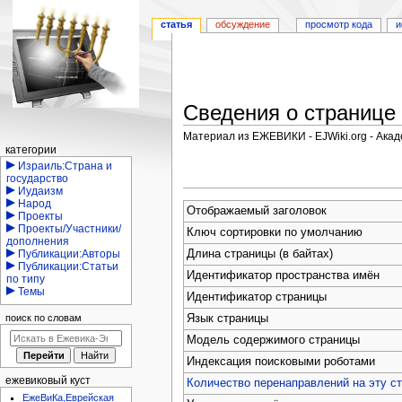
статья
обсуждение
просмотр кода
и
Сведения о странице
Материал из ЕЖЕВИКИ - EJWiki.org - Ака
Навигация
категории
Перейти
Перейти
Израиль:Страна и
государство
к
к
Иудаизм
навигации
поиску
Народ
Отображаемый заголовок
Проекты
Проекты/Участники/
Ключ сортировки по умолчанию
дополнения
Длина страницы (в байтах)
Публикации:Авторы
Публикации:Статьи
Идентификатор пространства имён
по типу
Темы
Идентификатор страницы
поиск по словам
Язык страницы
Модель содержимого страницы
Индексация поисковыми роботами
ежевиковый куст
Количество перенаправлений на эту с
ЕжеВиКа,Еврейская