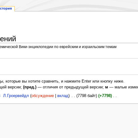
стория
нений
демической Вики-энциклопедии по еврейским и израильским темам
ы, которые вы хотите сравнить, и нажмите Enter или кнопку ниже.
щей версии;
(пред.)
— отличия от предыдущей версии;
м
— малые измен
3
‎
Л.Гроервейдл
обсуждение
вклад
‎
7798 байт
+7798
‎