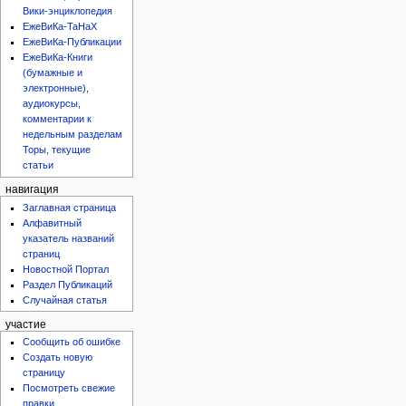
Вики-энциклопедия
а
ЕжеВиКа-ТаНаХ
н
ЕжеВиКа-Публикации
и
ЕжеВиКа-Книги
я
(бумажные и
п
электронные),
р
аудиокурсы,
а
комментарии к
в
недельным разделам
Торы, текущие
к
статьи
и
навигация
Заглавная страница
Алфавитный
указатель названий
страниц
Новостной Портал
Раздел Публикаций
Случайная статья
участие
Сообщить об ошибке
Создать новую
страницу
Посмотреть свежие
правки