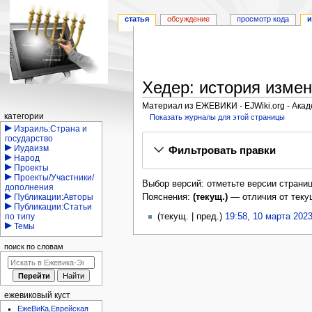
статья
обсуждение
просмотр кода
и
Хедер: история изме
Материал из ЕЖЕВИКИ - EJWiki.org - Ака
Навигация
категории
Показать журналы для этой страницы
Израиль:Страна и
Перейти
Перейти
государство
Иудаизм
Фильтровать правки
к
к
Народ
навигации
поиску
Проекты
Проекты/Участники/
Выбор версий: отметьте версии страниц
дополнения
Пояснения:
(текущ.)
— отличия от теку
Публикации:Авторы
Публикации:Статьи
10
текущ.
пред.
19:58, 10 марта 202
по типу
Темы
марта
Н
2023
е
поиск по словам
т
о
п
и
ежевиковый куст
с
ЕжеВиКа,Еврейская