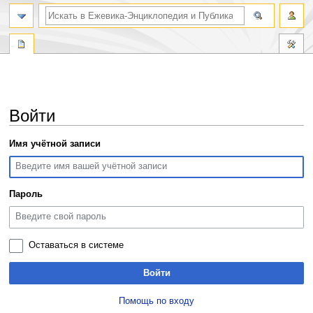
поиск по словам
Войти
Перейти
Перейти
Имя учётной записи
к
к
навигации
поиску
Пароль
Оставаться в системе
Войти
Помощь по входу