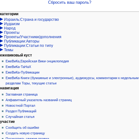
Сбросить ваш пароль?
Навигация
действия на странице
персональные инструменты
категории
Израиль:Страна и государство
служебная
войти
Иудаизм
страница
запрос
Народ
учётной
Проекты
записи
Проекты/Участники/дополнения
Публикации:Авторы
Публикации:Статьи по типу
Темы
ежевиковый куст
ЕжеВиКа,Еврейская Вики-энциклопедия
ЕжеВиКа-ТаНаХ
ЕжеВиКа-Публикации
ЕжеВиКа-Книги (бумажные и электронные), аудиокурсы, комментарии к недельным
разделам Торы, текущие статьи
навигация
Заглавная страница
Алфавитный указатель названий страниц
Новостной Портал
Раздел Публикаций
Случайная статья
участие
Сообщить об ошибке
Создать новую страницу
Посмотреть свежие правки