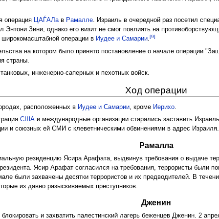
ая операция
ЦАЃАЛа
в
Рамалле
. Израиль в очередной раз посетил спец
 Энтони Зини, однако его визит не смог повлиять на противоборствующ
[9]
о широкомасштабной операции в
Иудее и Самарии
.
ельства на котором было принято постановление о начале операции "Защ
я страны.
анковых, инженерно-саперных и пехотных войск.
Ход операции
городах, расположенных в
Иудее и Самарии
, кроме
Иерихо
.
страция
США
и международные организации старались заставить Израиль 
ции и союзных ей СМИ с клеветническими обвинениями в адрес Израиля
Рамалла
иальную резиденцию Ясира Арафата, выдвинув требования о выдаче те
резидента. Ясир Арафат согласился на требования, террористы были п
мале были захвачены десятки террористов и их предводителей. В течен
оторые из давно разыскиваемых преступников.
Дженин
блокировать и захватить палестинский лагерь беженцев Дженин. 2 апре