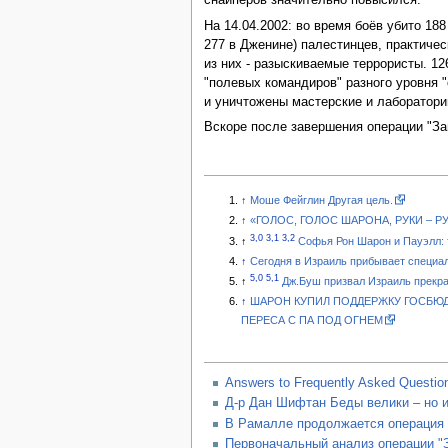
снайперов значительно повысился.
На 14.04.2002: во время боёв убито 188
277 в Дженине) палестинцев, практическ
из них - разыскиваемые террористы. 1
"полевых командиров" разного уровня 
и уничтожены мастерские и лаборатори
Вскоре после завершения операции "За
↑
Моше Фейглин Другая цель.
↑
«ГОЛОС, ГОЛОС ШАРОНА, РУКИ – РУ
3,0
3,1
3,2
↑
Софья Рон Шарон и Пауэлл: т
↑
Сегодня в Израиль прибывает специа
5,0
5,1
↑
Дж.Буш призвал Израиль прекра
↑
ШАРОН КУПИЛ ПОДДЕРЖКУ ГОСБЮДЖ
ПЕРЕСА С ПА ПОД ОГНЕМ
Answers to Frequently Asked Questions
Д-р Дан Шифтан Беды велики – но 
В Рамалле продолжается операция 
Первоначальный aнализ операции "