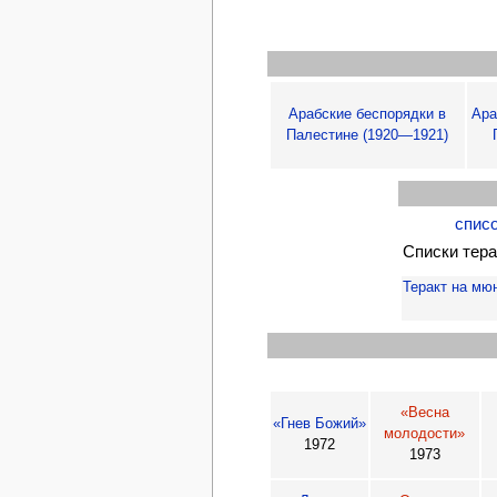
Арабские беспорядки в
Ара
Палестине (1920—1921)
списо
Списки тера
Теракт на мю
«Весна
«Гнев Божий»
молодости»
1972
1973