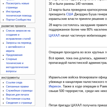
Посмотреть новые
30 и были ранены 140 человек.
страницы
13 марта была проведена краткосрочн
Инструкция,
президента
США
Джорджа Буша генерал
техническая помощь
израильские власти приняли решение 
Портал Сообщества
28 марта состоялось заседание правит
развитие проекта
поддержанное более чем 80% населени
Список запросов на
создание и
ЦАХАЛ
начал частичную мобилизацию т
исправление статей
Запросы на перевод
с английского и
иврита
Операция проходила во всех крупных 
Предложения
Всё время, пока она длилась, админи
Спорные
пропагандой палестинской администра
технические и
методологические
вопросы
Израильские войска блокировали офиц
инструменты
убежище в канцелярии палестинского п
Ссылки сюда
Иерихон
. Также в ходе операции в Рам
Связанные правки
Служебные страницы
свыше 500 террористов, среди них нек
Версия для печати
Постоянная ссылка
Сведения о странице
Пятая бригада ЦАХАЛ получила приказ 