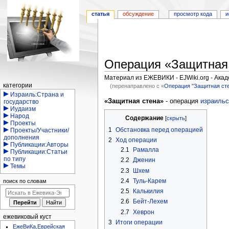
статья
обсуждение
просмотр кода
и
Операция «Защитная
Материал из ЕЖЕВИКИ - EJWiki.org - Ака
Навигация
категории
(перенаправлено с «
Операция "Защитная ст
Израиль:Страна и
Перейти
Перейти
«Защитная стена»
- операция
израильс
государство
Иудаизм
к
к
Народ
Содержание
навигации
поиску
Проекты
1
Обстановка перед операцией
Проекты/Участники/
дополнения
2
Ход операции
Публикации:Авторы
2.1
Рамалла
Публикации:Статьи
по типу
2.2
Дженин
Темы
2.3
Шхем
2.4
Туль-Карем
поиск по словам
2.5
Калькилия
2.6
Бейт-Лехем
2.7
Хеврон
ежевиковый куст
3
Итоги операции
ЕжеВиКа,Еврейская