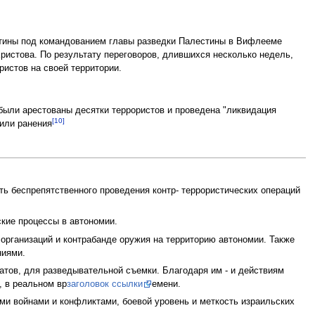
стины под командованием главы разведки Палестины в Вифлееме
ристова. По результату переговоров, длившихся несколько недель,
ристов на своей территории.
 были арестованы десятки террористов и проведена "ликвидация
[10]
чили ранения
ь беспрепятственного проведения контр- террористических операций
кие процессы в автономии.
организаций и контрабанде оружия на территорию автономии. Также
ниями.
тов, для разведывательной съемки. Благодаря им - и действиям
, в реальном вр
заголовок ссылки
емени.
ми войнами и конфликтами, боевой уровень и меткость израильских