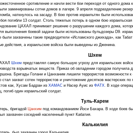
 ожесточенное сротивление и начли вести бои переходя от одного дома к
ыли заминированы сотни домов в лагере. 9 апреля подразделение резер
омба, наткнулось на засаду. В бою против израильтян были использова
 боя погибли 13 солдат. Столь тяжелых потерь в одном бою израильская
андование ЦАХАЛ принимает решение о разрушении каждого дома, котор
ля выполнения боевой задачи были использованы бульдозеры D9. израи
ке были захвачены такие предводители «Исламского джихада», как Таба
ые действия, а израильские войска были выведены из Дженина.
Шхем
 ЦАХАЛ
Шхем
представлял самую большую угрозу для израильских войск
изводств взрывчатых веществ. Приказ об овладении городом получила 
ершона. Бригады Голани и Цанханим лишили террористов возможности к
го стал захват сотен террористов и уничтожение десятков мастерских по
стов как, Хусам Бадран из
ХАМАС
и Насер Ауис из
ФАТХ
. В ходе опера
ц, погиб один израильский солдат.
Туль-Карем
отерь, бригадой
Цанхим
под командованием Йоси Бахара. В ходе боев бы
был захвачен соседний населенный пункт Кабатия.
Калькилия
отерь, был захвачен город Калькилия.