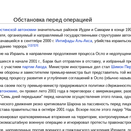
Обстановка перед операцией
стинской автономии
значительных районов Иудеи и Самарии в конце 199
ля, организуемый и направляемый государственными структурами авто
начавшейся в сенттябре 2000 г.
Интифады Аль-Акса
, убийства израильс
[1]
[2]
[3]
зданию террора.
е на Израиль в направлении продолжения процесса Осло и недопущения
шихся в начале 2001 г., Барак был отправлен в отставку, и избранный 
а с участием
партии Авода
. Министром иностранных дел стал
Шимон Пе
м обороны и заместителем премьер-министра был представитель той ж
 вред процессу развития и углубления соглашений в Осло (обычно назы
 на своем посту премьер-министр придерживался политики
сдержанност
Автономию
, он провел лето 2001 года в переговорах с американцами, ра
"Семь дней передышки" перед началом осуществления этого плана, одна
ческого движения резко критиковали Шарона за пассивность перед лицом
остава правительства в октябре 2001 года. Вскоре после этого лидер "Н
ионировал кратковременные вторжения на территории, контролируемые 
окомасштабную военную операцию и игнорировал протесты правонастро
тов, направленных против военного и гражданского населения Израиля, п