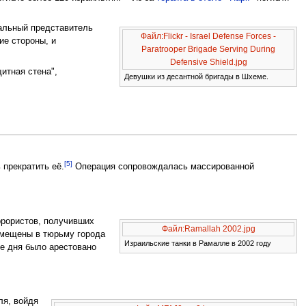
иальный представитель
Файл:Flickr - Israel Defense Forces -
ие стороны, и
Paratrooper Brigade Serving During
Defensive Shield.jpg
итная стена",
Девушки из десантной бригады в Шхеме.
[5]
прекратить её.
Операция сопровождалась массированной
.
ррористов, получивших
Файл:Ramallah 2002.jpg
омещены в тюрьму города
Израильские танки в Рамалле в 2002 году
ие дня было арестовано
ля, войдя