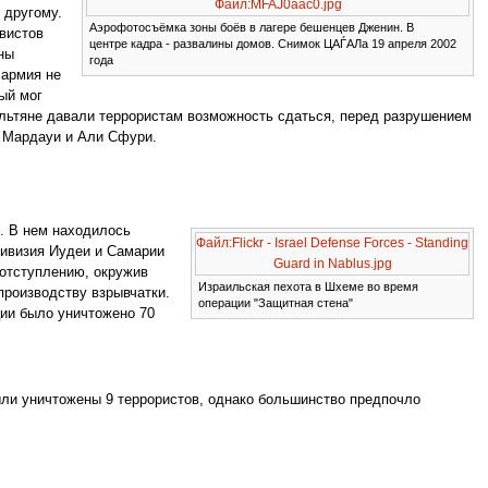
Файл:MFAJ0aac0.jpg
 другому.
Аэрофотосъёмка зоны боёв в лагере бешенцев Дженин. В
вистов
центре кадра - развалины домов. Снимок ЦАЃАЛа 19 апреля 2002
ны
года
 армия не
ый мог
льтяне давали террористам возможность сдаться, перед разрушением
т Мардауи и Али Сфури.
. В нем находилось
Файл:Flickr - Israel Defense Forces - Standing
дивизия Иудеи и Самарии
Guard in Nablus.jpg
 отступлению, окружив
Израильская пехота в Шхеме во время
 производству взрывчатки.
операции "Защитная стена"
ции было уничтожено 70
ли уничтожены 9 террористов, однако большинство предпочло