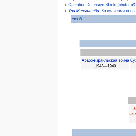
Operation Defensive Shield (photos)
Ури Мильштейн
.
За кулисами опера
п
·
о
·
р
Арабо-израильская война
Су
1948—1949
На
на 