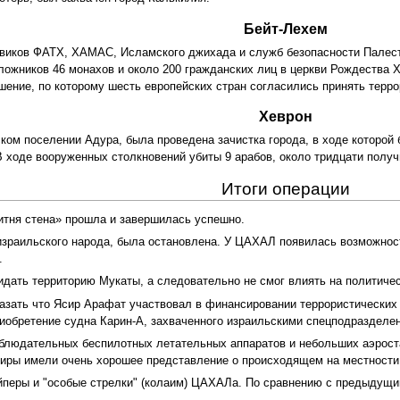
Бейт-Лехем
оевиков ФАТХ, ХАМАС, Исламского джихада и служб безопасности Пале
ложников 46 монахов и около 200 гражданских лиц в церкви Рождества Х
ение, по которому шесть европейских стран согласились принять терро
Хеврон
ском поселении Адура, была проведена зачистка города, в ходе которой
В ходе вооруженных столкновений убиты 9 арабов, около тридцати полу
Итоги операции
итня стена» прошла и завершилась успешно.
израильского народа, была остановлена. У ЦАХАЛ появилась возможност
.
дать территорию Мукаты, а следовательно не смог влиять на политичес
зать что Ясир Арафат участвовал в финансировании террористических 
иобретение судна Карин-А, захваченного израильскими спецподразделе
людательных беспилотных летательных аппаратов и небольших аэроста
диры имели очень хорошее представление о происходящем на местности
айперы и "особые стрелки" (колаим) ЦАХАЛа. По сравнению с предыдущи