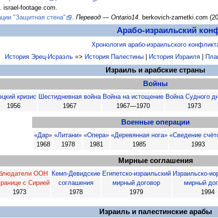
. israel-footage.com.
ции "Защитная стена"
.
Перевод — Ontario14
. berkovich-zametki.com (20
Арабо-израильский кон
Хронология арабо-израильского конфликт
История Эрец-Исраэль
=>
История Палестины
|
История Израиля
|
Пла
Израиль и арабские страны
Войны
эцкий кризис
Шестидневная война
Война на истощение
Война Судного д
1956
1967
1967—1970
1973
Военные операции
«Дар»
«Литани»
«Опера»
«Деревянная нога»
«Сведение счёт
1968
1978
1981
1985
1993
Мирные соглашения
блюдатели ООН
Кемп-Девидские
Египетско-израильский
Израильско-ио
границе с Сирией
соглашения
мирный договор
мирный до
1973
1978
1979
1994
Израиль и палестинские арабы