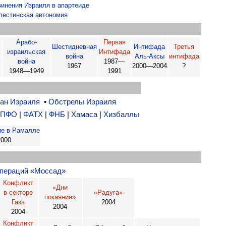
инения Израиля в апартеиде
лестинская автономия
Арабо-
Первая
Шестидневная
Интифада
Третья
израильская
Интифада
война
Аль-Аксы
интифада
война
1987—
1967
2000—2004
?
1948—1949
1991
дан Израиля
•
Обстрелы Израиля
|
ПФО
|
ФАТХ
|
ФНБ
|
Хамаса
|
Хизбаллы
ие в Рамалле
2000
операций «Моссад»
Конфликт
«Дни
в секторе
«Радуга»
покаяния»
Газа
2004
2004
2004
Конфликт