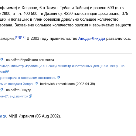
флиеме) и Хевроне, 6 в Тамун, Тубас и Тайсир) и ранено 599 (в т.ч.
2800, в т.ч. 400-500 - в Дженине). 4230 палестинцев арестовано, 375
бших и попавших в плен боевиков довольно большое количество
низована. Захвачено большое количество оружия и взрывчатых веществ
[11]
[12]
Самарии.
В 2003 году правительство
Аводы
-
Ликуда
развалилось.
- на сайте Еврейского агентства
ремьер-министр Израиля (2001-2006) Министр иностранных дел (1998-1999) - на
иля
да генерала с генералом состоялась
рмия покидает Хеврон
. berkovich-zametki.com (2002-04-39).
- на сайте Ликуда
а–2": вид изнутри
sm
. МИД Израиля (05 Aug 2002).