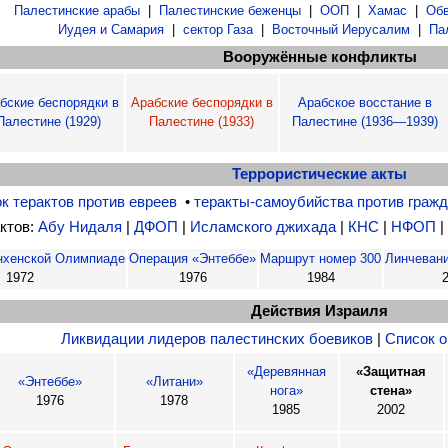
Палестинские арабы
|
Палестинские беженцы
|
ООП
|
Хамас
|
Обв
Иудея и Самария
|
сектор Газа
|
Восточный Иерусалим
|
Па
Вооружённые конфликты
бские беспорядки в
Арабские беспорядки в
Арабское восстание в
Палестине (1929)
Палестине (1933)
Палестине (1936—1939)
Террористические акты
к терактов против евреев
•
теракты-самоубийства против граж
ктов:
Абу Нидаля
|
ДФОП
|
Исламского джихада
|
КНС
|
НФОП
нхенской Олимпиаде
Операция «Энтеббе»
Маршрут номер 300
Линчеван
1972
1976
1984
Действия Израиля
Ликвидации лидеров палестинских боевиков
|
Список 
«Деревянная
«Защитная
«Энтеббе»
«Литани»
нога»
стена»
1976
1978
1985
2002