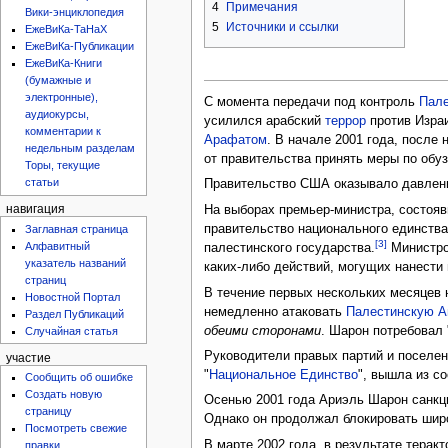
4
Примечания
Вики-энциклопедия
5
Источники и ссылки
ЕжеВиКа-ТаНаХ
ЕжеВиКа-Публикации
ЕжеВиКа-Книги
(бумажные и
электронные),
С момента передачи под контроль
Пале
аудиокурсы,
усилился арабский
террор
против Израи
комментарии к
Арафатом
. В начале 2001 года, после 
недельным разделам
от правительства принять меры по обу
Торы, текущие
статьи
Правительство США оказывало давлени
На выборах премьер-министра, состояв
навигация
правительство национального единств
Заглавная страница
[3]
Алфавитный
палестинского государства.
Министро
указатель названий
каких-либо действий, могущих нанести
страниц
В течение первых нескольких месяцев
Новостной Портал
немедленно атаковать
Палестинскую 
Раздел Публикаций
обеими сторонами
. Шарон потребовал 
Случайная статья
Руководители правых партий и поселен
участие
"
Национальное Единство
", вышла из с
Сообщить об ошибке
Создать новую
Осенью 2001 года Ариэль Шарон санкц
страницу
Однако он продолжал блокировать шир
Посмотреть свежие
В марте 2002 года, в результате терак
правки