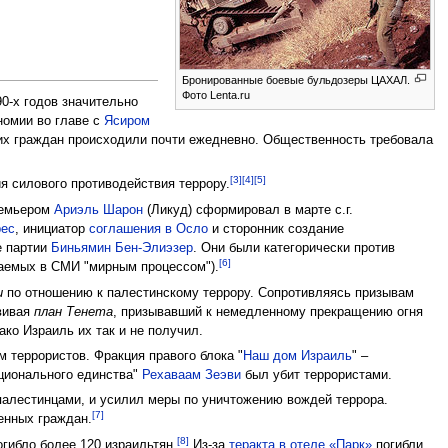
Бронированные боевые бульдозеры ЦАХАЛ.
Фото Lenta.ru
0-х годов значительно
номии во главе с
Ясиром
ких граждан происходили почти ежедневно. Общественность требовала
[3]
[4]
[5]
 силового противодействия террору.
премьером
Ариэль Шарон
(Ликуд) сформировал в марте с.г.
рес
, инициатор
соглашения в Осло
и сторонник создание
е партии
Биньямин Бен-Элиэзер
. Они были категорически против
[6]
ваемых в СМИ "мирным процессом").
и
по отношению к палестинскому террору. Сопротивляясь призывам
звивая
план Тенета
, призывавший к немедленному прекращению огня
ко Израиль их так и не получил.
 террористов. Фракция правого блока "
Наш дом Израиль
" –
ационального единства"
Рехаваам Зеэви
был убит террористами.
палестинцами, и усилил меры по уничтожению вождей террора.
[7]
енных граждан.
[8]
огибло более 120 израильтян.
Из-за
теракта в отеле «Парк»
погибли