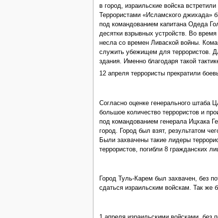
в город, израильские войска встретили
Террористами «Исламского джихада» б
под командованием капитана Одеда Гол
десятки взрывных устройств. Во время
несла со времен Ливаской войны. Ком
служить убежищем для террористов. Д
здания. Именно благодаря такой такти
12 апреля террористы прекратили боев
Согласно оценке генерального штаба
большое количество террористов и про
под командованием генерала Ицхака Г
город. Город был взят, результатом че
Были захвачены такие лидеры террори
террористов, погибли 8 гражданских ли
Город Туль-Карем был захвачен, без п
сдаться израильским войскам. Так же 
1 апреля израильскими войсками, без п