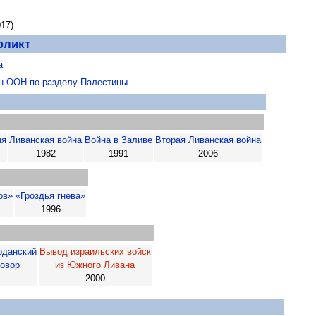
17).
фликт
а
н ООН по разделу Палестины
ня
Ливанская война
Война в Заливе
Вторая Ливанская война
1982
1991
2006
ов»
«Гроздья гнева»
1996
рданский
Вывод израильских войск
говор
из Южного Ливана
2000