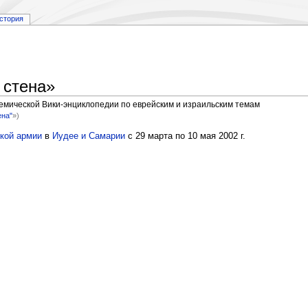
стория
 стена»
демической Вики-энциклопедии по еврейским и израильским темам
ена"
»)
кой армии
в
Иудее и Самарии
с 29 марта по 10 мая 2002 г.