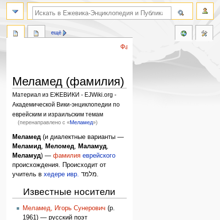
поиск по словам
ещё
Файл:Disambig.svg
Меламед (фамилия)
Материал из ЕЖЕВИКИ - EJWiki.org -
Академической Вики-энциклопедии по
еврейским и израильским темам
(перенаправлено с «
Меламед
»)
Перейти
Перейти
Меламед
(и диалектные варианты —
к
к
Меламид
,
Меломед
,
Маламуд
,
навигации
поиску
Меламуд
) —
фамилия
еврейского
происхождения. Происходит от
учитель в
хедере
ивр.
מלמד
‎.
Известные носители
Меламед, Игорь Сунерович
(р.
1961) — русский поэт