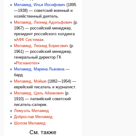
Меламед, Илья Иосифович
(1895
—1938) — советский военный и
хозяйственный деятель.
Меламед, Леонид Адольфович
(р.
1967) — российский менеджер,
президент российского холдинга
«
АФК Система
».
Меламед, Леонид Борисович
(р.
1961) — российский менеджер,
генеральный директор ГК
«
Роснанотех
»
Меламед, Марина Львовна
—
бард.
Меламед, Мойше
(1882—1954) —
еврейский писатель и журналист.
Меламед, Цаль Айзикович
(р.
1910) — латвийский советский
писатель-сатирик.
Лемуэль Меламед
Доброслав Меламед
Шолом Меламед
См. также